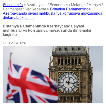
Əsas səhifə
> Azərbaycan / Economics / Melange / Manşet /
Üst manşet / Sağ xəbərlər >
Britaniya Parlamentində
Azərbaycanda siyasi məhbuslar və korrupsiya mövzusunda
dinləmələr keçirilib
Britaniya Parlamentində Azərbaycanda siyasi
məhbuslar və korrupsiya mövzusunda dinləmələr
keçirilib
15-11-2024, 12:42.