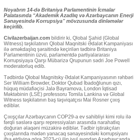
Noyabrın 14-də Britaniya Parlamentinin İcmalar
Palatasında “Akademik Azadlıq və Azərbaycanın Enerji
Sənayesində Korrupsiya” mövzusunda dinləmələr
keçirilib.
Civilazerbaijan.com
bildirir ki, Qlobal Şahid (Global
Witness) təşkilatının Qlobal Maqnitski Ədalət Kampaniyası
ilə əməkdaşlıq şəraitində keçirilən tədbirə Britaniya
Parlamentinin üzvü, parlamentdə partiyalararası
Korrupsiyaya Qarşı Mübarizə Qrupunun sədri Joe Powell
moderatorluq edib.
Tədbirdə Qlobal Magnitsky Ədalət Kampaniyasının rəhbəri
Ser William Browder, Doktor Qubad İbadoğlunun qızı,
hüquq müdafiəçisi Jalə Bayramova, London İqtisad
Məktəbinin (LSE) professoru Tomila Lankina və Global
Witness təşkilatının baş təşviqatçısı Mai Rosner çıxış
ediblər.
Çıxışçılar Azərbaycanın COP29-a ev sahibliyi kimi rolu ilə
fərqli səslərə qarşı repressiyaları arasında narahatlıq
doğuran əlaqəni müzakirə ediblər. Tədbir iştirakçıları
çıxışlarında mədən yanacaq sənayesindəki korrupsiyanı
ifşa etdiyinə görə 2023-cü ilin iyul ayından Azərbaycanda