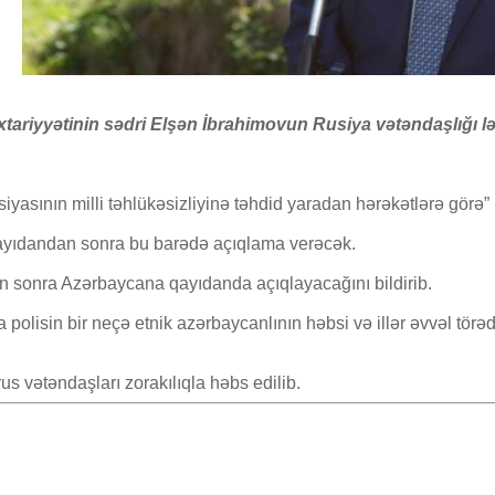
xtariyyətinin sədri Elşən İbrahimovun Rusiya vətəndaşlığı l
sının milli təhlükəsizliyinə təhdid yaradan hərəkətlərə görə” 
qayıdandan sonra bu barədə açıqlama verəcək.
ün sonra Azərbaycana qayıdanda açıqlayacağını bildirib.
lisin bir neçə etnik azərbaycanlının həbsi və illər əvvəl törədi
s vətəndaşları zorakılıqla həbs edilib.