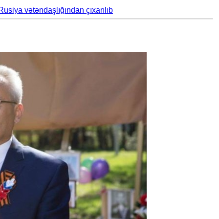
usiya vətəndaşlığından çıxarılıb