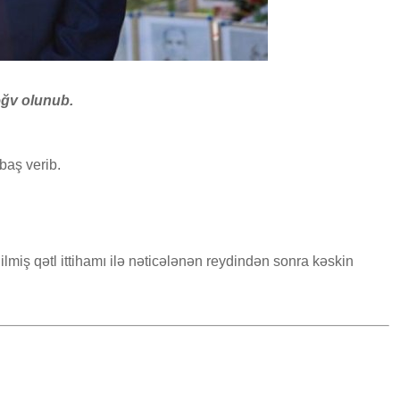
əğv olunub.
baş verib.
lmiş qətl ittihamı ilə nəticələnən reydindən sonra kəskin