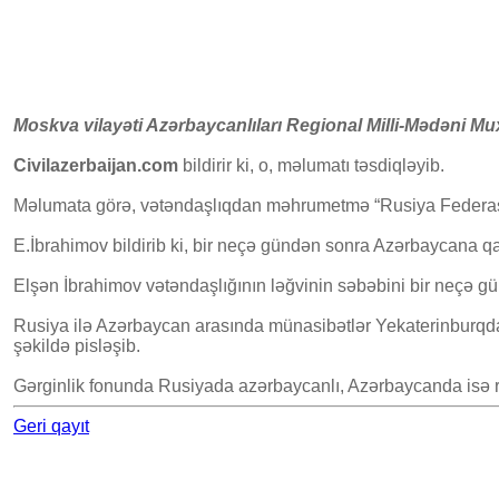
Moskva vilayəti Azərbaycanlıları Regional Milli-Mədəni Mu
Civilazerbaijan.com
bildirir ki, o, məlumatı təsdiqləyib.
Məlumata görə, vətəndaşlıqdan məhrumetmə “Rusiya Federasiya
E.İbrahimov bildirib ki, bir neçə gündən sonra Azərbaycana 
Elşən İbrahimov vətəndaşlığının ləğvinin səbəbini bir neçə g
Rusiya ilə Azərbaycan arasında münasibətlər Yekaterinburqda po
şəkildə pisləşib.
Gərginlik fonunda Rusiyada azərbaycanlı, Azərbaycanda isə ru
Geri qayıt