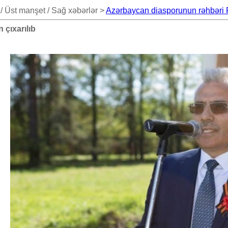
/ Üst manşet / Sağ xəbərlər >
Azərbaycan diasporunun rəhbəri R
çıxarılıb