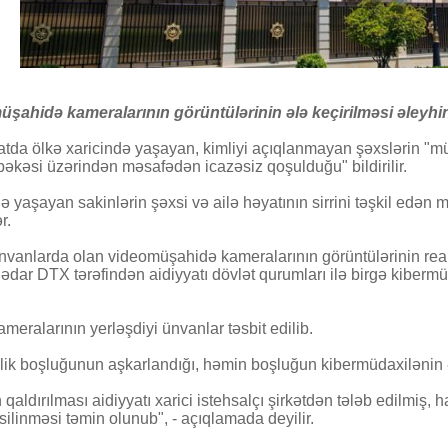
şahidə kameralarının görüntülərinin ələ keçirilməsi əleyhinə 
natda ölkə xaricində yaşayan, kimliyi açıqlanmayan şəxslərin "m
əkəsi üzərindən məsafədən icazəsiz qoşulduğu" bildirilir.
şayan sakinlərin şəxsi və ailə həyatının sirrini təşkil edən mə
r.
vanlarda olan videomüşahidə kameralarının görüntülərinin real 
dar DTX tərəfindən aidiyyatı dövlət qurumları ilə birgə kibermüda
ralarının yerləşdiyi ünvanlar təsbit edilib.
ik boşluğunun aşkarlandığı, həmin boşluğun kibermüdaxilənin əsa
ldırılması aidiyyatı xarici istehsalçı şirkətdən tələb edilmiş
 silinməsi təmin olunub", - açıqlamada deyilir.