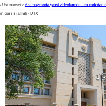
 / Üst manşet >
Azərbaycanda şəxsi videokameralara xaricdən mü
 qarşısı alınıb - DTX