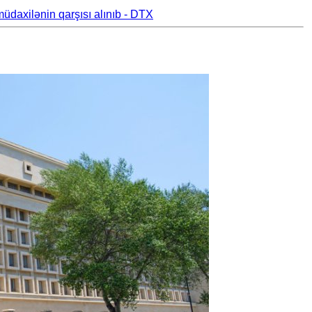
daxilənin qarşısı alınıb - DTX