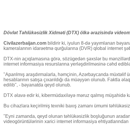
Dövlət Təhlükəsizlik Xidməti (DTX) ölkə ərazisində videomü
Civilazerbaijan.com
bildirir ki, iyulun 8-də yayımlanan bəya
kameralarının idarəetmə qurğularına (DVR) qlobal internet şəb
DTX-nin açıqlamasına görə, sözügedən şəxslər bu mənzillərdə ya
internet informasiya resurslarına yerləşdirilməsinə cəhd ediblə
"Aparılmış araşdırmalarla, həmçinin, Azərbaycanda müxtəlif ün
hesablarının satışa çıxarıldığı da müəyyən olunub. Faktla əlaqə
edilib", - bəyanatda qeyd olunub.
DTX əlavə edir ki, kibermüdaxiləyə məruz qalmış müşahidə kame
Bu cihazlara keçirilmiş texniki baxış zamanı ümumi təhlükəsizl
"Eyni zamanda, qeyd olunan təhlükəsizlik boşluğunun aradan qa
videogörüntülərinin xarici internet informasiya ehtiyatlarından