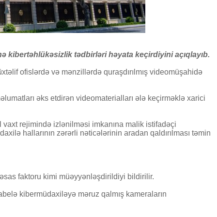
kibertəhlükəsizlik tədbirləri həyata keçirdiyini açıqlayıb.
üxtəlif ofislərdə və mənzillərdə quraşdırılmış videomüşahidə
lumatları əks etdirən videomaterialları ələ keçirməklə xarici
vaxt rejimində izlənilməsi imkanına malik istifadəçi
xilə hallarının zərərli nəticələrinin aradan qaldırılması təmin
s faktoru kimi müəyyənləşdirildiyi bildirilir.
, habelə kibermüdaxiləyə məruz qalmış kameraların