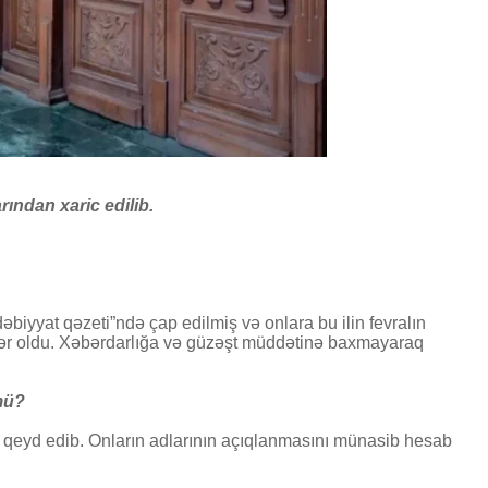
ından xaric edilib.
dəbiyyat qəzeti”ndə çap edilmiş və onlara bu ilin fevralın
lər oldu. Xəbərdarlığa və güzəşt müddətinə baxmayaraq
mü?
ə qeyd edib. Onların adlarının açıqlanmasını münasib hesab