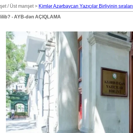
şet / Üst manşet >
Kimlər Azərbaycan Yazıçılar Birliyinin sıral
 edilib? - AYB-dən AÇIQLAMA