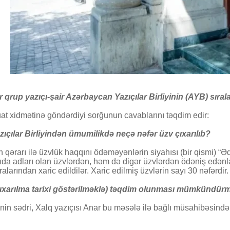
rup yazıçı-şair Azərbaycan Yazıçılar Birliyinin (AYB) sıralar
at xidmətinə göndərdiyi sorğunun cavablarını təqdim edir:
çılar Birliyindən ümumilikdə neçə nəfər üzv çıxarılıb?
n qərarı ilə üzvlük haqqını ödəməyənlərin siyahısı (bir qismi) “Ə
ıda adları olan üzvlərdən, həm də digər üzvlərdən ödəniş edən
larından xaric edildilər. Xaric edilmiş üzvlərin sayı 30 nəfərdir.
ə çıxarılma tarixi göstərilməklə) təqdim olunması mümkündür
inin sədri, Xalq yazıçısı Anar bu məsələ ilə bağlı müsahibəsind