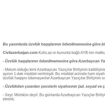
Bu yaxınlarda üzvlük haqqlarının ödənilməməsinə görə bir q
Civilazerbaijan.com
Kulis.az-ın bununla bağlı AYB-nin mətbu
- Üzvlük haqqlarının ödənilməməsinə görə Azərbaycan Yazı
- Məlum olduğu kimi Azərbaycan Yazıçılar Birliyinin katibliyini
ayının 1-dək müddət verilmişdi. Bu müddət ərzində həm siyah
üzvlük haqqını ödəməyənlər Azərbaycan Yazıçılar Birliyinin sıra
- Üzvlükdən çıxarılan şəxslərin siyahısının (ad, soyad v
- Xeyr. Mümkün deyil. Bu günlərdə Azərbaycan Yazıçlar Birliy
etmirik.