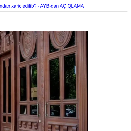
arından xaric edilib? - AYB-dən AÇIQLAMA