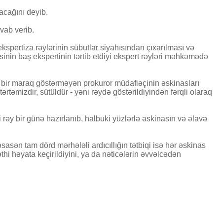
acağını deyib.
vab verib.
kspertiza rəylərinin sübutlar siyahısından çıxarılması və
əsinin baş ekspertinin tərtib etdiyi ekspert rəyləri məhkəmədə
ç bir maraq göstərməyən prokuror müdafiəçinin əskinasları
ərtəmizdir, sütüldür - yəni rəydə göstərildiyindən fərqli olaraq
i rəy bir günə hazırlanıb, halbuki yüzlərlə əskinasın və əlavə
sasən tam dörd mərhələli ardıcıllığın tətbiqi isə hər əskinas
hi həyata keçirildiyini, ya da nəticələrin əvvəlcədən