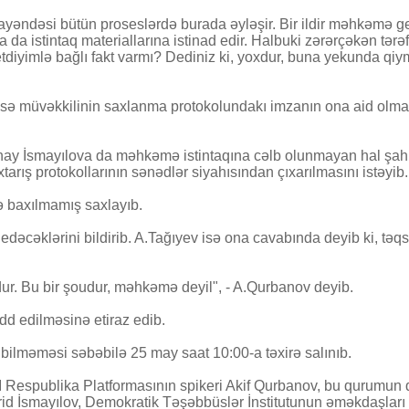
əndəsi bütün proseslərdə burada əyləşir. Bir ildir məhkəmə gedi
a istintaq materiallarına istinad edir. Halbuki zərərçəkən tərəf b
etdiyimlə bağlı fakt varmı? Dediniz ki, yoxdur, buna yekunda q
isə müvəkkilinin saxlanma protokolundakı imzanın ona aid olmad
y İsmayılova da məhkəmə istintaqına cəlb olunmayan hal şahidlər
arış protokollarının sənədlər siyahısından çıxarılmasını istəyib.
sə baxılmamış saxlayıb.
cəklərini bildirib. A.Tağıyev isə ona cavabında deyib ki, təqsir
oxdur. Bu bir şoudur, məhkəmə deyil", - A.Qurbanov deyib.
dd edilməsinə etiraz edib.
ə bilməməsi səbəbilə 25 may saat 10:00-a təxirə salınıb.
 III Respublika Platformasının spikeri Akif Qurbanov, bu qurumun
rid İsmayılov, Demokratik Təşəbbüslər İnstitutunun əməkdaşları