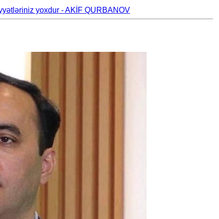
hiyyətləriniz yoxdur - AKİF QURBANOV