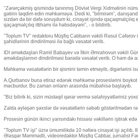
"Zərərçəkmiş qismində tanınmış Dövlət Vergi Xidmətinin nümay
gətirin təqdim edin məhkəməyə. Dedi ki, "bilmirəm", danışanda d
sizdən də bir dəfə soruşdum ki, cinayət işində qaçaqmalçılıq 
qaçaqmalçılıq ittihamı ilə həbsdəyəm", - o bildirib.
"Toplum TV" redaktoru Müşfiq Cabbarın vəkili Rəsul Cəfərov 
şahidlərinin dindirilməsi ilə bağlı vəsatət verib.
IDI əməkdaşları Ramil Babayev və İlkin Əmrahovun vəkili Güna
əməkdaşlarının dindirilməsi barədə vəsatət verib. O həm də axt
Məhkəmə vəsatətlərin bir qismini təmin etməyib, digərlərini i
A.Qurbanov buna etiraz edərək məhkəmə proseslərini boykot edə
məcburdur. Bu zaman onların arasında mübahisə başlayıb.
"Biz bilirik ki, sizin müstəqil qərar vermə səlahiyyətləriniz y
Zalda əyləşən şəxslər də vəsatətlərin səbəb göstərilmədən rə
Prosesin günün ikinci yarısındakı hissəsi vəkillərin iştirak ed
"Toplum TV işi" üzrə ümumilikdə 10 nəfərə cinayət işi açılıb.
Ələsgər Məmmədli, videoredaktor Müşfiq Cabbar, jurnalist Fə