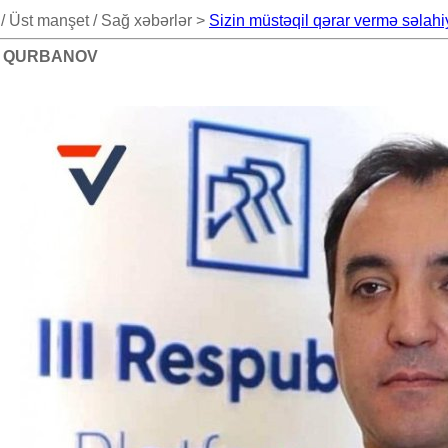
/ Üst manşet / Sağ xəbərlər >
Sizin müstəqil qərar vermə səla
AKİF QURBANOV