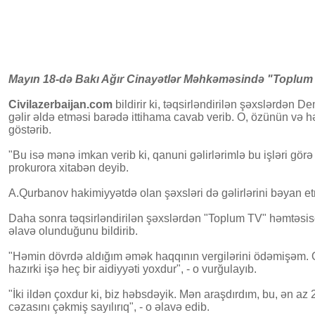
Mayın 18-də Bakı Ağır Cinayətlər Məhkəməsində "Toplum T
Civilazerbaijan.com
bildirir ki, təqsirləndirilən şəxslərdən 
gəlir əldə etməsi barədə ittihama cavab verib. O, özünün və hə
göstərib.
"Bu isə mənə imkan verib ki, qanuni gəlirlərimlə bu işləri görə
prokurora xitabən deyib.
A.Qurbanov hakimiyyətdə olan şəxsləri də gəlirlərini bəyan e
Daha sonra təqsirləndirilən şəxslərdən "Toplum TV" həmtəsisçis
əlavə olunduğunu bildirib.
"Həmin dövrdə aldığım əmək haqqının vergilərini ödəmişəm. O işl
hazırki işə heç bir aidiyyəti yoxdur", - o vurğulayıb.
"İki ildən çoxdur ki, biz həbsdəyik. Mən araşdırdım, bu, ən a
cəzasını çəkmiş sayılırıq", - o əlavə edib.