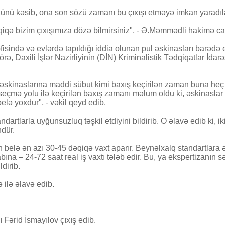
nü kəsib, ona son sözü zamanı bu çıxışı etməyə imkan yaradıl
dəqiqə bizim çıxışımıza dözə bilmirsiniz", - Ə.Məmmədli hakimə ca
ində və evlərdə tapıldığı iddia olunan pul əskinasları barədə e
, Daxili İşlər Nazirliyinin (DİN) Kriminalistik Tədqiqatlar İdar
ul əskinaslarına maddi sübut kimi baxış keçirilən zaman buna he
seçmə yolu ilə keçirilən baxış zamanı məlum oldu ki, əskinaslar t
lə yoxdur", - vəkil qeyd edib.
artlarla uyğunsuzluq təşkil etdiyini bildirib. O əlavə edib ki, ik
ndür.
ün belə ən azı 30-45 dəqiqə vaxt aparır. Beynəlxalq standartlara ə
a – 24-72 saat real iş vaxtı tələb edir. Bu, ya ekspertizanın sət
ldirib.
 ilə əlavə edib.
Fərid İsmayılov çıxış edib.