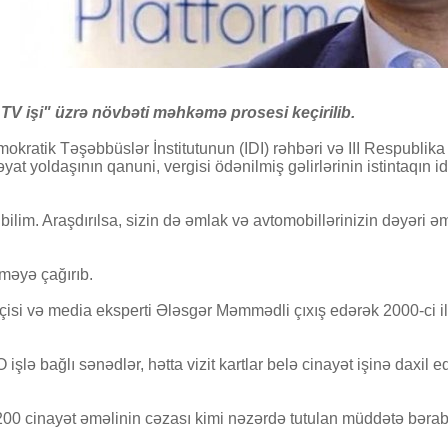
V işi" üzrə növbəti məhkəmə prosesi keçirilib.
Demokratik Təşəbbüslər İnstitutunun (IDI) rəhbəri və III Respubli
yat yoldaşının qanuni, vergisi ödənilmiş gəlirlərinin istintaqın
 bilim. Araşdırılsa, sizin də əmlak və avtomobillərinizin dəyəri 
tməyə çağırıb.
i və media eksperti Ələsgər Məmmədli çıxış edərək 2000-ci illərd
ə bağlı sənədlər, hətta vizit kartlar belə cinayət işinə daxil ed
z 200 cinayət əməlinin cəzası kimi nəzərdə tutulan müddətə bəra