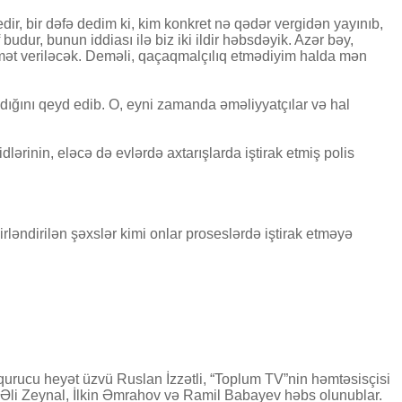
r, bir dəfə dedim ki, kim konkret nə qədər vergidən yayınıb,
udur, bunun iddiası ilə biz iki ildir həbsdəyik. Azər bəy,
iymət veriləcək. Deməli, qaçaqmalçılıq etmədiyim halda mən
ığını qeyd edib. O, eyni zamanda əməliyyatçılar və hal
inin, eləcə də evlərdə axtarışlarda iştirak etmiş polis
ləndirilən şəxslər kimi onlar proseslərdə iştirak etməyə
 qurucu heyət üzvü Ruslan İzzətli, “Toplum TV”nin həmtəsisçisi
 Əli Zeynal, İlkin Əmrahov və Ramil Babayev həbs olunublar.