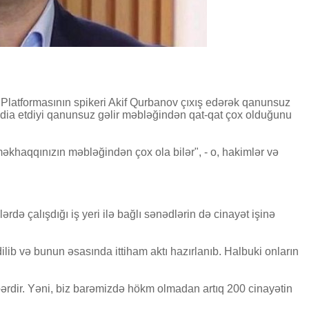
ka Platformasının spikeri Akif Qurbanov çıxış edərək qanunsuz
 iddia etdiyi qanunsuz gəlir məbləğindən qat-qat çox olduğunu
əməkhaqqınızın məbləğindən çox ola bilər", - o, hakimlər və
ə çalışdığı iş yeri ilə bağlı sənədlərin də cinayət işinə
ilib və bunun əsasında ittiham aktı hazırlanıb. Halbuki onların
bərdir. Yəni, biz barəmizdə hökm olmadan artıq 200 cinayətin