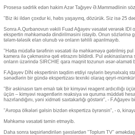
Prosesə sədrlik edən hakim Azər Tağıyev Ə.Məmmədlinin sözü
"Biz iki ildən çoxdur ki, həbs yaşayırıq, dözürük. Siz isə 25 
Sonra A.Qurbanovun vəkili Fuad Ağayev vəsatət verərək IDI ofis
ekspertin məhkəmədə dindirilməsini istəyib. Onun sözlərinə görə
tələm-tələsik elan olunub və onların təhlili aparılmayıb.
"Hətta müdafiə tərəfinin vəsatəti ilə məhkəməyə gətirilmiş p
kamera ilə çəkməsinə qəti etirazını bildirdi. Pul əskinaslarına 
onların üzərində SIRCHIE qara maqnit tozunun əsər-əlaməti be
F.Ağayev DİN ekspertinin təqdim etdiyi rəylərin beynəlxalq stand
sənədlərin bir gündə ekspertizası texniki olaraq qeyri-mümkü
"Bir əskinasın tam emalı tək bir kimyəvi reagent ardıcıllığı üç
üçün – kimyəvi reagentlərin reaksiya və quruma müddəti hesabın
hazırlandığını, yəni xidməti saxtakarlığı göstərir", - F.Ağayev bi
"Avropa ölkələri gəlsin bizdən ekspertiza öyrənsin", - o, kinayə
Məhkəmə vəsatəti təmin etməyib.
Daha sonra təqsirləndirilən şəxslərdən "Toplum TV" əməkdaşı 