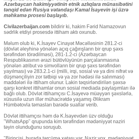
Azərbaycan hakimiyyətinin etnik azlıqlara münasibətini
tənqid edən Rusiya vətəndaşı Kamal İsayevin işi üzrə
məhkəmə prosesi başlayıb.
Civilazerbaijan.com
bildirir ki, hakim Fərid Namazovun
sədrlik etdiyi prosesdə ittiham aktı oxunub.
Məlum olub ki, K.İsayev Cinayət Məcəlləsinin 281.2-ci
(dövlət əleyhinə yönələn açıq çağırışların bir qrup şəxs
tərəfindən törədilməsi), 281-1.2-ci (Azərbaycan
Respublikasının ərazi bütövlüyünün parçalanmasına
yönələn atribut və simvolların bir qrup şəxs tərəfindən
yayılması) və 283.2.1-ci (milli, irqi, sosial və ya dini nifrət və
düşmənçiliyin zor tətbiqi və ya zor hədəsi ilə salınması)
maddələri ilə ittiham olunur. Lakin təqsirləndirilən şəxsə
qarşı konkret ittihamlar onun sosial mediada paylaşımları ilə
bağlı olub. Dövlət ittihamçısı C.İsayevə müəyyən şəxslərlə,
xüsusilə uzun illər mühacirətdə yaşamış Əlikram
Hümbətovla təmasları barədə suallar verib.
Dövlət ittihamçısı həm də K.İsayevdən üzv olduğu
"WhatsApp" qrupunda kim tərəfindən mədəniyyət naziri
təyin olunduğunu soruşub.
"Birincisi, burada tərcümə xətası var. Nazir yox, mədəniyyət