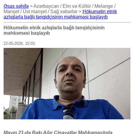
Əsas səhifə
> Azərbaycan / Elm və Kültür / Melange /
Manşet / Üst manşet / Sağ xəbərlər >
Hökumətin etnik
azlıqlarla bağlı tənqidçisinin məhkəməsi başlayıb
Hökumətin etnik azlıqlarla bağlı tənqidçisinin
məhkəməsi başlayıb
22-05-2026, 15:03.
Mayın 21-də Bakı Ağır Cinayətlər Məhkəməsində