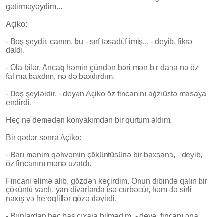
gətirməyəydim...
Açiko:
- Boş şeydir, canım, bu - sırf təsadüf imiş... - deyib, fikrə
daldı.
- Ola bilər. Ancaq həmin gündən bəri mən bir daha nə öz
falıma baxdım, nə də baxdırdım.
- Boş şeylərdir, - deyən Açiko öz fincanını ağzıüstə masaya
endirdi.
Heç nə demədən konyakımdan bir qurtum aldım.
Bir qədər sonra Açiko:
- Barı mənim qəhvəmin çöküntüsünə bir baxsana, - deyib,
öz fincanını mənə uzatdı.
Fincanı əlimə alıb, gözdən keçirdim. Onun dibində qalın bir
çöküntü vardı, yan divarlarda isə cürbəcür, həm də sirli
naxış və heroqliflər gözə dəyirdi.
- Bunlardan heç baş çıxara bilmədim, - deyə, fincanı ona