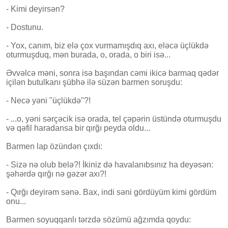
- Kimi deyirsən?
- Dostunu.
- Yox, canım, biz elə çox vurmamışdıq axı, eləcə üçlükdə
oturmuşduq, mən burada, o, orada, o biri isə...
Əvvəlcə məni, sonra isə başından cəmi ikicə barmaq qədər
içilən butulkanı şübhə ilə süzən barmen soruşdu:
- Necə yəni "üçlükdə"?!
- ...o, yəni sərçəcik isə orada, tel çəpərin üstündə oturmuşdu
və qəfil haradansa bir qırğı peyda oldu...
Barmen lap özündən çıxdı:
- Sizə nə olub belə?! İkiniz də havalanıbsınız ha deyəsən:
şəhərdə qırğı nə gəzər axı?!
- Qırğı deyirəm sənə. Bax, indi səni gördüyüm kimi gördüm
onu...
Barmen soyuqqanlı tərzdə sözümü ağzımda qoydu: