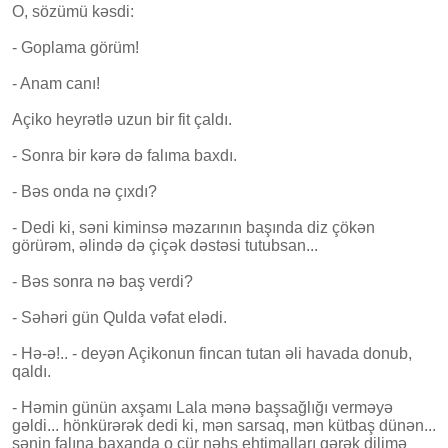
O, sözümü kəsdi:
- Goplama görüm!
- Anam canı!
Açiko heyrətlə uzun bir fit çaldı.
- Sonra bir kərə də falıma baxdı.
- Bəs onda nə çıxdı?
- Dedi ki, səni kiminsə məzarının başında diz çökən
görürəm, əlində də çiçək dəstəsi tutubsan...
- Bəs sonra nə baş verdi?
- Səhəri gün Qulda vəfat elədi.
- Hə-ə!.. - deyən Açikonun fincan tutan əli havada donub,
qaldı.
- Həmin günün axşamı Lala mənə başsağlığı verməyə
gəldi... hönkürərək dedi ki, mən sarsaq, mən kütbaş dünən...
sənin falına baxanda o cür nəhs ehtimalları gərək dilimə