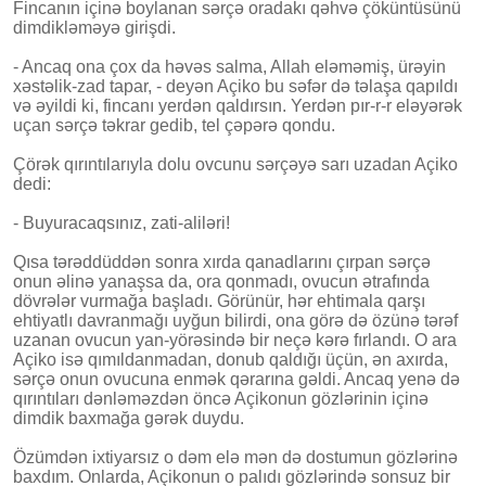
Fincanın içinə boylanan sərçə oradakı qəhvə çöküntüsünü
dimdikləməyə girişdi.
- Ancaq ona çox da həvəs salma, Allah eləməmiş, ürəyin
xəstəlik-zad tapar, - deyən Açiko bu səfər də təlaşa qapıldı
və əyildi ki, fincanı yerdən qaldırsın. Yerdən pır-r-r eləyərək
uçan sərçə təkrar gedib, tel çəpərə qondu.
Çörək qırıntılarıyla dolu ovcunu sərçəyə sarı uzadan Açiko
dedi:
- Buyuracaqsınız, zati-aliləri!
Qısa tərəddüddən sonra xırda qanadlarını çırpan sərçə
onun əlinə yanaşsa da, ora qonmadı, ovucun ətrafında
dövrələr vurmağa başladı. Görünür, hər ehtimala qarşı
ehtiyatlı davranmağı uyğun bilirdi, ona görə də özünə tərəf
uzanan ovucun yan-yörəsində bir neçə kərə fırlandı. O ara
Açiko isə qımıldanmadan, donub qaldığı üçün, ən axırda,
sərçə onun ovucuna enmək qərarına gəldi. Ancaq yenə də
qırıntıları dənləməzdən öncə Açikonun gözlərinin içinə
dimdik baxmağa gərək duydu.
Özümdən ixtiyarsız o dəm elə mən də dostumun gözlərinə
baxdım. Onlarda, Açikonun o palıdı gözlərində sonsuz bir