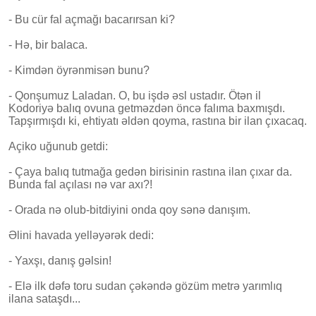
- Bu cür fal açmağı bacarırsan ki?
- Hə, bir balaca.
- Kimdən öyrənmisən bunu?
- Qonşumuz Laladan. O, bu işdə əsl ustadır. Ötən il
Kodoriyə balıq ovuna getməzdən öncə falıma baxmışdı.
Tapşırmışdı ki, ehtiyatı əldən qoyma, rastına bir ilan çıxacaq.
Açiko uğunub getdi:
- Çaya balıq tutmağa gedən birisinin rastına ilan çıxar da.
Bunda fal açılası nə var axı?!
- Orada nə olub-bitdiyini onda qoy sənə danışım.
Əlini havada yelləyərək dedi:
- Yaxşı, danış gəlsin!
- Elə ilk dəfə toru sudan çəkəndə gözüm metrə yarımlıq
ilana sataşdı...