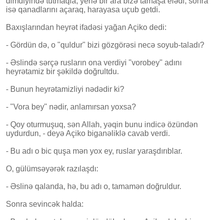
dimdiyində tutmaqla, yenə bir ara bizə tamaşa elədi, sonra
isə qanadlarını açaraq, harayasa uçub getdi.
Baxışlarından heyrət ifadəsi yağan Açiko dedi:
- Gördün də, o "quldur" bizi gözgörəsi necə soyub-taladı?
- Əslində sərçə rusların ona verdiyi "vorobey" adını
heyrətamiz bir şəkildə doğrultdu.
- Bunun heyrətamizliyi nədədir ki?
- "Vora bey" nədir, anlamırsan yoxsa?
- Qoy oturmuşuq, sən Allah, yəqin bunu indicə özündən
uydurdun, - deyə Açiko biganəliklə cavab verdi.
- Bu adı o bic quşa mən yox ey, ruslar yaraşdırıblar.
O, gülümsəyərək razılaşdı:
- Əslinə qalanda, hə, bu adı o, tamamən doğruldur.
Sonra sevincək halda: