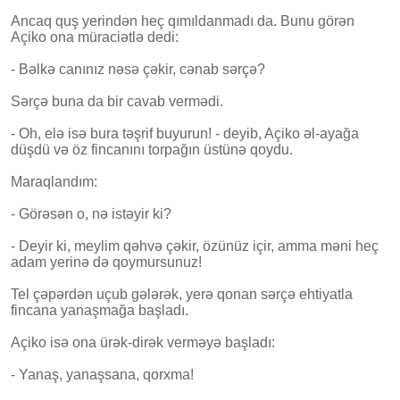
Ancaq quş yerindən heç qımıldanmadı da. Bunu görən
Açiko ona müraciətlə dedi:
- Bəlkə canınız nəsə çəkir, cənab sərçə?
Sərçə buna da bir cavab vermədi.
- Oh, elə isə bura təşrif buyurun! - deyib, Açiko əl-ayağa
düşdü və öz fincanını torpağın üstünə qoydu.
Maraqlandım:
- Görəsən o, nə istəyir ki?
- Deyir ki, meylim qəhvə çəkir, özünüz içir, amma məni heç
adam yerinə də qoymursunuz!
Tel çəpərdən uçub gələrək, yerə qonan sərçə ehtiyatla
fincana yanaşmağa başladı.
Açiko isə ona ürək-dirək verməyə başladı:
- Yanaş, yanaşsana, qorxma!