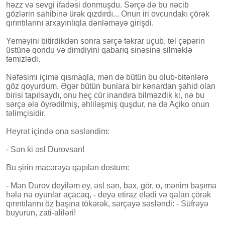
həzz və sevgi ifadəsi donmuşdu. Sərçə də bu nəcib
gözlərin sahibinə ürək qızdırdı... Onun iri ovcundakı çörək
qırıntılarını arxayınlıqla dənləməyə girişdi.
Yeməyini bitirdikdən sonra sərçə təkrar uçub, tel çəpərin
üstünə qondu və dimdiyini qabarıq sinəsinə silməklə
təmizlədi.
Nəfəsimi içimə qısmaqla, mən də bütün bu olub-bitənlərə
göz qoyurdum. Əgər bütün bunlara bir kənardan şahid olan
birisi tapılsaydı, onu heç cür inandıra bilməzdik ki, nə bu
sərçə ələ öyrədilmiş, əhliləşmiş quşdur, nə də Açiko onun
təlimçisidir.
Heyrət içində ona səsləndim:
- Sən ki əsl Durovsan!
Bu şirin macəraya qapılan dostum:
- Mən Durov deyiləm ey, əsl sən, bax, gör, o, mənim başıma
hələ nə oyunlar açacaq, - deyə etiraz elədi və qalan çörək
qırıntılarını öz başına tökərək, sərçəyə səsləndi: - Süfrəyə
buyurun, zati-aliləri!