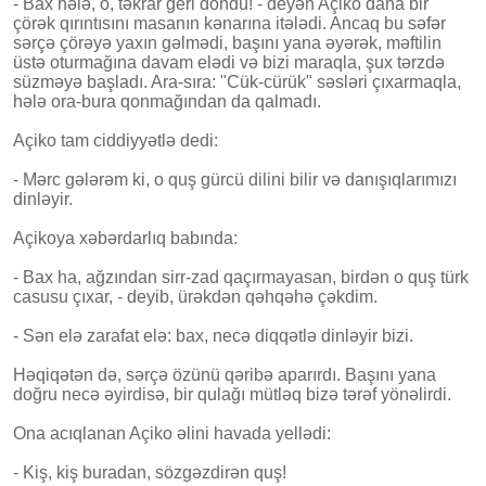
- Bax hələ, o, təkrar geri döndü! - deyən Açiko daha bir
çörək qırıntısını masanın kənarına itələdi. Ancaq bu səfər
sərçə çörəyə yaxın gəlmədi, başını yana əyərək, məftilin
üstə oturmağına davam elədi və bizi maraqla, şux tərzdə
süzməyə başladı. Ara-sıra: "Cük-cürük" səsləri çıxarmaqla,
hələ ora-bura qonmağından da qalmadı.
Açiko tam ciddiyyətlə dedi:
- Mərc gələrəm ki, o quş gürcü dilini bilir və danışıqlarımızı
dinləyir.
Açikoya xəbərdarlıq babında:
- Bax ha, ağzından sirr-zad qaçırmayasan, birdən o quş türk
casusu çıxar, - deyib, ürəkdən qəhqəhə çəkdim.
- Sən elə zarafat elə: bax, necə diqqətlə dinləyir bizi.
Həqiqətən də, sərçə özünü qəribə aparırdı. Başını yana
doğru necə əyirdisə, bir qulağı mütləq bizə tərəf yönəlirdi.
Ona acıqlanan Açiko əlini havada yellədi:
- Kiş, kiş buradan, sözgəzdirən quş!