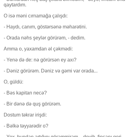
qaytardım.
O isə məni cırnamağa çalışdı:
- Haydı, canım, göstərsənə məharətini.
- Orada nəhs şeylər görürəm, - dedim.
Amma o, yaxamdan əl çəkmədi:
- Yenə də de: nə görürsən ey axı?
- Dəniz görürəm. Dəniz və gəmi var orada...
O, güldü:
- Bəs kapitan necə?
- Bir dənə də quş görürəm.
Dostum təkrar irişdi:
- Bəlkə təyyarədir o?
- Yox, bundan artığını görəmmirəm, - deyib, fincanı geri