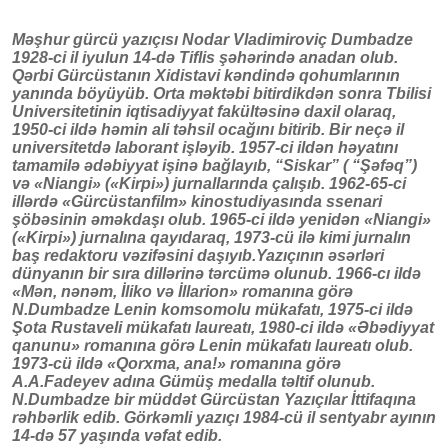
Məşhur gürcü yazıçısı Nodar Vladimiroviç Dumbadze
1928-ci il iyulun 14-də Tiflis şəhərində anadan olub.
Qərbi Gürcüstanın Xidistavi kəndində qohumlarının
yanında böyüyüb. Orta məktəbi bitirdikdən sonra Tbilisi
Universitetinin iqtisadiyyat fakültəsinə daxil olaraq,
1950-ci ildə həmin ali təhsil ocağını bitirib. Bir neçə il
universitetdə laborant işləyib. 1957-ci ildən həyatını
tamamilə ədəbiyyat işinə bağlayıb, “Siskar” ( “Şəfəq”)
və «Niangi» («Kirpi») jurnallarında çalışıb. 1962-65-ci
illərdə «Gürcüstanfilm» kinostudiyasında ssenari
şöbəsinin əməkdaşı olub. 1965-ci ildə yenidən «Niangi»
(«Kirpi») jurnalına qayıdaraq, 1973-cü ilə kimi jurnalın
baş redaktoru vəzifəsini daşıyıb.Yazıçının əsərləri
dünyanın bir sıra dillərinə tərcümə olunub. 1966-cı ildə
«Mən, nənəm, İliko və İllarion» romanına görə
N.Dumbadze Lenin komsomolu mükafatı, 1975-ci ildə
Şota Rustaveli mükafatı laureatı, 1980-ci ildə «Əbədiyyat
qanunu» romanına görə Lenin mükafatı laureatı olub.
1973-cü ildə «Qorxma, ana!» romanına görə
A.A.Fadeyev adına Gümüş medalla təltif olunub.
N.Dumbadze bir müddət Gürcüstan Yazıçılar İttifaqına
rəhbərlik edib. Görkəmli yazıçı 1984-cü il sentyabr ayının
14-də 57 yaşında vəfat edib.