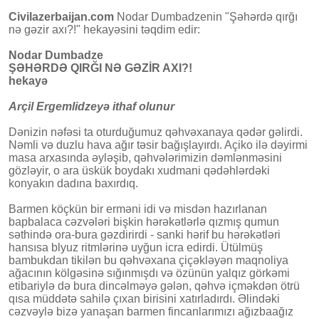
Civilazerbaijan.com
Nodar Dumbadzenin "Şəhərdə qırğı
nə gəzir axı?!" hekayəsini təqdim edir:
Nodar Dumbadze
ŞƏHƏRDƏ QIRĞI NƏ GƏZİR AXI?!
hekayə
Arçil Ergemlidzeyə ithaf olunur
Dənizin nəfəsi ta oturduğumuz qəhvəxanaya qədər gəlirdi.
Nəmli və duzlu hava ağır təsir bağışlayırdı. Açiko ilə dəyirmi
masa arxasında əyləşib, qəhvələrimizin dəmlənməsini
gözləyir, o ara üskük boydakı xudmani qədəhlərdəki
konyakın dadına baxırdıq.
Barmen köçkün bir erməni idi və misdən hazırlanan
bapbalaca cəzvələri bişkin hərəkətlərlə qızmış qumun
səthində ora-bura gəzdirirdi - sanki hərif bu hərəkətləri
hansısa blyuz ritmlərinə uyğun icra edirdi. Ütülmüş
bambukdan tikilən bu qəhvəxana çiçəkləyən maqnoliya
ağacının kölgəsinə sığınmışdı və özünün yalqız görkəmi
etibariylə də bura dincəlməyə gələn, qəhvə içməkdən ötrü
qısa müddətə sahilə çıxan birisini xatırladırdı. Əlindəki
cəzvəylə bizə yanaşan barmen fincanlarımızı ağızbaağız