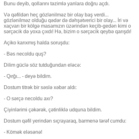
Bunu deyib, qollarını təzimlə yanlara doğru açdı.
Və qəfildən heç gözlənilməz bir olay baş verdi...
gözlənilməz olduğu qədər də dəhşətverici bir olay... İri və
xaçvarı bir kölgə masamızın üzərindən keçib-gedən kimi o
sərçəcik də yoxa çıxdı! Hə, bizim o sərçəcik qeybə qarışdı!
Açiko karıxmış halda soruşdu:
- Bəs necoldu quş?
Dilim güclə söz tutduğundan eləcə:
- Qırğı... - deyə bildim.
Dostum titrək bir səslə xəbər aldı:
- O sərçə necoldu axı?
Çiyinlərimi çəkərək, çətinliklə udquna bildim.
Dostum qəfil yerindən sıçrayaraq, barmenə tərəf cumdu:
- Kömək eləsənə!