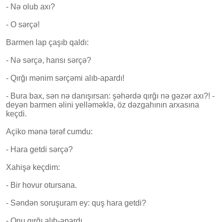
- Nə olub axı?
- O sərçə!
Barmen lap çaşıb qaldı:
- Nə sərçə, hansı sərçə?
- Qırğı mənim sərçəmi alıb-apardı!
- Bura bax, sən nə danışırsan: şəhərdə qırğı nə gəzər axı?! -
deyən barmen əlini yelləməklə, öz dəzgahının arxasına
keçdi.
Açiko mənə tərəf cumdu:
- Hara getdi sərçə?
Xahişə keçdim:
- Bir hovur otursana.
- Səndən soruşuram ey: quş hara getdi?
- Onu qırğı alıb-apardı...