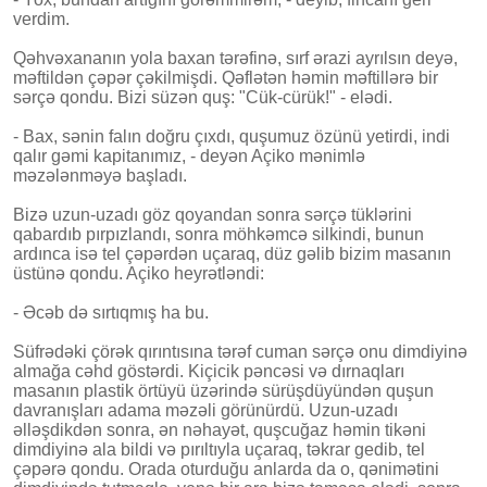
verdim.
Qəhvəxananın yola baxan tərəfinə, sırf ərazi ayrılsın deyə,
məftildən çəpər çəkilmişdi. Qəflətən həmin məftillərə bir
sərçə qondu. Bizi süzən quş: "Cük-cürük!" - elədi.
- Bax, sənin falın doğru çıxdı, quşumuz özünü yetirdi, indi
qalır gəmi kapitanımız, - deyən Açiko mənimlə
məzələnməyə başladı.
Bizə uzun-uzadı göz qoyandan sonra sərçə tüklərini
qabardıb pırpızlandı, sonra möhkəmcə silkindi, bunun
ardınca isə tel çəpərdən uçaraq, düz gəlib bizim masanın
üstünə qondu. Açiko heyrətləndi:
- Əcəb də sırtıqmış ha bu.
Süfrədəki çörək qırıntısına tərəf cuman sərçə onu dimdiyinə
almağa cəhd göstərdi. Kiçicik pəncəsi və dırnaqları
masanın plastik örtüyü üzərində sürüşdüyündən quşun
davranışları adama məzəli görünürdü. Uzun-uzadı
əlləşdikdən sonra, ən nəhayət, quşcuğaz həmin tikəni
dimdiyinə ala bildi və pırıltıyla uçaraq, təkrar gedib, tel
çəpərə qondu. Orada oturduğu anlarda da o, qənimətini