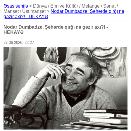
Əsas səhifə
> Dünya / Elm və Kültür / Melange / Sənət /
Manşet / Üst manşet >
Nodar Dumbadze. Şəhərdə qırğı nə
gəzir axı?! - HEKAYƏ
Nodar Dumbadze. Şəhərdə qırğı nə gəzir axı?! -
HEKAYƏ
27-06-2026, 22:27.