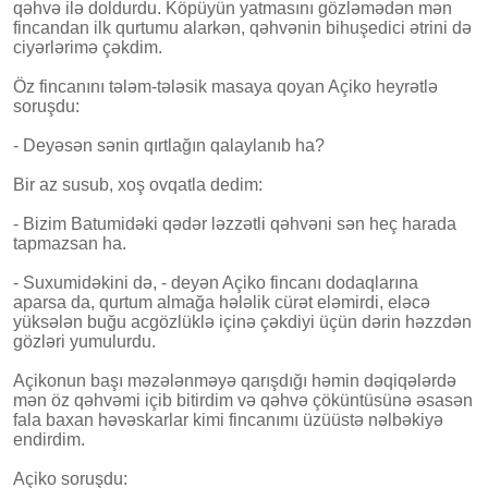
qəhvə ilə doldurdu. Köpüyün yatmasını gözləmədən mən
fincandan ilk qurtumu alarkən, qəhvənin bihuşedici ətrini də
ciyərlərimə çəkdim.
Öz fincanını tələm-tələsik masaya qoyan Açiko heyrətlə
soruşdu:
- Deyəsən sənin qırtlağın qalaylanıb ha?
Bir az susub, xoş ovqatla dedim:
- Bizim Batumidəki qədər ləzzətli qəhvəni sən heç harada
tapmazsan ha.
- Suxumidəkini də, - deyən Açiko fincanı dodaqlarına
aparsa da, qurtum almağa hələlik cürət eləmirdi, eləcə
yüksələn buğu acgözlüklə içinə çəkdiyi üçün dərin həzzdən
gözləri yumulurdu.
Açikonun başı məzələnməyə qarışdığı həmin dəqiqələrdə
mən öz qəhvəmi içib bitirdim və qəhvə çöküntüsünə əsasən
fala baxan həvəskarlar kimi fincanımı üzüüstə nəlbəkiyə
endirdim.
Açiko soruşdu: