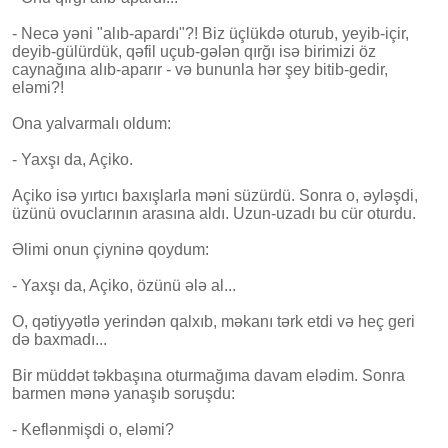
- Necə yəni "alıb-apardı"?! Biz üçlükdə oturub, yeyib-içir,
deyib-gülürdük, qəfil uçub-gələn qırğı isə birimizi öz
caynağına alıb-aparır - və bununla hər şey bitib-gedir,
eləmi?!
Ona yalvarmalı oldum:
- Yaxşı da, Açiko.
Açiko isə yırtıcı baxışlarla məni süzürdü. Sonra o, əyləşdi,
üzünü ovuclarının arasına aldı. Uzun-uzadı bu cür oturdu.
Əlimi onun çiyninə qoydum:
- Yaxşı da, Açiko, özünü ələ al...
O, qətiyyətlə yerindən qalxıb, məkanı tərk etdi və heç geri
də baxmadı...
Bir müddət təkbaşına oturmağıma davam elədim. Sonra
barmen mənə yanaşıb soruşdu:
- Keflənmişdi o, eləmi?