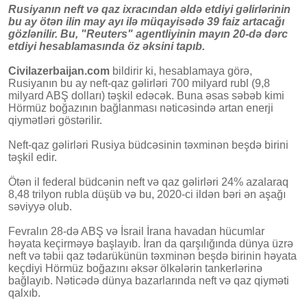
Rusiyanın neft və qaz ixracından əldə etdiyi gəlirlərinin
bu ay ötən ilin may ayı ilə müqayisədə 39 faiz artacağı
gözlənilir. Bu, "Reuters" agentliyinin mayın 20-də dərc
etdiyi hesablamasında öz əksini tapıb.
Civilazerbaijan.com
bildirir ki, hesablamaya görə,
Rusiyanın bu ay neft-qaz gəlirləri 700 milyard rubl (9,8
milyard ABŞ dolları) təşkil edəcək. Buna əsas səbəb kimi
Hörmüz boğazının bağlanması nəticəsində artan enerji
qiymətləri göstərilir.
Neft-qaz gəlirləri Rusiya büdcəsinin təxminən beşdə birini
təşkil edir.
Ötən il federal büdcənin neft və qaz gəlirləri 24% azalaraq
8,48 trilyon rubla düşüb və bu, 2020-ci ildən bəri ən aşağı
səviyyə olub.
Fevralın 28-də ABŞ və İsrail İrana havadan hücumlar
həyata keçirməyə başlayıb. İran da qarşılığında dünya üzrə
neft və təbii qaz tədarükünün təxminən beşdə birinin həyata
keçdiyi Hörmüz boğazını əksər ölkələrin tankerlərinə
bağlayıb. Nəticədə dünya bazarlarında neft və qaz qiyməti
qalxıb.