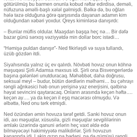
götürülmüş bu barmen onunla kobud rəftar edirdisə, deməli,
nüfuzuna əməlli-başlı xələl gəlmişdi. Bəlkə də, bu oğlan
hələ təzə olduğuna görə qarşısında dayanan adamın kim
olduğundan xəbəri yoxdur. Qreys kiminləsə danışırdı:
– Bunlar müflis oldular. Maaşdan başqa heç nə… Bir dəfə
bazar günü sərxoş vəziyyətdə min dollar borc istədi…
“Həmişə puldan danışır”- Ned fikirləşdi və suya tullandı,
üzüb gözdən itdi.
Siyahısında yalnız üç ev qalırdı. Növbəti hovuz onun köhnə
məşuqəsi Şirli Adamsa məxsus idi. Şirli ona Bisvengerlərdə
başına gələnləri unutduracaq. Məhəbbət, daha doğrusu,
seksual meyl – budur, bütün dərdlərin məlhəmi… bu çəhrayı
rəngli ağrıkəsici həb onun yerişinə yaz enerjisini, qəlbinə
həyat sevincini qaytaracaq. Onların arasında keçən həftə….
keçən ay…. ya da keçən il eşq macərası olmuşdu. Və
əlbəttə, Ned onu tərk etmişdi.
Ned özündən əmin hovuza tərəf getdi. Sanki hovuz onun
idi, axı məşuqlar, xüsusilə, gizli məşuqlar sevgililərinin
əmlakı üzərində qanuni ərlərin heç vaxt əldə edə
bilməyəcəyi hakimiyyətə malikdirlər. Şirli hovuzun
kənarında idi. Lakin qızın nə bədəni, nə də gümüşü rəngli