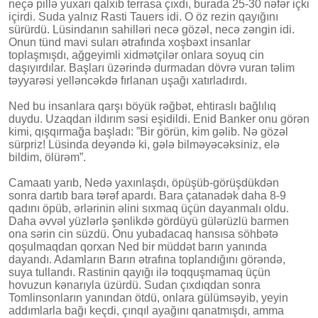
neçə pillə yuxarı qalxıb terrasa çıxdı, burada 25-30 nəfər içki
içirdi. Suda yalnız Rasti Tauers idi. O öz rezin qayığını
sürürdü. Lüsindanın sahilləri necə gözəl, necə zəngin idi.
Onun tünd mavi suları ətrafında xoşbəxt insanlar
toplaşmışdı, ağgeyimli xidmətçilər onlara soyuq cin
daşıyırdılar. Başları üzərində durmadan dövrə vuran təlim
təyyarəsi yelləncəkdə fırlanan uşağı xatırladırdı.
Ned bu insanlara qarşı böyük rəğbət, ehtiraslı bağlılıq
duydu. Uzaqdan ildırım səsi eşidildi. Enid Banker onu görən
kimi, qışqırmağa başladı: ”Bir görün, kim gəlib. Nə gözəl
sürpriz! Lüsinda deyəndə ki, gələ bilməyəcəksiniz, elə
bildim, ölürəm”.
Camaatı yarıb, Nedə yaxınlaşdı, öpüşüb-görüşdükdən
sonra dartıb bara tərəf apardı. Bara çatanadək daha 8-9
qadını öpüb, ərlərinin əlini sıxmaq üçün dayanmalı oldu.
Daha əvvəl yüzlərlə şənlikdə gördüyü gülərüzlü barmen
ona sərin cin süzdü. Onu yubadacaq hansısa söhbətə
qoşulmaqdan qorxan Ned bir müddət barın yanında
dayandı. Adamların Barın ətrafına toplandığını görəndə,
suya tullandı. Rastinin qayığı ilə toqquşmamaq üçün
hovuzun kənarıyla üzürdü. Sudan çıxdıqdan sonra
Tomlinsonların yanından ötdü, onlara gülümsəyib, yeyin
addımlarla bağı keçdi, çınqıl ayağını qanatmışdı, amma