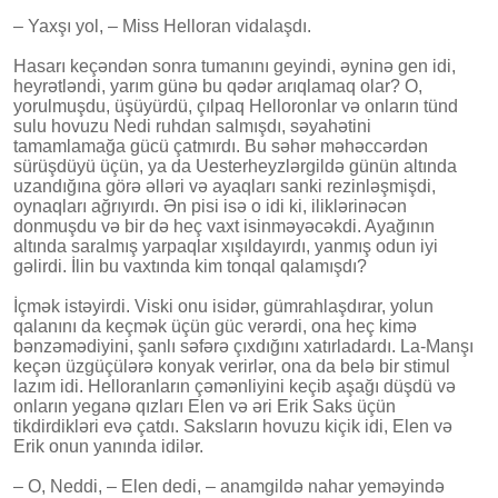
– Yaxşı yol, – Miss Helloran vidalaşdı.
Hasarı keçəndən sonra tumanını geyindi, əyninə gen idi,
heyrətləndi, yarım günə bu qədər arıqlamaq olar? O,
yorulmuşdu, üşüyürdü, çılpaq Helloronlar və onların tünd
sulu hovuzu Nedi ruhdan salmışdı, səyahətini
tamamlamağa gücü çatmırdı. Bu səhər məhəccərdən
sürüşdüyü üçün, ya da Uesterheyzlərgildə günün altında
uzandığına görə əlləri və ayaqları sanki rezinləşmişdi,
oynaqları ağrıyırdı. Ən pisi isə o idi ki, iliklərinəcən
donmuşdu və bir də heç vaxt isinməyəcəkdi. Ayağının
altında saralmış yarpaqlar xışıldayırdı, yanmış odun iyi
gəlirdi. İlin bu vaxtında kim tonqal qalamışdı?
İçmək istəyirdi. Viski onu isidər, gümrahlaşdırar, yolun
qalanını da keçmək üçün güc verərdi, ona heç kimə
bənzəmədiyini, şanlı səfərə çıxdığını xatırladardı. La-Manşı
keçən üzgüçülərə konyak verirlər, ona da belə bir stimul
lazım idi. Helloranların çəmənliyini keçib aşağı düşdü və
onların yeganə qızları Elen və əri Erik Saks üçün
tikdirdikləri evə çatdı. Saksların hovuzu kiçik idi, Elen və
Erik onun yanında idilər.
– O, Neddi, – Elen dedi, – anamgildə nahar yeməyində