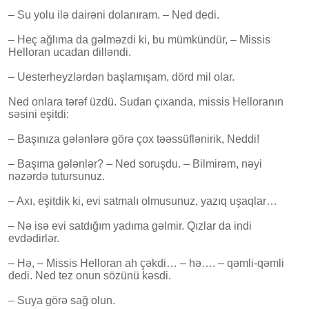
– Su yolu ilə dairəni dolanıram. – Ned dedi.
– Heç ağlıma da gəlməzdi ki, bu mümkündür, – Missis
Helloran ucadan dilləndi.
– Uesterheyzlərdən başlamışam, dörd mil olar.
Ned onlara tərəf üzdü. Sudan çıxanda, missis Helloranın
səsini eşitdi:
– Başınıza gələnlərə görə çox təəssüflənirik, Neddi!
– Başıma gələnlər? – Ned soruşdu. – Bilmirəm, nəyi
nəzərdə tutursunuz.
– Axı, eşitdik ki, evi satmalı olmusunuz, yazıq uşaqlar…
– Nə isə evi satdığım yadıma gəlmir. Qızlar da indi
evdədirlər.
– Hə, – Missis Helloran ah çəkdi… – hə…. – qəmli-qəmli
dedi. Ned tez onun sözünü kəsdi.
– Suya görə sağ olun.