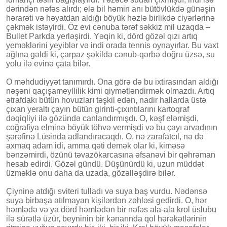
dərindən nəfəs alırdı; elə bil həmin anı bütövlükdə günəşin
hərarəti və həyatdan aldığı böyük həzlə birlikdə ciyərlərinə
çəkmək istəyirdi. Öz evi cənuba tərəf səkkiz mil uzaqda –
Bullet Parkda yerləşirdi. Yəqin ki, dörd gözəl qızı artıq
yeməklərini yeyiblər və indi orada tennis oynayırlar. Bu vaxt
ağlına gəldi ki, çarpaz şəkildə cənub-qərbə doğru üzsə, su
yolu ilə evinə çata bilər.
O məhdudiyyət tanımırdı. Ona görə də bu ixtirasından aldığı
nəşəni qaçışameyllilik kimi qiymətləndirmək olmazdı. Artıq
ətrafdakı bütün hovuzları təşkil edən, nadir hallarda üstə
çıxan yeraltı çayın bütün girinti-çıxıntılarını kartoqraf
dəqiqliyi ilə gözündə canlandırmışdı. O, kəşf eləmişdi,
coğrafiya elminə böyük töhvə vermişdi və bu çayı arvadının
şərəfinə Lüsinda adlandıracaqdı. O, nə zarafatcıl, nə də
axmaq adam idi, amma qəti demək olar ki, kiməsə
bənzəmirdi, özünü təvazökarcasına əfsanəvi bir qəhrəman
hesab edirdi. Gözəl gündü. Düşünürdü ki, uzun müddət
üzməklə onu daha da uzada, gözəlləşdirə bilər.
Çiyninə atdığı sviteri tulladı və suya baş vurdu. Nədənsə
suya birbaşa atılmayan kişilərdən zəhləsi gedirdi. O, hər
həmlədə və ya dörd həmlədən bir nəfəs ala-ala krol üslubu
ilə sürətlə üzür, beyninin bir kənarında qol hərəkətlərinin