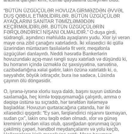
“BÜTÜN ÜZGÜÇÜLƏR HOVUZA GİRMƏZDƏN ƏVVƏL
DUŞ QƏBUL ETMƏLİDİRLƏR. BÜTÜN ÜZGÜÇÜLƏR
AYAQLARINI SANİTAR TƏMİZLƏMƏDƏN
KEÇİRMƏLİDİRLƏR. BÜTÜN ÜZGÜÇÜLƏRİN
FƏRQLƏNDİRİCİ NİŞANI OLMALIDIR.” O duşa girdi,
südrəngli, aşındırıcı məhlulda ayaqlarını yudu. Xlor iyi verən
maye ona zibil çanağını xatırladırdı. İki xilasedici iki qüllə
üzərindən müntəzəm fasilələrlə fit verir, meqafonla
üzgüçüləri danlayırdı. Neddi həsrətlə Bankerlərin
hovuzundakı açıq-mavi rəngli suyu xatırladı və düşündü ki,
bu horranın içində üzməklə öz şəxsiyyətinə, sərvətinə,
cazibədarlığına xələl gətirir, lakin özünə xatırlatdı ki, o,
səyyahdır, böyük ixtiraçıdır, bura isə sadəcə, Lüsinda
çayının ölü döngəsidir.
O, iyrənə-iyrənə xlorlu suya daldı, başını suyun üstündə
saxlamağa, heç kimlə toqquşmamağa çalışırdı, amma o
dəqiqə üstünə su sıçradıb, hər tərəfdən itələməyə
başladılar. Hovuzun qurtaracağına çatanda, hər iki
xilasedici qışqırdı: “Ey sən, fərqləndirici nişanını taxmayan,
sudan çıx”, lakin onu təqib edən olmadı, xlor və günəş
kreminin iyindən xilas olub, qasırğadan qorunmaq üçün
çəkilmiş çəpəri, həndbol meydançalarını və yolu keçib,