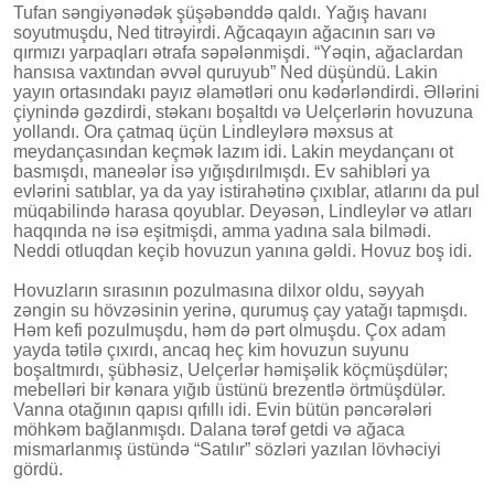
Tufan səngiyənədək şüşəbənddə qaldı. Yağış havanı
soyutmuşdu, Ned titrəyirdi. Ağcaqayın ağacının sarı və
qırmızı yarpaqları ətrafa səpələnmişdi. “Yəqin, ağaclardan
hansısa vaxtından əvvəl quruyub” Ned düşündü. Lakin
yayın ortasındakı payız əlamətləri onu kədərləndirdi. Əllərini
çiynində gəzdirdi, stəkanı boşaltdı və Uelçerlərin hovuzuna
yollandı. Ora çatmaq üçün Lindleylərə məxsus at
meydançasından keçmək lazım idi. Lakin meydançanı ot
basmışdı, maneələr isə yığışdırılmışdı. Ev sahibləri ya
evlərini satıblar, ya da yay istirahətinə çıxıblar, atlarını da pul
müqabilində harasa qoyublar. Deyəsən, Lindleylər və atları
haqqında nə isə eşitmişdi, amma yadına sala bilmədi.
Neddi otluqdan keçib hovuzun yanına gəldi. Hovuz boş idi.
Hovuzların sırasının pozulmasına dilxor oldu, səyyah
zəngin su hövzəsinin yerinə, qurumuş çay yatağı tapmışdı.
Həm kefi pozulmuşdu, həm də pərt olmuşdu. Çox adam
yayda tətilə çıxırdı, ancaq heç kim hovuzun suyunu
boşaltmırdı, şübhəsiz, Uelçerlər həmişəlik köçmüşdülər;
mebelləri bir kənara yığıb üstünü brezentlə örtmüşdülər.
Vanna otağının qapısı qıfıllı idi. Evin bütün pəncərələri
möhkəm bağlanmışdı. Dalana tərəf getdi və ağaca
mismarlanmış üstündə “Satılır” sözləri yazılan lövhəciyi
gördü.