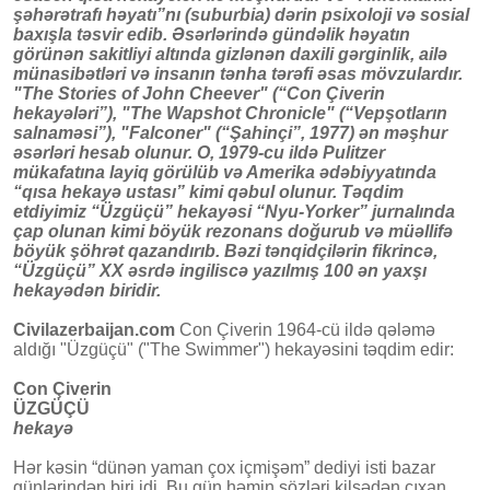
şəhərətrafı həyatı”nı (suburbia) dərin psixoloji və sosial
baxışla təsvir edib. Əsərlərində gündəlik həyatın
görünən sakitliyi altında gizlənən daxili gərginlik, ailə
münasibətləri və insanın tənha tərəfi əsas mövzulardır.
"The Stories of John Cheever" (“Con Çiverin
hekayələri”), "The Wapshot Chronicle" (“Vepşotların
salnaməsi”), "Falconer" (“Şahinçi”, 1977) ən məşhur
əsərləri hesab olunur. O, 1979-cu ildə Pulitzer
mükafatına layiq görülüb və Amerika ədəbiyyatında
“qısa hekayə ustası” kimi qəbul olunur. Təqdim
etdiyimiz “Üzgüçü” hekayəsi “Nyu-Yorker” jurnalında
çap olunan kimi böyük rezonans doğurub və müəllifə
böyük şöhrət qazandırıb. Bəzi tənqidçilərin fikrincə,
“Üzgüçü” XX əsrdə ingiliscə yazılmış 100 ən yaxşı
hekayədən biridir.
Civilazerbaijan.com
Con Çiverin 1964-cü ildə qələmə
aldığı "Üzgüçü" ("The Swimmer") hekayəsini təqdim edir:
Con Çiverin
ÜZGÜÇÜ
hekayə
Hər kəsin “dünən yaman çox içmişəm” dediyi isti bazar
günlərindən biri idi. Bu gün həmin sözləri kilsədən çıxan