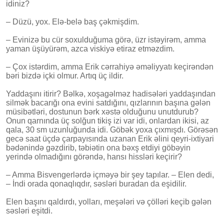
idiniz?
– Düzü, yox. Elə-belə baş çəkmişdim.
– Evinizə bu cür soxulduğuma görə, üzr istəyirəm, amma
yaman üşüyürəm, azca viskiyə etiraz etməzdim.
– Çox istərdim, amma Erik cərrahiyə əməliyyatı keçirəndən
bəri bizdə içki olmur. Artıq üç ildir.
Yaddaşını itirir? Bəlkə, xoşagəlməz hadisələri yaddaşından
silmək bacarığı ona evini satdığını, qızlarının başına gələn
müsibətləri, dostunun bərk xəstə olduğunu unutdurub?
Onun qarnında üç solğun tikiş izi var idi, onlardan ikisi, az
qala, 30 sm uzunluğunda idi. Göbək yoxa çıxmışdı. Görəsən
gecə saat üçdə çarpayısında uzanan Erik əlini qeyri-ixtiyari
bədənində gəzdirib, təbiətin ona bəxş etdiyi göbəyin
yerində olmadığını görəndə, hansı hissləri keçirir?
– Amma Bisvengerlərdə içməyə bir şey tapılar. – Elen dedi,
– İndi orada qonaqlıqdır, səsləri buradan da eşidilir.
Elen başını qaldırdı, yolları, meşələri və çölləri keçib gələn
səsləri eşitdi.