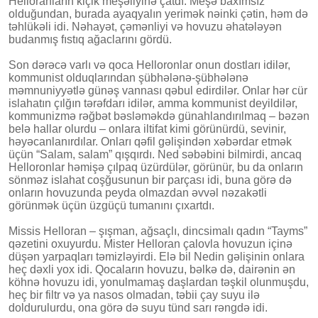
Helloranların kiçik meşəliyinə çatdı. Meşə baxımsız
olduğundan, burada ayaqyalın yerimək nəinki çətin, həm də
təhlükəli idi. Nəhayət, çəmənliyi və hovuzu əhatələyən
budanmış fıstıq ağaclarını gördü.
Son dərəcə varlı və qoca Helloronlar onun dostları idilər,
kommunist olduqlarından şübhələnə-şübhələnə
məmnuniyyətlə günəş vannası qəbul edirdilər. Onlar hər cür
islahatın çılğın tərəfdarı idilər, amma kommunist deyildilər,
kommunizmə rəğbət bəsləməkdə günahlandırılmaq – bəzən
belə hallar olurdu – onlara iltifat kimi görünürdü, sevinir,
həyəcanlanırdılar. Onları qəfil gəlişindən xəbərdar etmək
üçün “Salam, salam” qışqırdı. Ned səbəbini bilmirdi, ancaq
Helloronlar həmişə çılpaq üzürdülər, görünür, bu da onların
sönməz islahat coşğusunun bir parçası idi, buna görə də
onların hovuzunda peyda olmazdan əvvəl nəzakətli
görünmək üçün üzgüçü tumanını çıxartdı.
Missis Helloran – şışman, ağsaçlı, dincsimalı qadın “Tayms”
qəzetini oxuyurdu. Mister Helloran çalovla hovuzun içinə
düşən yarpaqları təmizləyirdi. Elə bil Nedin gəlişinin onlara
heç dəxli yox idi. Qocaların hovuzu, bəlkə də, dairənin ən
köhnə hovuzu idi, yonulmamaş daşlardan təşkil olunmuşdu,
heç bir filtr və ya nasos olmadan, təbii çay suyu ilə
doldurulurdu, ona görə də suyu tünd sarı rəngdə idi.