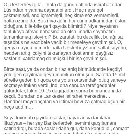
O, Uesterheyzgilə – hələ də günün altında istirahət edən
Lüsindanın yanına qayıda bilərdi. Heç nəyə qol
çəkməmişdi, and içməmişdi, heç kimə söz verməmişdi,
hətta özünə də. Bəs niyə ağlın hər cür inadkarlıqdan üstün
olduğunu bilə-bilə geri qayıda bilmirdi? Niyə həyatının
təhlükəyə atmaq bahasına da olsa, inadla səyahətini
tamamlamaq istəyirdi? Bu zarafat, bu dəcəllik , bu ağılsız
təşəbbüs nə vaxt belə vacib bir məsələyə çevrilmişdi. O,
geriyə qayıda bilmirdi, hətta Uesterheyzlərin şəffaf suyunu,
həddən artıq içdiyini təkrarlayan dostlarının qayğısız
səslərini xatırlamaq da müşkül bir işə çevrilmişdi.
Bircə saat, ya da ondan bir az artlq bir müddətdə keçdiyi
yolu geri qayıtmaq qeyri-mümkün olmuşdu. Saatda 15 mil
sürətlə gedən bir qoca ona yolun ortasındakı otluq sahəyə
keçməyə imkan verdi. İndi ona cənuba tərəf gedənlər
gülürdülər, lakin 10-15 dəqiqədən sonra bu maneəni də
keçdi. Buradan da Lankester istirahət mərkəzinə….
Həndbol meydançaları və ictimai hovuza çatmaq üçün bir
neçə addım…
Suya toxunub qayıdan səslər, həyəcan və təmtəraq
illüziyası – hər şey Bankerlərdəki səmimi qarşılamanı
xatırladırdı, burada səslər daha gur, daha kobud idi, camaat
arasına qarışan kimi, ictimai qaydalarla üzləşməli oldu: