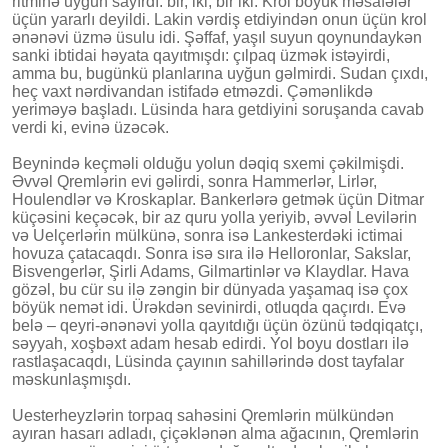
ritminə uyğun sayırdı: bir, iki, bir iki. Krol böyük məsafələr
üçün yararlı deyildi. Lakin vərdiş etdiyindən onun üçün krol
ənənəvi üzmə üsulu idi. Şəffaf, yaşıl suyun qoynundaykən
sanki ibtidai həyata qayıtmışdı: çılpaq üzmək istəyirdi,
amma bu, bugünkü planlarına uyğun gəlmirdi. Sudan çıxdı,
heç vaxt nərdivandan istifadə etməzdi. Çəmənlikdə
yeriməyə başladı. Lüsinda hara getdiyini soruşanda cavab
verdi ki, evinə üzəcək.
Beynində keçməli olduğu yolun dəqiq sxemi çəkilmişdi.
Əvvəl Qremlərin evi gəlirdi, sonra Hammerlər, Lirlər,
Houlendlər və Kroskaplar. Bankerlərə getmək üçün Ditmar
küçəsini keçəcək, bir az quru yolla yeriyib, əvvəl Levilərin
və Uelçerlərin mülkünə, sonra isə Lankesterdəki ictimai
hovuza çatacaqdı. Sonra isə sıra ilə Helloronlar, Sakslar,
Bisvengerlər, Şirli Adams, Gilmartinlər və Klaydlar. Hava
gözəl, bu cür su ilə zəngin bir dünyada yaşamaq isə çox
böyük nemət idi. Ürəkdən sevinirdi, otluqda qaçırdı. Evə
belə – qeyri-ənənəvi yolla qayıtdığı üçün özünü tədqiqatçı,
səyyah, xoşbəxt adam hesab edirdi. Yol boyu dostları ilə
rastlaşacaqdı, Lüsinda çayının sahillərində dost tayfalar
məskunlaşmışdı.
Uesterheyzlərin torpaq sahəsini Qremlərin mülkündən
ayıran hasarı adladı, çiçəklənən alma ağacının, Qremlərin