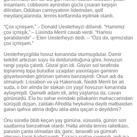
insanların, cübbəsini əynindən güclə çıxaran keşişin
dilindən, Odüban cəmiyyətinin liderindən, qolf
meydançalarında, tennis kortlarında eşitmək olardı.
“Çox içmişəm,” – Donald Uesterheyzi dilləndi. “Hamımız
çox içmişik,” – Lüsinda Merril cavab verdi. “Hamısı
şərabdandır” – Elen Uesterheyzi dedi. – “Özü də, qırmızıdan
çox içmişəm.”
Uesterheyzgildə hovuz kənarında oturmuşdular. Dəmir
tərkibli artezian suyu ilə doldurulduğuna görə, hovuzun
rəngi yaşıla çalırdı. Gözəl gün idi. Göyün sol tərəfində
toplanmış topa buludlar uzaqdan yaxınlaşan gəminin
göyərtəsindən görünən şəhərə bənzəyirdi. Onun adı da
olmalıydı: Lissabon və ya Hakensak. Neddi Merril bir əli
suda, o biri əlində bir stəkan cin yaşıl hovuzun kənarında
əyləşmişdi. Qamətli adam idi, artıq yaşlansa da, cavan
görünürdü. Elə bu səhər evindəki pilləkənin məhəccərindən
sürüşüb düşən, zaldakı Afrodita heykəlinə dəyib mətbəxdən
gələn qəhvə ətrinə doğru atıla-atıla qaçan o deyildimi?
Onu sürətlə ötüb keçən yay gününə, xüsusilə, günün son
saatlarına bənzətmək olardı. Hətta əlində tennis raketkası,
parusin çanta olmadan da, gənc, təravətli və gümrah
idmançı təsiri bağışlayırdı. Təzəcə sudan çıxmışdı, indi isə