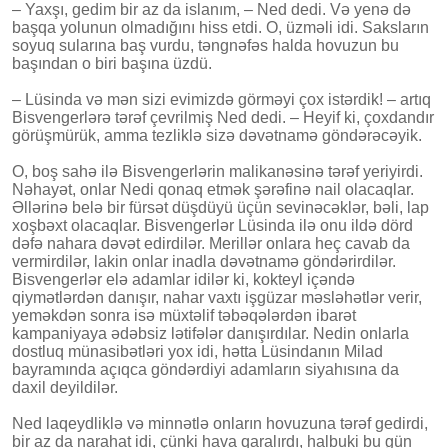
– Yaxşı, gedim bir az da islanım, – Ned dedi. Və yenə də
başqa yolunun olmadığını hiss etdi. O, üzməli idi. Saksların
soyuq sularına baş vurdu, təngnəfəs halda hovuzun bu
başından o biri başına üzdü.
– Lüsinda və mən sizi evimizdə görməyi çox istərdik! – artıq
Bisvengerlərə tərəf çevrilmiş Ned dedi. – Heyif ki, çoxdandır
görüşmürük, amma tezliklə sizə dəvətnamə göndərəcəyik.
O, boş sahə ilə Bisvengerlərin malikanəsinə tərəf yeriyirdi.
Nəhayət, onlar Nedi qonaq etmək şərəfinə nail olacaqlar.
Əllərinə belə bir fürsət düşdüyü üçün sevinəcəklər, bəli, lap
xoşbəxt olacaqlar. Bisvengerlər Lüsinda ilə onu ildə dörd
dəfə nahara dəvət edirdilər. Merillər onlara heç cavab da
vermirdilər, lakin onlar inadla dəvətnamə göndərirdilər.
Bisvengerlər elə adamlar idilər ki, kokteyl içəndə
qiymətlərdən danışır, nahar vaxtı işgüzar məsləhətlər verir,
yeməkdən sonra isə müxtəlif təbəqələrdən ibarət
kampaniyaya ədəbsiz lətifələr danışırdılar. Nedin onlarla
dostluq münasibətləri yox idi, hətta Lüsindanın Milad
bayramında açıqca göndərdiyi adamların siyahısına da
daxil deyildilər.
Ned laqeydliklə və minnətlə onların hovuzuna tərəf gedirdi,
bir az da narahat idi, çünki hava qaralırdı, halbuki bu gün