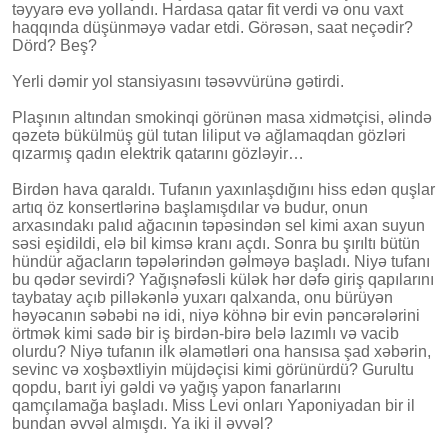
təyyarə evə yollandı. Hardasa qatar fit verdi və onu vaxt
haqqında düşünməyə vadar etdi. Görəsən, saat neçədir?
Dörd? Beş?
Yerli dəmir yol stansiyasını təsəvvürünə gətirdi.
Plaşının altından smokinqi görünən masa xidmətçisi, əlində
qəzetə bükülmüş gül tutan liliput və ağlamaqdan gözləri
qızarmış qadın elektrik qatarını gözləyir…
Birdən hava qaraldı. Tufanın yaxınlaşdığını hiss edən quşlar
artıq öz konsertlərinə başlamışdılar və budur, onun
arxasındakı palıd ağacının təpəsindən sel kimi axan suyun
səsi eşidildi, elə bil kimsə kranı açdı. Sonra bu şırıltı bütün
hündür ağacların təpələrindən gəlməyə başladı. Niyə tufanı
bu qədər sevirdi? Yağışnəfəsli külək hər dəfə giriş qapılarını
taybatay açıb pilləkənlə yuxarı qalxanda, onu bürüyən
həyəcanın səbəbi nə idi, niyə köhnə bir evin pəncərələrini
örtmək kimi sadə bir iş birdən-birə belə lazımlı və vacib
olurdu? Niyə tufanın ilk əlamətləri ona hansısa şad xəbərin,
sevinc və xoşbəxtliyin müjdəçisi kimi görünürdü? Gurultu
qopdu, barıt iyi gəldi və yağış yapon fanarlarını
qamçılamağa başladı. Miss Levi onları Yaponiyadan bir il
bundan əvvəl almışdı. Ya iki il əvvəl?