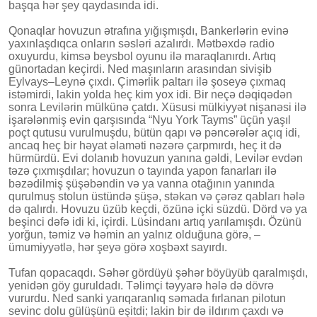
başqa hər şey qaydasında idi.
Qonaqlar hovuzun ətrafına yığışmışdı, Bankerlərin evinə
yaxınlaşdıqca onların səsləri azalırdı. Mətbəxdə radio
oxuyurdu, kimsə beysbol oyunu ilə maraqlanırdı. Artıq
günortadan keçirdi. Ned maşınların arasından sivişib
Eylvays–Leynə çıxdı. Çimərlik paltarı ilə şoseyə çıxmaq
istəmirdi, lakin yolda heç kim yox idi. Bir neçə dəqiqədən
sonra Levilərin mülkünə çatdı. Xüsusi mülkiyyət nişanəsi ilə
işarələnmiş evin qarşısında “Nyu York Tayms” üçün yaşıl
poçt qutusu vurulmuşdu, bütün qapı və pəncərələr açıq idi,
ancaq heç bir həyat əlaməti nəzərə çarpmırdı, heç it də
hürmürdü. Evi dolanıb hovuzun yanına gəldi, Levilər evdən
təzə çıxmışdılar; hovuzun o tayında yapon fanarları ilə
bəzədilmiş şüşəbəndin və ya vanna otağının yanında
qurulmuş stolun üstündə şüşə, stəkan və çərəz qabları hələ
də qalırdı. Hovuzu üzüb keçdi, özünə içki süzdü. Dörd və ya
beşinci dəfə idi ki, içirdi. Lüsindanı artıq yarılamışdı. Özünü
yorğun, təmiz və həmin an yalnız olduğuna görə, –
ümumiyyətlə, hər şeyə görə xoşbəxt sayırdı.
Tufan qopacaqdı. Səhər gördüyü şəhər böyüyüb qaralmışdı,
yenidən göy guruldadı. Təlimçi təyyarə hələ də dövrə
vururdu. Ned sanki yarıqaranlıq səmada fırlanan pilotun
sevinc dolu gülüşünü eşitdi; lakin bir də ildırım çaxdı və