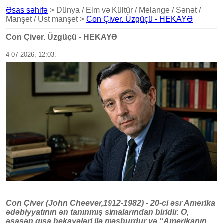
Əsas səhifə
> Dünya / Elm və Kültür / Melange / Sənət /
Manşet / Üst manşet >
Con Çiver. Üzgüçü - HEKAYƏ
Con Çiver. Üzgüçü - HEKAYƏ
4-07-2026, 12:03.
Con Çiver (John Cheever,1912-1982) - 20-ci əsr Amerika
ədəbiyyatının ən tanınmış simalarından biridir. O,
əsasən qısa hekayələri ilə məşhurdur və “Amerikanın