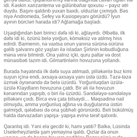
idi. Kəskin xarizantema və gülünbahar qoxusu – payız ətri
duydu. Başını qaldırıb yuxarı baxdı, ulduzlar çıxmışdı. Bəs
niyə Andromeda, Sefey və Kasiopeyanı görürdü? İyun
ayının bürcləri harada idi? Ağlamağa başladı.
Uşaqlığından bəri birinci dəfə idi ki, ağlayırdı. Əlbəttə, ilk
dəfə idi ki, özünü belə yorğun, köməksiz və atılmış hiss
edirdi. Barmenin, nə vaxtsa onun yanına sürünə-sürünə
gəlib şalvarını göz yaşları ilə isladan Şirlinin kobudluğuna
məna verə bilmirdi. Ona yalnız içki, quru paltar və dost
münasibəti lazım idi. Gilmartinlərin hovuzuna yollandı.
Burada həyatında ilk dəfə suya atılmadı, pilləkənlə buz kimi
suyun içinə endi, axsaya-axsaya yanı üstə üzdü. Təzə-təzə
üzmək öyrənəndə də belə üzürdü. Yorğunluqdan üzülə-
üzülə Klaydların hovuzuna çatdı. Bir əli ilə hovuzun
kənarından yapışıb, o biri ilə üzürdü. Səndələyə-səndələyə
pilləkəni çıxdı. Bircə evə çata bilsəydi… Məqsədinə nail
olmuşdu, amma yorğunluq ağlına və duyğularına üstün
gəlmişdi, qələbəsi də ona şübhəli görünürdü. Beli bükülmüş
halda darvazadan yapışa- yapışa evinə tərəf qalxırdı.
Qaranlıq idi. Yəni elə gecdir ki, hamı yatıb? Bəlkə, Lüsinda
Useterheyzlərdə şam yeməyinə qalıb. Qızlar da onun