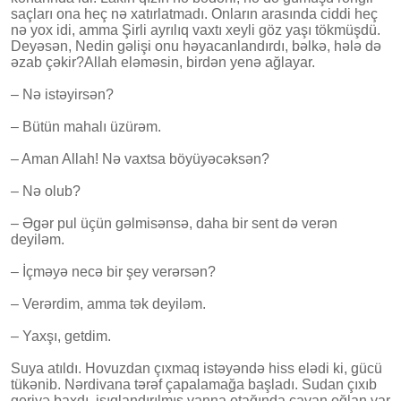
saçları ona heç nə xatırlatmadı. Onların arasında ciddi heç
nə yox idi, amma Şirli ayrılıq vaxtı xeyli göz yaşı tökmüşdü.
Deyəsən, Nedin gəlişi onu həyacanlandırdı, bəlkə, hələ də
əzab çəkir?Allah eləməsin, birdən yenə ağlayar.
– Nə istəyirsən?
– Bütün mahalı üzürəm.
– Aman Allah! Nə vaxtsa böyüyəcəksən?
– Nə olub?
– Əgər pul üçün gəlmisənsə, daha bir sent də verən
deyiləm.
– İçməyə necə bir şey verərsən?
– Verərdim, amma tək deyiləm.
– Yaxşı, getdim.
Suya atıldı. Hovuzdan çıxmaq istəyəndə hiss elədi ki, gücü
tükənib. Nərdivana tərəf çapalamağa başladı. Sudan çıxıb
geriyə baxdı, işıqlandırılmış vanna otağında cavan oğlan var