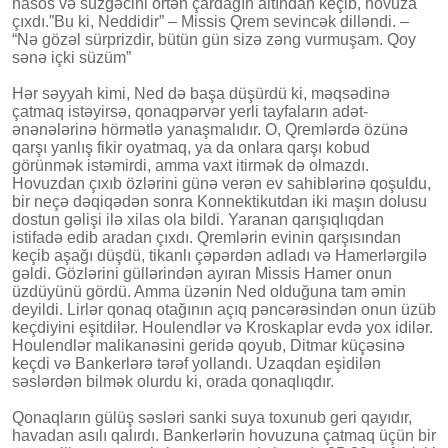
nasos və süzgəcini örtən çardağın altından keçib, hovuza
çıxdı.”Bu ki, Neddidir” – Missis Qrem sevincək dilləndi. –
“Nə gözəl sürprizdir, bütün gün sizə zəng vurmuşam. Qoy
sənə içki süzüm”
Hər səyyah kimi, Ned də başa düşürdü ki, məqsədinə
çatmaq istəyirsə, qonaqpərvər yerli tayfaların adət-
ənənələrinə hörmətlə yanaşmalıdır. O, Qremlərdə özünə
qarşı yanlış fikir oyatmaq, ya da onlara qarşı kobud
görünmək istəmirdi, amma vaxt itirmək də olmazdı.
Hovuzdan çıxıb özlərini günə verən ev sahiblərinə qoşuldu,
bir neçə dəqiqədən sonra Konnektikutdan iki maşın dolusu
dostun gəlişi ilə xilas ola bildi. Yaranan qarışıqlıqdan
istifadə edib aradan çıxdı. Qremlərin evinin qarşısından
keçib aşağı düşdü, tikanlı çəpərdən adladı və Hamerlərgilə
gəldi. Gözlərini güllərindən ayıran Missis Hamer onun
üzdüyünü gördü. Amma üzənin Ned olduğuna tam əmin
deyildi. Lirlər qonaq otağının açıq pəncərəsindən onun üzüb
keçdiyini eşitdilər. Houlendlər və Kroskaplar evdə yox idilər.
Houlendlər malikanəsini geridə qoyub, Ditmar küçəsinə
keçdi və Bankerlərə tərəf yollandı. Uzaqdan eşidilən
səslərdən bilmək olurdu ki, orada qonaqlıqdır.
Qonaqların gülüş səsləri sanki suya toxunub geri qayıdır,
havadan asılı qalırdı. Bankerlərin hovuzuna çatmaq üçün bir