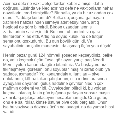
Axırıncı dəfə nə vaxt Uelçerlərdən xəbər almışdı, daha
doğrusu, Lüsinda və Ned axırıncı dəfə nə vaxt onların nahar
dəvətlərini rədd etmişdilər? Bir həftə, ya da bir az ondan çox
olardı. Yaddaşı korlanırdı? Bəlkə də, xoşuna gəlməyən
xatirələri hafizəsindən silməyə adət etdiyindən, artıq
həqiqəti də görə bilmirdi. Birdən uzaqdan tennis
zərbələrinin səsi eşidildi. Bu, onu ruhlandırdı və qara
fikirlərdən xilas etdi. Artıq nə soyuq külək, nə də tutqun
səma onu qorxudurdu. Bu gün böyük gün idi. Və
səyahətinin ən çətin maneəsini də aşmaq üçün yola düşdü.
Həmin bazar günü 124 nömrəli şosedən keçsəydiniz, bəlkə
də, yolu keçmək üçün fürsət gözləyən yarıçılpaq Neddi
Merrili yolun kənarında görə bilərdiniz. Və başlayardınız
fikirləşməyə, görəsən, onu soyublar, maşını xarab olub, ya
sadəcə, axmaqdır? Yol kənarındakı tullantıları – pivə
qutularının, köhnə təkər qalıqlarının, cır-cındırın arasında
ayaqyalın dayanan, gülüş hədəfinə çevrilən Nedin çox
mağmın görkəmi var idi. Əvvəlcədən bilirdi ki, bu yoldan
keçməli olacaq, lakin gün işığında parlayan sonsuz maşın
axını ilə qarşılaşa biləcəyini hesablamamışdı. Ona gülür,
onu ələ salırdılar, kimsə üstünə pivə dolu parç atdı. Onun
isə bu vəziyyətə dözmək üçün nə ləyaqət, nə də yumor hissi
var idi.