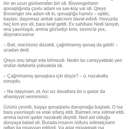
ilin ən uzun günlərindən biri idi. Bisvengerlərin
qonaqlığında çoxlu adam və səs-küy var idi. Qreys
Bisvenger elə adam idi ki, qonaqlığa hamını – optiki,
baytarı, daşınmaz əmlak satıcısını dəvət edirdi. Hovuzda
heç kim yox idi, bara tərəf getdi. Ev sahibəsi Nedi tanıyıb,
ona yaxınlaşdı, amma gözlədiyi kimi, sevinclə yox,
düşməncəsinə:
– Bəli, məclismiz düzəldi, çağrılmamış qonaq da gəldi! –
ucadan dedi.
Qreys onu təhqir edə bilməzdi. Nedin bu cəmiyyətdəki yeri
ondan dəfələrlə yüksəkdə idi.
– Çağrılmamış qonaqlara içki düşür? – o, nəzakətlə
soruşdu.
– Nə istəyirsən, et. Axı siz dəvətlərə bir o qədər də
əhəmiyyət vermirsiniz.
Üzünü çevirib, başqa qonaqlarla danışmağa başladı. O isə
bara yaxınlaşdı və viski sifariş etdi. Barmen ona xidmət etdi,
amma lazımi qədər nəzakətli deyildi. Ned aid olduğu
dünyaya bələd idi. Burada insanın nüfuzu xidmətçilərin
rəftarı ilə müəyyən edilirdi. Və əgər müvəqqəti işə