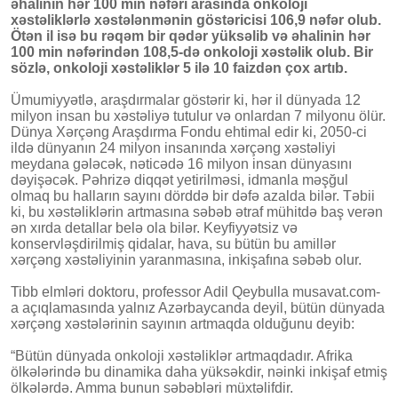
əhalinin hər 100 min nəfəri arasında onkoloji
xəstəliklərlə xəstələnmənin göstəricisi 106,9 nəfər olub.
Ötən il isə bu rəqəm bir qədər yüksəlib və əhalinin hər
100 min nəfərindən 108,5-də onkoloji xəstəlik olub. Bir
sözlə, onkoloji xəstəliklər 5 ilə 10 faizdən çox artıb.
Ümumiyyətlə, araşdırmalar göstərir ki, hər il dünyada 12
milyon insan bu xəstəliyə tutulur və onlardan 7 milyonu ölür.
Dünya Xərçəng Araşdırma Fondu ehtimal edir ki, 2050-ci
ildə dünyanın 24 milyon insanında xərçəng xəstəliyi
meydana gələcək, nəticədə 16 milyon insan dünyasını
dəyişəcək. Pəhrizə diqqət yetirilməsi, idmanla məşğul
olmaq bu halların sayını dörddə bir dəfə azalda bilər. Təbii
ki, bu xəstəliklərin artmasına səbəb ətraf mühitdə baş verən
ən xırda detallar belə ola bilər. Keyfiyyətsiz və
konservləşdirilmiş qidalar, hava, su bütün bu amillər
xərçəng xəstəliyinin yaranmasına, inkişafına səbəb olur.
Tibb elmləri doktoru, professor Adil Qeybulla musavat.com-
a açıqlamasında yalnız Azərbaycanda deyil, bütün dünyada
xərçəng xəstələrinin sayının artmaqda olduğunu deyib:
“Bütün dünyada onkoloji xəstəliklər artmaqdadır. Afrika
ölkələrində bu dinamika daha yüksəkdir, nəinki inkişaf etmiş
ölkələrdə. Amma bunun səbəbləri müxtəlifdir.