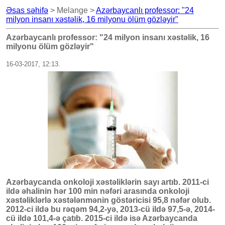
Əsas səhifə
> Melange >
Azərbaycanlı professor: "24
milyon insanı xəstəlik, 16 milyonu ölüm gözləyir"
Azərbaycanlı professor: "24 milyon insanı xəstəlik, 16
milyonu ölüm gözləyir"
16-03-2017, 12:13.
Azərbaycanda onkoloji xəstəliklərin sayı artıb. 2011-ci
ildə əhalinin hər 100 min nəfəri arasında onkoloji
xəstəliklərlə xəstələnmənin göstəricisi 95,8 nəfər olub.
2012-ci ildə bu rəqəm 94,2-yə, 2013-cü ildə 97,5-ə, 2014-
cü ildə 101,4-ə çatıb. 2015-ci ildə isə Azərbaycanda