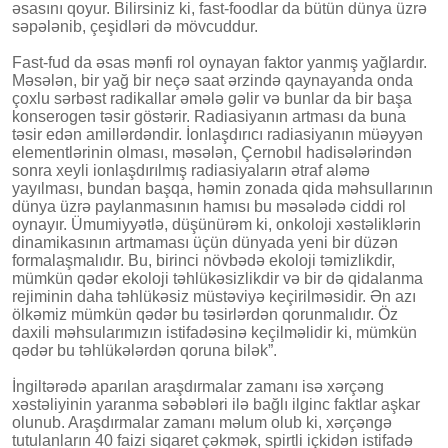
əsasını qoyur. Bilirsiniz ki, fast-foodlar da bütün dünya üzrə
səpələnib, çeşidləri də mövcuddur.
Fast-fud da əsas mənfi rol oynayan faktor yanmış yağlardır.
Məsələn, bir yağ bir neçə saat ərzində qaynayanda onda
çoxlu sərbəst radikallar əmələ gəlir və bunlar da bir başa
konserogen təsir göstərir. Radiasiyanın artması da buna
təsir edən amillərdəndir. İonlaşdırıcı radiasiyanın müəyyən
elementlərinin olması, məsələn, Çernobıl hadisələrindən
sonra xeyli ionlaşdırılmış radiasiyaların ətraf aləmə
yayılması, bundan başqa, həmin zonada qida məhsullarının
dünya üzrə paylanmasının hamısı bu məsələdə ciddi rol
oynayır. Ümumiyyətlə, düşünürəm ki, onkoloji xəstəliklərin
dinamikasının artmaması üçün dünyada yeni bir düzən
formalaşmalıdır. Bu, birinci növbədə ekoloji təmizlikdir,
mümkün qədər ekoloji təhlükəsizlikdir və bir də qidalanma
rejiminin daha təhlükəsiz müstəviyə keçirilməsidir. Ən azı
ölkəmiz mümkün qədər bu təsirlərdən qorunmalıdır. Öz
daxili məhsularımızın istifadəsinə keçilməlidir ki, mümkün
qədər bu təhlükələrdən qoruna bilək”.
İngiltərədə aparılan araşdırmalar zamanı isə xərçəng
xəstəliyinin yaranma səbəbləri ilə bağlı ilginc faktlar aşkar
olunub. Araşdırmalar zamanı məlum olub ki, xərçəngə
tutulanların 40 faizi siqaret çəkmək, spirtli içkidən istifadə