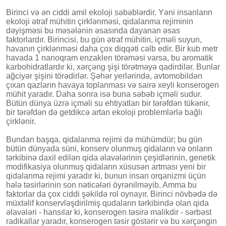
Birinci və ən ciddi amil ekoloji səbəblərdir. Yəni insanların
ekoloji ətraf mühitin çirklənməsi, qidalanma rejiminin
dəyişməsi bu məsələnin əsasında dayanan əsas
faktorlardır. Birincisi, bu gün ətraf mühitin, içməli suyun,
havanın çirklənməsi daha çox diqqəti cəlb edir. Bir kub metr
havada 1 nanoqram enzaklen törəməsi varsa, bu aromatik
karbohidratlardır ki, xərçəng şişi törətməyə qadirdilər. Bunlar
ağciyər şişini törədirlər. Şəhər yerlərində, avtomobildən
çıxan qazların havaya toplanması və sairə xeyli konserogen
mühit yaradır. Daha sonra isə buna səbəb içməli sudur.
Bütün dünya üzrə içməli su ehtiyatları bir tərəfdən tükənir,
bir tərəfdən də getdikcə artan ekoloji problemlərlə bağlı
çirklənir.
Bundan başqa, qidalanma rejimi də mühümdür; bu gün
bütün dünyada süni, konserv olunmuş qidaların və onların
tərkibinə daxil edilən qida əlavələrinin çeşidlərinin, genetik
modifikasiya olunmuş qidaların xüsusən artması yeni bir
qidalanma rejimi yaradır ki, bunun insan orqanizmi üçün
hələ təsirlərinin son nəticələri öyrənilməyib. Amma bu
faktorlar da çox ciddi şəkildə rol oynayır. Birinci növbədə də
müxtəlif konservləşdirilmiş qudaların tərkibində olan qida
əlavələri - hansılar ki, konserogen təsirə malikdir - sərbəst
radikallar yaradır, konserogen təsir göstərir və bu xərçəngin