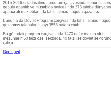
2015-2016-cı tədris ilində proqram çərçivəsində sonuncu sən
qəbulu aparılıb və müsabiqə nəticəsində 373 tələbə dünyanın
aparıcı ali məktəblərində təhsil almaq hüququ qazanıb.
Bununla da Dövlət Proqramı çərçivəsində təhsil almaq hüquq
qazanmış tələbələrin sayı 3558 nəfərə çatıb.
Bu günədək proqram çərçivəsində 1470 nəfər məzun olub.
məzunların 60 faizi özəl sektorda, 40 faizi isə dövlət sektorun
çalışır.
Geri qayıt