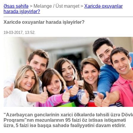
Əsas səhifə
> Melange / Üst manşet >
Xaricdə oxuyanlar
harada işləyirlər?
Xaricdə oxuyanlar harada işləyirlər?
19-03-2017, 13:52.
“Azərbaycan gənclərinin xarici ölkələrdə təhsili üzrə Dövl
Proqramı”nın məzunlarının 95 faizi öz ixtisas istiqaməti
üzrə, 5 faizi isə başqa sahədə fəaliyyətini davam etdirir.