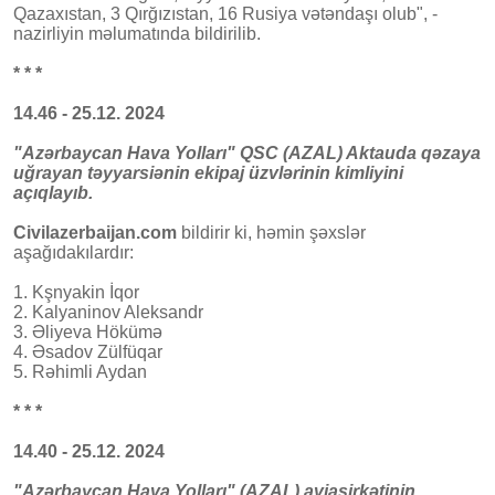
Qazaxıstan, 3 Qırğızıstan, 16 Rusiya vətəndaşı olub", -
nazirliyin məlumatında bildirilib.
* * *
14.46 - 25.12. 2024
"Azərbaycan Hava Yolları" QSC (AZAL) Aktauda qəzaya
uğrayan təyyarsiənin ekipaj üzvlərinin kimliyini
açıqlayıb.
Civilazerbaijan.com
bildirir ki, həmin şəxslər
aşağıdakılardır:
1. Kşnyakin İqor
2. Kalyaninov Aleksandr
3. Əliyeva Hökümə
4. Əsadov Zülfüqar
5. Rəhimli Aydan
* * *
14.40 - 25.12. 2024
"Azərbaycan Hava Yolları" (AZAL) aviaşirkətinin