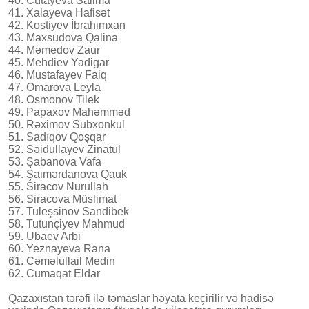
40. Cütayeva Salima
41. Xalayeva Hafisət
42. Kostiyev İbrahimxan
43. Maxsudova Qalina
44. Məmedov Zaur
45. Mehdiev Yadigar
46. Mustafayev Faiq
47. Omarova Leyla
48. Osmonov Tilek
49. Papaxov Mahəmməd
50. Rəximov Subxonkul
51. Sadıqov Qoşqar
52. Səidullayev Zinatul
53. Şabanova Vafa
54. Şaimərdanova Qauk
55. Siracov Nurullah
56. Siracova Müslimat
57. Tuleşsinov Sandibek
58. Tutunçiyev Mahmud
59. Ubaev Arbi
60. Yeznayeva Rana
61. Cəməlullail Medin
62. Cumaqat Eldar
Qazaxıstan tərəfi ilə təmaslar həyata keçirilir və hadisə