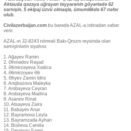
Aktauda qəzaya uğrayan təyyarənin göyərtədə 62
sərnişin, 5 ekipaj üzvü olmaqla, ümumilikdə 67 nəfər
olub.
Civilazerbaijan.com
bu barədə AZAL-a istinadən xəbər
verir.
AZAL-ın J2-8243 nömrəli Bakı-Qroznı reysində olan
sərnişinlərin siyahısı:
1. Ağayev Ramin
2. Əhmədov Rəşad
3. Əlimirzəyeva Xədicə
4. Əlimirzoyev Əli
5. Əliyev Zamin İdris
6. Anqbazova Maleyka
7. Arsbayeva Ceyran
8. Arsbayeva Madina
9. Asanov Rinat
10. Atsayeva Zaira
11. Babayev Anar
12. Bayramova Leyla
13. Bayramzadə Ayhan
14. Bislieva Cəmilə
15. Devrişov Samir