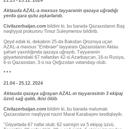
21.15 - 25.12. 2024
Aktauda AZAL-a məxsus təyyarənin qəzaya uğradığı
yerdə qara qutu aşkarlanıb.
Civilazerbaijan.com
bildirir ki, bu barədə Qazaxıstanın Baş
nəqliyyat prokuroru Timur Suleymenov bildirib.
Qeyd edək ki, dekabrın 25-də Bakıdan Qroznıya uçan
AZAL-a məxsus "Embraer” təyyarəsi Qazaxıstanın Aktau
şəhəri yaxınlığında qəzaya uğrayıb. Təyyarənin
göyərtəsindəki 67 nəfərdən 42-si Azərbaycan, 16-sı Rusiya,
6-sı Qazaxıstan, 3-ü isə Qırğızıstan vətəndaşı olub.
* * *
21.04 - 25.12. 2024
Aktauda qəzaya uğrayan AZAL-ın təyyarəsinin 3 ekipaj
üzvü sağ qalıb, ikisi ölüb.
Civilazerbaijan.com
bildirir ki, bu barədə məlumatı
Qazaxıstanın nəqliyyat naziri Marat Karabayev təsdiqləyib.
"Göyərtədə 67 nəfər olub: 62 sərnişin və 5 ekipaj üzvü.