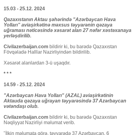
15.03 - 25.12. 2024
Qazaxıstanın Aktau şəhərində "Azərbaycan Hava
Yolları” aviaşirkətinə məxsus təyyarənin qəzaya
uğraması nəticəsində xəsarət alan 27 nəfər xəstəxanaya
yerləşdirilib.
Civilazerbaijan.com
bildirir ki, bu barədə Qazaxıstan
Fövqəladə Halllar Nazirliyindən bildirilib.
Xəsarət alanlardan 3-ü uşaqdır.
* * *
14.59 - 25.12. 2024
"Azərbaycan Hava Yolları" (AZAL) aviaşirkətinin
Aktauda qəzaya uğrayan təyyarəsində 37 Azərbaycan
vətəndaşı olub.
Civilazerbaijan.com
bildirir ki, bu barədə Qazaxıstan
Nəqliyyat Nazirliyi məlumat verib.
"İlkin məlumata görə, təyyarədə 37 Azərbaycan, 6