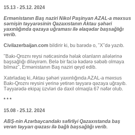
15.13 - 25.12. 2024
Ermənistanın Baş naziri Nikol Paşinyan AZAL-a məxsus
sərnişin təyyarəsinin Qazaxıstanın Aktau şəhəri
yaxınlığında qəzaya uğraması ilə əlaqədar başsağlığı
verib.
Civilazerbaijan.com
bildirir ki, bu barədə o, "X"də yazıb.
"Bakı-Qroznı reysi nəticəsində həlak olanların ailələrinə
başsağlığı diləyirəm. Belə bir faciə kədərə səbəb olmaya
bilməz", Ermənistanın Baş naziri qeyd edib.
Xatırladaq ki, Aktau şəhəri yaxınlığında AZAL-a məxsus
Bakı-Qroznı reysini yerinə yetirən təyyarə qəzaya uğrayıb.
Təyyarədə ekipaj üzvləri də daxil olmaqla 67 nəfər olub.
* * *
15.08 - 25.12. 2024
ABŞ-nin Azərbaycandakı səfirliyi Qazaxıstanda baş
verən təyyarı qıəzası ilə bağlı başsağlığı verib.