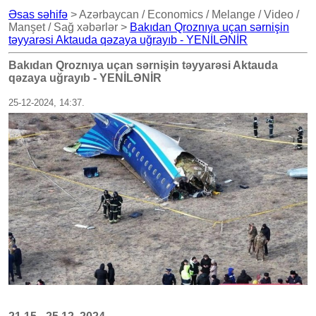
Əsas səhifə
> Azərbaycan / Economics / Melange / Video /
Manşet / Sağ xəbərlər >
Bakıdan Qroznıya uçan sərnişin
təyyarəsi Aktauda qəzaya uğrayıb - YENİLƏNİR
Bakıdan Qroznıya uçan sərnişin təyyarəsi Aktauda
qəzaya uğrayıb - YENİLƏNİR
25-12-2024, 14:37.