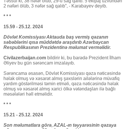
Təssüf ki, 38 nəfər ölüb, 29-u sağ qalıb. 5 ekipaj üzvündən
2 nəfəri ölüb, 3 nəfər sağ qalıb”, - Karabayev deyib.
* * *
15.59 - 25.12. 2024
Dövlət Komissiyası Aktauda baş vermiş qəzanın
səbəblərini qısa müddətdə araşdırıb Azərbaycan
Respublikasının Prezidentinə məlumat verməlidir.
Civilazerbaijan.com
bildirir ki, bu barədə Prezident İlham
Əliyev bu gün sərəncam imzalayıb.
Sərəncama əsasən, Dövlət Komissiyası qəza nəticəsində
həlak olmuş və xəsarət almış şəxslərin ailələrinə müvafiq
yardım göstərilməsi təmin etməli, qəza nəticəsində həlak
olmuş və xəsarət almış xarici ölkə vətəndaşları ilə bağlı
məsələləri həll etməlidir.
* * *
15.21 - 25.12. 2024
Son məlumatlara görə, AZAL-ın təyyarəsinin qəzaya