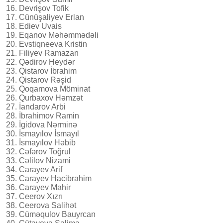
16. Devrişov Tofik
17. Cünüşaliyev Erlan
18. Ediev Uvais
19. Eqanov Məhəmmədəli
20. Evstiqneeva Kristin
21. Filiyev Ramazan
22. Qədirov Heydər
23. Qistarov İbrahim
24. Qistarov Rəşid
25. Qoqamova Möminat
26. Qurbaxov Həmzət
27. İandarov Arbi
28. İbrahimov Ramin
29. İgidova Nərminə
30. İsmayılov İsmayıl
31. İsmayılov Həbib
32. Cəfərov Toğrul
33. Cəlilov Nizami
34. Carayev Arif
35. Carayev Hacibrahim
36. Carayev Mahir
37. Ceerov Xızrı
38. Ceerova Salihət
39. Cüməqulov Bauyrcan