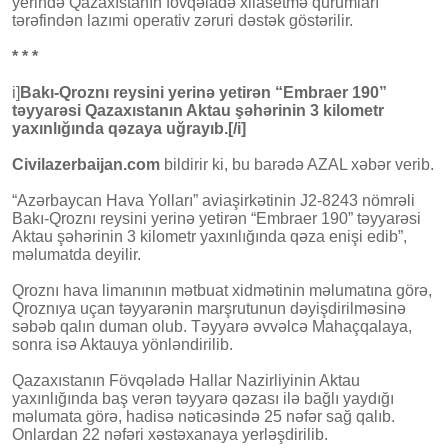
yerində Qazaxıstanın fövqəladə xilasetmə qurumları
tərəfindən lazımi operativ zəruri dəstək göstərilir.
* * *
i]
Bakı-Qroznı reysini yerinə yetirən “Embraer 190”
təyyarəsi Qazaxıstanın Aktau şəhərinin 3 kilometr
yaxınlığında qəzaya uğrayıb.[/i]
Civilazerbaijan.com
bildirir ki, bu barədə AZAL xəbər verib.
“Azərbaycan Hava Yolları” aviaşirkətinin J2-8243 nömrəli
Bakı-Qroznı reysini yerinə yetirən “Embraer 190” təyyarəsi
Aktau şəhərinin 3 kilometr yaxınlığında qəza enişi edib”,
məlumatda deyilir.
Qroznı hava limanının mətbuat xidmətinin məlumatına görə,
Qroznıya uçan təyyarənin marşrutunun dəyişdirilməsinə
səbəb qalın duman olub. Təyyarə əvvəlcə Mahaçqalaya,
sonra isə Aktauya yönləndirilib.
Qazaxıstanın Fövqəladə Hallar Nazirliyinin Aktau
yaxınlığında baş verən təyyarə qəzası ilə bağlı yaydığı
məlumata görə, hadisə nəticəsində 25 nəfər sağ qalıb.
Onlardan 22 nəfəri xəstəxanaya yerləşdirilib.