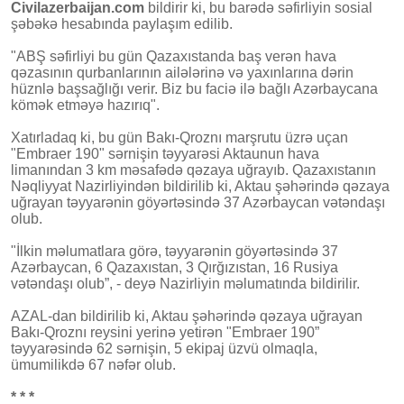
Civilazerbaijan.com
bildirir ki, bu barədə səfirliyin sosial
şəbəkə hesabında paylaşım edilib.
"ABŞ səfirliyi bu gün Qazaxıstanda baş verən hava
qəzasının qurbanlarının ailələrinə və yaxınlarına dərin
hüznlə başsağlığı verir. Biz bu faciə ilə bağlı Azərbaycana
kömək etməyə hazırıq".
Xatırladaq ki, bu gün Bakı-Qroznı marşrutu üzrə uçan
"Embraer 190" sərnişin təyyarəsi Aktaunun hava
limanından 3 km məsafədə qəzaya uğrayıb. Qazaxıstanın
Nəqliyyat Nazirliyindən bildirilib ki, Aktau şəhərində qəzaya
uğrayan təyyarənin göyərtəsində 37 Azərbaycan vətəndaşı
olub.
"İlkin məlumatlara görə, təyyarənin göyərtəsində 37
Azərbaycan, 6 Qazaxıstan, 3 Qırğızıstan, 16 Rusiya
vətəndaşı olub”, - deyə Nazirliyin məlumatında bildirilir.
AZAL-dan bildirilib ki, Aktau şəhərində qəzaya uğrayan
Bakı-Qroznı reysini yerinə yetirən "Embraer 190”
təyyarəsində 62 sərnişin, 5 ekipaj üzvü olmaqla,
ümumilikdə 67 nəfər olub.
* * *