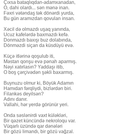
Çıxsa bataqlıqdan-adamxanadan,
O, dahi olardı... sən mənə inan.
Fəxri vətəndaş tək dönərdi yurda,
Bu gün aramızdan qovulan insan.
Xəcil də olmazdı uşaq yanında,
Ucuz kafelərdə baxmazdı kefə.
Donmazdı baxışı buz dolabında,
Dönməzdi siçan da küsdüyü evə.
​Küçə itlərinə qoşulub iti,
Məstan qonşu evə pənah aparmış.
Nəyi xatırlasın? Yaddaşı itib,
O boş çərçivədən şəkli baxarmış.
​Buynuzu olmur ki, Böyük Adamın
Hamıdan fərqliydi, bizlərdən biri.
Filankəs deyilsən?
Adını danır.
Vallahi, hər yerdə görünür yeri.
​Onda səslənirdi vaxt küləkləri,
Bir qəzet küncündə nekroloqu var.
Vüqarlı üzündə qar dənələri
Bir gözü limandı, bir gözü vağzal.