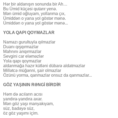
Hər bir aldanışın sonunda bir Ah…
Bu Ümid küçəsi qutarır yenə.
Mən ümid oğluyam, yollarıma çıx,
Ümiddən o yana yol göstər mənə.
Ümiddən o yana yol göstər mənə...
YOLA QAPI QOYMAZLAR
Namazı gurultuyla qılmazlar
Duanı qışqırmazlar
Mahnını anqırmazlar
Sevgini car eləməzlər
Yola qapı qoymazlar
aldanmağa hazır kütləni dübarə aldatmazlar
Millətcə müğənni, şair olmazlar
Özünü yorma, qanmazlar onsuz da qanmazlar...
GÖZ YAŞININ RƏNGİ BİRDİR
Həm də acıların acısı
yandıra-yandıra axar.
Mən göz yaşı manyakıyam,
süz, badəyə süz,
öz göz yaşımı içim.