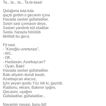
Ta... ta... ta... Ta-ta-taaa!
Qulağıma tuta-tuta
qaçıb girdim o gecənin içinə
Havada səsləri güllələdilər,
Səsin səsi çıxmasın deyə,
Səsləri yandırıb kül elədilər.
Səslə, harayla hörülüb
tikilibdi bu gecə.
Fit səsi.
- "Koroğlu uverturası",
- Ah!..
- Of!..
- Hardasan, Azərbaycan?
- Oyan, Bakı!
Havada səsləri güllələdilər.
Bakı əliyalın durub baxdı,
Azərbaycan əlacsız,
İçini yeyən qurdu Yüz ildi ki, gəzirdi.
Radionu, ekranı, Bakının işığını,
Qocasını, uşağını
Güllələdilər, güllələdilər...
Nəvəmin nəvəsi, bunu bil!