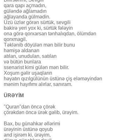
qara qapı açmadın,
güləndə ağlamadın
ağlayanda gülmədin.
Üzü üzlər görən sürtük, sevgili
bakirə yeri yox ki, sürtük fələyin
ona görə qorxarsan tənhalıqdan, ölümdən
qorxmagil.
Təklənib döyülən mən bilir bunu
həmişə aldanan
atılan, unudulan, satılan
və bütün bunlara
ssenarist kimi gülən mən bilir.
Xoşum gəlir uşaqların
həyatın qızılgülünün üstünə çiş eləməyindən
mənim hayıfımı alırlar, sanıram.
ÜRƏYİM
"Quran"dan öncə çörək
çörəkdən öncə ürək gəlib, ürəyim.
Bax, bu günahkar əllərimi
ürəyinin üstünə qoyub
and işirəm ki, ürəyim,