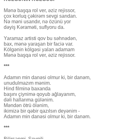
Mənə başqa rol ver, əziz rejissor,
çox korluq çəkirəm sevgi sarıdan.
Nə məni usandır, nə özünü yor
dəyiş Kəraməti, suflyoru da.
Yaramaz artisti qov bu səhnədən,
bax, mənə yaraşan bir faciə var.
Kölgənin kölgəsi yalan adamam
Mənə başqa rol ver, əziz rejissor.
***
Adamın min danəsi olmur ki, bir danəm,
unudulmazım mənim.
Hind filminə baxanda
başını çiynimə qoyub ağlayanım,
dəli hallarıma gülənim.
Məndən ötrü ölənim,
ikimizə bir qəbir qazılsın deyənim -
Adamın min danəsi olmur ki, bir danəm.
***
Bilirsənmi, Sevgili