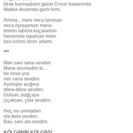
titrək barmaqların gəzər O-nun bədənində
Məkkə divarında gəzir kimi.
Amma... məni necə tanırsan
necə öyrəşərsən mənə
ömrün labirint küçələrinin
harasında taparsan məni -
özü-özünü itirən adamı.
***
Mən səni sənə sevdim
Mənə sevmədim ki...
bir ömür yox
min sənə sevdim.
Ayrılıqlar acığına
dönə-dönə sevdim.
Gülsən, bağçaya
çiçəksən, çölə sevdim.
Heç nə ummadım
elə-belə sevdim.
Bax, səni əla sevdim.
KÖLGƏNİN KÖLGƏSİ