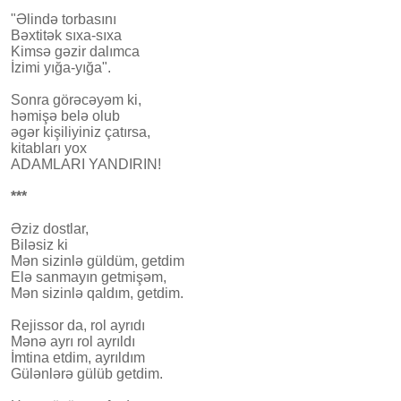
"Əlində torbasını
Bəxtitək sıxa-sıxa
Kimsə gəzir dalımca
İzimi yığa-yığa".
Sonra görəcəyəm ki,
həmişə belə olub
əgər kişiliyiniz çatırsa,
kitabları yox
ADAMLARI YANDIRIN!
***
Əziz dostlar,
Biləsiz ki
Mən sizinlə güldüm, getdim
Elə sanmayın getmişəm,
Mən sizinlə qaldım, getdim.
Rejissor da, rol ayrıdı
Mənə ayrı rol ayrıldı
İmtina etdim, ayrıldım
Gülənlərə gülüb getdim.