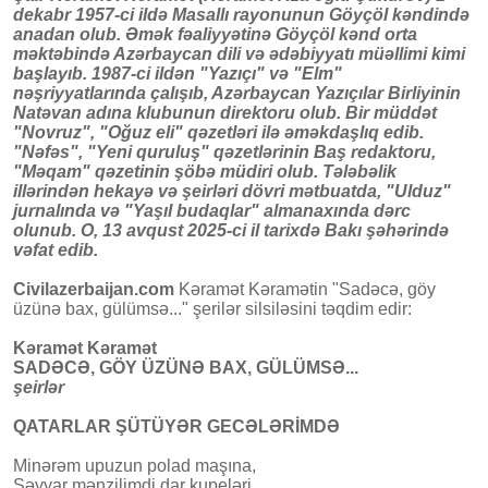
dekabr 1957-ci ildə Masallı rayonunun Göyçöl kəndində
anadan olub. Əmək fəaliyyətinə Göyçöl kənd orta
məktəbində Azərbaycan dili və ədəbiyyatı müəllimi kimi
başlayıb. 1987-ci ildən "Yazıçı" və "Elm"
nəşriyyatlarında çalışıb, Azərbaycan Yazıçılar Birliyinin
Natəvan adına klubunun direktoru olub. Bir müddət
"Novruz", "Oğuz eli" qəzetləri ilə əməkdaşlıq edib.
"Nəfəs", "Yeni quruluş" qəzetlərinin Baş redaktoru,
"Məqam" qəzetinin şöbə müdiri olub. Tələbəlik
illərindən hekayə və şeirləri dövri mətbuatda, "Ulduz"
jurnalında və "Yaşıl budaqlar" almanaxında dərc
olunub. O, 13 avqust 2025-ci il tarixdə Bakı şəhərində
vəfat edib.
Civilazerbaijan.com
Kəramət Kəramətin "Sadəcə, göy
üzünə bax, gülümsə..." şerilər silsiləsini təqdim edir:
Kəramət Kəramət
SADƏCƏ, GÖY ÜZÜNƏ BAX, GÜLÜMSƏ...
şeirlər
QATARLAR ŞÜTÜYƏR GECƏLƏRİMDƏ
Minərəm upuzun polad maşına,
Səyyar mənzilimdi dar kupeləri.