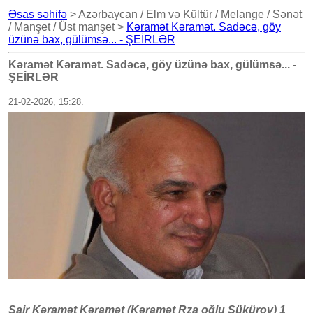
Əsas səhifə
> Azərbaycan / Elm və Kültür / Melange / Sənət
/ Manşet / Üst manşet >
Kəramət Kəramət. Sadəcə, göy
üzünə bax, gülümsə... - ŞEİRLƏR
Kəramət Kəramət. Sadəcə, göy üzünə bax, gülümsə... -
ŞEİRLƏR
21-02-2026, 15:28.
Şair Kəramət Kəramət (Kəramət Rza oğlu Şükürov) 1