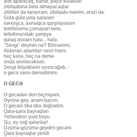
alıb aparacaq, bahar, payız küləkləri
zibilqabına belə atmayacaqlar
zibilləri də tanıyıram, zibilqabı mənim, ərazi də.
Gülə-gülə yola salaram
sərxoşca, axmaqca qarşılayaram
telefonuma çıxmasan belə,
tellefonundakı şərqiyə
qulaq asıram hələ... hələ.
"Sevgi" deyilən nə? Bilirsənmi,
Aldanan adamları sevir hamı.
heç kəsə, heç nə demə
onda seviləcəksən.
Sevgi böyüklərin oyuncağıdı, -
o gecə sənə demədimmi.
O GECƏ
O gecədən don biçmişəm,
Əyninə gey, anam-bacım.
O gecəni tikə-tikə doğradım.
Qara-qara bayraqları
Yelləndirin yurd boyu.
Siz, ey sağ qalanlar!
Üzümə-gözümə geydim gecəni.
Qara bayraqlar yeridi