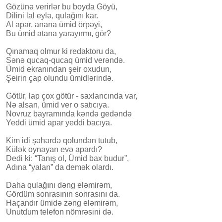
Gözü­nə verirlər bu boyda Göyü,
Dilini lal eylə, qulağını kar.
Al apar, anana ümid örpəyi,
Bu ümid atan­a yarayırmı, gör?
Qınamaq olmur ki redaktoru da,
Sənə qucaq-qucaq ümid verəndə.
Ümid ekranından şeir oxudun,
Şeirin çap olundu ümidlərində.
Götür, lap çox götür - saxlan­cında var,
Nə alsan, ümid ver o satıcıya.
Novruz bayramında kəndə gedəndə
Yeddi ümid apar yeddi bacıya.
Kim idi şəhərdə qolundan tutub,
Külək oynayan evə apardı?
Dedi ki: “Tanış ol, Ümid bax budur”,
Adına “yalan” da demək olardı.
Daha qulağını dəng eləmirəm,
Gördüm sonrasının sonrasını da.
Haçandır ümidə zəng eləmirəm,
Unutdum telefon nömrəsini də.