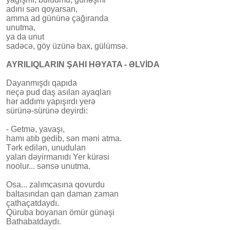
adını sən qoyarsan,
amma ad gününə çağıranda
unutma,
ya da unut
sadəcə, göy üzünə bax, gülümsə.
AYRILIQLARIN ŞAHI HƏYATA - ƏLVİDA
Dayanmışdı qapıda
neçə pud daş asılan ayaqları
hər addımı yapışırdı yerə
sürünə-sürünə deyirdi:
- Getmə, yavaşı,
hamı atıb gedib, sən məni atma.
Tərk edilən, unudulan
yalan dəyirmanıdı Yer kürəsi
noolur... sənsə unutma.
Osa... zalımcasına qovurdu
baltasından qan daman zaman
çathaçatdaydı.
Qüruba boyanan ömür günəşi
Bathabatdaydı.