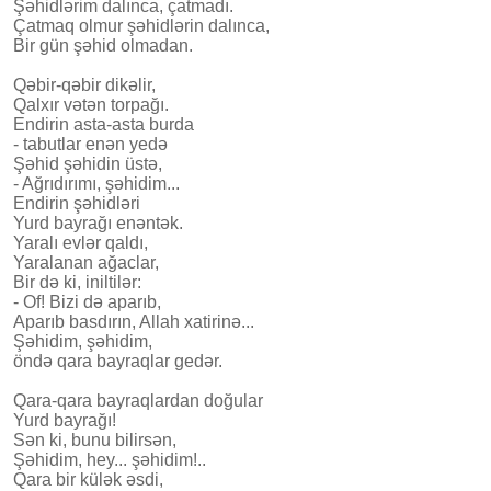
Şəhidlərim dalınca, çatmadı.
Çatmaq olmur şəhidlərin dalınca,
Bir gün şəhid olmadan.
Qəbir-qəbir dikəlir,
Qalxır vətən torpağı.
Endirin asta-asta burda
- tabutlar enən yedə
Şəhid şəhidin üstə,
- Ağrıdırımı, şəhidim...
Endirin şəhidləri
Yurd bayrağı enəntək.
Yaralı evlər qaldı,
Yaralanan ağaclar,
Bir də ki, iniltilər:
- Of! Bizi də aparıb,
Aparıb basdırın, Allah xatirinə...
Şəhidim, şəhidim,
öndə qara bayraqlar gedər.
Qara-qara bayraqlardan doğular
Yurd bayrağı!
Sən ki, bunu bilirsən,
Şəhidim, hey... şəhidim!..
Qara bir külək əsdi,