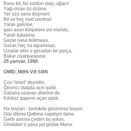
Bunu bil, bu yurdun daşı, ağacı!
Yağı olsan öz-özünə,
Yer üzü sənə düşmən!
Bil və heç vaxt unutma!
Yaralı gəlinlər,
qanı axan körpələrə yol olanda,
Yaralı balasına
Gəzər nəsə bükməyə,
Gəzər, heç nə tapammaz,
Uzadar əlini o gecədən bir parça,
Bükər ciyərparasına.
25 yanvar, 1990.
ÜMİD, MƏN VƏ SƏN
Çox “ümid” deyirdin,
Qırxıncı otaqda açılı qaldı.
Sabaha uzanan əllərinə də
Kilidsiz qapının açarı qaldı.
Hə boylan - tünlükdə görünməz boyun.
Göz dikmə Qəlbinə səpdiyin dənə.
Gəlib axırına çıxdım bu yolun,
Ümiddən o yana yol göstər Mənə.