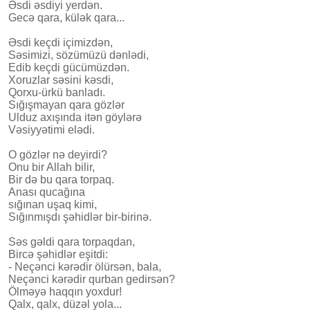
Əsdi əsdiyi yerdən.
Gecə qara, külək qara...
Əsdi keçdi içimizdən,
Səsimizi, sözümüzü dənlədi,
Edib keçdi gücümüzdən.
Xoruzlar səsini kəsdi,
Qorxu-ürkü banladı.
Sığışmayan qara gözlər
Ulduz axışında itən göylərə
Vəsiyyətimi elədi.
O gözlər nə deyirdi?
Onu bir Allah bilir,
Bir də bu qara torpaq.
Anası qucağına
sığınan uşaq kimi,
Sığınmışdı şəhidlər bir-birinə.
Səs gəldi qara torpaqdan,
Bircə şəhidlər eşitdi:
- Neçənci kərədir ölürsən, bala,
Neçənci kərədir qurban gedirsən?
Ölməyə haqqın yoxdur!
Qalx, qalx, düzəl yola...