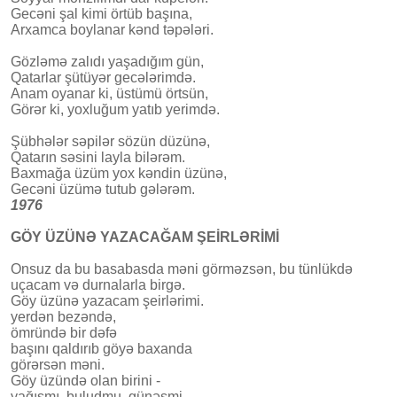
Gecəni şal kimi örtüb başına,
Arxamca boylanar kənd təpələri.
Gözləmə zalıdı yaşadığım gün,
Qatarlar şütüyər gecələrimdə.
Anam oyanar ki, üstümü örtsün,
Görər ki, yoxluğum yatıb yerimdə.
Şübhələr səpilər sözün düzünə,
Qatarın səsini layla bilərəm.
Baxmağa üzüm yox kəndin üzünə,
Gecəni üzümə tutub gələrəm.
1976
GÖY ÜZÜNƏ YAZACAĞAM ŞEİRLƏRİMİ
Onsuz da bu basabasda məni görməzsən, bu tünlükdə
uçacam və durnalarla birgə.
Göy üzünə yazacam şeirlərimi.
yerdən bezəndə,
ömründə bir dəfə
başını qaldırıb göyə baxanda
görərsən məni.
Göy üzündə olan birini -
yağışmı, buludmu, günəşmi