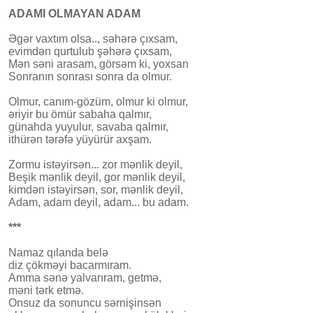
ADAMI OLMAYAN ADAM
Əgər vaxtım olsa.., səhərə çıxsam,
evimdən qurtulub şəhərə çıxsam,
Mən səni arasam, görsəm ki, yoxsan
Sonranın sonrası sonra da olmur.
Olmur, canım-gözüm, olmur ki olmur,
əriyir bu ömür sabaha qalmır,
günahda yuyulur, savaba qalmır,
ithürən tərəfə yüyürür axşam.
Zormu istəyirsən... zor mənlik deyil,
Beşik mənlik deyil, gor mənlik deyil,
kimdən istəyirsən, sor, mənlik deyil,
Adam, adam deyil, adam... bu adam.
***
Namaz qılanda belə
diz çökməyi bacarmıram.
Amma sənə yalvarıram, getmə,
məni tərk etmə.
Onsuz da sonuncu sərnişinsən