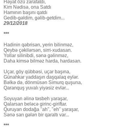
Həyat özü zarafatdı,
Kim Nədisə, ona Satdı
Hamının başını qatdı
Gedib-gəldim, gəlib-getdim...
29/12/2018
***
Hadinin qəbrisən, yerin bilinməz,
Qeybə çəkilərsən, sirri-xudasan.
Yollar silinibdi, sənə gəlinməz,
Daha kimsə bilməz harda, hardasan.
Uçar, göy qübbəsi, uçar başına,
Günahkar yaddaşın daşqalaq eylər.
Bəlkə də, dönmüsən Simurq quşuna,
Qaranquş yuvalı yiyəsiz evlər...
Soyuyan əlinə təsbeh yaraşar,
Qalarsan beləcə girinc-giriftar.
Quruyan dodağa "ah", "eh" yaraşar,
Sənə sarı gələn bir qaraltı var...
***