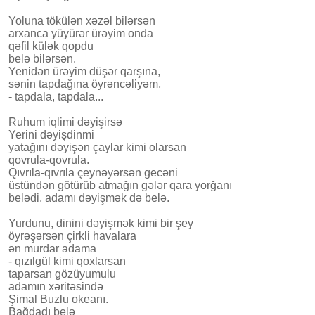
Yoluna tökülən xəzəl bilərsən
arxanca yüyürər ürəyim onda
qəfil külək qopdu
belə bilərsən.
Yenidən ürəyim düşər qarşına,
sənin tapdağına öyrəncəliyəm,
- tapdala, tapdala...
Ruhum iqlimi dəyişirsə
Yerini dəyişdinmi
yatağını dəyişən çaylar kimi olarsan
qovrula-qovrula.
Qıvrıla-qıvrıla çeynəyərsən gecəni
üstündən götürüb atmağın gələr qara yorğanı
belədi, adamı dəyişmək də belə.
Yurdunu, dinini dəyişmək kimi bir şey
öyrəşərsən çirkli havalara
ən murdar adama
- qızılgül kimi qoxlarsan
taparsan gözüyumulu
adamın xəritəsində
Şimal Buzlu okeanı.
Bağdadı belə