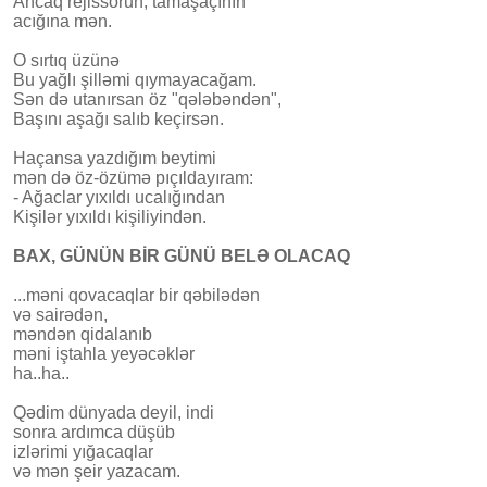
Ancaq rejissorun, tamaşaçının
acığına mən.
O sırtıq üzünə
Bu yağlı şilləmi qıymayacağam.
​Sən də utanırsan öz "qələbəndən",
Başını aşağı salıb keçirsən.
Haçansa yazdığım beytimi
mən də öz-özümə pıçıldayıram:
- Ağaclar yıxıldı ucalığından
Kişilər yıxıldı kişiliyindən.
BAX, GÜNÜN BİR GÜNÜ BELƏ OLACAQ
...məni qovacaqlar bir qəbilədən
və sairədən,
məndən qidalanıb
məni iştahla yeyəcəklər
ha..ha..
Qədim dünyada deyil, indi
sonra ardımca düşüb
izlərimi yığacaqlar
və mən şeir yazacam.