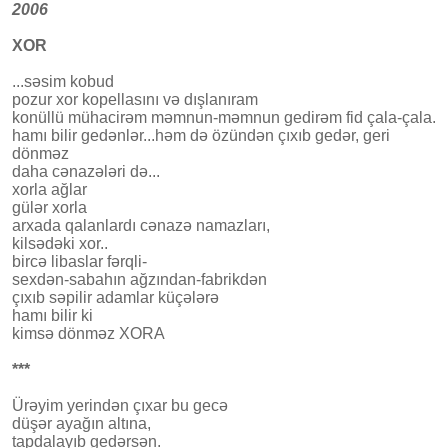
​2006
XOR
...səsim kobud
pozur xor kopellasını və dışlanıram
konüllü mühacirəm məmnun-məmnun gedirəm fid çala-çala.
hamı bilir gedənlər...həm də özündən çıxıb gedər, geri
dönməz
daha cənazələri də...
xorla ağlar
gülər xorla
arxada qalanlardı cənazə namazları,
kilsədəki xor..
bircə libaslar fərqli-
sexdən-sabahın ağzından-fabrikdən
çıxıb səpilir adamlar küçələrə
hamı bilir ki
kimsə dönməz XORA
***
Ürəyim yerindən çıxar bu gecə
düşər ayağın altına,
tapdalayıb gedərsən.