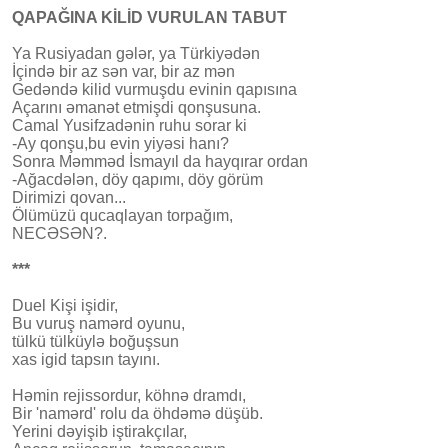
QAPAĞINA KİLİD VURULAN TABUT
Ya Rusiyadan gələr, ya Türkiyədən
İçində bir az sən var, bir az mən
Gedəndə kilid vurmuşdu evinin qapısına
Açarını əmanət etmişdi qonşusuna.
Camal Yusifzadənin ruhu sorar ki
-Ay qonşu,bu evin yiyəsi hanı?
Sonra Məmməd İsmayıl da hayqırar ordan
-Ağacdələn, döy qapımı, döy görüm
Dirimizi qovan...
Ölümüzü qucaqlayan torpağım,
NECƏSƏN?.
***
Duel Kişi işidir,
Bu vuruş namərd oyunu,
tülkü tülküylə boğuşsun
xas igid tapsın tayını.
​Həmin rejissordur, köhnə dramdı,
Bir 'namərd' rolu da öhdəmə düşüb.
Yerini dəyişib iştirakçılar,