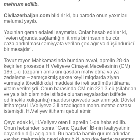
məhrum edilib.
Civilazerbaijan.com
bildirir ki, bu barədə onun yaxınları
məlumat yayıb.
Yaxınları qərarı ədalətli saymırlar. Onlar hesab edirlər ki,
"vətən uğrunda sağlamlığını itirmiş bir insanın bu cür
cəzalandırılması cəmiyyətə verilən çox ağır və düşündürücü
bir mesajdır".
Tovuz rayon Məhkəməsində bundan əvvəl, aprelin 28-də
keçirilən prosesdə H.Vəliyevə Cinayət Məcəlləsinin (CM)
186.1-ci (özgənin əmlakını qəsdən məhv etmə və ya
zədələmə – zərərçəkmiş şəxsə xeyli miqdarda ziyan
vurmaqla törədildikdə) maddəsi ilə irəli sürülmüş ittihama
xitam verilmişdi. Onun barəsində CM-nin 221.3-cü (silahdan
və ya silah qismində istifadə olunan əşyalardan istifadə
edilməklə xuliqanlıq) maddəsi qüvvədə saxlanmışdı. Dövlət
ittihamçısı H.Vəliyevə 3 il azadlıqdan məhrumetmə cəzası
istəmişdi. H.Vəliyev ittihamı qəbul etmir.
Qeyd edək ki, H.Vəliyev ötən il aprelin 1-də həbs edilib.
Onun həbsindən sonra "Gənc Qazilər" İB-nin fəaliyyətinin
dayandırıldığı açıqlanıb. Bu barədə həmin qurum adından
yayılan məlumatda qeyd olunub ki, son dövrlərdə yaranmış