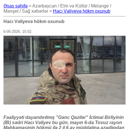
Əsas səhifə
> Azərbaycan / Elm və Kültür / Melange /
Manşet / Sağ xəbərlər >
Hacı Vəliyevə hökm oxunub
Hacı Vəliyevə hökm oxunub
6-05-2026, 15:02.
Fəaliyyəti dayandırılmış "Gənc Qazilər" İctimai Birliyinin
(İB) sədri Hacı Vəliyev bu gün, mayın 6-da Tovuz rayon
Məhkəməsinin hökmü ilə 2 il 6 ay müddətinə azadlıqdan