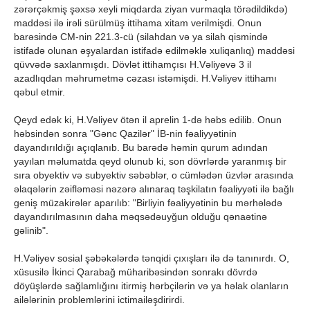
zərərçəkmiş şəxsə xeyli miqdarda ziyan vurmaqla törədildikdə)
maddəsi ilə irəli sürülmüş ittihama xitam verilmişdi. Onun
barəsində CM-nin 221.3-cü (silahdan və ya silah qismində
istifadə olunan əşyalardan istifadə edilməklə xuliqanlıq) maddəsi
qüvvədə saxlanmışdı. Dövlət ittihamçısı H.Vəliyevə 3 il
azadlıqdan məhrumetmə cəzası istəmişdi. H.Vəliyev ittihamı
qəbul etmir.
Qeyd edək ki, H.Vəliyev ötən il aprelin 1-də həbs edilib. Onun
həbsindən sonra "Gənc Qazilər" İB-nin fəaliyyətinin
dayandırıldığı açıqlanıb. Bu barədə həmin qurum adından
yayılan məlumatda qeyd olunub ki, son dövrlərdə yaranmış bir
sıra obyektiv və subyektiv səbəblər, o cümlədən üzvlər arasında
əlaqələrin zəifləməsi nəzərə alınaraq təşkilatın fəaliyyəti ilə bağlı
geniş müzakirələr aparılıb: "Birliyin fəaliyyətinin bu mərhələdə
dayandırılmasının daha məqsədəuyğun olduğu qənaətinə
gəlinib".
H.Vəliyev sosial şəbəkələrdə tənqidi çıxışları ilə də tanınırdı. O,
xüsusilə İkinci Qarabağ müharibəsindən sonrakı dövrdə
döyüşlərdə sağlamlığını itirmiş hərbçilərin və ya həlak olanların
ailələrinin problemlərini ictimailəşdirirdi.