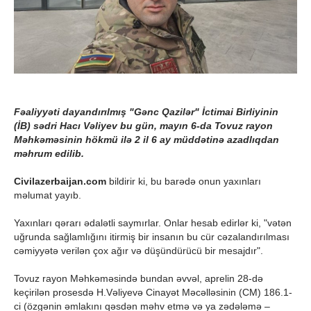
Fəaliyyəti dayandırılmış "Gənc Qazilər" İctimai Birliyinin
(İB) sədri Hacı Vəliyev bu gün, mayın 6-da Tovuz rayon
Məhkəməsinin hökmü ilə 2 il 6 ay müddətinə azadlıqdan
məhrum edilib.
Civilazerbaijan.com
bildirir ki, bu barədə onun yaxınları
məlumat yayıb.
Yaxınları qərarı ədalətli saymırlar. Onlar hesab edirlər ki, "vətən
uğrunda sağlamlığını itirmiş bir insanın bu cür cəzalandırılması
cəmiyyətə verilən çox ağır və düşündürücü bir mesajdır".
Tovuz rayon Məhkəməsində bundan əvvəl, aprelin 28-də
keçirilən prosesdə H.Vəliyevə Cinayət Məcəlləsinin (CM) 186.1-
ci (özgənin əmlakını qəsdən məhv etmə və ya zədələmə –