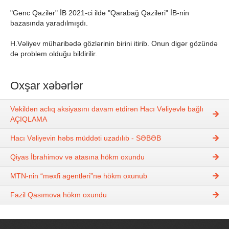
"Gənc Qazilər" İB 2021-ci ildə "Qarabağ Qaziləri" İB-nin
bazasında yaradılmışdı.
H.Vəliyev müharibədə gözlərinin birini itirib. Onun digər gözündə
də problem olduğu bildirilir.
Oxşar xəbərlər
Vəkildən aclıq aksiyasını davam etdirən Hacı Vəliyevlə bağlı
AÇIQLAMA
Hacı Vəliyevin həbs müddəti uzadılıb - SƏBƏB
Qiyas İbrahimov və atasına hökm oxundu
MTN-nin “məxfi agentləri”nə hökm oxunub
Fazil Qasımova hökm oxundu