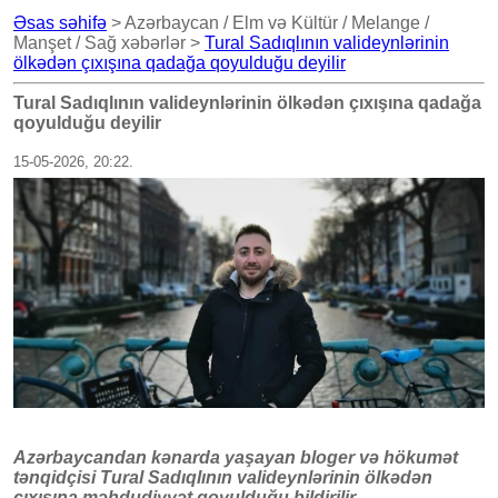
Əsas səhifə
> Azərbaycan / Elm və Kültür / Melange /
Manşet / Sağ xəbərlər >
Tural Sadıqlının valideynlərinin
ölkədən çıxışına qadağa qoyulduğu deyilir
Tural Sadıqlının valideynlərinin ölkədən çıxışına qadağa
qoyulduğu deyilir
15-05-2026, 20:22.
Azərbaycandan kənarda yaşayan bloger və hökumət
tənqidçisi Tural Sadıqlının valideynlərinin ölkədən
çıxışına məhdudiyyət qoyulduğu bildirilir.