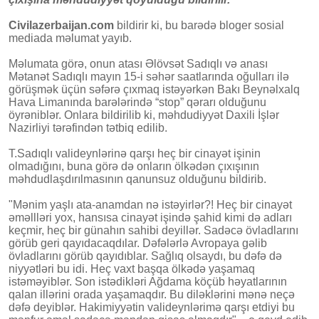
Civilazerbaijan.com
bildirir ki, bu barədə bloger sosial
mediada məlumat yayıb.
Məlumata görə, onun atası Əlövsət Sadıqlı və anası
Mətanət Sadıqlı mayın 15-i səhər saatlarında oğulları ilə
görüşmək üçün səfərə çıxmaq istəyərkən Bakı Beynəlxalq
Hava Limanında barələrində “stop” qərarı olduğunu
öyrəniblər. Onlara bildirilib ki, məhdudiyyət Daxili İşlər
Nazirliyi tərəfindən tətbiq edilib.
T.Sadıqlı valideynlərinə qarşı heç bir cinayət işinin
olmadığını, buna görə də onların ölkədən çıxışının
məhdudlaşdırılmasının qanunsuz olduğunu bildirib.
"Mənim yaşlı ata-anamdan nə istəyirlər?! Heç bir cinayət
əməllləri yox, hansısa cinayət işində şahid kimi də adları
keçmir, heç bir günahın sahibi deyillər. Sadəcə övladlarını
görüb geri qayıdacaqdılar. Dəfələrlə Avropaya gəlib
övladlarını görüb qayıdıblar. Sağlıq olsaydı, bu dəfə də
niyyətləri bu idi. Heç vaxt başqa ölkədə yaşamaq
istəməyiblər. Son istədikləri Ağdama köçüb həyatlarının
qalan illərini orada yaşamaqdır. Bu diləklərini mənə neçə
dəfə deyiblər. Hakimiyyətin valideynlərimə qarşı etdiyi bu