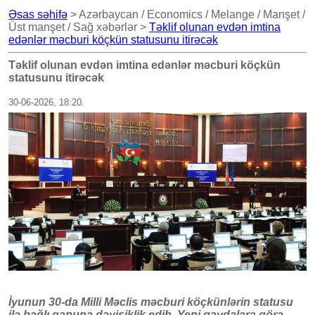
Əsas səhifə
> Azərbaycan / Economics / Melange / Manşet /
Üst manşet / Sağ xəbərlər >
Təklif olunan evdən imtina
edənlər məcburi köçkün statusunu itirəcək
Təklif olunan evdən imtina edənlər məcburi köçkün
statusunu itirəcək
30-06-2026, 18:20.
İyunun 30-da Milli Məclis məcburi köçkünlərin statusu
ilə bağlı qanuna dəyişiklik edib. Yeni qaydalara görə,