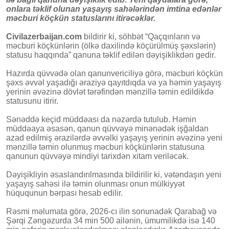
onlara təklif olunan yaşayış sahələrindən imtina edənlər
məcburi köçkün statuslarını itirəcəklər.
Civilazerbaijan.com
bildirir ki, söhbət “Qaçqınların və
məcburi köçkünlərin (ölkə daxilində köçürülmüş şəxslərin)
statusu haqqında” qanuna təklif edilən dəyişiklikdən gedir.
Hazırda qüvvədə olan qanunvericiliyə görə, məcburi köçkün
şəxs əvvəl yaşadığı əraziyə qayıtdıqda və ya həmin yaşayış
yerinin əvəzinə dövlət tərəfindən mənzillə təmin edildikdə
statusunu itirir.
Sənəddə keçid müddəası da nəzərdə tutulub. Həmin
müddəaya əsasən, qanun qüvvəyə minənədək işğaldan
azad edilmiş ərazilərdə əvvəlki yaşayış yerinin əvəzinə yeni
mənzillə təmin olunmuş məcburi köçkünlərin statusuna
qanunun qüvvəyə mindiyi tarixdən xitam veriləcək.
Dəyişikliyin əsaslandırılmasında bildirilir ki, vətəndaşın yeni
yaşayış sahəsi ilə təmin olunması onun mülkiyyət
hüququnun bərpası hesab edilir.
Rəsmi məlumata görə, 2026-cı ilin sonunadək Qarabağ və
Şərqi Zəngəzurda 34 min 500 ailənin, ümumilikdə isə 140