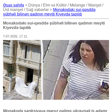
Əsas səhifə
> Dünya / Elm və Kültür / Melange / Manşet /
Üst manşet / Sağ xəbərlər >
Monakodakı sui-qəsddə
şübhəli bilinən qadının meyiti Kiyevdə tapılıb
Monakodakı sui-qəsddə şübhəli bilinən qadının meyiti
Kiyevdə tapılıb
7-07-2026, 17:11.
Monakoda sanksiyaya məruz qalmış ukraynalı iş adamı