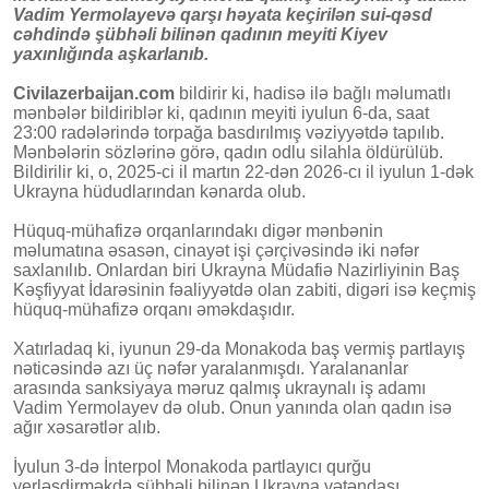
Vadim Yermolayevə qarşı həyata keçirilən sui-qəsd
cəhdində şübhəli bilinən qadının meyiti Kiyev
yaxınlığında aşkarlanıb.
Civilazerbaijan.com
bildirir ki, hadisə ilə bağlı məlumatlı
mənbələr bildiriblər ki, qadının meyiti iyulun 6-da, saat
23:00 radələrində torpağa basdırılmış vəziyyətdə tapılıb.
Mənbələrin sözlərinə görə, qadın odlu silahla öldürülüb.
Bildirilir ki, o, 2025-ci il martın 22-dən 2026-cı il iyulun 1-dək
Ukrayna hüdudlarından kənarda olub.
Hüquq-mühafizə orqanlarındakı digər mənbənin
məlumatına əsasən, cinayət işi çərçivəsində iki nəfər
saxlanılıb. Onlardan biri Ukrayna Müdafiə Nazirliyinin Baş
Kəşfiyyat İdarəsinin fəaliyyətdə olan zabiti, digəri isə keçmiş
hüquq-mühafizə orqanı əməkdaşıdır.
Xatırladaq ki, iyunun 29-da Monakoda baş vermiş partlayış
nəticəsində azı üç nəfər yaralanmışdı. Yaralananlar
arasında sanksiyaya məruz qalmış ukraynalı iş adamı
Vadim Yermolayev də olub. Onun yanında olan qadın isə
ağır xəsarətlər alıb.
İyulun 3-də İnterpol Monakoda partlayıcı qurğu
yerləşdirməkdə şübhəli bilinən Ukrayna vətəndaşı