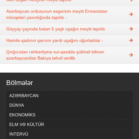
Azərbaycan ordusunun əsgərinin meyiti Ermənistan
mövqeləri yaxınlığında tapılıb -
Göyçay çayında batan 5 yaşlı uşağın meyiti tapılıb
Hamilə qadının qarnını yarıb uşağını oğurladılar -
Qırğızıstan rəhbərliyinə sui-qəsddə şübhəli bilinən
azərbaycanlılar Bakıya təhvil verilib
Bölmələr
AZƏRBAYCAN
DÜNYA
EKONOMİKS
ELM VƏ KÜLTÜR
İNTERVÜ