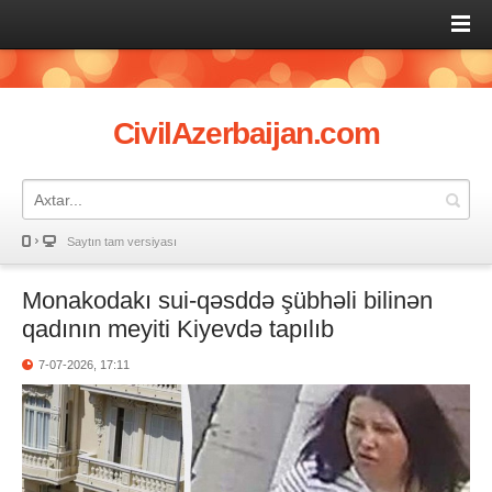
CivilAzerbaijan.com
Saytın tam versiyası
Monakodakı sui-qəsddə şübhəli bilinən
qadının meyiti Kiyevdə tapılıb
7-07-2026, 17:11