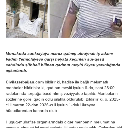
Monakoda sanksiyaya məruz qalmış ukraynalı iş adamı
Vadim Yermolayevə qarşı həyata keçirilən sui-qəsd
cəhdində şübhəli bilinən qadının meyiti Kiyev yaxınlığında
aşkarlanıb.
Civilazerbaijan.com
bildirir ki, hadisə ilə bağlı məlumatlı
mənbələr bildiriblər ki, qadının meyiti iyulun 6-da, saat 23:00
radələrində torpağa basdırılmış vəziyyətdə tapılıb. Mənbələrin
sözlərinə görə, qadın odlu silahla öldürülüb. Bildirilir ki, o, 2025-
ci il martın 22-dən 2026-cı il iyulun 1-dək Ukrayna
hüdudlarından kənarda olub.
Hüquq-mühafizə orqanlarındakı digər mənbənin məlumatına
əsasən, cinayət işi çərçivəsində iki nəfər saxlanılıb. Onlardan biri