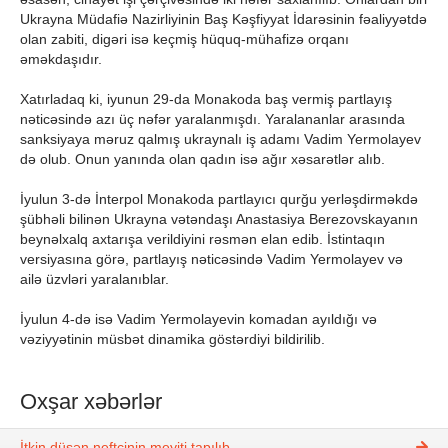
Ukrayna Müdafiə Nazirliyinin Baş Kəşfiyyat İdarəsinin fəaliyyətdə
olan zabiti, digəri isə keçmiş hüquq-mühafizə orqanı
əməkdaşıdır.
Xatırladaq ki, iyunun 29-da Monakoda baş vermiş partlayış
nəticəsində azı üç nəfər yaralanmışdı. Yaralananlar arasında
sanksiyaya məruz qalmış ukraynalı iş adamı Vadim Yermolayev
də olub. Onun yanında olan qadın isə ağır xəsarətlər alıb.
İyulun 3-də İnterpol Monakoda partlayıcı qurğu yerləşdirməkdə
şübhəli bilinən Ukrayna vətəndaşı Anastasiya Berezovskayanın
beynəlxalq axtarışa verildiyini rəsmən elan edib. İstintaqın
versiyasına görə, partlayış nəticəsində Vadim Yermolayev və
ailə üzvləri yaralanıblar.
İyulun 4-də isə Vadim Yermolayevin komadan ayıldığı və
vəziyyətinin müsbət dinamika göstərdiyi bildirilib.
Oxşar xəbərlər
İtkin düşən neftçinin meyiti tapılıb