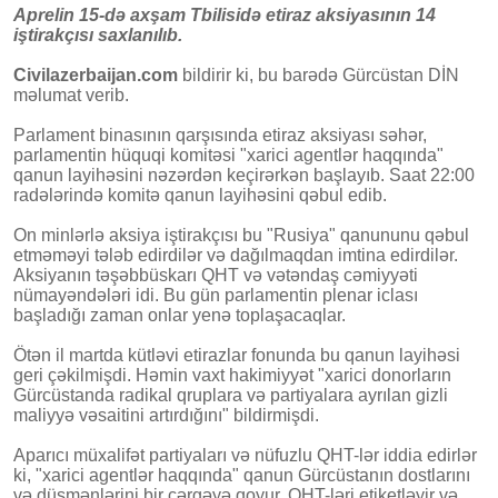
Aprelin 15-də axşam Tbilisidə etiraz aksiyasının 14
iştirakçısı saxlanılıb.
Civilazerbaijan.com
bildirir ki, bu barədə Gürcüstan DİN
məlumat verib.
Parlament binasının qarşısında etiraz aksiyası səhər,
parlamentin hüquqi komitəsi "xarici agentlər haqqında"
qanun layihəsini nəzərdən keçirərkən başlayıb. Saat 22:00
radələrində komitə qanun layihəsini qəbul edib.
On minlərlə aksiya iştirakçısı bu "Rusiya" qanununu qəbul
etməməyi tələb edirdilər və dağılmaqdan imtina edirdilər.
Aksiyanın təşəbbüskarı QHT və vətəndaş cəmiyyəti
nümayəndələri idi. Bu gün parlamentin plenar iclası
başladığı zaman onlar yenə toplaşacaqlar.
Ötən il martda kütləvi etirazlar fonunda bu qanun layihəsi
geri çəkilmişdi. Həmin vaxt hakimiyyət "xarici donorların
Gürcüstanda radikal qruplara və partiyalara ayrılan gizli
maliyyə vəsaitini artırdığını" bildirmişdi.
Aparıcı müxalifət partiyaları və nüfuzlu QHT-lər iddia edirlər
ki, "xarici agentlər haqqında" qanun Gürcüstanın dostlarını
və düşmənlərini bir cərgəyə qoyur, QHT-ləri etiketləyir və