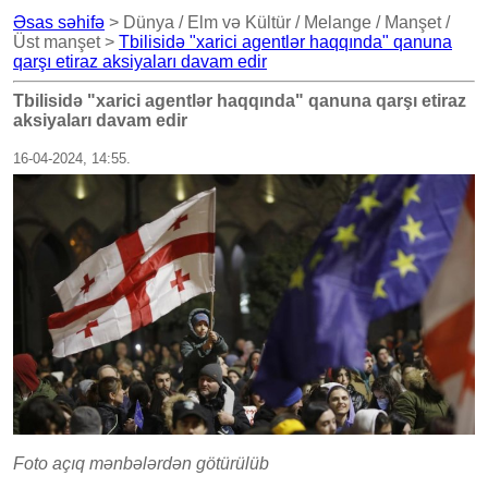
Əsas səhifə
> Dünya / Elm və Kültür / Melange / Manşet /
Üst manşet >
Tbilisidə "xarici agentlər haqqında" qanuna
qarşı etiraz aksiyaları davam edir
Tbilisidə "xarici agentlər haqqında" qanuna qarşı etiraz
aksiyaları davam edir
16-04-2024, 14:55.
Foto açıq mənbələrdən götürülüb