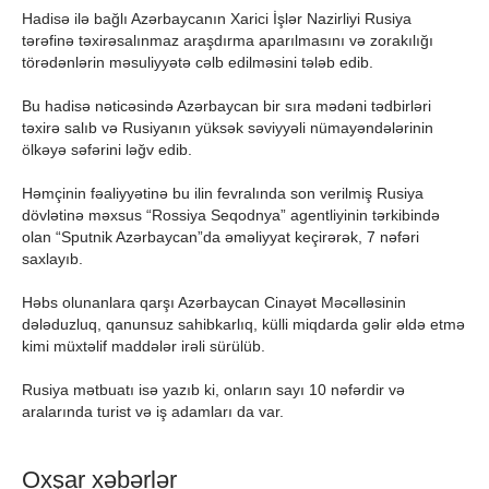
Hadisə ilə bağlı Azərbaycanın Xarici İşlər Nazirliyi Rusiya
tərəfinə təxirəsalınmaz araşdırma aparılmasını və zorakılığı
törədənlərin məsuliyyətə cəlb edilməsini tələb edib.
Bu hadisə nəticəsində Azərbaycan bir sıra mədəni tədbirləri
təxirə salıb və Rusiyanın yüksək səviyyəli nümayəndələrinin
ölkəyə səfərini ləğv edib.
Həmçinin fəaliyyətinə bu ilin fevralında son verilmiş Rusiya
dövlətinə məxsus “Rossiya Seqodnya” agentliyinin tərkibində
olan “Sputnik Azərbaycan”da əməliyyat keçirərək, 7 nəfəri
saxlayıb.
Həbs olunanlara qarşı Azərbaycan Cinayət Məcəlləsinin
dələduzluq, qanunsuz sahibkarlıq, külli miqdarda gəlir əldə etmə
kimi müxtəlif maddələr irəli sürülüb.
Rusiya mətbuatı isə yazıb ki, onların sayı 10 nəfərdir və
aralarında turist və iş adamları da var.
Oxşar xəbərlər