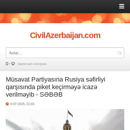
CivilAzerbaijan.com
Saytın tam versiyası
Müsavat Partiyasına Rusiya səfirliyi
qarşısında piket keçirməyə icazə
verilməyib - SƏBƏB
4-07-2025, 21:03