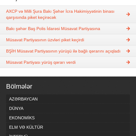
AXCP və Milli Şura Bakı Şəhər İcra Hakimiyyətinin binası
qarşısında piket keçirəcək
Bakı şəhər Baş Polis İdarəsi Müsavat Partiyasına
Müsavat Partiyasının üzvləri piket keçirdi
BŞİH Müsavat Partiyasının yürüşü ilə bağlı qərarını açıqladı
Müsavat Partiyası yürüş qərarı verdi
Bölmələr
AZƏRBAYCAN
DÜNYA
EKONOMİKS
ELM VƏ KÜLTÜR