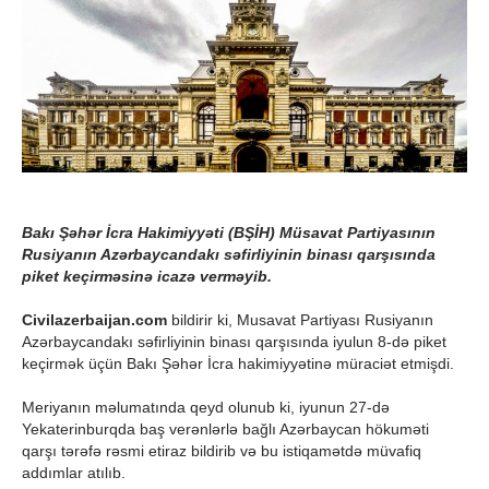
Bakı Şəhər İcra Hakimiyyəti (BŞİH) Müsavat Partiyasının
Rusiyanın Azərbaycandakı səfirliyinin binası qarşısında
piket keçirməsinə icazə verməyib.
Civilazerbaijan.com
bildirir ki, Musavat Partiyası Rusiyanın
Azərbaycandakı səfirliyinin binası qarşısında iyulun 8-də piket
keçirmək üçün Bakı Şəhər İcra hakimiyyətinə müraciət etmişdi.
Meriyanın məlumatında qeyd olunub ki, iyunun 27-də
Yekaterinburqda baş verənlərlə bağlı Azərbaycan hökuməti
qarşı tərəfə rəsmi etiraz bildirib və bu istiqamətdə müvafiq
addımlar atılıb.