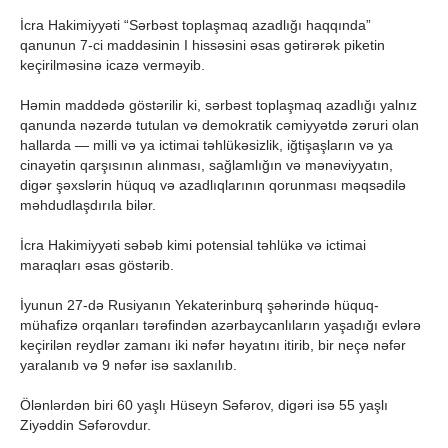
İcra Hakimiyyəti “Sərbəst toplaşmaq azadlığı haqqında”
qanunun 7-ci maddəsinin I hissəsini əsas gətirərək piketin
keçirilməsinə icazə verməyib.
Həmin maddədə göstərilir ki, sərbəst toplaşmaq azadlığı yalnız
qanunda nəzərdə tutulan və demokratik cəmiyyətdə zəruri olan
hallarda — milli və ya ictimai təhlükəsizlik, iğtişaşların və ya
cinayətin qarşısının alınması, sağlamlığın və mənəviyyatın,
digər şəxslərin hüquq və azadlıqlarının qorunması məqsədilə
məhdudlaşdırıla bilər.
İcra Hakimiyyəti səbəb kimi potensial təhlükə və ictimai
maraqları əsas göstərib.
İyunun 27-də Rusiyanın Yekaterinburq şəhərində hüquq-
mühafizə orqanları tərəfindən azərbaycanlıların yaşadığı evlərə
keçirilən reydlər zamanı iki nəfər həyatını itirib, bir neçə nəfər
yaralanıb və 9 nəfər isə saxlanılıb.
Ölənlərdən biri 60 yaşlı Hüseyn Səfərov, digəri isə 55 yaşlı
Ziyəddin Səfərovdur.