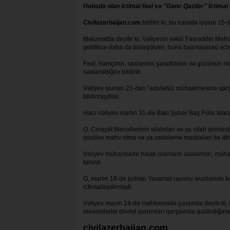
Həbsdə olan ictimai fəal və "Gənc Qazilər" İctimai 
Civilazerbaijan.com
bildirir ki, bu barədə iyulun 15-
Məlumatda deyilir ki, Vəliyevin vəkili Fəxrəddin Me
getdikcə daha da pisləşdiyini, buna baxmayaraq aclı
Fəal, həmçinin, saxlanma şəraitindən və gözünün mü
saxlanıldığını bildirib.
Vəliyev iyunun 21-dən “ədalətsiz mühakiməsinə qarşı” 
bildirmişdilər.
Hacı Vəliyev martın 31-də Bakı Şəhər Baş Polis İdarə
O, Cinayət Məcəlləsinin silahdan və ya silah qismind
qəsdən məhv etmə və ya zədələmə maddələri ilə itti
Vəliyev müharibədə həlak olanların ailələrinin, mühar
tanınır.
O, martın 18-də polisin Yasamal rayonu ərazisində küçə
ictimailəşdirmişdi.
Vəliyev mayın 14-də məhkəmədə çıxışında deyib ki, o, "
məsələlərini dövlət qurumları qarşısında qaldırdığın
civilazerbaijan.com