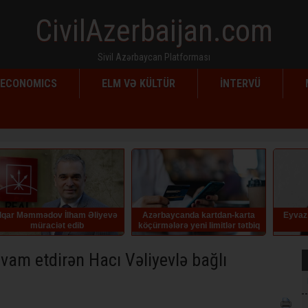
CivilAzerbaijan.com
Sivil Azərbaycan Platforması
ECONOMICS
ELM VƏ KÜLTÜR
İNTERVÜ
dov İlham Əliyevə
Azərbaycanda kartdan-karta
Eyvaz Əlləzoğlu. Y
aciət edib
köçürmələrə yeni limitlər tətbiq
HEKAY
edilib
avam etdirən Hacı Vəliyevlə bağlı