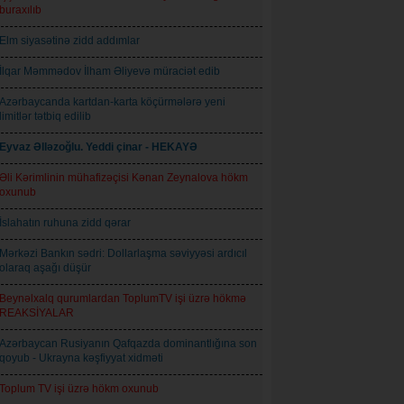
buraxılıb
Elm siyasətinə zidd addımlar
İlqar Məmmədov İlham Əliyevə müraciət edib
Azərbaycanda kartdan-karta köçürmələrə yeni
limitlər tətbiq edilib
Eyvaz Əlləzoğlu. Yeddi çinar - HEKAYƏ
Əli Kərimlinin mühafizəçisi Kənan Zeynalova hökm
oxunub
İslahatın ruhuna zidd qərar
Mərkəzi Bankın sədri: Dollarlaşma səviyyəsi ardıcıl
olaraq aşağı düşür
Beynəlxalq qurumlardan ToplumTV işi üzrə hökmə
REAKSİYALAR
Azərbaycan Rusiyanın Qafqazda dominantlığına son
qoyub - Ukrayna kəşfiyyat xidməti
Toplum TV işi üzrə hökm oxunub