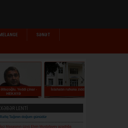
MELANGE
SƏNƏT
eddi çinar -
İslahatın ruhuna zidd qərar
Mərkəzi Bankın sədr
Ə
Dollarlaşma səviyyəsi a
olaraq aşağı düşür
XƏBƏR LENTİ
Rafiq Tağının doğum günüdür
İşçi Masasının üzvü Elvin Mustafayev azadlığa