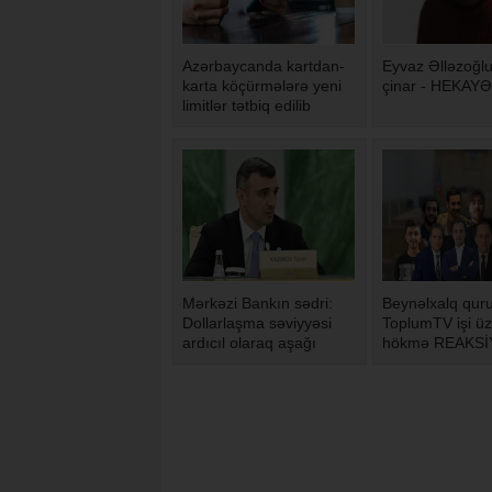
Azərbaycanda kartdan-
Eyvaz Əlləzoğlu
karta köçürmələrə yeni
çinar - HEKAYƏ
limitlər tətbiq edilib
Mərkəzi Bankın sədri:
Beynəlxalq qur
Dollarlaşma səviyyəsi
ToplumTV işi üz
ardıcıl olaraq aşağı
hökmə REAKSİ
düşür