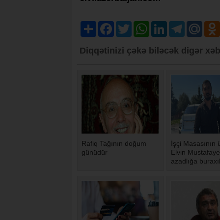
Share
Facebook
Twitter
WhatsApp
LinkedIn
Telegram
Mail.R
Diqqətinizi çəkə biləcək digər xəb
Rafiq Tağının doğum
İşçi Masasının 
günüdür
Elvin Mustafay
azadlığa buraxı