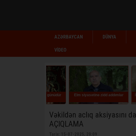
AZƏRBAYCAN
DÜNYA
VİDEO
q Tağının doğum günüdür
Elm siyasətinə zidd addımlar
İlqar Məmmə
mür
Vəkildən aclıq aksiyasını d
AÇIQLAMA
Tarix: 15-07-2025, 20:09