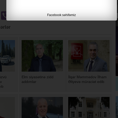
u
Odnoklassniki
Viber
Gmail
Facebook səhifəmiz
ərlər
üzvü
Elm siyasətinə zidd
İlqar Məmmədov İlham
ev
addımlar
Əliyevə müraciət edib
lıb