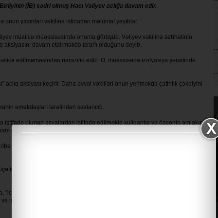
Birliyinin (İB) sədri olmuş Hacı Vəliyev aclığa davam edir.
də onun yaxınları vəkilinə istinadən məlumat yayıblar.
hdiyev müalicə müəssisəsində onunla görüşüb. Vəliyev vəkilinə səhhətinin
q aksiyasını davam etdirməkdə israrlı olduğunu deyib.
alicə edilməməsindən narazılıq edib. O, müəssisədə izolyasiya şəraitində
aclıq aksiyası keçirir. Daha əvvəl vəkilləri onun yeriməkdə çətinlik çəkdiyini
sinin əməkdaşları tərəfindən saxlanılıb.
ə istifadə olunan əşyalardan istifadə edilməklə xuliqanlıq və özgənin əmlakını
ham olunur.
ibə iştirakçılarının problemlərini işıqlandırması və məmurları tənqid etməsi ilə
 ticarəti ilə məşğul olan bir qrup qaziyə qarşı zorakılıq tətbiq etdiyini
ictimai fəaliyyətinə, şəhid ailələrinin və müharibə iştirakçılarının sosial rifah
a və məmurları tənqid etdiyinə" görə həbs olunub.