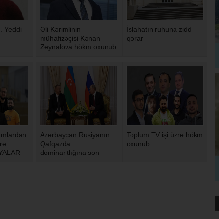
. Yeddi
Əli Kərimlinin
İslahatın ruhuna zidd
mühafizəçisi Kənan
qərar
Zeynalova hökm oxunub
umlardan
Azərbaycan Rusiyanın
Toplum TV işi üzrə hökm
rə
Qafqazda
oxunub
YALAR
dominantlığına son
qoyub - Ukrayna
kəşfiyyat xidməti