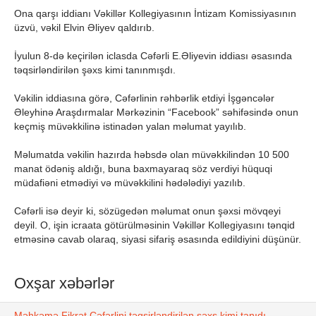
Ona qarşı iddianı Vəkillər Kollegiyasının İntizam Komissiyasının
üzvü, vəkil Elvin Əliyev qaldırıb.
İyulun 8-də keçirilən iclasda Cəfərli E.Əliyevin iddiası əsasında
təqsirləndirilən şəxs kimi tanınmışdı.
Vəkilin iddiasına görə, Cəfərlinin rəhbərlik etdiyi İşgəncələr
Əleyhinə Araşdırmalar Mərkəzinin “Facebook” səhifəsində onun
keçmiş müvəkkilinə istinadən yalan məlumat yayılıb.
Məlumatda vəkilin hazırda həbsdə olan müvəkkilindən 10 500
manat ödəniş aldığı, buna baxmayaraq söz verdiyi hüquqi
müdafiəni etmədiyi və müvəkkilini hədələdiyi yazılıb.
Cəfərli isə deyir ki, sözügedən məlumat onun şəxsi mövqeyi
deyil. O, işin icraata götürülməsinin Vəkillər Kollegiyasını tənqid
etməsinə cavab olaraq, siyasi sifariş əsasında edildiyini düşünür.
Oxşar xəbərlər
Məhkəmə Fikrət Cəfərlini təqsirləndirilən şəxs kimi tanıdı -