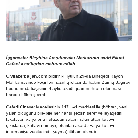
İşgəncələr Əleyhinə Araşdırmalar Mərkəzinin sədri Fikrət
Cəfərli azadlıqdan məhrum edilib.
Civilazerbaijan.com
bildirir ki, iyulun 29-da Binəqədi Rayon
Məhkəməsində keçirilən hazırlıq iclasında hakim Zamiq Bağırov
hüquq müdafiəçisinin 4 aylıq azadlıqdan məhrum olunması
barədə hökm çıxarıb.
Cəfərli Cinayət Məcəlləsinin 147.1-ci maddəsi ilə (böhtan, yəni
yalan olduğunu bilə-bilə hər hansı şəxsin şərəf və ləyaqətini
ləkələyən və ya onu nüfuzdan salan məlumatları kütləvi
çıxışlarda, kütləvi nümayiş etdirilən əsərdə və ya kütləvi
informasiya vasitəsində yayma) ittiham olunub.