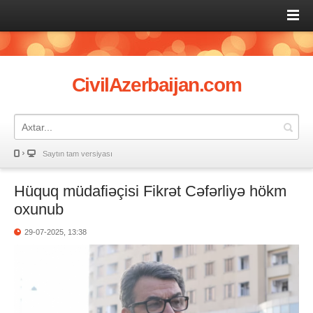
CivilAzerbaijan.com
Saytın tam versiyası
Hüquq müdafiəçisi Fikrət Cəfərliyə hökm
oxunub
29-07-2025, 13:38