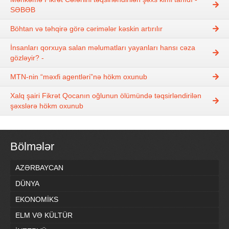
SƏBƏB
Böhtan və təhqirə görə cərimələr kəskin artırılır
İnsanları qorxuya salan məlumatları yayanları hansı cəza
gözləyir? -
MTN-nin “məxfi agentləri”nə hökm oxunub
Xalq şairi Fikrət Qocanın oğlunun ölümündə təqsirləndirilən
şəxslərə hökm oxunub
Bölmələr
AZƏRBAYCAN
DÜNYA
EKONOMİKS
ELM VƏ KÜLTÜR