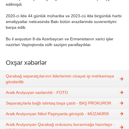
edilmişdi.
2020-ci ildə 44 günlük müharibə və 2023-cü ildə birgünlük hərbi
əməliyyatlar nəticəsində Bakı bütün ərazilərində suverenliyini
bərpa edib.
Bu il avqustun 8-də Azərbaycan və Ermənistanın xarici işlər
nazirləri Vaşinqtonda sülh sazişini paraflayıblar.
Oxşar xəbərlər
Qarabağ separatçılarının liderlərinin cinayət işi məhkəməyə
göndərilib
Araik Arutyuyan saxlanılıb - FOTO
Separatçılarla bağlı istintaq başa çatıb - BAŞ PROKUROR
Araik Arutyunyan Nikol Paşinyanla görüşüb - MÜZAKİRƏ
Araik Arutyunyan Qarabağ ordusunu buraxmağa hazırlaşır -