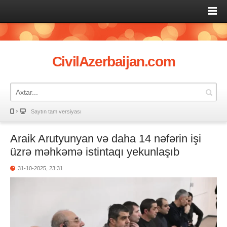
CivilAzerbaijan.com
Saytın tam versiyası
Araik Arutyunyan və daha 14 nəfərin işi
üzrə məhkəmə istintaqı yekunlaşıb
31-10-2025, 23:31