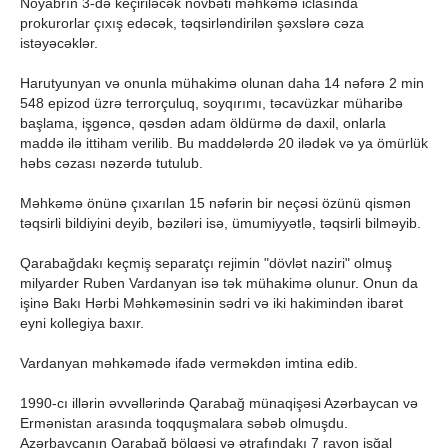
Noyabrın 3-də keçiriləcək növbəti məhkəmə iclasında
prokurorlar çıxış edəcək, təqsirləndirilən şəxslərə cəza
istəyəcəklər.
Harutyunyan və onunla mühakimə olunan daha 14 nəfərə 2 min
548 epizod üzrə terrorçuluq, soyqırımı, təcavüzkar müharibə
başlama, işgəncə, qəsdən adam öldürmə də daxil, onlarla
maddə ilə ittiham verilib. Bu maddələrdə 20 ilədək və ya ömürlük
həbs cəzası nəzərdə tutulub.
Məhkəmə önünə çıxarılan 15 nəfərin bir neçəsi özünü qismən
təqsirli bildiyini deyib, bəziləri isə, ümumiyyətlə, təqsirli bilməyib.
Qarabağdakı keçmiş separatçı rejimin "dövlət naziri" olmuş
milyarder Ruben Vardanyan isə tək mühakimə olunur. Onun da
işinə Bakı Hərbi Məhkəməsinin sədri və iki hakimindən ibarət
eyni kollegiya baxır.
Vardanyan məhkəmədə ifadə verməkdən imtina edib.
1990-cı illərin əvvəllərində Qarabağ münaqişəsi Azərbaycan və
Ermənistan arasında toqquşmalara səbəb olmuşdu.
Azərbaycanın Qarabağ bölgəsi və ətrafındakı 7 rayon işğal