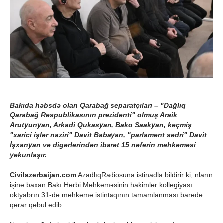
Bakıda həbsdə olan Qarabağ separatçıları – "Dağlıq
Qarabağ Respublikasının prezidenti" olmuş Araik
Arutyunyan, Arkadi Qukasyan, Bako Saakyan, keçmiş
"xarici işlər naziri" Davit Babayan, "parlament sədri" Davit
İşxanyan və digərlərindən ibarət 15 nəfərin məhkəməsi
yekunlaşır.
Civilazerbaijan.com
AzadlıqRadiosuna istinadla bildirir ki, nların
işinə baxan Bakı Hərbi Məhkəməsinin hakimlər kollegiyası
oktyabrın 31-də məhkəmə istintaqının tamamlanması barədə
qərar qəbul edib.