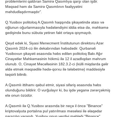
problemlərini qaldıran Samirə Qasımlıya qarşı olan işdir.
Məqsəd həm də Samirə Qasımlının fəaliyyətini
məhdudlaşdırmaqdır".
Q.Yusibov politoloq A.Qasımlı haqqında şikayətində atası və
oğlunun oğurlanmasıyla hədələndiyini iddia etsə də, məhkəmə
gedişində bunu sübuta yetirən fakt ortaya qoymayıb.
Qeyd edək ki, Siyasi Menecment İnstitutunun direktoru Azər
Qasımlı 2024-cü ilin dekabrından həbsdədir. Qurbanəli
Yusibovun şikayəti əsasında həbs edilən politoloq Bakı Ağır
Cinayətlər Məhkəməsinin hökmü ilə 12 il azadlıqdan məhrum
olunub. O, Cinayət Məcəlləsinin 182.3.2-ci (külli miqdarda gəlir
əldə etmək məqsədilə hədə-qorxu ilə tələbetmə) maddəsiylə
təqsirli bilinib.
A.Qasımlı ittihamı qəbul etmir, siyasi sifariş əsasında həbs
olunduğunu bildirir. O vurğulayır ki, bu işdə yeganə zərərçəkmiş
elə onun özüdür.
A.Qasımlı ilə Q.Yusibov arasında bir neçə il öncə "Binance"
kriptovalyuta portalına pul yatırılması məsələsi ilə əlaqədar
narazılıq yaranıb. Yusibov onun verdiyi məbləği "Binance"