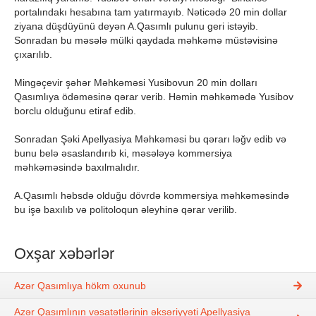
portalındakı hesabına tam yatırmayıb. Nəticədə 20 min dollar
ziyana düşdüyünü deyən A.Qasımlı pulunu geri istəyib.
Sonradan bu məsələ mülki qaydada məhkəmə müstəvisinə
çıxarılıb.
Mingəçevir şəhər Məhkəməsi Yusibovun 20 min dolları
Qasımlıya ödəməsinə qərar verib. Həmin məhkəmədə Yusibov
borclu olduğunu etiraf edib.
Sonradan Şəki Apellyasiya Məhkəməsi bu qərarı ləğv edib və
bunu belə əsaslandırıb ki, məsələyə kommersiya
məhkəməsində baxılmalıdır.
A.Qasımlı həbsdə olduğu dövrdə kommersiya məhkəməsində
bu işə baxılıb və politoloqun əleyhinə qərar verilib.
Oxşar xəbərlər
Azər Qasımlıya hökm oxunub
Azər Qasımlının vəsatətlərinin əksəriyyəti Apellyasiya