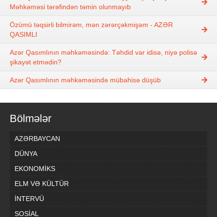
Məhkəməsi tərəfindən təmin olunmayıb
Özümü təqsirli bilmirəm, mən zərərçəkmişəm - AZƏR
QASIMLI
Azər Qasımlının məhkəməsində: Təhdid var idisə, niyə polisə
şikayət etmədin?
Azər Qasımlının məhkəməsində mübahisə düşüb
Bölmələr
AZƏRBAYCAN
DÜNYA
EKONOMİKS
ELM VƏ KÜLTÜR
İNTERVÜ
SOSİAL