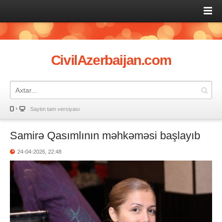
CivilAzerbaijan.com
Saytın tam versiyası
Samirə Qasımlının məhkəməsi başlayıb
24-04-2026, 22:48