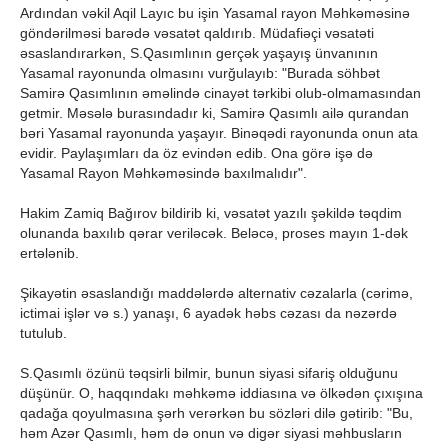
Ardından vəkil Aqil Layıc bu işin Yasamal rayon Məhkəməsinə
göndərilməsi barədə vəsatət qaldırıb. Müdafiəçi vəsatəti
əsaslandırarkən, S.Qasımlının gerçək yaşayış ünvanının
Yasamal rayonunda olmasını vurğulayıb: "Burada söhbət
Samirə Qasımlının əməlində cinayət tərkibi olub-olmamasından
getmir. Məsələ burasındadır ki, Samirə Qasımlı ailə qurandan
bəri Yasamal rayonunda yaşayır. Binəqədi rayonunda onun ata
evidir. Paylaşımları da öz evindən edib. Ona görə işə də
Yasamal Rayon Məhkəməsində baxılmalıdır".
Hakim Zamiq Bağırov bildirib ki, vəsatət yazılı şəkildə təqdim
olunanda baxılıb qərar veriləcək. Beləcə, proses mayın 1-dək
ertələnib.
Şikayətin əsaslandığı maddələrdə alternativ cəzalarla (cərimə,
ictimai işlər və s.) yanaşı, 6 ayadək həbs cəzası da nəzərdə
tutulub.
S.Qasımlı özünü təqsirli bilmir, bunun siyasi sifariş olduğunu
düşünür. O, haqqındakı məhkəmə iddiasına və ölkədən çıxışına
qadağa qoyulmasına şərh verərkən bu sözləri dilə gətirib: "Bu,
həm Azər Qasımlı, həm də onun və digər siyasi məhbusların