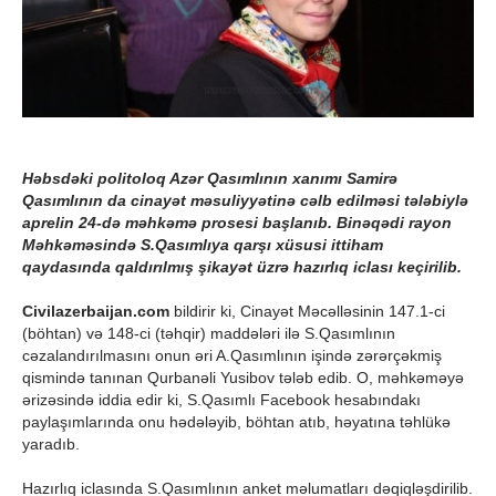
Həbsdəki politoloq Azər Qasımlının xanımı Samirə
Qasımlının da cinayət məsuliyyətinə cəlb edilməsi tələbiylə
aprelin 24-də məhkəmə prosesi başlanıb. Binəqədi rayon
Məhkəməsində S.Qasımlıya qarşı xüsusi ittiham
qaydasında qaldırılmış şikayət üzrə hazırlıq iclası keçirilib.
Civilazerbaijan.com
bildirir ki, Cinayət Məcəlləsinin 147.1-ci
(böhtan) və 148-ci (təhqir) maddələri ilə S.Qasımlının
cəzalandırılmasını onun əri A.Qasımlının işində zərərçəkmiş
qismində tanınan Qurbanəli Yusibov tələb edib. O, məhkəməyə
ərizəsində iddia edir ki, S.Qasımlı Facebook hesabındakı
paylaşımlarında onu hədələyib, böhtan atıb, həyatına təhlükə
yaradıb.
Hazırlıq iclasında S.Qasımlının anket məlumatları dəqiqləşdirilib.