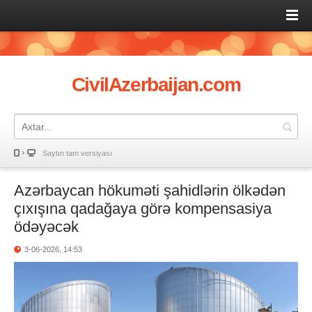
CivilAzerbaijan.com
Saytın tam versiyası
Azərbaycan hökuməti şahidlərin ölkədən
çıxışına qadağaya görə kompensasiya
ödəyəcək
3-06-2026, 14:53