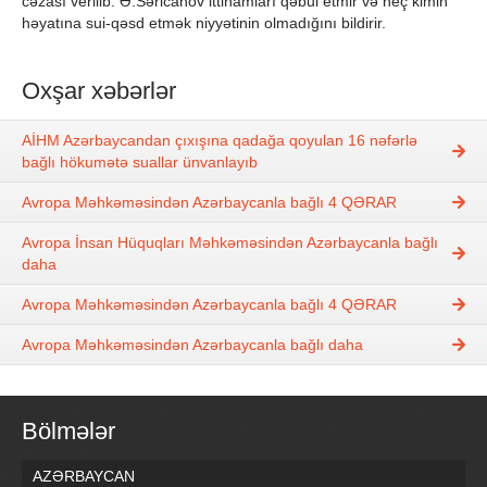
cəzası verilib. Ə.Səricanov ittihamları qəbul etmir və heç kimin
həyatına sui-qəsd etmək niyyətinin olmadığını bildirir.
Oxşar xəbərlər
AİHM Azərbaycandan çıxışına qadağa qoyulan 16 nəfərlə
bağlı hökumətə suallar ünvanlayıb
Avropa Məhkəməsindən Azərbaycanla bağlı 4 QƏRAR
Avropa İnsan Hüquqları Məhkəməsindən Azərbaycanla bağlı
daha
Avropa Məhkəməsindən Azərbaycanla bağlı 4 QƏRAR
Avropa Məhkəməsindən Azərbaycanla bağlı daha
Bölmələr
AZƏRBAYCAN