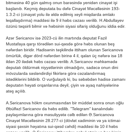
bitməsinə 40 gün qalmış onun barəsində yenidən cinayət işi
başlanıb. Keçmiş deputata bu dəfə Cinayət Məcəlləsinin 193-
1.3.2-ci (cinayət yolu ilə əldə edilmiş xeyli miqdarda əmlakı
leqallaşdırma) maddəsi ilə 9 il həbs cəzası verilib. H.Abdullayev
özünü təqsirli bilmir və həbsinin siyasi sifariş olduğunu iddia edir.
Azər Səricanov isə 2023-cü ilin martında deputat Fazil
Mustafaya qarşı törədilən sui-qəsdə görə həbs olunan beş
nəfərdən biridir. Hadisənin təşkilində ittiham olunan Səricanova
ömürlük, digər dörd nəfərdən birinə 4 il, qalan üç nəfərə isə 18
ildən 20 ilədək həbs cəzası verilib. A.Səricanov məhkəmədə
deputatı öldürmək niyyətlərinin olmadığını, sadəcə onun dini
mövzularda səsləndirdiyi fikirlərə görə cəzalandırmaq
istədiklərini bildirib. O vurğulayıb ki, bu səbəbdən hadisə zamanı
deputatın həyati orqanlarına deyil, çiyin və ayaq nahiyələrinə
atəş açılıb.
A.Səricanova hökm oxunmasından bir müddət sonra onun oğlu
Əbülfəzl Səricanov da həbs edilib. "Telegram" kanalındakı
paylaşımlarına görə məsuliyyətə cəlb edilən Ə.Səricanova
Cinayət Məcəlləsinin 28.277-ci (dövlət xadiminin və ya ictimai-
siyasi şəxsin həyatına sui-qəsd cəhdi) maddəsi ilə 10 il həbs