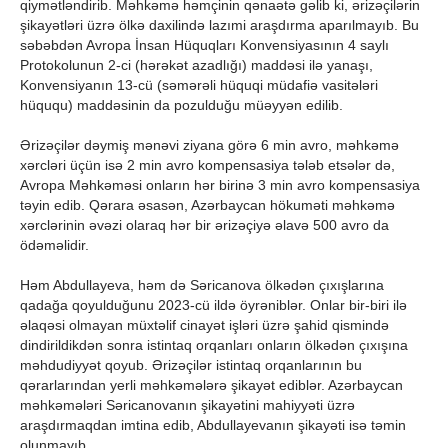
qiymətləndirib. Məhkəmə həmçinin qənaətə gəlib ki, ərizəçilərin
şikayətləri üzrə ölkə daxilində lazımi araşdırma aparılmayıb. Bu
səbəbdən Avropa İnsan Hüquqları Konvensiyasının 4 saylı
Protokolunun 2-ci (hərəkət azadlığı) maddəsi ilə yanaşı,
Konvensiyanın 13-cü (səmərəli hüquqi müdafiə vasitələri
hüququ) maddəsinin da pozulduğu müəyyən edilib.
Ərizəçilər dəymiş mənəvi ziyana görə 6 min avro, məhkəmə
xərcləri üçün isə 2 min avro kompensasiya tələb etsələr də,
Avropa Məhkəməsi onların hər birinə 3 min avro kompensasiya
təyin edib. Qərara əsasən, Azərbaycan hökuməti məhkəmə
xərclərinin əvəzi olaraq hər bir ərizəçiyə əlavə 500 avro da
ödəməlidir.
Həm Abdullayeva, həm də Səricanova ölkədən çıxışlarına
qadağa qoyulduğunu 2023-cü ildə öyrəniblər. Onlar bir-biri ilə
əlaqəsi olmayan müxtəlif cinayət işləri üzrə şahid qismində
dindirildikdən sonra istintaq orqanları onların ölkədən çıxışına
məhdudiyyət qoyub. Ərizəçilər istintaq orqanlarının bu
qərarlarından yerli məhkəmələrə şikayət ediblər. Azərbaycan
məhkəmələri Səricanovanın şikayətini mahiyyəti üzrə
araşdırmaqdan imtina edib, Abdullayevanın şikayəti isə təmin
olunmayıb.