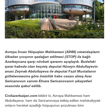
Avropa İnsan Hüquqları Məhkəməsi (AİHM) vətəndaşların
ölkədən çıxışının qadağan edilməsi (STOP) ilə bağlı
Azərbaycana qarşı növbəti qərarını açıqlayıb. Budəfəki
qərar həbsdə olan keçmiş deputat Hüseyn Abdullayevin
anası Zeynəb Abdullayeva ilə deputat Fazil Mustafanın
güllələnməsinə görə ömürlük həbs cəzası almış Azər
Səricanovun xanımı Elnarə Səricanovanın şikayətləri
əsasında qəbul edilib.
Civilazerbaijan.com
bildirir ki, Avropa Məhkəməsi həm
Abdullayeva, həm də Səricanovaya tətbiq edilən məhdudiyyəti
onların hərəkət azadlığı hüququnun pozulması kimi