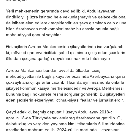
Yerli məhkəmənin qərarında qeyd edilib ki, Abdullayevanın
dindirildiyi iş üzrə istintaq hələ yekunlaşmayıb və gələcəkdə ona
da ittiham elan edilərək təqsirləndirilən şəxs qismində cəlb oluna
bilər. Azərbaycan məhkəmələri məhz bu əsasla onunla bağlı
məhdudiyyəti qanuni sayıblar.
Ərizəçilərin Avropa Məhkəməsinə şikayətlərində isə vurğulanıb
ki, mövcud qanunvericilikdə şahid qismində çıxış edən şəxslərin
ölkədən çıxışına qadağa qoyulması nəzərdə tutulmayıb.
Avropa Məhkəməsi bundan əvvəl də ölkədən çıxış
məhdudiyyətləri ilə bağlı şikayətlər əsasında Azərbaycana qarşı
çoxsaylı analoji qərarlar çıxarıb. Hazırda eyniməzmunlu onlarla
şikayət kommunikasiya mərhələsindədir və Avropa Məhkəməsi
bununla bağlı hökumətə rəsmi sorğular göndərib. Bu şikayətləri
edən şəxslərin əksəriyyəti ictimai-siyasi fəallar və jurnalistlərdir.
Qeyd edək ki, keçmiş deputat Hüseyn Abdullayev 2018-ci il
aprelin 18-də Türkiyədə saxlanılaraq Azərbaycana gətirilib. O,
dələduzluq və vergidən yayınma kimi ittihamlarla 6 il müddətinə
azadlıqdan məhrum edilib. 2024-cü ilin martında – cəzasının