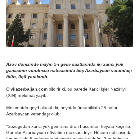
Azov dənizində mayın 5-i gecə saatlarında iki xarici yük
gəmisinin vurulması nəticəsində beş Azərbaycan vətəndaşı
ölüb, üçü yaralanıb.
Civilazerbaijan.com
bildirir ki, bu barədə Xarici İşlər Nazirliyi
(XİN) məlumat yayıb.
Məlumatda qeyd olunub ki, heyətdə ümumilikdə 25 nəfər
Azərbaycan vətəndaşı olub:
"Sözügedən xarici yük gəmisinə dron hücumları həyata keçirilib.
Gəmilər Azərbaycan dövlətinə məxsus deyil. Hücum nəticəsində
ümumilikdə 5 nəfər vətəndaşımızın həlak olduğu, 3 nəfərin isə