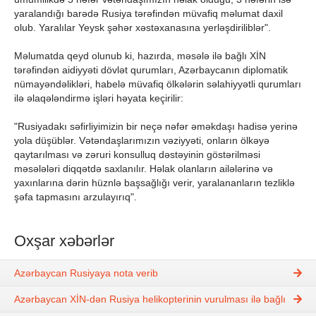
yaralandığı barədə Rusiya tərəfindən müvafiq məlumat daxil
olub. Yaralılar Yeysk şəhər xəstəxanasına yerləşdiriliblər".
Məlumatda qeyd olunub ki, hazırda, məsələ ilə bağlı XİN
tərəfindən aidiyyəti dövlət qurumları, Azərbaycanın diplomatik
nümayəndəlikləri, habelə müvafiq ölkələrin səlahiyyətli qurumları
ilə əlaqələndirmə işləri həyata keçirilir:
"Rusiyadakı səfirliyimizin bir neçə nəfər əməkdaşı hadisə yerinə
yola düşüblər. Vətəndaşlarımızın vəziyyəti, onların ölkəyə
qaytarılması və zəruri konsulluq dəstəyinin göstərilməsi
məsələləri diqqətdə saxlanılır. Həlak olanların ailələrinə və
yaxınlarına dərin hüznlə başsağlığı verir, yaralananların tezliklə
şəfa tapmasını arzulayırıq".
Oxşar xəbərlər
Azərbaycan Rusiyaya nota verib
Azərbaycan XİN-dən Rusiya helikopterinin vurulması ilə bağlı