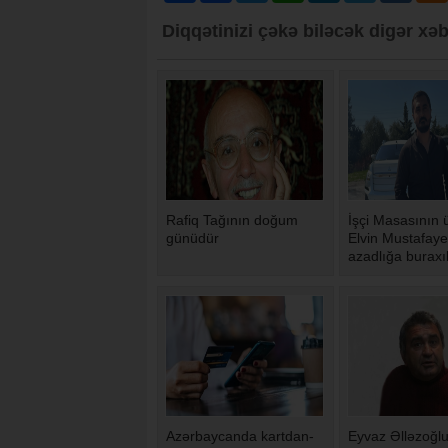
Diqqətinizi çəkə biləcək digər xəb
Rafiq Tağının doğum
İşçi Masasının 
günüdür
Elvin Mustafay
azadlığa buraxı
Azərbaycanda kartdan-
Eyvaz Əlləzoğlu