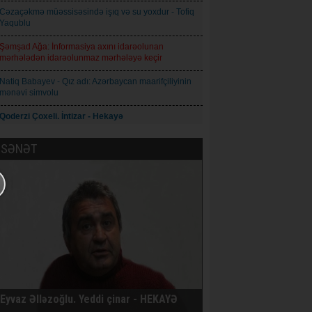
Cəzaçəkmə müəssisəsində işıq və su yoxdur - Tofiq
Yaqublu
Şəmşad Ağa: İnformasiya axını idarəolunan
mərhələdən idarəolunmaz mərhələyə keçir
Natiq Babayev - Qız adı: Azərbaycan maarifçiliyinin
mənəvi simvolu
Qoderzi Çoxeli. İntizar - Hekayə
Avropa İttifaqı Rusiyaya qarşı 21-ci sanksiya paketini
SƏNƏT
qəbul edib
Prokuror Anar Məmmədliyə 14, Anar Abdullaya isə
13 il həbs cəzası istəyib
AXCP daha bir üzvünün saxlandığını bildirir
İqor Skibyuk Ukrayna baş qərargah rəisi təyin
olunub
Nikaraqua prezidenti Daniel Orteqa: Ölkədə daha
seçki keçirilməyəcək
Eyvaz Əlləzoğlu. Yeddi çinar - HEKAYƏ
Son iki həftədə İranla münaqişədə 100-ə yaxın ABŞ