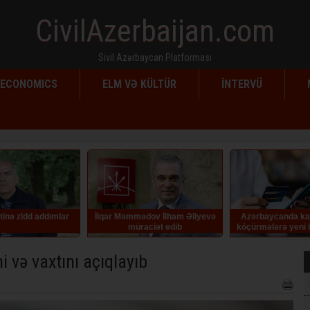
CivilAzerbaijan.com
Sivil Azərbaycan Platforması
ECONOMICS
ELM VƏ KÜLTÜR
İNTERVÜ
İlqar Məmmədov İlham Əliyevə
Azərbaycanda kartdan-karta
Eyvaz 
müraciət edib
köçürmələrə yeni limitlər tətbiq
edilib
 və vaxtını açıqlayıb