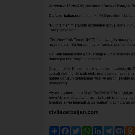
Avqustun 15-də ABŞ prezidenti Donald Trampla Rus
Civilazerbaijan.com
bildirir ki, ABŞ prezidenti bu b
“Putinlə mənim aramda gözlənilən görüş cümə günü Al
Tramp qeyd edib
“The New York Times” (NYT) bir neçə gün öncə yazır
niyyətindədir. Bu barədə nəşrə Trampın planları ilə t
NYT-nin məlumatına görə, Tramp Putinlə təkbətək görü
danışıqlar keçirməyi planlaşdırır.
Qeyd edək ki, Kreml də tarix və məkanı təsdiqləyib.
coğrafi yaxınlığı ilə izah edib: nümayəndə heyətləri
günlər görüşün detallarının "fəal və gərgin şəkildə 
olmayacaq.
Alyaska qubernatoru Mayk Danlivi bildirib ki, ştat pr
boyu Alyaska dövlətlər arasında körpü rolunu oynayıb
təhlükəsizliyin təminatı üçün mühüm "qapı” olaraq qal
civilazerbaijan.com
Share
Facebook
Twitter
WhatsApp
LinkedIn
Telegram
Mail.R