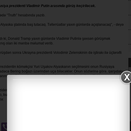
iya prezidenti Vladimir Putin arasında görüş keçiriləcək.
arədə “Truth” hesabında yazıb.
yaska ştatında baş tutacaq. Təfərrüatlar yaxın günlərdə açıqlanacaq”, - deyə
dı ki, Donald Tramp yaxın günlərdə Vladimir Putinlə şəxsən görüşmək
anış olan iki mənbə məlumat verib.
şdən sonra Ukrayna prezidenti Volodimir Zelenskinin də iştirakı ilə üçtərəfli
 Prezidentin köməkçisi Yuri Uşakov Alyaskanın seçilməsini onun Rusiyaya
 sadəcə Bering boğazı üzərindən uça biləcəklər. Onun sözlərinə görə, qarşıdakı
işlənməsinə” həsr olunacaq. Uşakov həmçinin xəbərdarlıq edib ki, proses asan
ezidentlərin görüşü üçün optimal məkan sayılır. Onun sözlərinə görə, əsrlər
, bu gün isə dünyanın əsas regionlarından birində diplomatiya, ticarət və
ır.
u
Odnoklassniki
Viber
Gmail