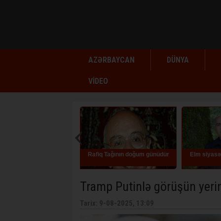
AZƏRBAYCAN
DÜNYA
VİDEO
Rafiq Tağının doğum günüdür
Elm siyasətinə zidd addımlar
Tramp Putinlə görüşün yerini
Tarix: 9-08-2025, 13:09