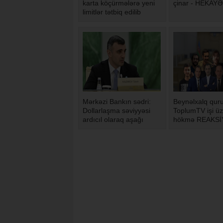
karta köçürmələrə yeni
çinar - HEKAYƏ
limitlər tətbiq edilib
Mərkəzi Bankın sədri:
Beynəlxalq qur
Dollarlaşma səviyyəsi
ToplumTV işi üz
ardıcıl olaraq aşağı
hökmə REAKSİ
düşür