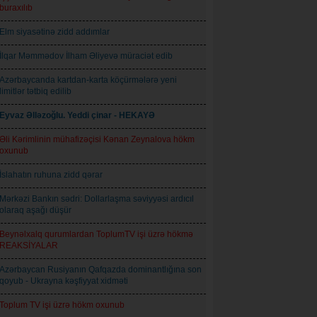
buraxılıb
Elm siyasətinə zidd addımlar
İlqar Məmmədov İlham Əliyevə müraciət edib
Azərbaycanda kartdan-karta köçürmələrə yeni
limitlər tətbiq edilib
Eyvaz Əlləzoğlu. Yeddi çinar - HEKAYƏ
Əli Kərimlinin mühafizəçisi Kənan Zeynalova hökm
oxunub
İslahatın ruhuna zidd qərar
Mərkəzi Bankın sədri: Dollarlaşma səviyyəsi ardıcıl
olaraq aşağı düşür
Beynəlxalq qurumlardan ToplumTV işi üzrə hökmə
REAKSİYALAR
Azərbaycan Rusiyanın Qafqazda dominantlığına son
qoyub - Ukrayna kəşfiyyat xidməti
Toplum TV işi üzrə hökm oxunub