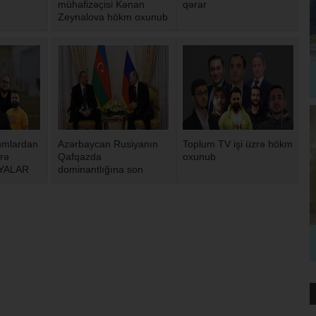
mühafizəçisi Kənan
qərar
Zeynalova hökm oxunub
umlardan
Azərbaycan Rusiyanın
Toplum TV işi üzrə hökm
rə
Qafqazda
oxunub
YALAR
dominantlığına son
qoyub - Ukrayna
kəşfiyyat xidməti