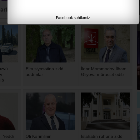
ərlər
Facebook səhifəmiz
üzvü
Elm siyasətinə zidd
İlqar Məmmədov İlham
ev
addımlar
Əliyevə müraciət edib
lıb
. Yeddi
Əli Kərimlinin
İslahatın ruhuna zidd