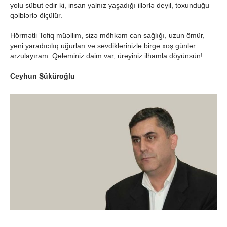
yolu sübut edir ki, insan yalnız yaşadığı illərlə deyil, toxunduğu
qəlblərlə ölçülür.
Hörmətli Tofiq müəllim, sizə möhkəm can sağlığı, uzun ömür,
yeni yaradıcılıq uğurları və sevdiklərinizlə birgə xoş günlər
arzulayıram. Qələminiz daim var, ürəyiniz ilhamla döyünsün!
Ceyhun Şüküroğlu