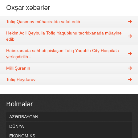
Oxşar xəbərlər
Tofiq Qasımov mühacirətdə vəfat edib
Həkim Adil Qeybulla Tofiq Yaqublunu təcridxanada müayinə
edib
Həbsxanada səhhəti pisləşən Tofiq Yaqublu City Hospitala
yerləşdirilib -
Milli Şuranın
Tofiq Heydərov
Bölmələr
AZƏRBAYCAN
DÜNYA
EKONOMİKS