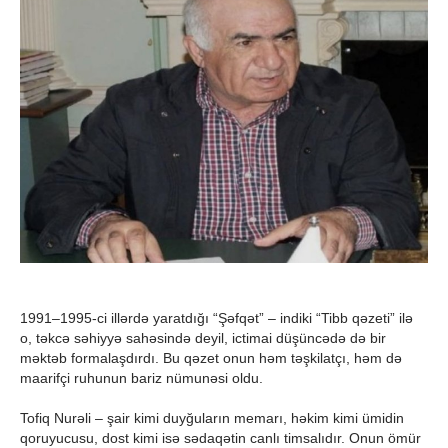
1991–1995-ci illərdə yaratdığı “Şəfqət” – indiki “Tibb qəzeti” ilə
o, təkcə səhiyyə sahəsində deyil, ictimai düşüncədə də bir
məktəb formalaşdırdı. Bu qəzet onun həm təşkilatçı, həm də
maarifçi ruhunun bariz nümunəsi oldu.
Tofiq Nurəli – şair kimi duyğuların memarı, həkim kimi ümidin
qoruyucusu, dost kimi isə sədaqətin canlı timsalıdır. Onun ömür