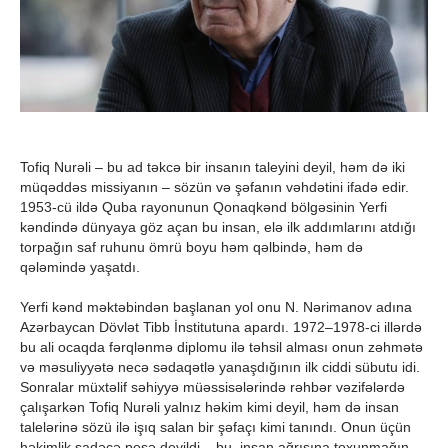
Tofiq Nurəli – bu ad təkcə bir insanın taleyini deyil, həm də iki
müqəddəs missiyanın – sözün və şəfanın vəhdətini ifadə edir.
1953-cü ildə Quba rayonunun Qonaqkənd bölgəsinin Yerfi
kəndində dünyaya göz açan bu insan, elə ilk addımlarını atdığı
torpağın saf ruhunu ömrü boyu həm qəlbində, həm də
qələmində yaşatdı.
Yerfi kənd məktəbindən başlanan yol onu N. Nərimanov adına
Azərbaycan Dövlət Tibb İnstitutuna apardı. 1972–1978-ci illərdə
bu ali ocaqda fərqlənmə diplomu ilə təhsil alması onun zəhmətə
və məsuliyyətə necə sədaqətlə yanaşdığının ilk ciddi sübutu idi.
Sonralar müxtəlif səhiyyə müəssisələrində rəhbər vəzifələrdə
çalışarkən Tofiq Nurəli yalnız həkim kimi deyil, həm də insan
talelərinə sözü ilə işıq salan bir şəfaçı kimi tanındı. Onun üçün
həkimlik sadəcə peşə deyildi – bu, insan ağrısına toxunmağın,