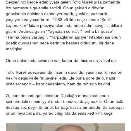
Səksəninci illərdə ədəbiyyata gələn Tofiq Nurəli qısa zamanda
özünəməxsus qələmilə seçildi. Onun şeirləri o dövrün
gənclərinin qəlbində özünə yer tapdı, çünki o, yazmırdı –
yaşayırdı və yaşatdırırdı. 1983-cü ildə nəşr olunan “Şehli
kəpənəklər” kitabı poeziya aləmində onun adını sevgi ilə dillərə
gətirdi. Ardınca gələn “Yağışdan sonra”, “Tənha bir qüssə”,
“Tənha payız yarpağı”, “Yarpaqlarım ağrıyır” kitabları isə onun
poetik dünyasının necə dərin və həssas olduğunu bir daha
təsdiqlədi.
Onun qələmində sevic də var, kədər də, hicran da, vüsal da.
Tofiq Nurəli poeziyasında insanın daxili dünyasını sanki incə bir
həkim dəqiqliyi ilə “müayinə” edir. Elə buna görə də o, nadir
simalardandır – həm bədənlərin, həm də ruhların həkimi.
O, həm də sədaqətli dostdur. Dostluğa münasibəti onun
şeirlərindəki səmimiyyət qədər təmiz və dəyişməzdir. Onun üçün
dostluq söz deyil, ömürlük bir bağ, səssiz bir anddır. Bu sədaqət
onun həyatında da, yaradıcılığında da əsas xətt kimi keçir.