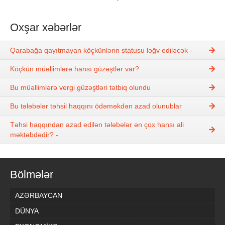
Oxşar xəbərlər
Qarabağa qayıtmayan köçkünlərin statusu ləğv ediləcək -
Köçkün müəllimlərə hansı güzəştlər var?
Bu müəllimlərə vergi güzəştləri tətbiq olundu
Bu tələbələr təhsil haqqını ödəməkdən azad olunublar
Təhsi haqqından azad edilən tələbələr ən çox hansı ali
məktəbdədir? -
Bölmələr
AZƏRBAYCAN
DÜNYA