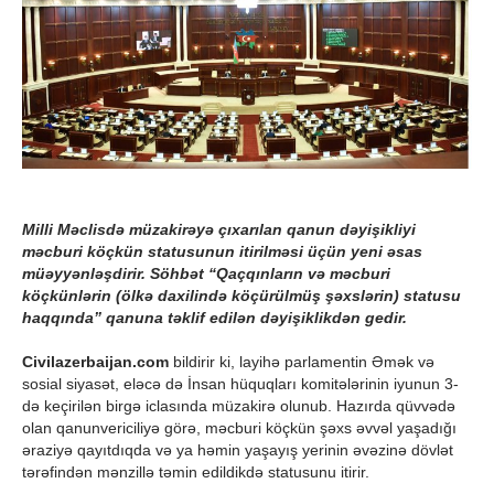
Milli Məclisdə müzakirəyə çıxarılan qanun dəyişikliyi
məcburi köçkün statusunun itirilməsi üçün yeni əsas
müəyyənləşdirir. Söhbət “Qaçqınların və məcburi
köçkünlərin (ölkə daxilində köçürülmüş şəxslərin) statusu
haqqında” qanuna təklif edilən dəyişiklikdən gedir.
Civilazerbaijan.com
bildirir ki, layihə parlamentin Əmək və
sosial siyasət, eləcə də İnsan hüquqları komitələrinin iyunun 3-
də keçirilən birgə iclasında müzakirə olunub. Hazırda qüvvədə
olan qanunvericiliyə görə, məcburi köçkün şəxs əvvəl yaşadığı
əraziyə qayıtdıqda və ya həmin yaşayış yerinin əvəzinə dövlət
tərəfindən mənzillə təmin edildikdə statusunu itirir.