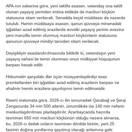
APA-nın xəbərinə görə, yeni təklifə əsasən, vətəndaş ona təklif
olunan yaşayış yerindən imtina etdikdə də məcburi köçkün
statusuna xitam veriləcək. Sənəddə keçid müddəası da nəzərdə
tutulub. Həmin müddəaya əsasən, qanun qüvvəyə minənədək
işğaldan azad edilmiş ərazilərdə əvvəlki yaşayış yerinin əvəzinə
yeni mənzillə təmin olunmuş məcburi köçkünlərin statusuna
qanunun qüvvəyə mindiyi tarixdən xitam veriləcək.
Dəyişikliyin əsaslandırılmasında bildirilir ki, vətəndaşın yeni
yaşayış sahəsi ilə təmin olunması onun mülkiyyət hüququnun
bərpası hesab edilir.
Hökumətin qarşıdakı illər üçün müəyyənləşdirdiyi əsas
prioritetlərdən biri işğaldan azad edilmiş ərazilərin bərpası və
əhalinin həmin ərazilərə qayıdışının təmin edilməsidir.
Rəsmi məlumata görə, 2026-cı ilin sonunadək Qarabağ və Şərqi
Zəngəzurda 34 min 500 ailənin, ümumilikdə isə 140 min nəfərin
məskunlaşdırılması planlaşdırılır. Azərbaycanda hazırda
təxminən 650 min məcburi köçkünün olduğu nəzərə alınarsa,
bu, 2026-cı ilədək onların təxminən dörddə birinin, yəni 25
faizinin doğma yurdlarına qayıtmış olacağı anlamına gəlir.