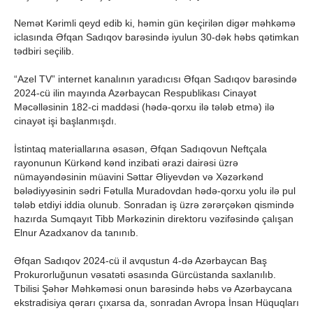
Nemət Kərimli qeyd edib ki, həmin gün keçirilən digər məhkəmə
iclasında Əfqan Sadıqov barəsində iyulun 30-dək həbs qətimkan
tədbiri seçilib.
“Azel TV” internet kanalının yaradıcısı Əfqan Sadıqov barəsində
2024-cü ilin mayında Azərbaycan Respublikası Cinayət
Məcəlləsinin 182-ci maddəsi (hədə-qorxu ilə tələb etmə) ilə
cinayət işi başlanmışdı.
İstintaq materiallarına əsasən, Əfqan Sadıqovun Neftçala
rayonunun Kürkənd kənd inzibati ərazi dairəsi üzrə
nümayəndəsinin müavini Səttar Əliyevdən və Xəzərkənd
bələdiyyəsinin sədri Fətulla Muradovdan hədə-qorxu yolu ilə pul
tələb etdiyi iddia olunub. Sonradan iş üzrə zərərçəkən qismində
hazırda Sumqayıt Tibb Mərkəzinin direktoru vəzifəsində çalışan
Elnur Azadxanov da tanınıb.
Əfqan Sadıqov 2024-cü il avqustun 4-də Azərbaycan Baş
Prokurorluğunun vəsatəti əsasında Gürcüstanda saxlanılıb.
Tbilisi Şəhər Məhkəməsi onun barəsində həbs və Azərbaycana
ekstradisiya qərarı çıxarsa da, sonradan Avropa İnsan Hüquqları