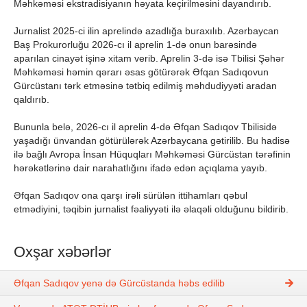
Məhkəməsi ekstradisiyanın həyata keçirilməsini dayandırıb.
Jurnalist 2025-ci ilin aprelində azadlığa buraxılıb. Azərbaycan
Baş Prokurorluğu 2026-cı il aprelin 1-də onun barəsində
aparılan cinayət işinə xitam verib. Aprelin 3-də isə Tbilisi Şəhər
Məhkəməsi həmin qərarı əsas götürərək Əfqan Sadıqovun
Gürcüstanı tərk etməsinə tətbiq edilmiş məhdudiyyəti aradan
qaldırıb.
Bununla belə, 2026-cı il aprelin 4-də Əfqan Sadıqov Tbilisidə
yaşadığı ünvandan götürülərək Azərbaycana gətirilib. Bu hadisə
ilə bağlı Avropa İnsan Hüquqları Məhkəməsi Gürcüstan tərəfinin
hərəkətlərinə dair narahatlığını ifadə edən açıqlama yayıb.
Əfqan Sadıqov ona qarşı irəli sürülən ittihamları qəbul
etmədiyini, təqibin jurnalist fəaliyyəti ilə əlaqəli olduğunu bildirib.
Oxşar xəbərlər
Əfqan Sadıqov yenə də Gürcüstanda həbs edilib