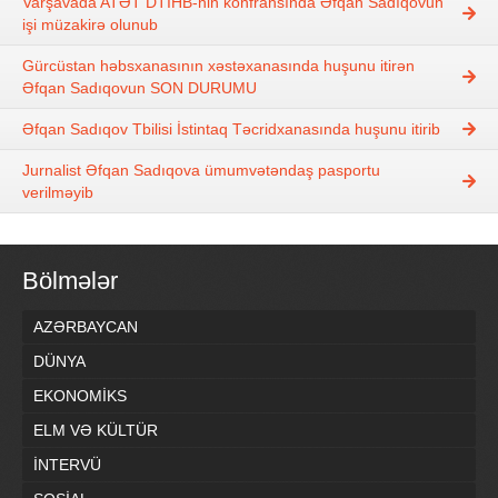
Varşavada ATƏT DTİHB-nin konfransında Əfqan Sadıqovun
işi müzakirə olunub
Gürcüstan həbsxanasının xəstəxanasında huşunu itirən
Əfqan Sadıqovun SON DURUMU
Əfqan Sadıqov Tbilisi İstintaq Təcridxanasında huşunu itirib
Jurnalist Əfqan Sadıqova ümumvətəndaş pasportu
verilməyib
Bölmələr
AZƏRBAYCAN
DÜNYA
EKONOMİKS
ELM VƏ KÜLTÜR
İNTERVÜ