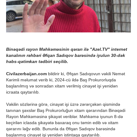
Binəqədi rayon Məhkəməsinin qərarı ilə "Azel.TV" internet
kanalının rəhbəri Əfqan Sadıqov barəsində iyulun 30-dək
həbs-qətimkan tədbiri seçilib.
Civilazerbaijan.com
bildirir ki, Əfqan Sadıqovun vəkili Nemət
Kərimli məlumat verib ki, 2024-cü ildə Baş Prokurorluqda
başlanılmış və sonradan xitam verilmiş cinayət işi yenidən
icraata qaytarılıb.
Vəkilin sözlərinə görə, cinayət işi üzrə zərərçəkən qismində
tanınan şəxslər Baş Prokurorluğun xitam qərarından Binəqədi
Rayon Məhkəməsinə şikayət veriblər. Məhkəmə iyunun 8-də
keçirilən iclasda şikayətə baxaraq onu təmin edib və xitam
qərarını ləğv edib. Bununla da Əfqan Sadıqov barəsində
başlanmış cinayət işi yenidən istintaqa qaytarılıb.