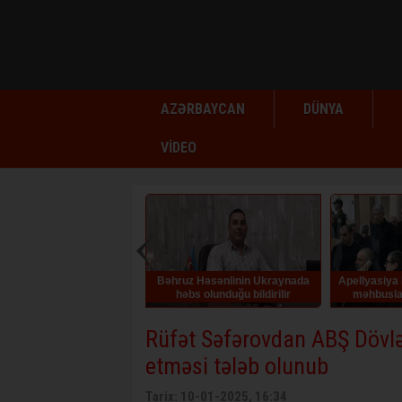
AZƏRBAYCAN
DÜNYA
VİDEO
Bəhruz Həsənlinin Ukraynada
Apellyasiya Məhkəməsi erm
həbs olunduğu bildirilir
məhbuslar barədə hökm
qüvvədə saxlayıb
Rüfət Səfərovdan ABŞ Dövl
etməsi tələb olunub
Tarix: 10-01-2025, 16:34