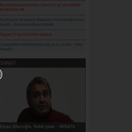
Beynəlxalq qurumlardan ToplumTV işi üzrə hökmə
REAKSİYALAR
Azərbaycan Rusiyanın Qafqazda dominantlığına son
qoyub - Ukrayna kəşfiyyat xidməti
Toplum TV işi üzrə hökm oxunub
Cəzaçəkmə müəssisəsində işıq və su yoxdur - Tofiq
Yaqublu
Şəmşad Ağa: İnformasiya axını idarəolunan
SƏNƏT
mərhələdən idarəolunmaz mərhələyə keçir
Natiq Babayev - Qız adı: Azərbaycan maarifçiliyinin
mənəvi simvolu
Qoderzi Çoxeli. İntizar - Hekayə
Avropa İttifaqı Rusiyaya qarşı 21-ci sanksiya paketini
qəbul edib
Prokuror Anar Məmmədliyə 14, Anar Abdullaya isə
13 il həbs cəzası istəyib
Eyvaz Əlləzoğlu. Yeddi çinar - HEKAYƏ
AXCP daha bir üzvünün saxlandığını bildirir