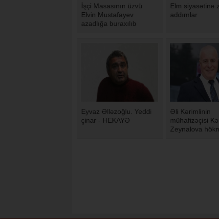
İşçi Masasının üzvü
Elm siyasətinə 
Elvin Mustafayev
addımlar
azadlığa buraxılıb
Eyvaz Əlləzoğlu. Yeddi
Əli Kərimlinin
çinar - HEKAYƏ
mühafizəçisi K
Zeynalova hök