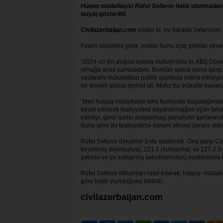
Hüquq müdafiəçisi Rüfət Səfərov həbs olunmadan
təzyiq göstərilib.
Civilazerbaijan.com
bildirir ki, bu barədə Səfərovu
Fəalın sözlərinə görə, ondan bunu açıq şəkildə etmə
“2024-cü ilin avqust ayında məlum oldu ki, ABŞ Dövlə
olmağa əsas namizədəm. Bundan sonra mənə qarşı tə
vasitəsilə mükafatdan publik qaydada imtina etməyim
ən dəyərli qlobal qiymət idi. Məhz bu mükafat məsələs
“Mən hüquq müdafiəçisi kimi fəaliyyətə başladığımda 
dəvət edilərək fəaliyyətimi dayandırmağım üçün təhdid 
edildiyi, gənc qadın araşdırmaçı jurnalistin şərlənər
Buna görə də fəaliyyətimə davam etməyi qərara aldım
Rüfət Səfərov dekabrın 3-də saxlanılıb. Ona qarşı Ci
törədilmiş dələduzluq), 221.1 (xuliqanlıq) və 127.2.
şəkildə və ya xuliqanlıq səbəblərindən) maddələrilə 
Rüfət Səfərov ittihamları rədd edərək, hüquq- müdaf
görə təqib olunduğunu bildirib.
civilazerbaijan.com