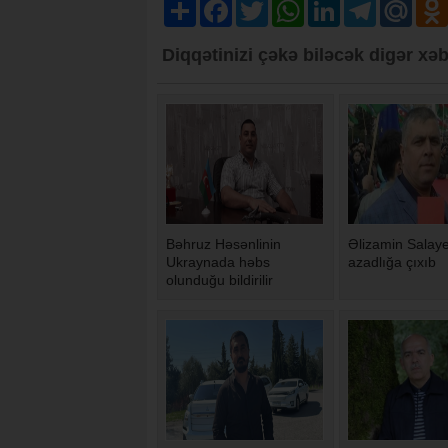
Share
Facebook
Twitter
WhatsApp
LinkedIn
Telegram
Mail.R
Diqqətinizi çəkə biləcək digər xəb
Bəhruz Həsənlinin
Əlizamin Salay
Ukraynada həbs
azadlığa çıxıb
olunduğu bildirilir