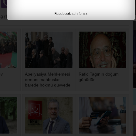
u
Odnoklassniki
Viber
Gmail
Facebook səhifəmiz
ərlər
ev
Apellyasiya Məhkəməsi
Rafiq Tağının doğum
erməni məhbuslar
günüdür
barədə hökmü qüvvədə
saxlayıb