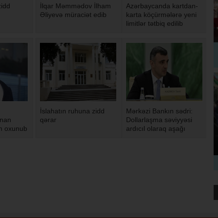
zidd
İlqar Məmmədov İlham
Azərbaycanda kartdan-
Əliyevə müraciət edib
karta köçürmələrə yeni
limitlər tətbiq edilib
İslahatın ruhuna zidd
Mərkəzi Bankın sədri:
ənan
qərar
Dollarlaşma səviyyəsi
m oxunub
ardıcıl olaraq aşağı
düşür