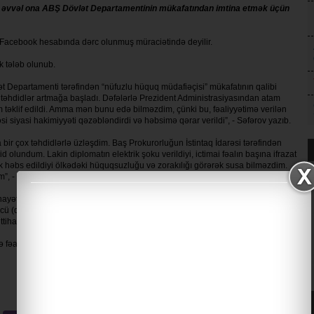
 əvvəl ona ABŞ Dövlət Departamentinin mükafatından imtina etmək üçün
n Facebook hesabında dərc olunmuş müraciətində deyilir.
k tələb olunub.
t Departamenti tərəfindən “nüfuzlu hüquq müdafiəçisi” mükafatının qalibi
hdidlər artmağa başladı. Dəfələrlə Prezident Administrasiyasından atam
 təklif edildi. Amma mən bunu edə bilməzdim, çünki bu, fəaliyyətimə verilən
i siyasi hakimiyyəti qəzəbləndirdi və həbsimə qərar verildi”, - Səfərov yazıb.
bir çox təhdidlərlə üzləşdim. Baş Prokurorluğun İstintaq İdarəsi tərəfindən
olundum. Lakin diplomatın elektrik şoku verildiyi, ictimai fəalın başına ifrazat
ək həbs edildiyi ölkədəki hüquqsuzluğu və zorakılığı görərək susa bilməzdim.
”, - Səfərov qeyd edib.
nayət Məcəlləsinin üç maddəsi - 178.3.2 (külli miqdarda ziyan vurmaqla
3-cü (qəsdən sağlamlığa daha az ciddi ziyan vurmaq, ümumi təhlükəli bir
ittiham irəli sürülüb. Ertəsi gün məhkəmə onu 4 ay müddətinə həbs edib.
iə fəaliyyətinə və ABŞ Dövlət Departamentinin mükafatına layiq görüldüyünə