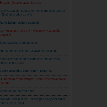
Əlizamin Salayev azadlığa çıxıb
Apellyasiya Məhkəməsi erməni məhbuslar barədə
hökmü qüvvədə saxlayıb
Rafiq Tağının doğum günüdür
İşçi Masasının üzvü Elvin Mustafayev azadlığa
buraxılıb
Elm siyasətinə zidd addımlar
İlqar Məmmədov İlham Əliyevə müraciət edib
Azərbaycanda kartdan-karta köçürmələrə yeni
limitlər tətbiq edilib
Eyvaz Əlləzoğlu. Yeddi çinar - HEKAYƏ
Əli Kərimlinin mühafizəçisi Kənan Zeynalova hökm
oxunub
İslahatın ruhuna zidd qərar
Mərkəzi Bankın sədri: Dollarlaşma səviyyəsi ardıcıl
olaraq aşağı düşür