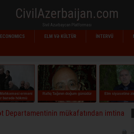
CivilAzerbaijan.com
Sivil Azərbaycan Platforması
ECONOMICS
ELM VƏ KÜLTÜR
İNTERVÜ
əni
Rafiq Tağının doğum günüdür
Elm siyasətinə zidd addımlar
ü
ət Departamentinin mükafatından imtina