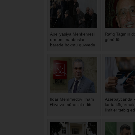
Apellyasiya Məhkəməsi
Rafiq Tağının 
erməni məhbuslar
günüdür
barədə hökmü qüvvədə
saxlayıb
İlqar Məmmədov İlham
Azərbaycanda k
Əliyevə müraciət edib
karta köçürmələ
limitlər tətbiq ed