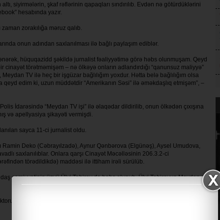
ı, siyirmələrin, şkaf rəflərinin qapaqları sındırılıb. Evdən nə götürdüklərini
cebook” hesabında yazır.
ı zaman zorakılığa məruz qalıb.
arında onun adından saxlanılması ilə bağlı paylaşım ediblər.
lənərək, hüquqazidd şəkildə jurnalist fəaliyyətimə görə həbs olunmuşam. Qeyd
 bir cinayət törətməmişəm – nə ölkəyə onların adlandırdığı “qanunsuz maliyyə”
eydan TV ilə heç bir işgüzar bağlılığım yoxdur. Hətta belə bağlılığım olsa
a qeyd edim ki, uzun müddətdir “Amerikanın Səsi” ilə əməkdaşlıq etmişəm”, –
Polis İdarəsində “Meydan TV işi” ilə əlaqədar dildirilib, onun ölkədən çıxışına
ş və apellyasiya şikayəti vermişdi.
anılan sayca 11-ci jurnalist oldu.
ı Ramin Deko (Cəbrayılzadə), Aynur Qənbərova (Elgünəş), Aysel Umudova,
dlı saxlanılıblar. Onlara qarşı Cinayət Məcəlləsinin 206.3.2-ci
rəfindən törədildikdə) maddəsi ilə ittiham irəli sürülüb.
daş cəmiyyətinin üzvü Ülvi Tahirov da həbs olunub. Ülvi Tahirovun Meydan
edaktoru, Meydan TV ilə əməkdaşlıq edən jurnalist Şəmşad Ağayev (Ağa) də