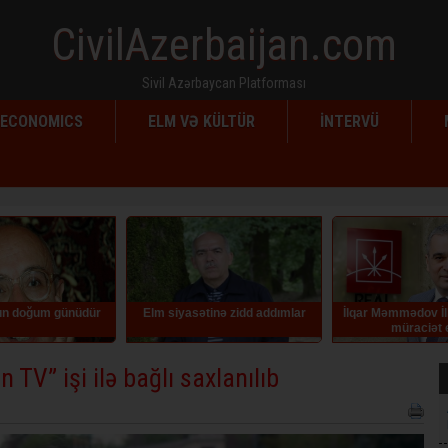
CivilAzerbaijan.com
Sivil Azərbaycan Platforması
ECONOMICS
ELM VƏ KÜLTÜR
İNTERVÜ
 siyasətinə zidd addımlar
İlqar Məmmədov İlham Əliyevə
Azərbayc
müraciət edib
köçürmələrə
 TV” işi ilə bağlı saxlanılıb