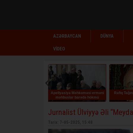
AZƏRBAYCAN
DÜNYA
VİDEO
Apellyasiya Məhkəməsi erməni
Rafiq Tağının doğum günüdür
Elm
məhbuslar barədə hökmü
qüvvədə saxlayıb
Jurnalist Ülviyyə Əli “Meydan
Tarix: 7-05-2025, 15:48