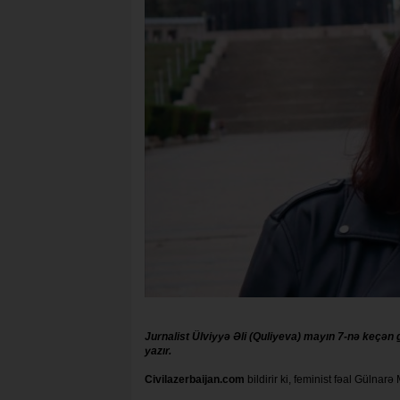
Jurnalist Ülviyyə Əli (Quliyeva) mayın 7-nə keçən
yazır.
Civilazerbaijan.com
bildirir ki, feminist fəal Gülnar