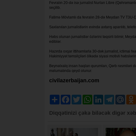
Fevralın 20-də isə jurnalist Nurlan Libre (Qəhrəmanl
seçilib.
Fatimə Mövlamlı da fevralın 28-də Meydan TV T3U-DAZ
Saxlanılan jurnalistlərin evində axtarış aparılıb, tele
Həbs olunan jurnalistlər özlərini təqsirli bilmir, Mey
ediblər.
Hazırda oxşar ittihamlarla 30-dək jurnalist, ictimai fəa
Hakimiyyət təmsilçiləri ölkədə siyasi motivli həbslərin
Beynəlxalq insan haqları qurumları, Qərb rəsmiləri d
məlumatında qeyd olunur.
civilazerbaijan.com
Share
Facebook
Twitter
WhatsApp
LinkedIn
Telegram
Mail.R
Diqqətinizi çəkə biləcək digər xəb