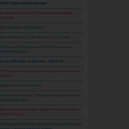
Rafiq Tağının doğum günüdür
İşçi Masasının üzvü Elvin Mustafayev azadlığa
buraxılıb
Elm siyasətinə zidd addımlar
İlqar Məmmədov İlham Əliyevə müraciət edib
Azərbaycanda kartdan-karta köçürmələrə yeni
limitlər tətbiq edilib
Eyvaz Əlləzoğlu. Yeddi çinar - HEKAYƏ
Əli Kərimlinin mühafizəçisi Kənan Zeynalova hökm
oxunub
İslahatın ruhuna zidd qərar
Mərkəzi Bankın sədri: Dollarlaşma səviyyəsi ardıcıl
olaraq aşağı düşür
Beynəlxalq qurumlardan ToplumTV işi üzrə hökmə
REAKSİYALAR
Azərbaycan Rusiyanın Qafqazda dominantlığına son
qoyub - Ukrayna kəşfiyyat xidməti