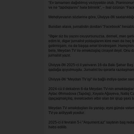
“Ev tamamən dağıdılmış vəziyyətdə olub. Pianinonun alt
və nə “tapdıqlarını” hələ bilmirik”, – fəal özünün “Fa
Mehdiyevanın sözlərinə görə, Ülviyyə Əli saxlanıldığ
Bundan əlavə, jurnalistin dostları “Facebook” hesabl
“Əgər siz bu yazını oxuyursunuzsa, deməli, mən şər
edim ki, digər jurnalist yoldaşlarım kimi mən də heç
gətirmişəm, nə də başqa əməl törətmişəm. Həmçinin, M
belə, Meydan TV ilə əməkdaşlıq cinayət deyil. Onu d
jurnalist yazır.
Ülviyyə Əli 2025-ci il yanvarın 16-da Bakı Şəhər Baş 
qadağa qoyulmuşdu. Jurnalist bu qərarla razılaşmamı
Ülviyyə Əli “Meydan TV işi” ilə bağlı indiyə qədər saxl
2024-cü il dekabrın 6-da Meydan TV-nin əməkdaşlar
Aytac Əhmədova (Tapdıq), Xəyalə Ağayeva, Natiq Cava
(qaçaqmalçılıq, əvvəlcədən əlbir olan bir qrup şəxs tə
Meydan TV əməkdaşları ilə yanaşı, eyni gündə vətən
TV-yə aidiyyəti yoxdur.
2025-ci il fevralın 5-i “Arqument.az” saytının baş r
həbs edilib.