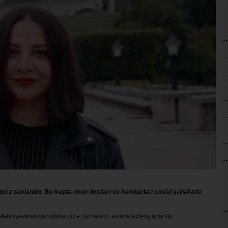
 gecə saxlanılıb. Bu haqda onun dostları və həmkarları sosial şəbəkədə
ə Mehdiyevanın yazdığına görə, jurnalistin evində axtarış aparılıb.