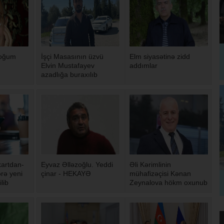
doğum
İşçi Masasının üzvü
Elm siyasətinə zidd
Elvin Mustafayev
addımlar
azadlığa buraxılıb
artdan-
Eyvaz Əlləzoğlu. Yeddi
Əli Kərimlinin
rə yeni
çinar - HEKAYƏ
mühafizəçisi Kənan
ilib
Zeynalova hökm oxunub