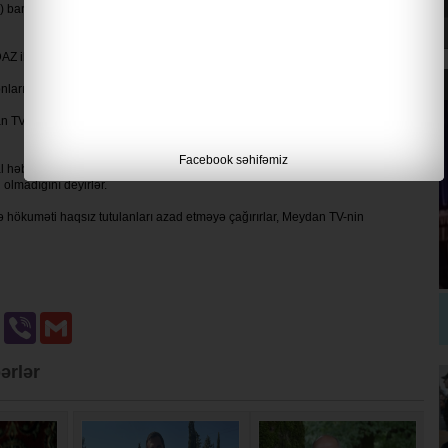
ı) barəsində Meydan TV ilə əlaqəli cinayət işinə görə həbs qətimkan tədbiri
 ilə əlaqəli cinayət işinə görə həbs edilib.
fonları, kompüterləri və digər şəxsi əşyaları götürülüb.
dan TV əməkdaşlarının tənqidçi fəaliyyətlərinə görə cəzalandırıldıqlarını bəyan
Facebook səhifəmiz
l həbsdədir. Onlar ittihamı qəbul etmir, peşə fəaliyyətləri ilə əlaqələndirirlər.
 olmadığını deyirlər.
ə hökuməti haqsız tutulanları azad etməyə çağırırlar, Meydan TV-nin
u
Odnoklassniki
Viber
Gmail
ərlər