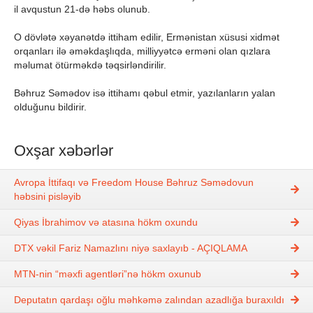
il avqustun 21-də həbs olunub.
O dövlətə xəyanətdə ittiham edilir, Ermənistan xüsusi xidmət
orqanları ilə əməkdaşlıqda, milliyyətcə erməni olan qızlara
məlumat ötürməkdə təqsirləndirilir.
Bəhruz Səmədov isə ittihamı qəbul etmir, yazılanların yalan
olduğunu bildirir.
Oxşar xəbərlər
Avropa İttifaqı və Freedom House Bəhruz Səmədovun
həbsini pisləyib
Qiyas İbrahimov və atasına hökm oxundu
DTX vəkil Fariz Namazlını niyə saxlayıb - AÇIQLAMA
MTN-nin “məxfi agentləri”nə hökm oxunub
Deputatın qardaşı oğlu məhkəmə zalından azadlığa buraxıldı