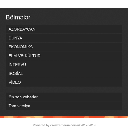
Bölmələr
AZƏRBAYCAN
DÜNYA
EKONOMİKS
ELM VƏ KÜLTÜR
İNTERVÜ
SOSİAL
VİDEO
Ən son xəbərlər
Tam versiya
Powered by
civilazerbaijan.com
© 2017-2019