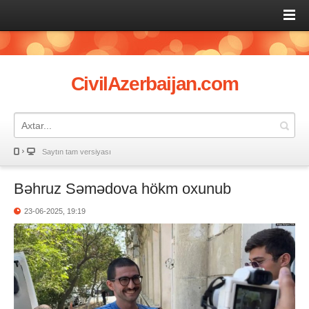
CivilAzerbaijan.com
Saytın tam versiyası
Bəhruz Səmədova hökm oxunub
23-06-2025, 19:19