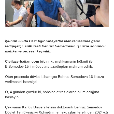
İyunun 23-də Bakı Ağır Cinayətlər Məhkəməsində gənc
tədqiqatçı, sülh fəalı Bəhruz Səmədovun işi üzrə sonuncu
məhkəmə prosesi keçirilib.
Civilazerbaijan.com
bildirir ki, məhkəmənin hökmü ilə
B.Səmədov 15 il müddətinə azadlıqdan məhrum edilib.
Ötən prosesdə dövlət ittihamçısı Bəhruz Səmədova 16 il cəza
verilməsini istəmişdi.
O, 4 gündən çoxdur ki, həbsinə etiraz olaraq ölüm aclığına
başlayıb.
Çexiyanın Karlov Universitetinin doktorantı Bəhruz Səmədov
Dövlət Təhlükəsizliyi Xidmətinin əməkdaşları tərəfindən 2024-cü