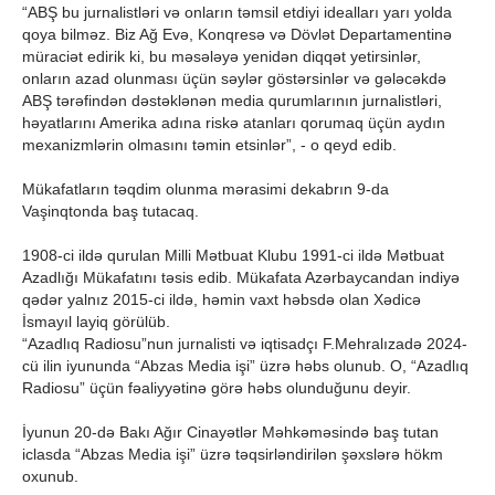
“ABŞ bu jurnalistləri və onların təmsil etdiyi idealları yarı yolda
qoya bilməz. Biz Ağ Evə, Konqresə və Dövlət Departamentinə
müraciət edirik ki, bu məsələyə yenidən diqqət yetirsinlər,
onların azad olunması üçün səylər göstərsinlər və gələcəkdə
ABŞ tərəfindən dəstəklənən media qurumlarının jurnalistləri,
həyatlarını Amerika adına riskə atanları qorumaq üçün aydın
mexanizmlərin olmasını təmin etsinlər”, - o qeyd edib.
Mükafatların təqdim olunma mərasimi dekabrın 9-da
Vaşinqtonda baş tutacaq.
1908-ci ildə qurulan Milli Mətbuat Klubu 1991-ci ildə Mətbuat
Azadlığı Mükafatını təsis edib. Mükafata Azərbaycandan indiyə
qədər yalnız 2015-ci ildə, həmin vaxt həbsdə olan Xədicə
İsmayıl layiq görülüb.
“Azadlıq Radiosu”nun jurnalisti və iqtisadçı F.Mehralızadə 2024-
cü ilin iyununda “Abzas Media işi” üzrə həbs olunub. O, “Azadlıq
Radiosu” üçün fəaliyyətinə görə həbs olunduğunu deyir.
İyunun 20-də Bakı Ağır Cinayətlər Məhkəməsində baş tutan
iclasda “Abzas Media işi” üzrə təqsirləndirilən şəxslərə hökm
oxunub.