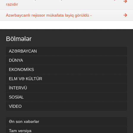
razıdır
Azərbaycanlı rejissor mükafata layiq görüldü -
Bölmələr
AZƏRBAYCAN
DÜNYA
EKONOMİKS
ELM VƏ KÜLTÜR
İNTERVÜ
SOSİAL
VİDEO
Ən son xəbərlər
Tam versiya