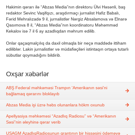
Hakimin qərarı ilə “Abzas Media”nın direktoru Ülvi Həsənli, baş
redaktor Sevinc Vaqifqızı, araşdırmaçı jurnalist Hafiz Babalı,
Fərid Mehralızadə 9 il, jurnalistlər Nərgiz Absalamova və Elnarə
Qasımova 8 il, “Abzas Media”nın koordinatoru Məhəmməd
Kekalov isə 7 il 6 ay azadlıqdan məhrum edilib.
Onlar qaçaqmalçılıq da daxil olmaqla bir neçə maddədə ittiham
ediliblər. Lakin jurnalistlər və müdafiəçiləri istintaqın ortaya tutarlı
sübutlar qoymadığını bildirib.
Oxşar xəbərlər
ABŞ Federal məhkəməsi Trampın 'Amerikanın səsi'ni
bağlamaq qərarını bloklayıb
Abzas Media işi üzrə həbs olunanlara hökm oxunub
Apellyasiya məhkəməsi “Azadlıq Radiosu” və “Amerikanın
Səsi”nin əleyhinə qərar verib
USAGM AzadlıqRadiosunun qrantının bir hissəsini ödəməyə