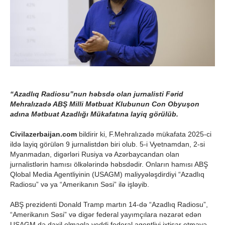
“Azadlıq Radiosu”nun həbsdə olan jurnalisti Fərid
Mehralızadə ABŞ Milli Mətbuat Klubunun Con Obyuşon
adına Mətbuat Azadlığı Mükafatına layiq görülüb.
Civilazerbaijan.com
bildirir ki, F.Mehralızadə mükafata 2025-ci
ildə layiq görülən 9 jurnalistdən biri olub. 5-i Vyetnamdan, 2-si
Myanmadan, digərləri Rusiya və Azərbaycandan olan
jurnalistlərin hamısı ölkələrində həbsdədir. Onların hamısı ABŞ
Qlobal Media Agentliyinin (USAGM) maliyyələşdirdiyi “Azadlıq
Radiosu” və ya “Amerikanın Səsi” ilə işləyib.
ABŞ prezidenti Donald Tramp martın 14-də “Azadlıq Radiosu”,
“Amerikanın Səsi” və digər federal yayımçılara nəzarət edən
USAGM də daxil olmaqla yeddi federal agentliyi ixtisar etməyə