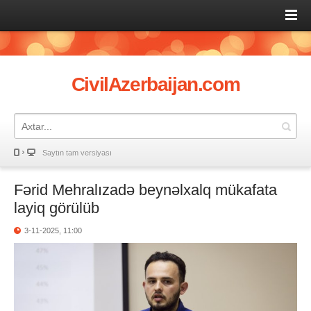
CivilAzerbaijan.com
Saytın tam versiyası
Fərid Mehralızadə beynəlxalq mükafata
layiq görülüb
3-11-2025, 11:00