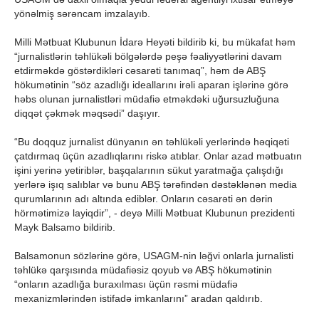
yönəlmiş sərəncam imzalayıb.
Milli Mətbuat Klubunun İdarə Heyəti bildirib ki, bu mükafat həm
“jurnalistlərin təhlükəli bölgələrdə peşə fəaliyyətlərini davam
etdirməkdə göstərdikləri cəsarəti tanımaq”, həm də ABŞ
hökumətinin “söz azadlığı ideallarını irəli aparan işlərinə görə
həbs olunan jurnalistləri müdafiə etməkdəki uğursuzluğuna
diqqət çəkmək məqsədi” daşıyır.
“Bu doqquz jurnalist dünyanın ən təhlükəli yerlərində həqiqəti
çatdırmaq üçün azadlıqlarını riskə atıblar. Onlar azad mətbuatın
işini yerinə yetiriblər, başqalarının sükut yaratmağa çalışdığı
yerlərə işıq salıblar və bunu ABŞ tərəfindən dəstəklənən media
qurumlarının adı altında ediblər. Onların cəsarəti ən dərin
hörmətimizə layiqdir”, - deyə Milli Mətbuat Klubunun prezidenti
Mayk Balsamo bildirib.
Balsamonun sözlərinə görə, USAGM-nin ləğvi onlarla jurnalisti
təhlükə qarşısında müdafiəsiz qoyub və ABŞ hökumətinin
“onların azadlığa buraxılması üçün rəsmi müdafiə
mexanizmlərindən istifadə imkanlarını” aradan qaldırıb.