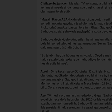
Civilazerbaijan.com
Meydan TV-yə istinadla bildirir
verilməsi məsələsində jurnalistlə bağlı cinayət işin
olunmasını tələb edib.
“Masallı Rayon ASAN Xidməti xarici pasportun verilm
sənədin notarial qaydada təsdiqlənmiş formada təqdim
Prokurorluğuna Azərbaycan tərəfinin Əfqan Sadıqovla 
Sadıqova sosial şəbəkədə paylaşdığı yazıda qeyd ed
Sadıqova deyir ki, elə göndərilən həmin məlumatlar 
belə bir sənəd tələb etməsi qanunsuzdur. Sevinc Sad
qaldırmaması düşündürücüdür:
“Bu tələbin heç bir hüquqi əsası yoxdur. Qeyd etmək is
halda şəxslə bağlı axtarış və məhdudiyyətlər də müv
hesab edilə bilməz”.
Aprelin 5-nə keçən gecə Gürcüstan Daxili İşlər Nazir
olunduğunu, ölkədən deportasiya edildiyini və üç il m
məlumatına görə, Sadıqov inzibati qanunvericilik çər
Məhkəməsi onu İnzibati Xətalar Məcəlləsinin 173-cü 
bilib. Qərara əsasən, o, cərimə olunub, deportasiya 
Azel TV media orqanının baş redaktoru Əfqan Sadıq
əvvəl bir neçə dəfə həbs olunub. 2016-cı ildə vəzifəl
azadlıqdan məhrum edilib. Sadıqov ittihamları rədd edi
ildə prezidentin əfv sərəncamı ilə azadlığa buraxılıb
bildirilib.