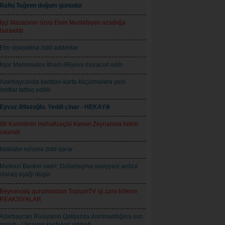
Rafiq Tağının doğum günüdür
İşçi Masasının üzvü Elvin Mustafayev azadlığa
buraxılıb
Elm siyasətinə zidd addımlar
İlqar Məmmədov İlham Əliyevə müraciət edib
Azərbaycanda kartdan-karta köçürmələrə yeni
limitlər tətbiq edilib
Eyvaz Əlləzoğlu. Yeddi çinar - HEKAYƏ
Əli Kərimlinin mühafizəçisi Kənan Zeynalova hökm
oxunub
İslahatın ruhuna zidd qərar
Mərkəzi Bankın sədri: Dollarlaşma səviyyəsi ardıcıl
olaraq aşağı düşür
Beynəlxalq qurumlardan ToplumTV işi üzrə hökmə
REAKSİYALAR
Azərbaycan Rusiyanın Qafqazda dominantlığına son
qoyub - Ukrayna kəşfiyyat xidməti