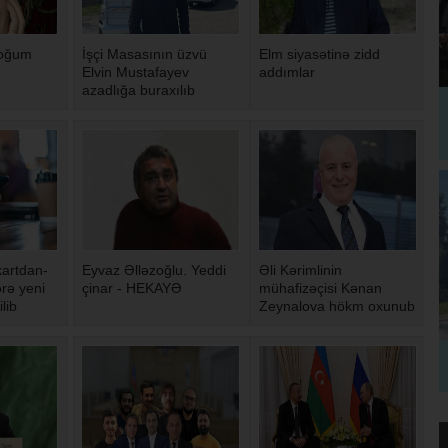
doğum
İşçi Masasının üzvü
Elm siyasətinə zidd
Elvin Mustafayev
addımlar
azadlığa buraxılıb
artdan-
Eyvaz Əlləzoğlu. Yeddi
Əli Kərimlinin
rə yeni
çinar - HEKAYƏ
mühafizəçisi Kənan
ilib
Zeynalova hökm oxunub