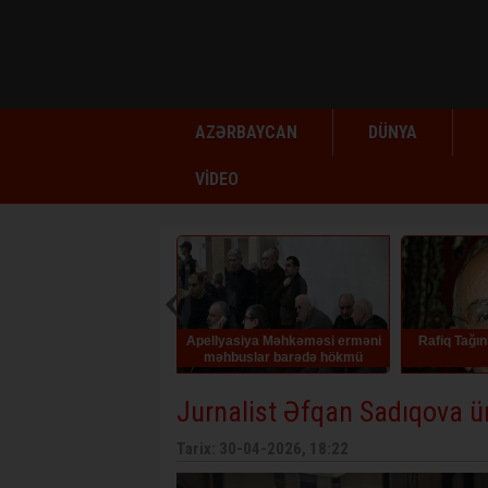
AZƏRBAYCAN
DÜNYA
VİDEO
Apellyasiya Məhkəməsi erməni
Rafiq Tağının doğum günüdür
El
məhbuslar barədə hökmü
qüvvədə saxlayıb
Jurnalist Əfqan Sadıqova 
Tarix: 30-04-2026, 18:22