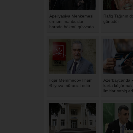
Apellyasiya Məhkəməsi
Rafiq Tağının 
erməni məhbuslar
günüdür
barədə hökmü qüvvədə
saxlayıb
İlqar Məmmədov İlham
Azərbaycanda k
Əliyevə müraciət edib
karta köçürmələ
limitlər tətbiq ed