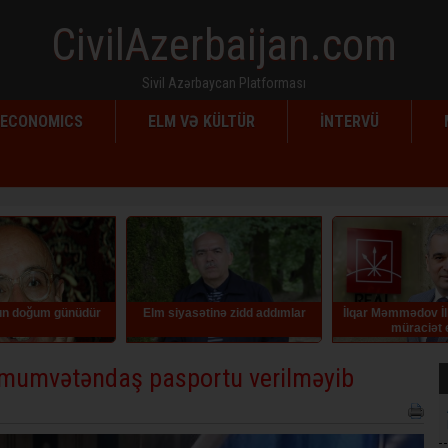
CivilAzerbaijan.com
Sivil Azərbaycan Platforması
ECONOMICS
ELM VƏ KÜLTÜR
İNTERVÜ
m siyasətinə zidd addımlar
İlqar Məmmədov İlham Əliyevə
Azərbayc
müraciət edib
köçürmələr
ümumvətəndaş pasportu verilməyib