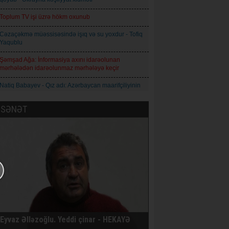
Toplum TV işi üzrə hökm oxunub
Cəzaçəkmə müəssisəsində işıq və su yoxdur - Tofiq
Yaqublu
Şəmşad Ağa: İnformasiya axını idarəolunan
mərhələdən idarəolunmaz mərhələyə keçir
Natiq Babayev - Qız adı: Azərbaycan maarifçiliyinin
mənəvi simvolu
SƏNƏT
Qoderzi Çoxeli. İntizar - Hekayə
Avropa İttifaqı Rusiyaya qarşı 21-ci sanksiya paketini
qəbul edib
Prokuror Anar Məmmədliyə 14, Anar Abdullaya isə
13 il həbs cəzası istəyib
AXCP daha bir üzvünün saxlandığını bildirir
İqor Skibyuk Ukrayna baş qərargah rəisi təyin
olunub
Eyvaz Əlləzoğlu. Yeddi çinar - HEKAYƏ
Nikaraqua prezidenti Daniel Orteqa: Ölkədə daha