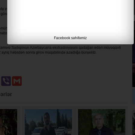
 inzibati qaydada saxlanılıb. Gürcüstan Daxili İşlər Nazirliyinin məlumatına
a görə məsuliyyətə cəlb edilib, o cümlədən toplantı və nümayiş qaydalarını
ühafizə orqanlarının sorğusu əsasında saxlanılıb və Tbilisi Şəhər
bs qətimkan tədbiri seçib. O, Azərbaycana ekstradisiyaya etiraz olaraq
Facebook səhifəmiz
hkəməsi Sadıqovun Azərbaycana ekstradisiyasını qadağan edən müvəqqəti
quz aylıq həbsdən sonra girov müqabilində azadlığa buraxılıb.
u
Odnoklassniki
Viber
Gmail
ərlər