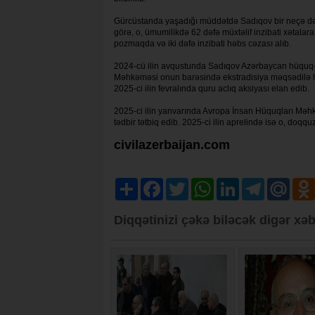
Gürcüstanda yaşadığı müddətdə Sadıqov bir neçə dəfə
görə, o, ümumilikdə 62 dəfə müxtəlif inzibati xətalar
pozmaqda və iki dəfə inzibati həbs cəzası alıb.
2024-cü ilin avqustunda Sadıqov Azərbaycan hüquq-m
Məhkəməsi onun barəsində ekstradisiya məqsədilə hə
2025-ci ilin fevralında quru aclıq aksiyası elan edib.
2025-ci ilin yanvarında Avropa İnsan Hüquqları Mə
tədbir tətbiq edib. 2025-ci ilin aprelində isə o, doq
civilazerbaijan.com
Share
Facebook
Twitter
WhatsApp
LinkedIn
Telegram
Mail.R
Diqqətinizi çəkə biləcək digər xəb