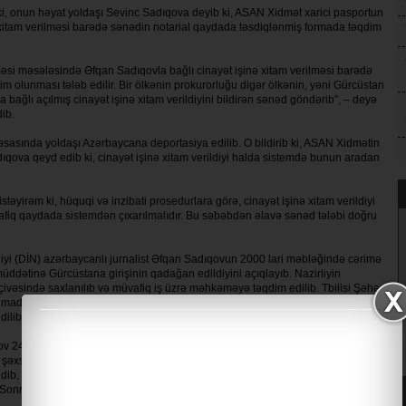
 ki, onun həyat yoldaşı Sevinc Sadıqova deyib ki, ASAN Xidmət xarici pasportun
ə xitam verilməsi barədə sənədin notarial qaydada təsdiqlənmiş formada təqdim
əsi məsələsində Əfqan Sadıqovla bağlı cinayət işinə xitam verilməsi barədə
 olunması tələb edilir. Bir ölkənin prokurorluğu digər ölkənin, yəni Gürcüstan
bağlı açılmış cinayət işinə xitam verildiyini bildirən sənəd göndərib”, – deyə
ib.
əsasında yoldaşı Azərbaycana deportasiya edilib. O bildirib ki, ASAN Xidmətin
ıqova qeyd edib ki, cinayət işinə xitam verildiyi halda sistemdə bunun aradan
təyirəm ki, hüquqi və inzibati prosedurlara görə, cinayət işinə xitam verildiyi
afiq qaydada sistemdən çıxarılmalıdır. Bu səbəbdən əlavə sənəd tələbi doğru
liyi (DİN) azərbaycanlı jurnalist Əfqan Sadıqovun 2000 lari məbləğində cərimə
üddətinə Gürcüstana girişinin qadağan edildiyini açıqlayıb. Nazirliyin
çivəsində saxlanılıb və müvafiq iş üzrə məhkəməyə təqdim edilib. Tbilisi Şəhər
maddəsi üzrə – sosial mediada polis əməkdaşını təhqir etməkdə – təqsirli
edilib və ölkəyə girişinə qadağa qoyulub.
ov 24 dekabr 2023-cü ildən Gürcüstanda yaşayırdı.O, Azərbaycanda daha
i şəxsdən pul tələb etmə ittihamı ilə saxlanılıb və məhkəmə tərəfindən
b, müdafiəçiləri isə işi onun jurnalist fəaliyyəti ilə əlaqələndirib. O, 2019-cu
. Sonrakı dövrdə də onun müxtəlif inzibati işlər üzrə məsuliyyətə cəlb olunduğu