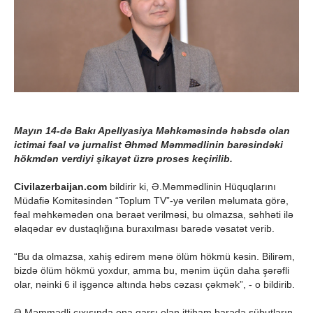
Mayın 14-də Bakı Apellyasiya Məhkəməsində həbsdə olan
ictimai fəal və jurnalist Əhməd Məmmədlinin barəsindəki
hökmdən verdiyi şikayət üzrə proses keçirilib.
Civilazerbaijan.com
bildirir ki, Ə.Məmmədlinin Hüquqlarını
Müdafiə Komitəsindən “Toplum TV”-yə verilən məlumata görə,
fəal məhkəmədən ona bəraət verilməsi, bu olmazsa, səhhəti ilə
əlaqədar ev dustaqlığına buraxılması barədə vəsatət verib.
“Bu da olmazsa, xahiş edirəm mənə ölüm hökmü kəsin. Bilirəm,
bizdə ölüm hökmü yoxdur, amma bu, mənim üçün daha şərəfli
olar, nəinki 6 il işgəncə altında həbs cəzası çəkmək”, - o bildirib.
Ə.Məmmədli çıxışında ona qarşı olan ittiham barədə sübutların