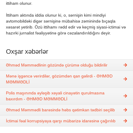
ittiham olunur.
İttiham aktında iddia olunur ki, o, sərnişin kimi mindiyi
avtomobildəki digər sərnişinə mübahisə zəminində bıçaqla
xəsarət yetirib. Özü ittihamı rədd edir və keçmiş siyasi-ictimai və
hazırki jurnalist fəaliyyətinə görə cəzalandırıldığını deyir.
Oxşar xəbərlər
Əhməd Məmmədlinin gözündə çürümə olduğu bildirilir
Mənə işgəncə verirdilər, gözümdən qan gəlirdi - ƏHMƏD
MƏMMƏDLİ
Polis maşınında əyləşib xəyali cinayətin qurulmasına
baxırdım - ƏHMƏD MƏMMƏDLİ
Əhməd Məmmədli barəsində həbs qətimkan tədbiri seçilib
İctimai fəal korrupsiyaya qarşı mübarizə idarəsinə çağırılıb