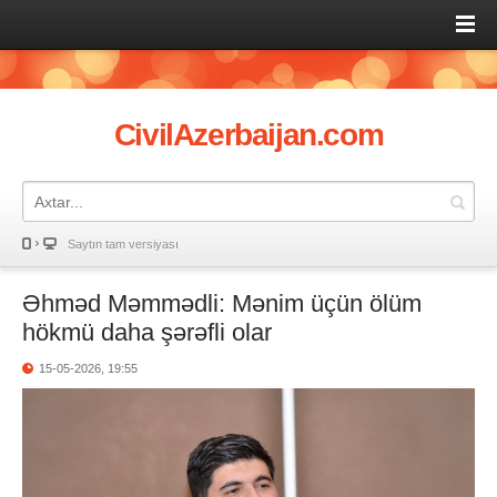
CivilAzerbaijan.com
Saytın tam versiyası
Əhməd Məmmədli: Mənim üçün ölüm
hökmü daha şərəfli olar
15-05-2026, 19:55