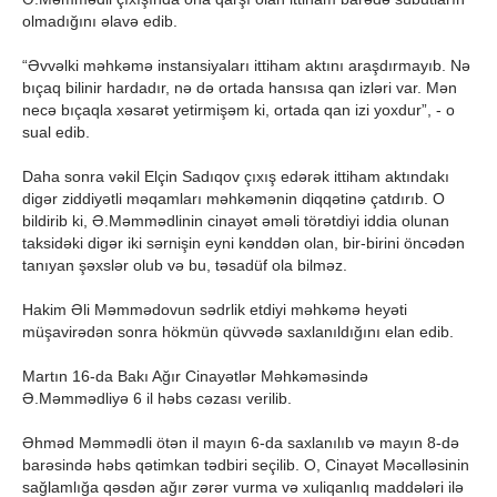
olmadığını əlavə edib.
“Əvvəlki məhkəmə instansiyaları ittiham aktını araşdırmayıb. Nə
bıçaq bilinir hardadır, nə də ortada hansısa qan izləri var. Mən
necə bıçaqla xəsarət yetirmişəm ki, ortada qan izi yoxdur”, - o
sual edib.
Daha sonra vəkil Elçin Sadıqov çıxış edərək ittiham aktındakı
digər ziddiyətli məqamları məhkəmənin diqqətinə çatdırıb. O
bildirib ki, Ə.Məmmədlinin cinayət əməli törətdiyi iddia olunan
taksidəki digər iki sərnişin eyni kənddən olan, bir-birini öncədən
tanıyan şəxslər olub və bu, təsadüf ola bilməz.
Hakim Əli Məmmədovun sədrlik etdiyi məhkəmə heyəti
müşavirədən sonra hökmün qüvvədə saxlanıldığını elan edib.
Martın 16-da Bakı Ağır Cinayətlər Məhkəməsində
Ə.Məmmədliyə 6 il həbs cəzası verilib.
Əhməd Məmmədli ötən il mayın 6-da saxlanılıb və mayın 8-də
barəsində həbs qətimkan tədbiri seçilib. O, Cinayət Məcəlləsinin
sağlamlığa qəsdən ağır zərər vurma və xuliqanlıq maddələri ilə