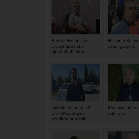
Bəhruz Həsənlinin
Əlizamin Salay
Ukraynada həbs
azadlığa çıxıb
olunduğu bildirilir
İşçi Masasının üzvü
Elm siyasətinə 
Elvin Mustafayev
addımlar
azadlığa buraxılıb