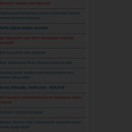
Əlizamin Salayev azadlığa çıxıb
Apellyasiya Məhkəməsi erməni məhbuslar barədə
hökmü qüvvədə saxlayıb
Rafiq Tağının doğum günüdür
İşçi Masasının üzvü Elvin Mustafayev azadlığa
buraxılıb
Elm siyasətinə zidd addımlar
İlqar Məmmədov İlham Əliyevə müraciət edib
Azərbaycanda kartdan-karta köçürmələrə yeni
limitlər tətbiq edilib
Eyvaz Əlləzoğlu. Yeddi çinar - HEKAYƏ
Əli Kərimlinin mühafizəçisi Kənan Zeynalova hökm
oxunub
İslahatın ruhuna zidd qərar
Mərkəzi Bankın sədri: Dollarlaşma səviyyəsi ardıcıl
olaraq aşağı düşür