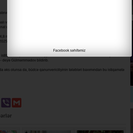
nın faktiki xərcə çevrilmədiyini göstərir”, - deyə o bildirib.
əsaitlərin icrasında ciddi geriqalma olduğunu qeyd edib. O bildirib ki,
at qaytarılmalı olsa da, bunun yalnız 10,7 faizi icra olunub.
84,8 milyon manat vəsaitin qanunvericilikdə nəzərdə tutulmayan istiqamət üzrə
ə, 2025-ci ildə bir qurumun büdcədənkənar xərclərinin maliyyələşdirilməsi üçün
Facebook səhifəmiz
 istifadə istiqamətlərini müəyyən edən maddəsində nəzərdə tutulmayan bu
”, - deyə Gülməmmədov bildirib.
da əks olunsa da, büdcə qanunvericiliyinin tələbləri baxımından bu istiqamətə
u
Odnoklassniki
Viber
Gmail
ərlər