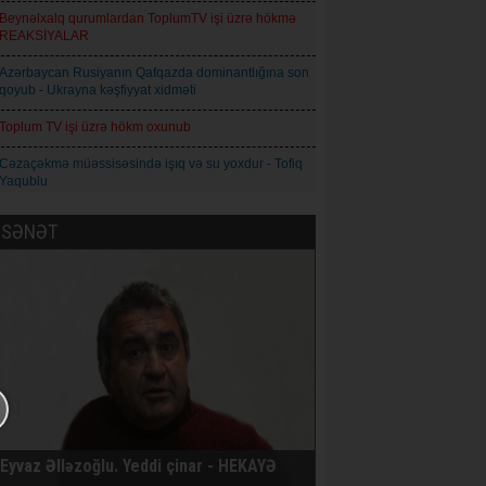
Beynəlxalq qurumlardan ToplumTV işi üzrə hökmə
REAKSİYALAR
Azərbaycan Rusiyanın Qafqazda dominantlığına son
qoyub - Ukrayna kəşfiyyat xidməti
Toplum TV işi üzrə hökm oxunub
Cəzaçəkmə müəssisəsində işıq və su yoxdur - Tofiq
Yaqublu
Şəmşad Ağa: İnformasiya axını idarəolunan
SƏNƏT
mərhələdən idarəolunmaz mərhələyə keçir
Natiq Babayev - Qız adı: Azərbaycan maarifçiliyinin
mənəvi simvolu
Qoderzi Çoxeli. İntizar - Hekayə
Avropa İttifaqı Rusiyaya qarşı 21-ci sanksiya paketini
qəbul edib
Prokuror Anar Məmmədliyə 14, Anar Abdullaya isə
13 il həbs cəzası istəyib
Eyvaz Əlləzoğlu. Yeddi çinar - HEKAYƏ
AXCP daha bir üzvünün saxlandığını bildirir