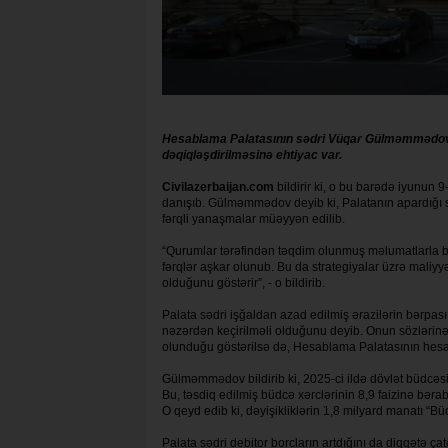
Hesablama Palatasının sədri Vüqar Gülməmmədov bi
dəqiqləşdirilməsinə ehtiyac var.
Civilazerbaijan.com
bildirir ki, o bu barədə iyunun 9
danışıb. Gülməmmədov deyib ki, Palatanın apardığı seç
fərqli yanaşmalar müəyyən edilib.
“Qurumlar tərəfindən təqdim olunmuş məlumatlarla bü
fərqlər aşkar olunub. Bu da strategiyalar üzrə mali
olduğunu göstərir”, - o bildirib.
Palata sədri işğaldan azad edilmiş ərazilərin bərpası
nəzərdən keçirilməli olduğunu deyib. Onun sözlərinə 
olunduğu göstərilsə də, Hesablama Palatasının hesab
Gülməmmədov bildirib ki, 2025-ci ildə dövlət büdcəsi
Bu, təsdiq edilmiş büdcə xərclərinin 8,9 faizinə bəra
O qeyd edib ki, dəyişikliklərin 1,8 milyard manatı “
Palata sədri debitor borcların artdığını da diqqətə çat