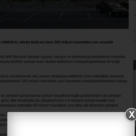
ldirib ki, dövlət büdcəsi üzrə 160 milyon manatdan çox vəsaitin
-da Milli Məclisin İqtisadi siyasət, sənaye və sahibkarlıq komitəsinin iclasında
mə təhlillər zamanı bəzi strateji tədbirlərin maliyyələşdirilməsi ilə bağlı
dcə sənədlərində əks olunan strategiya tədbirləri üzrə məbləğlər arasında
yyələşdirmənin 160 milyon manatdan çox hissəsinin dəqiqləşdirilməsinə ehtiyac
 və yenidən qurulmasına ayrılan vəsaitlərlə bağlı göstəricilərin də yenidən
görə, illik hesabatda bu istiqamət üzrə 4,4 milyard manat vəsaitin icra
lamaları məbləğin 60 milyon manatdan çox artıq ola biləcəyini göstərir.
nin icrası zamanı edilən dəyişikliklərin ümumi həcmi 3,7 milyard manat olub.
bərdir. Müqayisə üçün, 2024-cü ildə bu göstərici 2,4 milyard manat təşkil edib.
Büdcə sistemi haqqında” qanunun müvafiq maddələrinə əsasən həyata keçirilib.
dırıb. Onun sözlərinə görə, 2025-ci ildə debitor borclar 17 faiz və ya 1 milyard