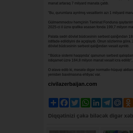
manat artaraq 7 milyard manata çatıb.
“Bu, qurumlara ayrılmış vəsaitlərin azı 1 milyard manatı
Gülməmmədov həmçinin Təminat Fonduna qaytarılmalı v
2025-ci il üzrə qrafikə əsasən fonda 199,7 milyon man
Palata sədri dövlət büdcəsinin sərbəst qalığından 1
istifadə edildiyini də açıqlayıb. Onun sözlərinə gör
dövlət büdcəsinin sərbəst qalığından vəsait ayrılıb.
“‘Büdcə sistemi haqqında’ qanunun sərbəst qalıqdan
istiqamət üzrə 184,8 milyon manat vəsait icra edilib
O əlavə edib ki, məsələ digər normativ-hüquqi aktlar
yenidən baxılmasına ehtiyac var.
civilazerbaijan.com
Share
Facebook
Twitter
WhatsApp
LinkedIn
Telegram
Mail.R
Diqqətinizi çəkə biləcək digər xəb