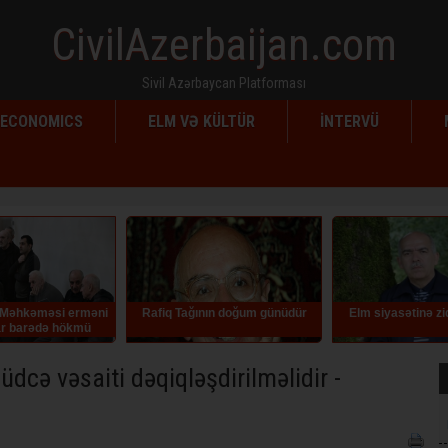
CivilAzerbaijan.com
Sivil Azərbaycan Platforması
ECONOMICS
ELM VƏ KÜLTÜR
İNTERVÜ
ağının doğum günüdür
Elm siyasətinə zidd addımlar
İlqar Məmmədo
müraci
cə vəsaiti dəqiqləşdirilməlidir -