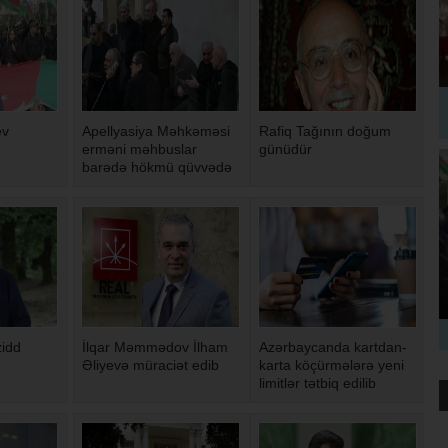
ev
Apellyasiya Məhkəməsi
Rafiq Tağının doğum
erməni məhbuslar
günüdür
barədə hökmü qüvvədə
saxlayıb
zidd
İlqar Məmmədov İlham
Azərbaycanda kartdan-
Əliyevə müraciət edib
karta köçürmələrə yeni
limitlər tətbiq edilib