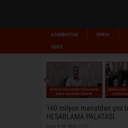
AZƏRBAYCAN
DÜNYA
VİDEO
əhruz Həsənlinin Ukraynada
Apellyasiya Məhkəməsi erməni
Rafiq T
həbs olunduğu bildirilir
məhbuslar barədə hökmü
qüvvədə saxlayıb
160 milyon manatdan çox büd
HESABLAMA PALATASI
Tarix: 9-06-2026, 17:31