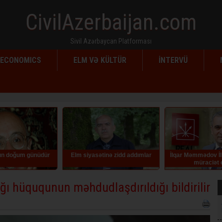
CivilAzerbaijan.com
Sivil Azərbaycan Platforması
ECONOMICS
ELM VƏ KÜLTÜR
İNTERVÜ
Elm siyasətinə zidd addımlar
İlqar Məmmədov İlham Əliyevə
Az
müraciət edib
köç
ığı hüququnun məhdudlaşdırıldığı bildirilir