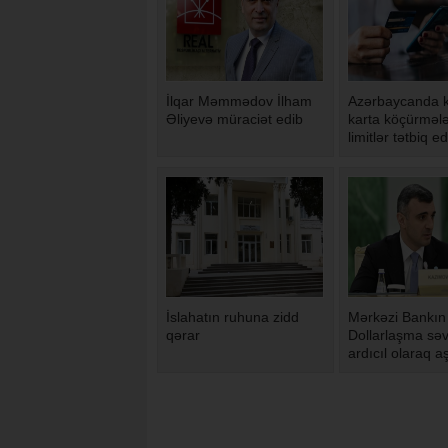
İlqar Məmmədov İlham
Azərbaycanda k
Əliyevə müraciət edib
karta köçürmələ
limitlər tətbiq ed
İslahatın ruhuna zidd
Mərkəzi Bankın 
qərar
Dollarlaşma səv
ardıcıl olaraq a
düşür