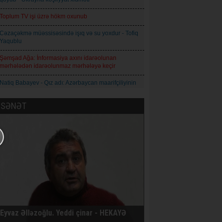
Toplum TV işi üzrə hökm oxunub
Cəzaçəkmə müəssisəsində işıq və su yoxdur - Tofiq
Yaqublu
Şəmşad Ağa: İnformasiya axını idarəolunan
mərhələdən idarəolunmaz mərhələyə keçir
Natiq Babayev - Qız adı: Azərbaycan maarifçiliyinin
mənəvi simvolu
SƏNƏT
Qoderzi Çoxeli. İntizar - Hekayə
Avropa İttifaqı Rusiyaya qarşı 21-ci sanksiya paketini
qəbul edib
Prokuror Anar Məmmədliyə 14, Anar Abdullaya isə
13 il həbs cəzası istəyib
AXCP daha bir üzvünün saxlandığını bildirir
İqor Skibyuk Ukrayna baş qərargah rəisi təyin
olunub
Eyvaz Əlləzoğlu. Yeddi çinar - HEKAYƏ
Nikaraqua prezidenti Daniel Orteqa: Ölkədə daha