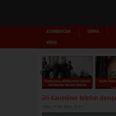
AZƏRBAYCAN
DÜNYA
VİDEO
Apellyasiya Məhkəməsi erməni
Rafiq Tağının doğum günüdür
məhbuslar barədə hökmü
qüvvədə saxlayıb
Əli Kərimlinin telefon danış
Tarix: 17-06-2026, 15:11