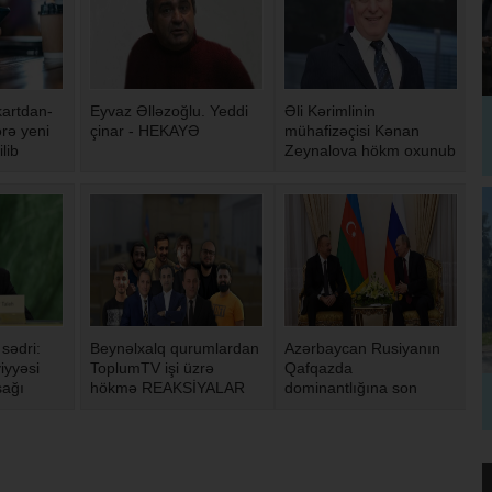
artdan-
Eyvaz Əlləzoğlu. Yeddi
Əli Kərimlinin
rə yeni
çinar - HEKAYƏ
mühafizəçisi Kənan
ilib
Zeynalova hökm oxunub
sədri:
Beynəlxalq qurumlardan
Azərbaycan Rusiyanın
iyyəsi
ToplumTV işi üzrə
Qafqazda
şağı
hökmə REAKSİYALAR
dominantlığına son
qoyub - Ukrayna
kəşfiyyat xidməti