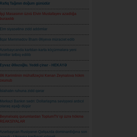
Rafiq Tağının doğum günüdür
İşçi Masasının üzvü Elvin Mustafayev azadlığa
buraxılıb
Elm siyasətinə zidd addımlar
İlqar Məmmədov İlham Əliyevə müraciət edib
Azərbaycanda kartdan-karta köçürmələrə yeni
limitlər tətbiq edilib
Eyvaz Əlləzoğlu. Yeddi çinar - HEKAYƏ
Əli Kərimlinin mühafizəçisi Kənan Zeynalova hökm
oxunub
İslahatın ruhuna zidd qərar
Mərkəzi Bankın sədri: Dollarlaşma səviyyəsi ardıcıl
olaraq aşağı düşür
Beynəlxalq qurumlardan ToplumTV işi üzrə hökmə
REAKSİYALAR
Azərbaycan Rusiyanın Qafqazda dominantlığına son
qoyub - Ukrayna kəşfiyyat xidməti