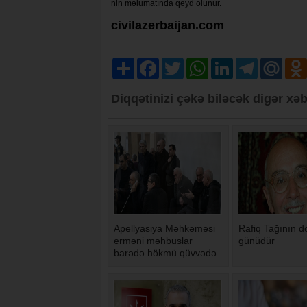
nin məlumatında qeyd olunur.
civilazerbaijan.com
Share
Facebook
Twitter
WhatsApp
LinkedIn
Telegram
Mail.R
Diqqətinizi çəkə biləcək digər xəb
Apellyasiya Məhkəməsi
Rafiq Tağının 
erməni məhbuslar
günüdür
barədə hökmü qüvvədə
saxlayıb