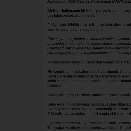
Azərbaycan Xalq Cəbhəsi Partiyasının (AXCP) həbsd
Civilazerbaijan.com
bildirir ki, partiya üzvlərinin
baş tutan prosesdə dilə gətirib.
Partiya sədri bildirib ki, artıq ikinci dəfədir ailəsi il
verdiyi müsahibələrlə əlaqələndirib.
"Baxmayaraq ki, mənim saxlanma şəraitim əvvəldən 
da çətinləşdiriblər. Ailəmlə telefon əlaqəsi saxlamağ
üzləşdiyim çətinliklərlə bağlı hələlik detallı məlu
yaratmaqla yazılarımın dayandırılmasına nail olmaq i
İddialarla bağlı rəsmi qurumlardan münasibət alma
Əli Kərimli ötən il dekabrın 1-də həbs olunub. Ona qa
konstitusiya quruluşunu zorla dəyişdirməyə yönələn h
katibi Məmməd İbrahim də eyni ittihamla həbs olunub. O
bildirirlər.
Ə.Kərimli keçmiş Prezident Administrasiyası rəhbəri R
Daha əvvəl hökumətyönlü mediada yayılan iddiaya g
Azərbaycanda keçid hökuməti yaratmağı təklif edib.
R.Mehdiyevlə əməkdaşlıq etdiyi haqda iddiaları təkzi
Eyni işlə əlaqədar Milli Şuranın sədri Cəmil Həsənli D
Türkiyədən Azərbaycana deportasiya olunub. Keçmiş 