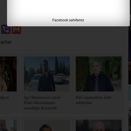
Facebook səhifəmiz
u
Odnoklassniki
Viber
Gmail
ərlər
doğum
İşçi Masasının üzvü
Elm siyasətinə zidd
Elvin Mustafayev
addımlar
azadlığa buraxılıb