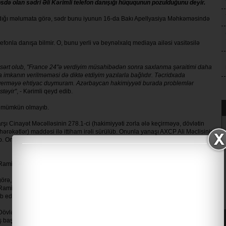
ə olan sədri Əli Kərimli telefon danışığı hüququnun pozulduğunu deyir.
 yaydığı məlumata görə, sədr bunu iyunun 16-da Bakı Apellyasiya Məhkəməsində
ə telefonla danışa bilmir. O, bunu yerli və beynəlxalq mediaya ailəsi vasitəsilə
sərt olub, "France 24"ə verdiyim müsahibədən sonra saxlanma şəraitimi daha
a imkanın verilməməsi də diktə etdiyim yazılarla bağlıdır. Təcridxada
mat verməyə ehtiyac duymuram. Azərbaycan hakimiyyəti burada problemlər
stəyir"
, - Kərimli qeyd edib.
q mümkün olmayıb.
rşı Cinayət Məcəlləsinin 278.1-ci (hakimiyyəti zorla ələ keçirməyə, dövlətin
ərəkətlər) maddəsi ilə ittiham irəli sürülüb. Onunla yanaşı AXCP Ali Məclisinin
nlar ittihamları rədd edir, hakimiyyətin sifarişi ilə həbs olunduqlarını
amiz Mehdiyevə qarşı açılmış cinayət işi ilə əlaqədar saxlanılıb.
örə, R.Mehdiyev Rusiya prezidenti Vladimir Putinə məktub yazaraq
 Ramiz Mehdiyevin bu iddialara münasibəti məlum deyil. Ə.Kərimli daha öncə
b edib.
övlət Təhlükəsizliyi Xidmətində dindirilib. Milli Şura üzvü Gültəkin Hacıbəyli
baş nazir müavini Abbas Abbasov isə beynəlxalq axtarışa verilib, Toplum Tv-