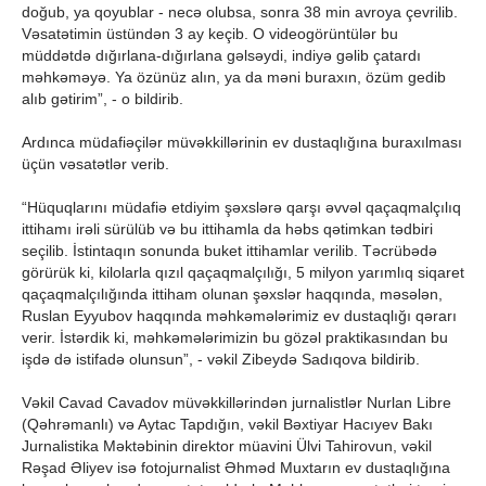
doğub, ya qoyublar - necə olubsa, sonra 38 min avroya çevrilib.
Vəsatətimin üstündən 3 ay keçib. O videogörüntülər bu
müddətdə dığırlana-dığırlana gəlsəydi, indiyə gəlib çatardı
məhkəməyə. Ya özünüz alın, ya da məni buraxın, özüm gedib
alıb gətirim”, - o bildirib.
Ardınca müdafiəçilər müvəkkillərinin ev dustaqlığına buraxılması
üçün vəsatətlər verib.
“Hüquqlarını müdafiə etdiyim şəxslərə qarşı əvvəl qaçaqmalçılıq
ittihamı irəli sürülüb və bu ittihamla da həbs qətimkan tədbiri
seçilib. İstintaqın sonunda buket ittihamlar verilib. Təcrübədə
görürük ki, kilolarla qızıl qaçaqmalçılığı, 5 milyon yarımlıq siqaret
qaçaqmalçılığında ittiham olunan şəxslər haqqında, məsələn,
Ruslan Eyyubov haqqında məhkəmələrimiz ev dustaqlığı qərarı
verir. İstərdik ki, məhkəmələrimizin bu gözəl praktikasından bu
işdə də istifadə olunsun”, - vəkil Zibeydə Sadıqova bildirib.
Vəkil Cavad Cavadov müvəkkillərindən jurnalistlər Nurlan Libre
(Qəhrəmanlı) və Aytac Tapdığın, vəkil Bəxtiyar Hacıyev Bakı
Jurnalistika Məktəbinin direktor müavini Ülvi Tahirovun, vəkil
Rəşad Əliyev isə fotojurnalist Əhməd Muxtarın ev dustaqlığına