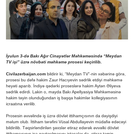
İyulun 3-də Bakı Ağır Cinayətlər Məhkəməsində “Meydan
TV işi” üzrə növbəti məhkəmə prosesi keçirilib.
Civilazerbaijan.com
bildirir ki, “Meydan TV”-nin xəbərinə görə,
prosesi bu dəfə hakim Zaur Hacıyevin sədrlik etdiyi məhkəmə
heyəti aparıb. İndiyə qədərki proseslərə hakim Aytən Əliyeva
sədrlik edirdi. Lakin o, mayda Bakı Apellyasiya Məhkəməsinə
hakim təyin olunduğundan iş başqa hakimlər kollegiyasının
icraatına verilib.
Prosesin əvvəlində iş üzrə dövlət ittihamçısının da dəyişdiyi
məlum olub. İttiham tərəfini Vüsal Abdullayevin müdafiə edəcəyi
bildirilib. Təqsirləndirilən şəxslər etiraz edərək əvvəlki dövlət
ittihamçısının işə qaytarılmasını istəsələr də, etiraz təmin