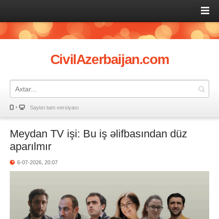
CivilAzerbaijan.com
Saytın tam versiyası
Meydan TV işi: Bu iş əlifbasından düz
aparılmır
6-07-2026, 20:07