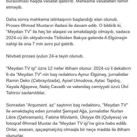
buraxılması haqda vəsatət qaldırıb. Məhkəmə vəsatətləri təmin
etməyib.
Daha sonra məhkəmə istintaqının başlandığı elan olunub.
Proses Əhməd Muxtarın ifadəsi ilə davam edib. O bildirib ki,
“Meydan TV” ilə heç bir əlaqəsi və əməkdaşlığı olmayıb, sadəcə
2024-cü ilin oktyabrında Tbilisidən Bakıya gələndə A.Elgünəşin
xahişi ilə ona 7 min avro pul gətirib.
Növbəti proses iyulun 24-ə təyin olunub.
"Meydan TV işi" üzrə 12 nəfər ittiham olunur. 2024-cü il dekabrın
6-da “Meydan TV”-nin baş redaktoru Aynur Elgünəş, jurnalistlər
Ramin Deko (Cəbrayılzadə), Aysel Umudova, Aytac Tapdıq,
Xəyalə Ağayeva, Natiq Cavadlı və vətəndaş cəmiyyəti üzvü Ülvi
Tahirov saxlanılıblar.
Sonradan “Arqument. az” saytının baş redaktoru, "Meydan TV"
ilə əməkdaşlıq edən jurnalist Şəmşad Ağa, jurnalistlər Nurlan
Libre (Qəhrəmanlı), Fatimə Mövlamlı, Ülviyyə Əli (Quliyeva) və
fotoqraf Əhməd Muxtar da “Meydan TV işi”nə görə həbs edilib.
Onlar, əsasən, qaçaqmalçılıq olmaqla bir neçə maddə ilə ittiham
olunurlar.