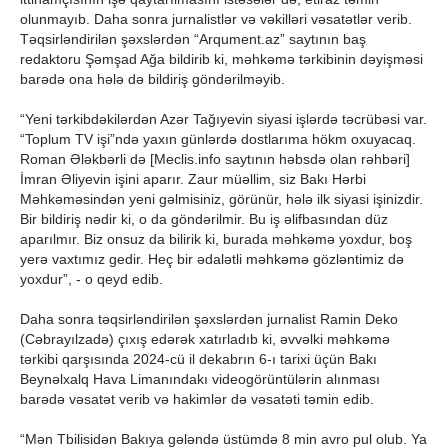
olunmayıb. Daha sonra jurnalistlər və vəkilləri vəsatətlər verib.
Təqsirləndirilən şəxslərdən “Arqument.az” saytının baş
redaktoru Şəmşad Ağa bildirib ki, məhkəmə tərkibinin dəyişməsi
barədə ona hələ də bildiriş göndərilməyib.
“Yeni tərkibdəkilərdən Azər Tağıyevin siyasi işlərdə təcrübəsi var.
“Toplum TV işi”ndə yaxın günlərdə dostlarıma hökm oxuyacaq.
Roman Ələkbərli də [Meclis.info saytının həbsdə olan rəhbəri]
İmran Əliyevin işini aparır. Zaur müəllim, siz Bakı Hərbi
Məhkəməsindən yeni gəlmisiniz, görünür, hələ ilk siyasi işinizdir.
Bir bildiriş nədir ki, o da göndərilmir. Bu iş əlifbasından düz
aparılmır. Biz onsuz da bilirik ki, burada məhkəmə yoxdur, boş
yerə vaxtımız gedir. Heç bir ədalətli məhkəmə gözləntimiz də
yoxdur”, - o qeyd edib.
Daha sonra təqsirləndirilən şəxslərdən jurnalist Ramin Deko
(Cəbrayılzadə) çıxış edərək xatırladıb ki, əvvəlki məhkəmə
tərkibi qarşısında 2024-cü il dekabrın 6-ı tarixi üçün Bakı
Beynəlxalq Hava Limanındakı videogörüntülərin alınması
barədə vəsatət verib və hakimlər də vəsatəti təmin edib.
“Mən Tbilisidən Bakıya gələndə üstümdə 8 min avro pul olub. Ya