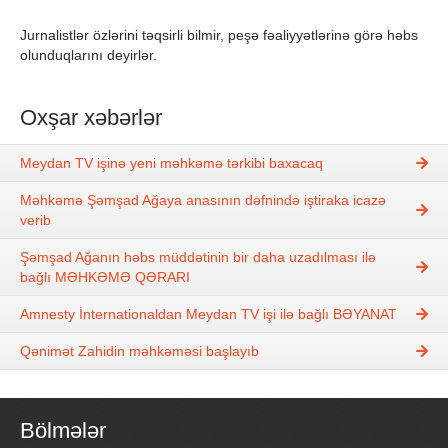
Jurnalistlər özlərini təqsirli bilmir, peşə fəaliyyətlərinə görə həbs
olunduqlarını deyirlər.
Oxşar xəbərlər
Meydan TV işinə yeni məhkəmə tərkibi baxacaq
Məhkəmə Şəmşad Ağaya anasının dəfnində iştiraka icazə
verib
Şəmşad Ağanın həbs müddətinin bir daha uzadılması ilə
bağlı MƏHKƏMƏ QƏRARI
Amnesty İnternationaldan Meydan TV işi ilə bağlı BƏYANAT
Qənimət Zahidin məhkəməsi başlayıb
Bölmələr