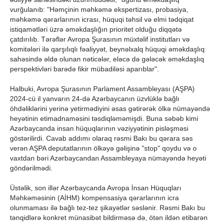
vurğulanıb: "Həmçinin məhkəmə ekspertizası, probasiya,
məhkəmə qərarlarının icrası, hüquqi təhsil və elmi tədqiqat
istiqamətləri üzrə əməkdaşlığın prioritet olduğu diqqətə
çatdırılıb. Tərəflər Avropa Şurasının müxtəlif institutları və
komitələri ilə qarşılıqlı fəaliyyət, beynəlxalq hüquqi əməkdaşlıq
sahəsində əldə olunan nəticələr, eləcə də gələcək əməkdaşlıq
perspektivləri barədə fikir mübadiləsi aparıblar".
Halbuki, Avropa Şurasının Parlament Assambleyası (AŞPA)
2024-cü il yanvarın 24-də Azərbaycanın üzvlüklə bağlı
öhdəliklərini yerinə yetirmədiyini əsas gətirərək ölkə nümayəndə
heyətinin etimadnaməsini təsdiqləməmişdi. Buna səbəb kimi
Azərbaycanda insan hüquqlarının vəziyyətinin pisləşməsi
göstərilirdi. Cavab addımı olaraq rəsmi Bakı bu qərara səs
verən AŞPA deputatlarının ölkəyə gəlişinə "stop" qoydu və o
vaxtdan bəri Azərbaycandan Assambleyaya nümayəndə heyəti
göndərilmədi.
Üstəlik, son illər Azərbaycanda Avropa İnsan Hüquqları
Məhkəməsinin (AİHM) kompensasiya qərarlarının icra
olunmaması ilə bağlı tez-tez şikayətlər səslənir. Rəsmi Bakı bu
tənqidlərə konkret münasibət bildirməsə də, ötən ildən etibarən