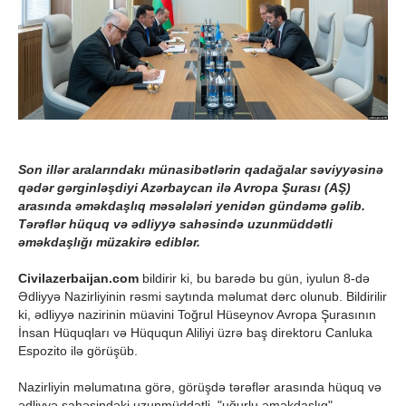
Son illər aralarındakı münasibətlərin qadağalar səviyyəsinə
qədər gərginləşdiyi Azərbaycan ilə Avropa Şurası (AŞ)
arasında əməkdaşlıq məsələləri yenidən gündəmə gəlib.
Tərəflər hüquq və ədliyyə sahəsində uzunmüddətli
əməkdaşlığı müzakirə ediblər.
Civilazerbaijan.com
bildirir ki, bu barədə bu gün, iyulun 8-də
Ədliyyə Nazirliyinin rəsmi saytında məlumat dərc olunub. Bildirilir
ki, ədliyyə nazirinin müavini Toğrul Hüseynov Avropa Şurasının
İnsan Hüquqları və Hüququn Aliliyi üzrə baş direktoru Canluka
Espozito ilə görüşüb.
Nazirliyin məlumatına görə, görüşdə tərəflər arasında hüquq və
ədliyyə sahəsindəki uzunmüddətli, "uğurlu əməkdaşlıq"