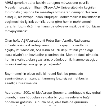
AİHM qərarları daha kəskin dartışma mövzusuna çevrilib.
Məsələn, prezident İlham Əliyev ADA Universitetində keçirilən
forumdakı çıxışında bu məsələyə toxunaraq demişdi: "Nəzərə
alsaq ki, biz Avropa İnsan Hüquqları Məhkəməsinin hakimlərinin
seçilməsində iştirak etmirik, buna görə həmin məhkəmənin
qərarları bizim üçün hər hansı bir qüvvəyə malik deyil. Bu, bizim
mövqeyimizdir".
Ötən həftə AŞPA prezidenti Petra Bayr AzadlıqRadiosuna
müsahibəsində Azərbaycanın quruma qayıtma şərtlərini
açıqlayıb: "Məsələn, AŞPA-nın azı 70 deputatının yer aldığı
'qara siyahı'dan bəzi adlar çıxarılmalıdır. Mən də daxil olmaqla,
həmin siyahıda olan şəxslərin, o cümlədən iki həmməruzəçidən
birinin Azərbaycana girişi qadağandır".
Bayr həmçinin əlavə edib ki, rəsmi Bakı bu prosesdə
səmimidirsə, ən azından tanınmış bəzi siyasi məhbusları
azadlığa buraxmalıdır.
Azərbaycan 2001-ci ildə Avropa Şurasına tamhüquqlu üzv qəbul
olunub, insan hüquqları və daha bir çox məsələlərlə bağlı
öhdəliklər götürüb. Bununla belə, ölkə hələ də qurumun