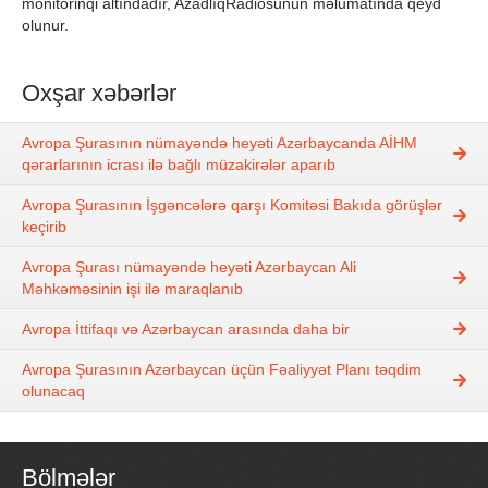
monitorinqi altındadır, AzadlıqRadiosunun məlumatında qeyd
olunur.
Oxşar xəbərlər
Avropa Şurasının nümayəndə heyəti Azərbaycanda AİHM
qərarlarının icrası ilə bağlı müzakirələr aparıb
Avropa Şurasının İşgəncələrə qarşı Komitəsi Bakıda görüşlər
keçirib
Avropa Şurası nümayəndə heyəti Azərbaycan Ali
Məhkəməsinin işi ilə maraqlanıb
Avropa İttifaqı və Azərbaycan arasında daha bir
Avropa Şurasının Azərbaycan üçün Fəaliyyət Planı təqdim
olunacaq
Bölmələr