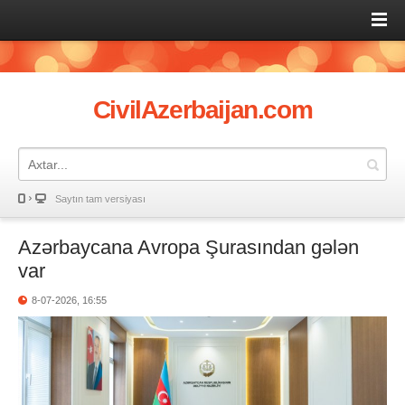
CivilAzerbaijan.com
Saytın tam versiyası
Azərbaycana Avropa Şurasından gələn
var
8-07-2026, 16:55