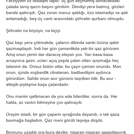
Fərziyyəm öz təsdiqini tapdı: üç gün keçməmiş dönəcəkdəki
çalada tanış qazın başını gördüm. Dimdiyi yerə batmış, gözləri
bərələ qalmışdı. Qaz zorən məruz qaldığı, özü istəmədiyi və qəti
anlamadığı, beş-üç canlı arasındakı şöhrətin qurbanı olmuşdu.
Şöhrətin nə böyüyü, nə kiçiyi.
Qaz başı yerə çökməkdə, çalanın dibində sanki özünə qəbir
qazmaqdaydı. İndi hər gün çəmənlikdə yek-bir qaz görürəm.
Artıq onun yerini dar-daracıq eləyən yox. Yan basa-basa
arxayınca gəzir, ucları açıq yaşıla çalan otları qırpmağa heç
tələsmir də. Onsuz bütün otlar, bu çayır-çəmən onundu. Mən
onun, içində xoşbəxtlik cilvələnən, bədbəxtliyini aydınca
görürdüm. Sahibi onun axır gününü təqribən bilir. Bu axır -
ətləşib-piyləşmə başa çatandadır.
Onu mənim qətliməcən də yox edə bilərdilər, sonra da. Hər
halda, az vaxtın bitməyinə çox qalmayıb.
Ürəyim istədi, bir gün çəpərin qırağında dayanıb, o tək qaza
baxmağa başladım. Qaz məni görüb təşvişə düşdü.
Boynunu uzadıb ora-bura devikir, nigaran-nigaran qaqqıldayırdı.