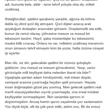
adi, bununla belə, alidir - tarixi təhrif yoluyla olsa da, milləti
ucaltmaq.
Əstəğfürullah, qatilimi qarabəniz yaradıb, ağzına da köhnə
dəblə üç-dörd qızıl diş atmışam. Qızıl dişləri azacıq aralı
qoyduğum dodaqları arasından görsənir. Ürəyitəmizlik əta edib,
bunun da rəmzi olaraq, çöhrəsinə məsum və məsud bir
təbəssüm taxdım. Hayıf, qaba müstəntiqlər bu təbəssümü
maska bilib cıracaq. Onlara nə var, millətimi ucaltmaq məramımı
onun simasını təhrif etməyim kimi də yozar, hətta özümə cinayət
işi açarlar.
Mən ölü, siz diri, gələcəkdə qatilimi bir özünüz qıdıqlayb-
güldürün: onu məsud və məsum görəcəksiniz. Yaxşı, xarici
görünüşdə milli keyfiyyət daha nələrdən ibarət ola bilər?
Uşaqlıqda qardan adam hördüyümdü, indi imkan düşüb,
cəmiyyət arasına çıxarmağa heçdən qatil yonuram. Həyata
insan doğmaqdan gözəl şey yoxmuş. Mən gələcək qatilimi real
mənfi xüsusiyyətlərdən sıyırıb çıxarmaqda, ona irreal müsbət
keyfiyyətlər sırımaqdayam. İlkin variantda qarnını iri
düşünmüşdüm. Ancaq həmin qarını xəyalımda çox saxlamadım.
Yüz ölçüb-biçib, əlli də çək-çevir edib, atdım onu. Bir də onsuz