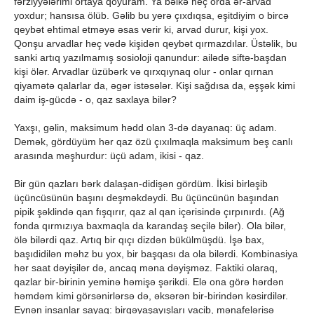
fərziyyələrimi ortaya qoyuram. Ya bəlkə heç orda ər-arvad
yoxdur; hansısa ölüb. Gəlib bu yerə çıxdıqsa, eşitdiyim o bircə
qeybət ehtimal etməyə əsas verir ki, arvad durur, kişi yox.
Qonşu arvadlar heç vədə kişidən qeybət qırmazdılar. Üstəlik, bu
sanki artıq yazılmamış sosioloji qanundur: ailədə siftə-başdan
kişi ölər. Arvadlar üzübərk və qırxqıynaq olur - onlar qırnan
qiyamətə qalarlar da, əgər istəsələr. Kişi sağdısa da, eşşək kimi
daim iş-gücdə - o, qaz saxlaya bilər?
Yaxşı, gəlin, maksimum hədd olan 3-də dayanaq: üç adam.
Demək, gördüyüm hər qaz özü çıxılmaqla maksimum beş canlı
arasında məşhurdur: üçü adam, ikisi - qaz.
Bir gün qazları bərk dalaşan-didişən gördüm. İkisi birləşib
üçüncüsünün başını deşməkdəydi. Bu üçüncünün başından
pipik şəklində qan fışqırır, qaz al qan içərisində çırpınırdı. (Ağ
fonda qırmızıya baxmaqla da karandaş seçilə bilər). Ola bilər,
ölə bilərdi qaz. Artıq bir qıçı dizdən bükülmüşdü. İşə bax,
başıdidilən məhz bu yox, bir başqası da ola bilərdi. Kombinasiya
hər saat dəyişilər də, ancaq məna dəyişməz. Faktiki olaraq,
qazlar bir-birinin yeminə həmişə şərikdi. Elə ona görə hərdən
həmdəm kimi görsənirlərsə də, əksərən bir-birindən kəsirdilər.
Eynən insanlar sayaq: birgəyaşayışları vacib, mənafelərisə