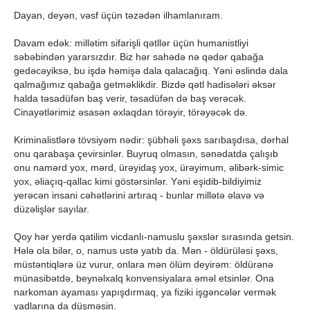
Dayan, deyən, vəsf üçün təzədən ilhamlanıram.
Davam edək: millətim sifarişli qətllər üçün humanistliyi
səbəbindən yararsızdır. Biz hər sahədə nə qədər qabağa
gedəcəyiksə, bu işdə həmişə dala qalacağıq. Yəni əslində dala
qalmağımız qabağa getməklikdir. Bizdə qətl hadisələri əksər
halda təsadüfən baş verir, təsadüfən də baş verəcək.
Cinayətlərimiz əsasən əxlaqdan törəyir, törəyəcək də.
Kriminalistlərə tövsiyəm nədir: şübhəli şəxs sarıbaşdısa, dərhal
onu qarabaşa çevirsinlər. Buyruq olmasın, sənədatda çalışıb
onu namərd yox, mərd, ürəyidaş yox, ürəyimum, əlibərk-simic
yox, əliaçıq-qallac kimi göstərsinlər. Yəni eşidib-bildiyimiz
yerəcən insani cəhətlərini artıraq - bunlar millətə əlavə və
düzəlişlər sayılar.
Qoy hər yerdə qatilim vicdanlı-namuslu şəxslər sırasında getsin.
Hələ ola bilər, o, namus ustə yatıb da. Mən - öldürüləsi şəxs,
müstəntiqlərə üz vurur, onlara mən ölüm deyirəm: öldürənə
münasibətdə, beynəlxalq konvensiyalara əməl etsinlər. Ona
narkoman ayaması yapışdırmaq, ya fiziki işgəncələr vermək
yadlarına da düşməsin.