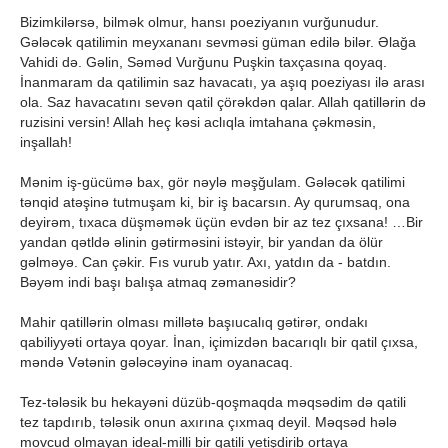
Bizimkilərsə, bilmək olmur, hansı poeziyanın vurğunudur.
Gələcək qatilimin meyxananı sevməsi güman edilə bilər. Əlağa
Vahidi də. Gəlin, Səməd Vurğunu Puşkin taxçasına qoyaq.
İnanmaram da qatilimin saz havacatı, ya aşıq poeziyası ilə arası
ola. Saz havacatını sevən qatil çörəkdən qalar. Allah qatillərin də
ruzisini versin! Allah heç kəsi aclıqla imtahana çəkməsin,
inşallah!
Mənim iş-gücümə bax, gör nəylə məşğulam. Gələcək qatilimi
tənqid atəşinə tutmuşam ki, bir iş bacarsın. Ay qurumsaq, ona
deyirəm, tıxaca düşməmək üçün evdən bir az tez çıxsana! …Bir
yandan qətldə əlinin gətirməsini istəyir, bir yandan da ölür
gəlməyə. Can çəkir. Fıs vurub yatır. Axı, yatdın da - batdın.
Bəyəm indi başı balışa atmaq zəmanəsidir?
Mahir qatillərin olması millətə başıucalıq gətirər, ondakı
qabiliyyəti ortaya qoyar. İnan, içimizdən bacarıqlı bir qatil çıxsa,
məndə Vətənin gələcəyinə inam oyanacaq.
Tez-tələsik bu hekayəni düzüb-qoşmaqda məqsədim də qatili
tez tapdırıb, tələsik onun axırına çıxmaq deyil. Məqsəd hələ
movcud olmayan ideal-milli bir qatili yetişdirib ortaya