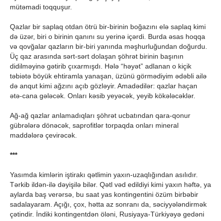
mütəmadi toqquşur.
Qazlar bir saplaq otdan ötrü bir-birinin boğazını elə saplaq kimi
də üzər, biri o birinin qanını su yerinə içərdi. Burda əsas hoqqa
və qovğalar qazların bir-biri yanında məşhurluğundan doğurdu.
Üç qaz arasında sərt-sərt dolaşan şöhrət birinin başının
didilməyinə gətirib çıxarmışdı. Hələ “həyət” adlanan o kiçik
təbiətə böyük ehtiramla yanaşan, üzünü görmədiyim ədəbli ailə
də anqut kimi ağzını açıb gözləyir. Amadədilər: qazlar haçan
ətə-cana gələcək. Onları kəsib yeyəcək, yeyib kökələcəklər.
Ağ-ağ qazlar anlamadıqları şöhrət ucbatından qara-qonur
gübrələrə dönəcək, saprofitlər torpaqda onları mineral
maddələrə çevirəcək.
***
Yasımda kimlərin iştirakı qətlimin yaxın-uzaqlığından asılıdır.
Tərkib ildən-ilə dəyişilə bilər. Qətl vəd edildiyi kimi yaxın həftə, ya
aylarda baş verərsə, bu saat yas kontingentini özüm birbəbir
sadalayaram. Açığı, çox, hətta az sonranı da, səciyyələndirmək
çətindir. İndiki kontingentdən öləni, Rusiyaya-Türkiyəyə gedəni