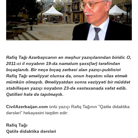
Rafiq Tağı Azərbaycanın ən məşhur yazıçılarından biridir. O,
2011-ci il noyabrın 19-da naməlum şəxs(lər) tərəfindən
bıçaqlanıb. Bir neçə bıçaq zərbəsi alan yazıçı-publisist
Rafiq Tağı əməliyyat olunsa da, onun həyatını xilas etmək
mümkün olmayıb. Əməliyyatdan sonra vəziyyəti bir müddət
stabilləşən yazıçı noyabrın 23-də xəstəxanada vəfat edib.
Qatilləri hələ də tapılmayıb.
CivilAzerbaijan.com
ünlü yazıçı Rafiq Tağının "Qatilə didaktika
dərsləri" hekayəsini təqdim edir:
Rafiq Tağı
Qatilə didaktika dərsləri