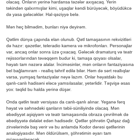
olacaq. Onların yerinə hardansa təzələr axışacaq. Yerin
təkindən qalxırmışlar kimi, uşaqlar kəndi bürüyəcək, böyüdükcə
də yasa gələcəklər. Hal-qəziyyə belə.
Mən heç bilmədim, bunları niyə deyirəm.
Qətlim dünya çapında elan olunub. Qətl tamaşasının rekvizitləri
də hazır: qəzetlər, teleradio kamera və mikrofonları. Personajlar
var, ancaq onlar sonra üzə çıxacaq. Gələcək dramaturq və teatr
rejissorlarından təvəqqem budur ki, tamaşa qoyası olsalar,
həyatı tam nəzərə alalar. İnciməsinlər, mən onların fantaziyasına
bel bağlamıram - reallıq təhrif edilə bilər. Həm də sərt reallıqlar
varsa, yumşaq fantaziyalar nəyə lazım. Onlar həyatdakı bu
qanlı-canlı hadisəni eləcə yamsılasalar, yetərlidir. Təşvişə əsas
yox: təqlid bu halda yerinə düşər.
Onda qətlin teatr versiyası da canlı-qanlı alınar. Yeganə fərq
həyat və səhnədəki qanların təbii-süniliyində olacaq. Mən
əbədiyyət aşiqiyəm və teatr tamaşasında obraza çevrilmək də
əbədiyyətə dəlalət edən hadisədir. Qətllər şöhrətin Qafqaz dağ
zirvələrində baş verir və bu anlamda Kodor dərəsi qətllərinin
analogiyasıdır. Mən öldürülsəm, şöhrətimin əyarı tam
müəyyənləşəcək.