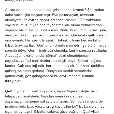
Ancaq denən, bu basabasda şöhrət sənə lazımdı? Şöhrətdən
daha vacib işlər başdan aşır. Evə paltaryuyan, tozsoran
almalıyam. Televizor, qapazlamasan, işləmir. ÇTZ traktorları
soyuducumuzun yanında toyagetməlidir. Arvad xirtdəyimdən
yapışıb. Kişi qızıdı, düz də eləyib. Budu, budu, budu - bax işinə,
deyir, almasan, uşaqlar goruna söyəcək. Qarşıdakı qətlim elə bil
ona əyandı. Hər şeyi bilir sanki. Halbuki bilirəm heç nə bilmir.
Bilsə, ürəyi partlar. “Gor” onun dilində nədi gör - şərti ölümlərdən
sonrakı dövr. “Gor” - bədii söz olmaqla, fanilik sonrası reallıqdır.
Arvadağa, leksikonunda “şöhrət” sözü olmadığından,
soyuducuya “ad-san” doldurmalı deyil, deyir. Şöhrət - ağlına
batmır. Gah ona lağ edir, hərdən də deyinir: “ad-san” ümidinə
qalsaq, acından qırılarıq. Dünyanın maddi nemətlərini
qamarlayıb, göz qabağındaca bu qeyri-maddini üstümə
tullayıblar.
Qətlim yubanır. Sual doğur: axı, niyə? Nigarançılıqlar artıq
təlaşa çevrilməkdədir. Gahdan məni kəsafət basır, gün
axşamacan burnumu sallayıb otururam. Sən bu sifarişçilərdə
məğmunluğa bax: yoxsa icraçı tapa bilmirlər? Bəlkə ciblərində
siçanlar oynaşır? Əlbəttə, salavat gücə bağlıdır. Qatil Allah