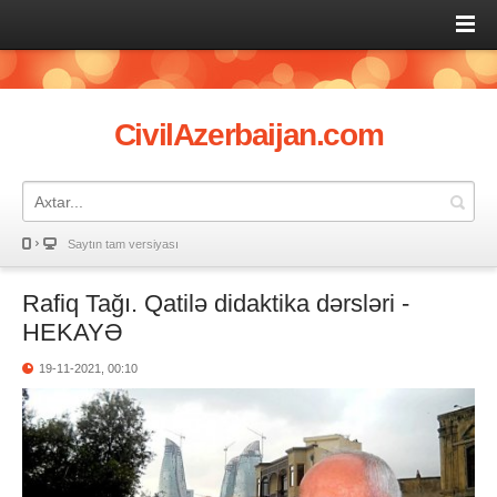
CivilAzerbaijan.com
Saytın tam versiyası
Rafiq Tağı. Qatilə didaktika dərsləri -
HEKAYƏ
19-11-2021, 00:10