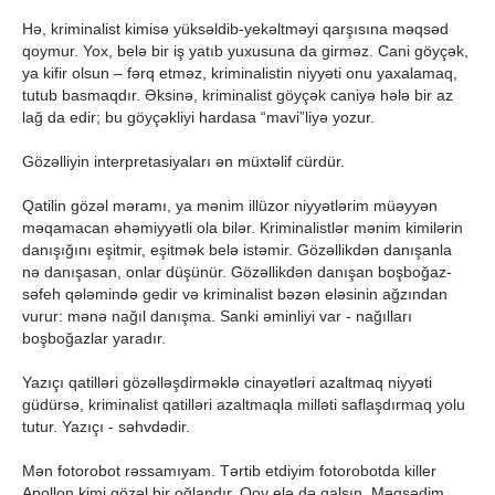
Hə, kriminalist kimisə yüksəldib-yekəltməyi qarşısına məqsəd
qoymur. Yox, belə bir iş yatıb yuxusuna da girməz. Cani göyçək,
ya kifir olsun – fərq etməz, kriminalistin niyyəti onu yaxalamaq,
tutub basmaqdır. Əksinə, kriminalist göyçək caniyə hələ bir az
lağ da edir; bu göyçəkliyi hardasa “mavi”liyə yozur.
Gözəlliyin interpretasiyaları ən müxtəlif cürdür.
Qatilin gözəl məramı, ya mənim illüzor niyyətlərim müəyyən
məqamacan əhəmiyyətli ola bilər. Kriminalistlər mənim kimilərin
danışığını eşitmir, eşitmək belə istəmir. Gözəllikdən danışanla
nə danışasan, onlar düşünür. Gözəllikdən danışan boşboğaz-
səfeh qələmində gedir və kriminalist bəzən eləsinin ağzından
vurur: mənə nağıl danışma. Sanki əminliyi var - nağılları
boşboğazlar yaradır.
Yazıçı qatilləri gözəlləşdirməklə cinayətləri azaltmaq niyyəti
güdürsə, kriminalist qatilləri azaltmaqla milləti saflaşdırmaq yolu
tutur. Yazıçı - səhvdədir.
Mən fotorobot rəssamıyam. Tərtib etdiyim fotorobotda killer
Apollon kimi gözəl bir oğlandır. Qoy elə də qalsın. Məqsədim