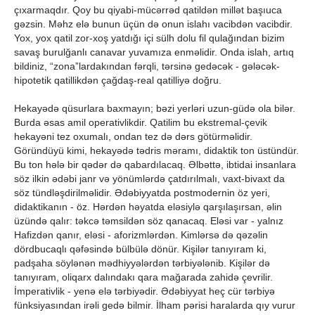
çıxarmaqdır. Qoy bu qiyabi-mücərrəd qatildən millət başıuca
gəzsin. Məhz elə bunun üçün də onun islahı vacibdən vacibdir.
Yox, yox qatil zor-xoş yatdığı içi sülh dolu fil qulağından bizim
savaş burulğanlı canavar yuvamıza enməlidir. Onda islah, artıq
bildiniz, “zona”lardakından fərqli, tərsinə gedəcək - gələcək-
hipotetik qatillikdən çağdaş-real qatilliyə doğru.
Hekayədə qüsurlara baxmayın; bəzi yerləri uzun-güdə ola bilər.
Burda əsas amil operativlikdir. Qatilim bu ekstremal-çevik
hekayəni tez oxumalı, ondan tez də dərs götürməlidir.
Göründüyü kimi, hekayədə tədris məramı, didaktik ton üstündür.
Bu ton hələ bir qədər də qabardılacaq. Əlbəttə, ibtidai insanlara
söz ilkin ədəbi janr və yönümlərdə çatdırılmalı, vaxt-bivaxt da
söz tündləşdirilməlidir. Ədəbiyyatda postmodernin öz yeri,
didaktikanın - öz. Hərdən həyatda eləsiylə qarşılaşırsan, əlin
üzündə qalır: təkcə təmsildən söz qanacaq. Eləsi var - yalnız
Hafizdən qanır, eləsi - aforizmlərdən. Kimlərsə də qəzəlin
dördbucaqlı qəfəsində bülbülə dönür. Kişilər tanıyıram ki,
padşaha söylənən mədhiyyələrdən tərbiyələnib. Kişilər də
tanıyıram, oliqarx dalındakı qara mağarada zahidə çevrilir.
İmperativlik - yenə elə tərbiyədir. Ədəbiyyat heç cür tərbiyə
fünksiyasından irəli gedə bilmir. İlham pərisi haralarda qıy vurur