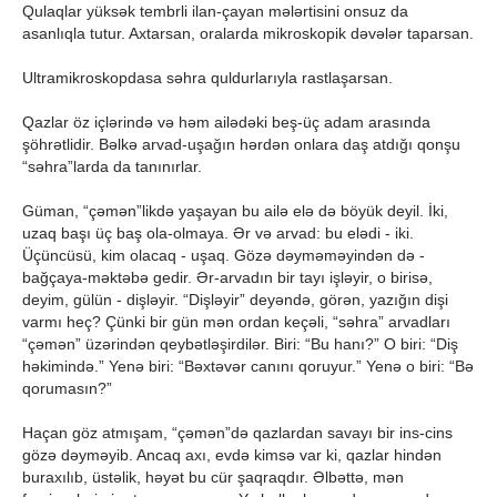
Qulaqlar yüksək tembrli ilan-çayan mələrtisini onsuz da
asanlıqla tutur. Axtarsan, oralarda mikroskopik dəvələr taparsan.
Ultramikroskopdasa səhra quldurlarıyla rastlaşarsan.
Qazlar öz içlərində və həm ailədəki beş-üç adam arasında
şöhrətlidir. Bəlkə arvad-uşağın hərdən onlara daş atdığı qonşu
“səhra”larda da tanınırlar.
Güman, “çəmən”likdə yaşayan bu ailə elə də böyük deyil. İki,
uzaq başı üç baş ola-olmaya. Ər və arvad: bu elədi - iki.
Üçüncüsü, kim olacaq - uşaq. Gözə dəyməməyindən də -
bağçaya-məktəbə gedir. Ər-arvadın bir tayı işləyir, o birisə,
deyim, gülün - dişləyir. “Dişləyir” deyəndə, görən, yazığın dişi
varmı heç? Çünki bir gün mən ordan keçəli, “səhra” arvadları
“çəmən” üzərindən qeybətləşirdilər. Biri: “Bu hanı?” O biri: “Diş
həkimində.” Yenə biri: “Bəxtəvər canını qoruyur.” Yenə o biri: “Bə
qorumasın?”
Haçan göz atmışam, “çəmən”də qazlardan savayı bir ins-cins
gözə dəyməyib. Ancaq axı, evdə kimsə var ki, qazlar hindən
buraxılıb, üstəlik, həyət bu cür şaqraqdır. Əlbəttə, mən