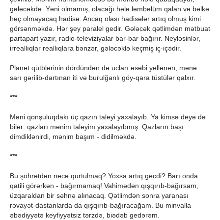
gələcəkdə. Yəni olmamış, olacağı hələ ləmbəlüm qalan və bəlkə
heç olmayacaq hadisə. Ancaq olası hadisələr artıq olmuş kimi
görsənməkdə. Hər şey paralel gedir. Gələcək qətlimdən mətbuat
partapart yazır, radio-televiziyalar bar-bar bağırır. Neyləsinlər,
irreallıqlar reallıqlara bənzər, gələcəklə keçmiş iç-içədir.
Planet qütblərinin dördündən də ucları əsəbi yellənən, mənə
sarı gərilib-dartınan iti və burulğanlı göy-qara tüstülər qalxır.
***
Məni qonşuluqdakı üç qazın taleyi yaxalayıb. Ya kimsə deyə də
bilər: qazları mənim taleyim yaxalayıbmış. Qazların başı
dimdiklənirdi, mənim başım - didilməkdə.
***
Bu şöhrətdən necə qurtulmaq? Yoxsa artıq gecdi? Barı onda
qatili görərkən - bağırmamaq! Vahimədən qışqırıb-bağırsam,
üzqaraldan bir səhnə alınacaq. Qətlimdən sonra yaranası
rəvayət-dastanlarda da qışqırıb-bağıracağam. Bu minvalla
əbədiyyətə keyfiyyətsiz tərzdə, biədəb gedərəm.