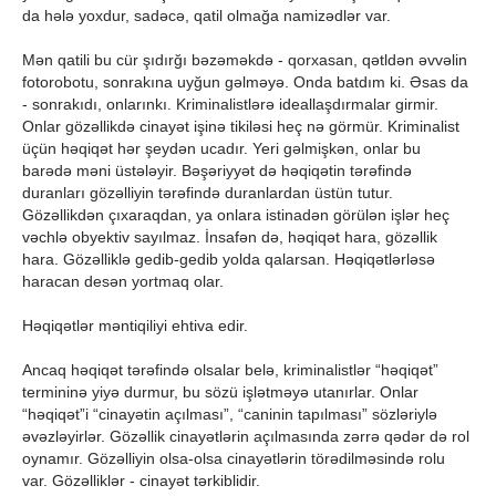
da hələ yoxdur, sadəcə, qatil olmağa namizədlər var.
Mən qatili bu cür şıdırğı bəzəməkdə - qorxasan, qətldən əvvəlin
fotorobotu, sonrakına uyğun gəlməyə. Onda batdım ki. Əsas da
- sonrakıdı, onlarınkı. Kriminalistlərə ideallaşdırmalar girmir.
Onlar gözəllikdə cinayət işinə tikiləsi heç nə görmür. Kriminalist
üçün həqiqət hər şeydən ucadır. Yeri gəlmişkən, onlar bu
barədə məni üstələyir. Bəşəriyyət də həqiqətin tərəfində
duranları gözəlliyin tərəfində duranlardan üstün tutur.
Gözəllikdən çıxaraqdan, ya onlara istinadən görülən işlər heç
vəchlə obyektiv sayılmaz. İnsafən də, həqiqət hara, gözəllik
hara. Gözəlliklə gedib-gedib yolda qalarsan. Həqiqətlərləsə
haracan desən yortmaq olar.
Həqiqətlər məntiqiliyi ehtiva edir.
Ancaq həqiqət tərəfində olsalar belə, kriminalistlər “həqiqət”
termininə yiyə durmur, bu sözü işlətməyə utanırlar. Onlar
“həqiqət”i “cinayətin açılması”, “caninin tapılması” sözləriylə
əvəzləyirlər. Gözəllik cinayətlərin açılmasında zərrə qədər də rol
oynamır. Gözəlliyin olsa-olsa cinayətlərin törədilməsində rolu
var. Gözəlliklər - cinayət tərkiblidir.