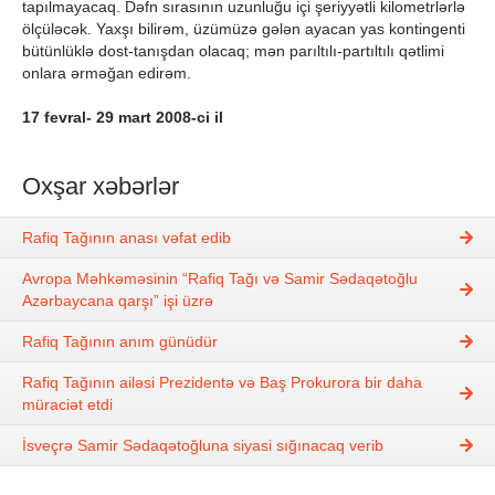
tapılmayacaq. Dəfn sırasının uzunluğu içi şeriyyətli kilometrlərlə
ölçüləcək. Yaxşı bilirəm, üzümüzə gələn ayacan yas kontingenti
bütünlüklə dost-tanışdan olacaq; mən parıltılı-partıltılı qətlimi
onlara ərməğan edirəm.
17 fevral- 29 mart 2008-ci il
Oxşar xəbərlər
Rafiq Tağının anası vəfat edib
Avropa Məhkəməsinin “Rafiq Tağı və Samir Sədaqətoğlu
Azərbaycana qarşı” işi üzrə
Rafiq Tağının anım günüdür
Rafiq Tağının ailəsi Prezidentə və Baş Prokurora bir daha
müraciət etdi
İsveçrə Samir Sədaqətoğluna siyasi sığınacaq verib