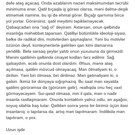
dəfə atəş açacaq. Onda əzablarım nəzəri maksimumdan təcrübi
minimuma enər. Qatil bıçaqla iş görəsi olarsa, məni dəlmə-deşik
etməmək naminə, bu işi də ehmal görər. Bıçağı qarnıma bircə
yol yortar. Görərsiniz, qatil meyitimi təpikləməyəcək.
Qabaqcadan ona “sağ ol” deyirəm. Axtarsan, onun qəlbində
insanlığa məhəbbət taparsan. Qatilliyi bütünlüklə ideoloji-siyasi,
bəlkə də radikal dini, motivlərdən qaynaqlanır. Yəni bu motivlər
özünün deyil, konteynerlərlə gətirilən qan kimi damarına
yeridilib. Belə sarsaq şeylər yatıb onun yuxusuna da girməzdi.
Mənim qatilimin qəlbində cinayət kodları fərz edilmir. Sağ
qalsaydım, əcəb onunla dost olardım. Əfsus, mənə atəş
açılmasa, qatilim mövcud olmayacaq. Mən ölməliyəm ki, o
dirilsin. Yəni biri ölməsə, biri dirilməz. Mən getməliyəm ki, o
gəlsin. İkimiz bir dünyaya sığışmazıq. Bu saat mən xəyalda
qatilimi görürəmsə də (görürəm gəlir), reallıqda onu heç vaxt
görməyəcəyəm. Sui-qəsd olmasa, min il qala, mən o nadir
insanla rastlaşmaram. Onunla kontaktım yalnız odlu, ən aşağısı,
soyuq silahla baş tutar. Qətldən sonra yenə bir-birimiz üçün itəsi
insanlarıq: o tapılarsa da, artıq mən tapılmaram. İndilikdə mən
tapılıram, o yox.
Uzun işdir.