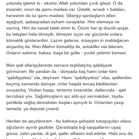
yolunda işləmir ki - əksinə, Allah yolundan çıxıb işləyir. O da
insandır, onun da qarnı-mədəsi var. Üstəlik, arvadı + balaları,
hərəsinin də öz qarnı-mədəsi. Sifarişçi qardaşların əlləri
aşağıydı, qabaqcadan eyham vuraydılar. Him eləməyə nə
varmış. Him də vəsait tələb etmir ki. Özüm hər işi düzüb-qoşar,
bu lələşləri hələ ölməyib, ölməyim üçün var gücümlə onlara
köməklik göstərərdim. Lazım gələrsə, müəyyən iri məbləğəcən
atışardıq da. Mən Allahın köməkliyi ilə, avtokiller ola bilərəm.
Onların xatirinə, babax, başa bir güllə - yıxıldı yetimin küməsi.
Mən qətl sifarişçilərində zərrəcə təşkilatçılıq qabiliyyəti
görmürəm. Bir yandan da - dünyada kaş hamı onlar kimi
“qabiliyyətsiz” ola, deyirsən. Hamı “qabiliyyətsiz” olsa, qətllərdən
keçmiş zamanda danışar, onlar haqda ancaq kitablardan
oxuyardıq. Vicdan haqqı, tərtəmiz insandılar, dallarında - qətl
təcrübəsi yox. Sağolmuşların qız alıb-qız verməkdən, toyda-
şənlikdə sağlıq deməkdən başları aynıyıb ki. Onlardan yaxşı
tamada, ya deputat çıxardı.
Hərdən də qeyzlənirəm - bu kəlmeyi-şəhadət tutuquşuları eləcə
ağızlarını ayırıb gəziblər. Qaranlıqda bığ-saqqallarını uşaq
görsə, zəhri yarılar, di gəl, qətlin siftəsini indi edirlər. Hələ onu da