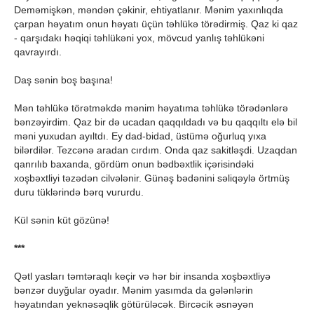
Deməmişkən, məndən çəkinir, ehtiyatlanır. Mənim yaxınlıqda
çarpan həyatım onun həyatı üçün təhlükə törədirmiş. Qaz ki qaz
- qarşıdakı həqiqi təhlükəni yox, mövcud yanlış təhlükəni
qavrayırdı.
Daş sənin boş başına!
Mən təhlükə törətməkdə mənim həyatıma təhlükə törədənlərə
bənzəyirdim. Qaz bir də ucadan qaqqıldadı və bu qaqqıltı elə bil
məni yuxudan ayıltdı. Ey dad-bidad, üstümə oğurluq yıxa
bilərdilər. Tezcənə aradan cırdım. Onda qaz sakitləşdi. Uzaqdan
qanrılıb baxanda, gördüm onun bədbəxtlik içərisindəki
xoşbəxtliyi təzədən cilvələnir. Günəş bədənini səliqəylə örtmüş
duru tüklərində bərq vururdu.
Kül sənin küt gözünə!
***
Qətl yasları təmtəraqlı keçir və hər bir insanda xoşbəxtliyə
bənzər duyğular oyadır. Mənim yasımda da gələnlərin
həyatından yeknəsəqlik götürüləcək. Bircəcik əsnəyən