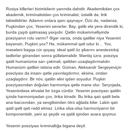
Rusiya killerləri bizimkilərin yanında dahidir. Akademikdən çox
akademik, kriminalistdən çox kriminalist, üstəlik də, lirik
təbiətlidirlər. Adamın onlara qanı qaynayır. Özü də, nədənsə,
Puşkindən çox, Yesenini sevərlər. Bay, gəlib elə yerə dirəndik ki,
burda çaşıb qalmasaq yaxşıdır. Qətlin mükəmməlliyində
poeziyanın rolu varmı? Əgər varsa, onda qatillər niyə Yesenini
bəyənsin, Puşkini yox? Hə, mükəmməl qətl odur ki… Yox,
məsələni başqa cür qoyaq: ideal qatil öz şikarını anestezioloji
tədbirlər görəndən sonra güllələməlidir. Məntiq üzrə, poeziya
qatili humanizmə sarı çəkməli, qətldən uzaqlaşdırmalıdır.
Humanizm qətlləri istisna edir. Güman, Aleksandr Sergeyeviçin
poeziyası da insanı qətlə yaxınlaşdırmır, əksinə, ondan
uzaqlaşdırır. Bir növ, qatilin əlini işdən soyudur. Puşkin
poeziyasından doğulan harmoniya qətlə mane olur. Seryojada,
Yesenindəsə əhvalat bir özgə cürdür. Yesenin poeziyası qatilin
içində harmoniyadan çox, lirika törədir. Bu lirika qatı qatili belə
ana-bacısından, ya sevgilisindən ötrü ağlada bilər. Lakin qatı
qatil qətli qəti rədd etməz. Lirika olsa-olsa harmoniyanın bir
komponentidir, yəni az şeydir və qatili işindən avara qoymur.
Yesenin poeziyası kriminallığa biganə deyil.