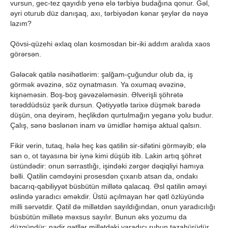
vursun, gec-tez qayıdıb yenə elə tərbiyə budağına qonur. Gəl,
əyri oturub düz danışaq, axı, tərbiyədən kənar şeylər də nəyə
lazım?
Qövsi-qüzehi əxlaq olan kosmosdan bir-iki addım aralıda xaos
görərsən.
Gələcək qatilə nəsihətlərim: şalğam-çuğundur olub da, iş
görmək əvəzinə, söz oynatmasın. Ya oxumaq əvəzinə,
kişnəməsin. Boş-boş gəvəzələməsin. Əlverişli şöhrətə
tərəddüdsüz şərik dursun. Qətiyyətlə tarixə düşmək barədə
düşün, ona deyirəm, heçlikdən qurtulmağın yeganə yolu budur.
Çalış, sənə bəslənən inam və ümidlər həmişə aktual qalsın.
Fikir verin, tutaq, hələ heç kəs qatilin sir-sifətini görməyib; elə
san o, ot tayasına bir iynə kimi düşüb itib. Lakin artıq şöhrət
üstündədir: onun sərrastlığı, işindəki zərgər dəqiqliyi hamıya
bəlli. Qatilin cəmdəyini prosesdən çıxarıb atsan da, ondakı
bacarıq-qabiliyyət büsbütün millətə qalacaq. Əsl qatilin əməyi
əslində yaradıcı əməkdir. Üstü açılmayan hər qətl özlüyündə
milli sərvətdir. Qatil də millətdən sayıldığından, onun yaradıcılığı
büsbütün millətə məxsus sayılır. Bunun əks yozumu da
düzgündür: nadir qətllər millətdəki yaradıcı ruhun təzahürüdür.