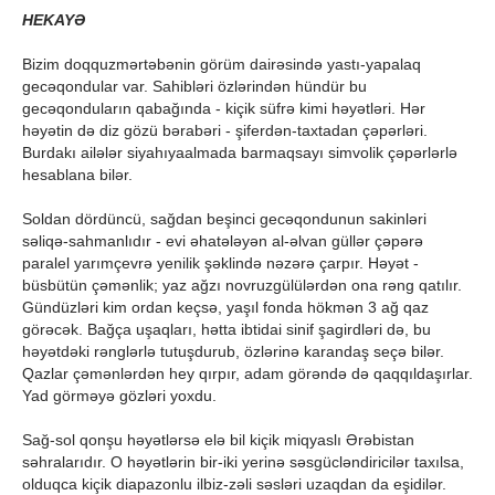
HEKAYƏ
Bizim doqquzmərtəbənin görüm dairəsində yastı-yapalaq
gecəqondular var. Sahibləri özlərindən hündür bu
gecəqonduların qabağında - kiçik süfrə kimi həyətləri. Hər
həyətin də diz gözü bərabəri - şiferdən-taxtadan çəpərləri.
Burdakı ailələr siyahıyaalmada barmaqsayı simvolik çəpərlərlə
hesablana bilər.
Soldan dördüncü, sağdan beşinci gecəqondunun sakinləri
səliqə-sahmanlıdır - evi əhatələyən al-əlvan güllər çəpərə
paralel yarımçevrə yenilik şəklində nəzərə çarpır. Həyət -
büsbütün çəmənlik; yaz ağzı novruzgülülərdən ona rəng qatılır.
Gündüzləri kim ordan keçsə, yaşıl fonda hökmən 3 ağ qaz
görəcək. Bağça uşaqları, hətta ibtidai sinif şagirdləri də, bu
həyətdəki rənglərlə tutuşdurub, özlərinə karandaş seçə bilər.
Qazlar çəmənlərdən hey qırpır, adam görəndə də qaqqıldaşırlar.
Yad görməyə gözləri yoxdu.
Sağ-sol qonşu həyətlərsə elə bil kiçik miqyaslı Ərəbistan
səhralarıdır. O həyətlərin bir-iki yerinə səsgücləndiricilər taxılsa,
olduqca kiçik diapazonlu ilbiz-zəli səsləri uzaqdan da eşidilər.