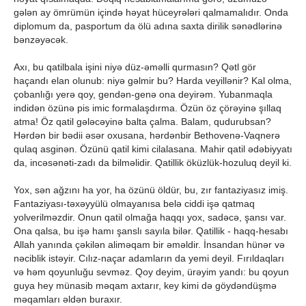
gələn ay ömrümün içində həyat hüceyrələri qalmamalıdır. Onda
diplomum da, pasportum da ölü adına saxta dirilik sənədlərinə
bənzəyəcək.
Axı, bu qatilbala işini niyə düz-əməlli qurmasın? Qətl gör
haçandı elan olunub: niyə gəlmir bu? Harda veyillənir? Kal olma,
çobanlığı yerə qoy, gendən-genə ona deyirəm. Yubanmaqla
indidən özünə pis imic formalaşdırma. Özün öz çörəyinə şıllaq
atma! Öz qatil gələcəyinə balta çalma. Balam, qudurubsan?
Hərdən bir bədii əsər oxusana, hərdənbir Bethovenə-Vaqnerə
qulaq asginən. Özünü qatil kimi cilalasana. Mahir qatil ədəbiyyatı
da, incəsənəti-zadı da bilməlidir. Qatillik öküzlük-hozuluq deyil ki.
Yox, sən ağzını ha yor, ha özünü öldür, bu, zır fantaziyasız imiş.
Fantaziyası-təxəyyülü olmayanısa belə ciddi işə qatmaq
yolverilməzdir. Onun qatil olmağa haqqı yox, sadəcə, şansı var.
Ona qalsa, bu işə hamı şanslı sayıla bilər. Qatillik - haqq-hesabı
Allah yanında çəkilən aliməqam bir əməldir. İnsandan hünər və
nəciblik istəyir. Cılız-naçar adamların da yemi deyil. Fırıldaqları
və həm qoyunluğu sevməz. Qoy deyim, ürəyim yandı: bu qoyun
guya hey münasib məqam axtarır, key kimi də göydəndüşmə
məqamları əldən buraxır.