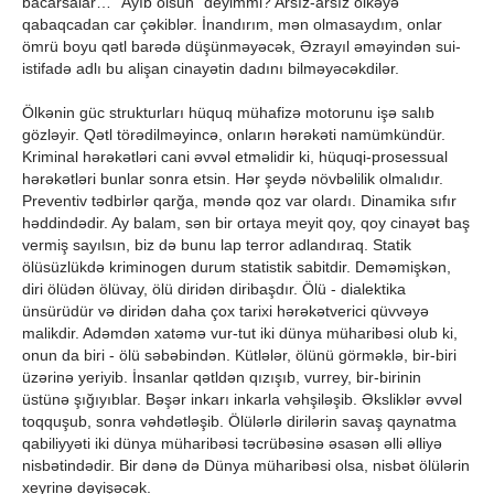
bacarsalar… “Ayıb olsun” deyimmi? Arsız-arsız ölkəyə
qabaqcadan car çəkiblər. İnandırım, mən olmasaydım, onlar
ömrü boyu qətl barədə düşünməyəcək, Əzrayıl əməyindən sui-
istifadə adlı bu alişan cinayətin dadını bilməyəcəkdilər.
Ölkənin güc strukturları hüquq mühafizə motorunu işə salıb
gözləyir. Qətl törədilməyincə, onların hərəkəti namümkündür.
Kriminal hərəkətləri cani əvvəl etməlidir ki, hüquqi-prosessual
hərəkətləri bunlar sonra etsin. Hər şeydə növbəlilik olmalıdır.
Preventiv tədbirlər qarğa, məndə qoz var olardı. Dinamika sıfır
həddindədir. Ay balam, sən bir ortaya meyit qoy, qoy cinayət baş
vermiş sayılsın, biz də bunu lap terror adlandıraq. Statik
ölüsüzlükdə kriminogen durum statistik sabitdir. Deməmişkən,
diri ölüdən ölüvay, ölü diridən diribaşdır. Ölü - dialektika
ünsürüdür və diridən daha çox tarixi hərəkətverici qüvvəyə
malikdir. Adəmdən xatəmə vur-tut iki dünya müharibəsi olub ki,
onun da biri - ölü səbəbindən. Kütlələr, ölünü görməklə, bir-biri
üzərinə yeriyib. İnsanlar qətldən qızışıb, vurrey, bir-birinin
üstünə şığıyıblar. Bəşər inkarı inkarla vəhşiləşib. Əksliklər əvvəl
toqquşub, sonra vəhdətləşib. Ölülərlə dirilərin savaş qaynatma
qabiliyyəti iki dünya müharibəsi təcrübəsinə əsasən əlli əlliyə
nisbətindədir. Bir dənə də Dünya müharibəsi olsa, nisbət ölülərin
xeyrinə dəyişəcək.