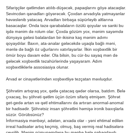
Sifarişçilər qətlimdən atılıb-düşəcək, papaqlarını göyə atacaqlar.
Sevincdən qanadları göyərəcək. Çoxdan arvadıyla yatmayanlar
həvəslənib yatacaq. Arvadları birbaşa süpürləyib altlarına
basacaqlar. Onda təzə qarabalaların özülü qoyular və sanki bu
işdə mənim də rolum olar. Çoxda gözüm yox, mənim sayəmdə
dünyaya gələsi balalardan bir-ikisinə kaş mənim adımı
qoyaydılar. Baxın, ata-analar gələcəkdə uşaqla bağlı məni,
mənlə də bağlı öz uğurlarını xatırlayarlar. İlkin xoşbəxtlik bir
ömür boyu davam edər. Ola bilsin, bu cür-bu sayaq mən də
gələcək xoşbəxtlik təzahürlərində yaşayaram. Adım
xoşbəxtliklərlə assosiasiya olunar.
Arvad ər cinayətlərindən xoşbəxtliyə tezçatan məxluqdur.
Şöhrətim artıqraq yox, qətlə çatacaq qədər olarsa, batdım. Belə
çıxacaq, bu şöhrəti qətlim üçün özüm sifariş etmişəm. Şöhrət
get-gedə artan və qətl ehtimallarını da artıran anormal-anomal
bir hadisədir. Şöhrətsiz insan şöhrətlini həmişə ironik baxışlarla
süzür. Görübsünüz?
İnformasiya mənbəyi, adətən, arxada olar - yəni ehtimal edilən
irreal hadisələr artıq keçmiş, olmuş, baş vermiş real hadisələrə
çevrilib. Mənim nümunəmdəsə bu mənbə hələ qabaqdaydı,