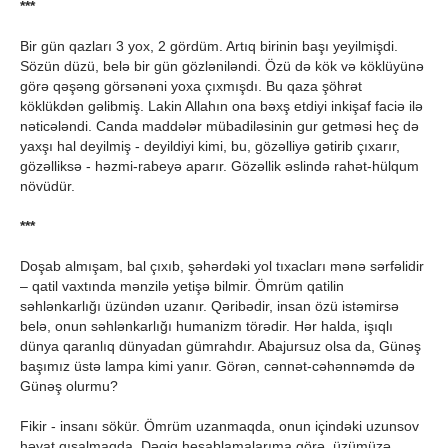
***
Bir gün qazları 3 yox, 2 gördüm. Artıq birinin başı yeyilmişdi.
Sözün düzü, belə bir gün gözləniləndi. Özü də kök və köklüyünə
görə qəşəng görsənəni yoxa çıxmışdı. Bu qaza şöhrət
köklükdən gəlibmiş. Lakin Allahın ona bəxş etdiyi inkişaf faciə ilə
nəticələndi. Canda maddələr mübadiləsinin gur getməsi heç də
yaxşı hal deyilmiş - deyildiyi kimi, bu, gözəlliyə gətirib çıxarır,
gözəlliksə - həzmi-rabeyə aparır. Gözəllik əslində rahət-hülqum
növüdür.
***
Doşab almışam, bal çıxıb, şəhərdəki yol tıxacları mənə sərfəlidir
– qatil vaxtında mənzilə yetişə bilmir. Ömrüm qatilin
səhlənkarlığı üzündən uzanır. Qəribədir, insan özü istəmirsə
belə, onun səhlənkarlığı humanizm törədir. Hər halda, işıqlı
dünya qaranlıq dünyadan gümrahdır. Abajursuz olsa da, Günəş
başımız üstə lampa kimi yanır. Görən, cənnət-cəhənnəmdə də
Günəş olurmu?
Fikir - insanı sökür. Ömrüm uzanmaqda, onun içindəki uzunsov
həyat qısalmaqda. Dəqiq hesablamalarıma görə, üzümüzə