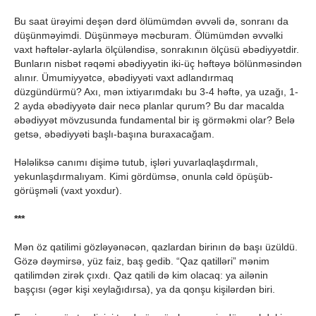
Bu saat ürəyimi deşən dərd ölümümdən əvvəli də, sonranı da
düşünməyimdi. Düşünməyə məcburam. Ölümümdən əvvəlki
vaxt həftələr-aylarla ölçüləndisə, sonrakının ölçüsü əbədiyyətdir.
Bunların nisbət rəqəmi əbədiyyətin iki-üç həftəyə bölünməsindən
alınır. Ümumiyyətcə, əbədiyyəti vaxt adlandırmaq
düzgündürmü? Axı, mən ixtiyarımdakı bu 3-4 həftə, ya uzağı, 1-
2 ayda əbədiyyətə dair necə planlar qurum? Bu dar macalda
əbədiyyət mövzusunda fundamental bir iş görməkmi olar? Belə
getsə, əbədiyyəti başlı-başına buraxacağam.
Hələliksə canımı dişimə tutub, işləri yuvarlaqlaşdırmalı,
yekunlaşdırmalıyam. Kimi gördümsə, onunla cəld öpüşüb-
görüşməli (vaxt yoxdur).
***
Mən öz qatilimi gözləyənəcən, qazlardan birinın də başı üzüldü.
Gözə dəymirsə, yüz faiz, baş gedib. “Qaz qatilləri” mənim
qatilimdən zirək çıxdı. Qaz qatili də kim olacaq: ya ailənin
başçısı (əgər kişi xeylağıdırsa), ya da qonşu kişilərdən biri.