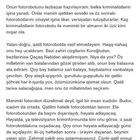
Onun fotorobotunu tezbazar hazırlayıram: bəlkə kriminalistlərin
işinə yaradı. Onlar mənim qətldən əvvəlki və öz sonrakı
fotorobotlarını cinayət işinə tikər, versiyaları tutuşdurarlar. Kaş
kriminalistlərin fotorobotu ilə mənimki bir almanın iki üzü kimi
oxşar ola.
Yalan-doğru, qatili fotorobotda vəsf etmədəyəm. Haqq-nahaq
onu hey ucaldıram. Bəzi zahiri cizgilərini Koroğludan,
bəzilərinisə Qaçaq Nəbidən əkişdirmişəm. Niyə də yox? Öz
millətimin xan balalarından gözəl ştrixləri alıb, onun bəy balasına
əta edirəm. Qoy bəy balamız xan balaya, bəybalamız xanbalaya
çevrilsin. Qoy atəşli-qışqırtılı, gurultulu-guppultulu bir qətlin
şöhrəti hər it-qurda yox, özümüzünkünə qismət olsun. Qatili
tarixə salacağıqsa, mən onu öz millətimdən seçirəm.
Mənimki fotorobot düzəltmək deyil, igid bir insan icadıdır. Budur,
icadım da ortada. Qatilim hələlik fotorobotdan tanınır. Elə
fotorobotundan da başını dışarılayıb, həyata adlayacaq.
Həyatda, ya televiziyanın kriminformunda kim onu görsə, o saat
fotorobotdakına oxşadacaq. Qoy onun həyata adlayacağı günü
də açıqlayım: iki-üç həftədən sonra - ürəyim dayanan, beynim
yatan gün. Zəhmət çəkib onu axtarmayasınız. Çünki qatil onsuz