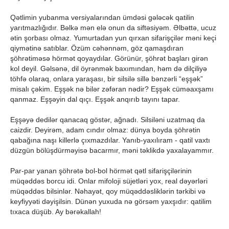
Qətlimin yubanma versiyalarından ümdəsi gələcək qatilin
yarıtmazlığıdır. Bəlkə mən elə onun da siftəsiyəm. Əlbəttə, ucuz
ətin şorbası olmaz. Yumurtadan yun qırxan sifarişçilər məni keçi
qiymətinə satıblar. Özüm cəhənnəm, göz qamaşdıran
şöhrətiməsə hörmət qoyaydılar. Görünür, şöhrət başları girən
kol deyil. Gəlsənə, dil öyrənmək baxımından, həm də dilçiliyə
töhfə olaraq, onlara yaraşası, bir silsilə sillə bənzərli “eşşək”
misalı çəkim. Eşşək nə bilər zəfəran nədir? Eşşək cüməaxşamı
qanmaz. Eşşəyin dal qıçı. Eşşək anqırıb tayını tapar.
Eşşəyə dedilər qanacaq göstər, ağnadı. Silsiləni uzatmaq da
caizdir. Deyirəm, adam cındır olmaz: dünya boyda şöhrətin
qabağına naşı killerlə çıxmazdılar. Yanıb-yaxılıram - qatil vaxtı
düzgün bölüşdürməyisə bacarmır, məni təklikdə yaxalayammır.
Par-par yanan şöhrətə bol-bol hörmət qətl sifarişçilərinin
müqəddəs borcu idi. Onlar mifoloji süjetləri yox, real dəyərləri
müqəddəs bilsinlər. Nəhayət, qoy müqəddəsliklərin tərkibi və
keyfiyyəti dəyişilsin. Dünən yuxuda nə görsəm yaxşıdır: qatilim
tıxaca düşüb. Ay bərəkallah!