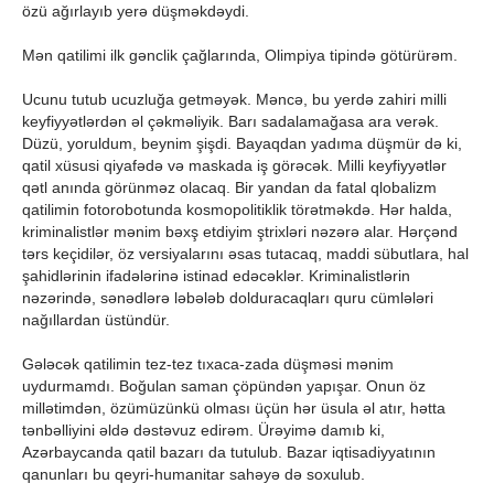
özü ağırlayıb yerə düşməkdəydi.
Mən qatilimi ilk gənclik çağlarında, Olimpiya tipində götürürəm.
Ucunu tutub ucuzluğa getməyək. Məncə, bu yerdə zahiri milli
keyfiyyətlərdən əl çəkməliyik. Barı sadalamağasa ara verək.
Düzü, yoruldum, beynim şişdi. Bayaqdan yadıma düşmür də ki,
qatil xüsusi qiyafədə və maskada iş görəcək. Milli keyfiyyətlər
qətl anında görünməz olacaq. Bir yandan da fatal qlobalizm
qatilimin fotorobotunda kosmopolitiklik törətməkdə. Hər halda,
kriminalistlər mənim bəxş etdiyim ştrixləri nəzərə alar. Hərçənd
tərs keçidilər, öz versiyalarını əsas tutacaq, maddi sübutlara, hal
şahidlərinin ifadələrinə istinad edəcəklər. Kriminalistlərin
nəzərində, sənədlərə ləbələb dolduracaqları quru cümlələri
nağıllardan üstündür.
Gələcək qatilimin tez-tez tıxaca-zada düşməsi mənim
uydurmamdı. Boğulan saman çöpündən yapışar. Onun öz
millətimdən, özümüzünkü olması üçün hər üsula əl atır, hətta
tənbəlliyini əldə dəstəvuz edirəm. Ürəyimə damıb ki,
Azərbaycanda qatil bazarı da tutulub. Bazar iqtisadiyyatının
qanunları bu qeyri-humanitar sahəyə də soxulub.