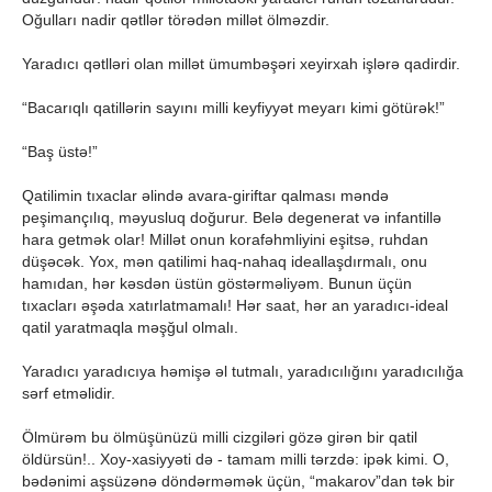
Oğulları nadir qətllər törədən millət ölməzdir.
Yaradıcı qətlləri olan millət ümumbəşəri xeyirxah işlərə qadirdir.
“Bacarıqlı qatillərin sayını milli keyfiyyət meyarı kimi götürək!”
“Baş üstə!”
Qatilimin tıxaclar əlində avara-giriftar qalması məndə
peşimançılıq, məyusluq doğurur. Belə degenerat və infantillə
hara getmək olar! Millət onun korafəhmliyini eşitsə, ruhdan
düşəcək. Yox, mən qatilimi haq-nahaq ideallaşdırmalı, onu
hamıdan, hər kəsdən üstün göstərməliyəm. Bunun üçün
tıxacları əşəda xatırlatmamalı! Hər saat, hər an yaradıcı-ideal
qatil yaratmaqla məşğul olmalı.
Yaradıcı yaradıcıya həmişə əl tutmalı, yaradıcılığını yaradıcılığa
sərf etməlidir.
Ölmürəm bu ölmüşünüzü milli cizgiləri gözə girən bir qatil
öldürsün!.. Xoy-xasiyyəti də - tamam milli tərzdə: ipək kimi. O,
bədənimi aşsüzənə döndərməmək üçün, “makarov”dan tək bir