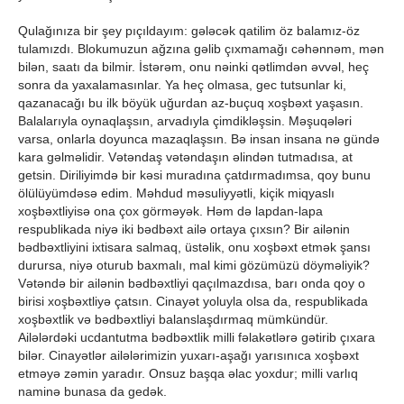
Qulağınıza bir şey pıçıldayım: gələcək qatilim öz balamız-öz
tulamızdı. Blokumuzun ağzına gəlib çıxmamağı cəhənnəm, mən
bilən, saatı da bilmir. İstərəm, onu nəinki qətlimdən əvvəl, heç
sonra da yaxalamasınlar. Ya heç olmasa, gec tutsunlar ki,
qazanacağı bu ilk böyük uğurdan az-buçuq xoşbəxt yaşasın.
Balalarıyla oynaqlaşsın, arvadıyla çimdikləşsin. Məşuqələri
varsa, onlarla doyunca mazaqlaşsın. Bə insan insana nə gündə
kara gəlməlidir. Vətəndaş vətəndaşın əlindən tutmadısa, at
getsin. Diriliyimdə bir kəsi muradına çatdırmadımsa, qoy bunu
ölülüyümdəsə edim. Məhdud məsuliyyətli, kiçik miqyaslı
xoşbəxtliyisə ona çox görməyək. Həm də lapdan-lapa
respublikada niyə iki bədbəxt ailə ortaya çıxsın? Bir ailənin
bədbəxtliyini ixtisara salmaq, üstəlik, onu xoşbəxt etmək şansı
durursa, niyə oturub baxmalı, mal kimi gözümüzü döyməliyik?
Vətəndə bir ailənin bədbəxtliyi qaçılmazdısa, barı onda qoy o
birisi xoşbəxtliyə çatsın. Cinayət yoluyla olsa da, respublikada
xoşbəxtlik və bədbəxtliyi balanslaşdırmaq mümkündür.
Ailələrdəki ucdantutma bədbəxtlik milli fəlakətlərə gətirib çıxara
bilər. Cinayətlər ailələrimizin yuxarı-aşağı yarısınıca xoşbəxt
etməyə zəmin yaradır. Onsuz başqa əlac yoxdur; milli varlıq
naminə bunasa da gedək.