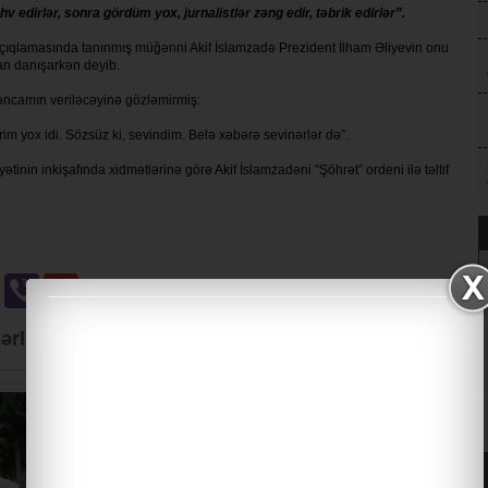
dirlər, sonra gördüm yox, jurnalistlər zəng edir, təbrik edirlər”.
 açıqlamasında tanınmış müğənni Akif İslamzadə Prezident İlham Əliyevin onu
dan danışarkən deyib.
rəncamın veriləcəyinə gözləmirmiş:
im yox idi. Sözsüz ki, sevindim. Belə xəbərə sevinərlər də”.
nin inkişafında xidmətlərinə görə Akif İslamzadəni "Şöhrət” ordeni ilə təltif
u
Odnoklassniki
Viber
Gmail
ərlər