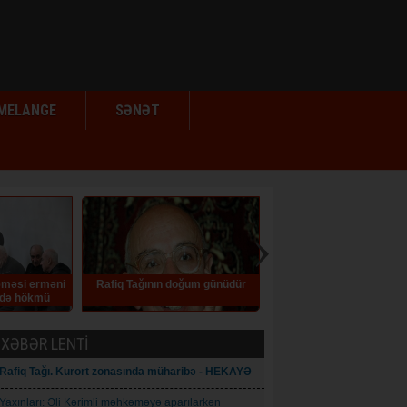
MELANGE
SƏNƏT
Rafiq Tağının doğum günüdür
Elm siyasətinə zidd addımlar
İlqar
XƏBƏR LENTİ
Rafiq Tağı. Kurort zonasında müharibə - HEKAYƏ
Yaxınları: Əli Kərimli məhkəməyə aparılarkən