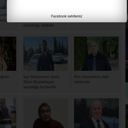
rimli
Bəhruz Həsənlinin
Əlizamin Salayev
Facebook səhifəmiz
rılarkən
Ukraynada həbs
azadlığa çıxıb
olunduğu bildirilir
doğum
İşçi Masasının üzvü
Elm siyasətinə zidd
Elvin Mustafayev
addımlar
azadlığa buraxılıb