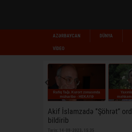
AZƏRBAYCAN
DÜNYA
VİDEO
Rafiq Tağı. Kurort zonasında
Yaxınları: Əli Kərimli
müharibə - HEKAYƏ
məhkəməyə aparılarkən
huşunu itirib
Akif İslamzadə "Şöhrət” ord
bildirib
Tarix: 14-08-2023, 15:35