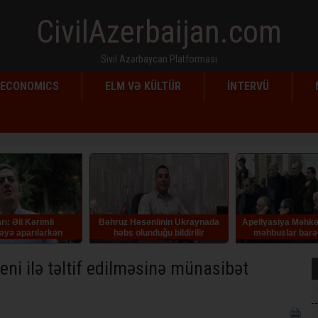
CivilAzerbaijan.com
Sivil Azərbaycan Platforması
ECONOMICS
ELM VƏ KÜLTÜR
İNTERVÜ
Bəhruz Həsənlinin Ukraynada
Apellyasiya Məhkəməsi erməni
həbs olunduğu bildirilir
məhbuslar barədə hökmü
qüvvədə saxlayıb
eni ilə təltif edilməsinə münasibət