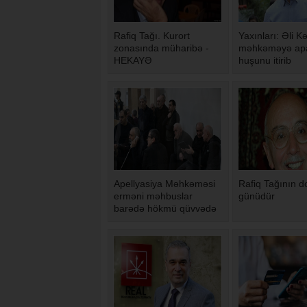
Rafiq Tağı. Kurort
Yaxınları: Əli Kə
zonasında müharibə -
məhkəməyə apa
HEKAYƏ
huşunu itirib
Apellyasiya Məhkəməsi
Rafiq Tağının 
erməni məhbuslar
günüdür
barədə hökmü qüvvədə
saxlayıb