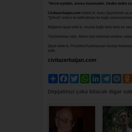
"Əvvəl eşitdim, amma inanmadım. Dedim bəlkə səhv e
Civilazerbaijan.com
bildirir ki, bunu Qaynarinfo-ya
"Şöhrət” ordeni ilə təltif etməsi ilə bağlı sərəncamın
Müğənni qeyd edib ki, onunla bağlı belə belə bir sə
"Gözlənilməz oldu. Mənə indi məlumat veriblər, xəbər
Qeyd edək ki, Prezident Azərbaycan musiqi mədəniyyəti
edib.
civilazerbaijan.com
Share
Facebook
Twitter
WhatsApp
LinkedIn
Telegram
Mail.R
Diqqətinizi çəkə biləcək digər xəb