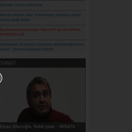
İslahatın ruhuna zidd qərar
Mərkəzi Bankın sədri: Dollarlaşma səviyyəsi ardıcıl
olaraq aşağı düşür
Beynəlxalq qurumlardan ToplumTV işi üzrə hökmə
REAKSİYALAR
Azərbaycan Rusiyanın Qafqazda dominantlığına son
qoyub - Ukrayna kəşfiyyat xidməti
Toplum TV işi üzrə hökm oxunub
SƏNƏT
Cəzaçəkmə müəssisəsində işıq və su yoxdur - Tofiq
Yaqublu
Şəmşad Ağa: İnformasiya axını idarəolunan
mərhələdən idarəolunmaz mərhələyə keçir
Natiq Babayev - Qız adı: Azərbaycan maarifçiliyinin
mənəvi simvolu
Qoderzi Çoxeli. İntizar - Hekayə
Avropa İttifaqı Rusiyaya qarşı 21-ci sanksiya paketini
Eyvaz Əlləzoğlu. Yeddi çinar - HEKAYƏ
qəbul edib