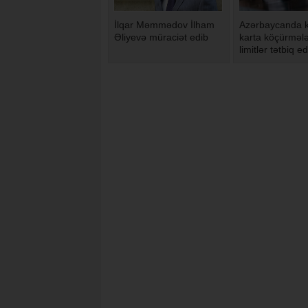
İlqar Məmmədov İlham
Azərbaycanda k
Əliyevə müraciət edib
karta köçürmələ
limitlər tətbiq ed