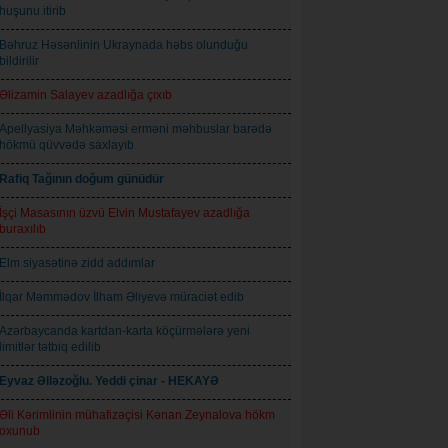
huşunu itirib
Bəhruz Həsənlinin Ukraynada həbs olunduğu
bildirilir
Əlizamin Salayev azadlığa çıxıb
Apellyasiya Məhkəməsi erməni məhbuslar barədə
hökmü qüvvədə saxlayıb
Rafiq Tağının doğum günüdür
İşçi Masasının üzvü Elvin Mustafayev azadlığa
buraxılıb
Elm siyasətinə zidd addımlar
İlqar Məmmədov İlham Əliyevə müraciət edib
Azərbaycanda kartdan-karta köçürmələrə yeni
limitlər tətbiq edilib
Eyvaz Əlləzoğlu. Yeddi çinar - HEKAYƏ
Əli Kərimlinin mühafizəçisi Kənan Zeynalova hökm
oxunub