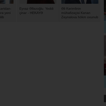
artdan-
Eyvaz Əlləzoğlu. Yeddi
Əli Kərimlinin
rə yeni
çinar - HEKAYƏ
mühafizəçisi Kənan
ilib
Zeynalova hökm oxunub