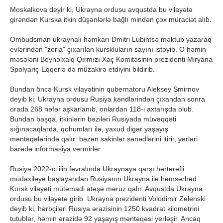
Moskalkova deyir ki, Ukrayna ordusu avqustda bu vilayətə
girəndən Kurska itkin düşənlərlə bağlı mindən çox müraciət alıb.
Ombudsman ukraynalı həmkarı Dmitri Lubintsə məktub yazaraq
evlərindən "zorla" çıxarılan kurskluların sayını istəyib. O həmin
məsələni Beynəlxalq Qırmızı Xaç Komitəsinin prezidenti Miryana
Spolyariç-Eqqerlə də müzakirə etdiyini bildirib.
Bundan öncə Kursk vilayətinin qubernatoru Aleksey Smirnov
deyib ki, Ukrayna ordusu Rusiya kəndlərindən çıxandan sonra
orada 268 nəfər aşkarlanıb, onlardan 118-i axtarışda olub.
Bundan başqa, itkinlərin bəziləri Rusiyada müvəqqəti
sığınacaqlarda, qohumları ilə, yaxud digər yaşayış
məntəqələrində qalır: bəzən sakinlər sənədlərini itirir, yerləri
barədə informasiya vermirlər.
Rusiya 2022-ci ilin fevralında Ukraynaya qarşı hərtərəfli
müdaxiləyə başlayandan Rusiyanın Ukrayna ilə həmsərhəd
Kursk vilayəti mütəmadi atəşə məruz qalır. Avqustda Ukrayna
ordusu bu vilayətə girib. Ukrayna prezidenti Volodimir Zelenski
deyib ki, hərbçiləri Rusiya ərazisinin 1250 kvadrat kilometrini
tutublar, həmin ərazidə 92 yaşayış məntəqəsi yerləşir. Ancaq