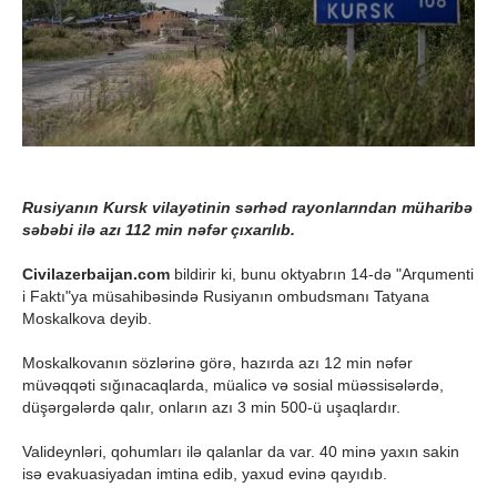
Rusiyanın Kursk vilayətinin sərhəd rayonlarından müharibə
səbəbi ilə azı 112 min nəfər çıxarılıb.
Civilazerbaijan.com
bildirir ki, bunu oktyabrın 14-də "Arqumenti
i Faktı"ya müsahibəsində Rusiyanın ombudsmanı Tatyana
Moskalkova deyib.
Moskalkovanın sözlərinə görə, hazırda azı 12 min nəfər
müvəqqəti sığınacaqlarda, müalicə və sosial müəssisələrdə,
düşərgələrdə qalır, onların azı 3 min 500-ü uşaqlardır.
Valideynləri, qohumları ilə qalanlar da var. 40 minə yaxın sakin
isə evakuasiyadan imtina edib, yaxud evinə qayıdıb.