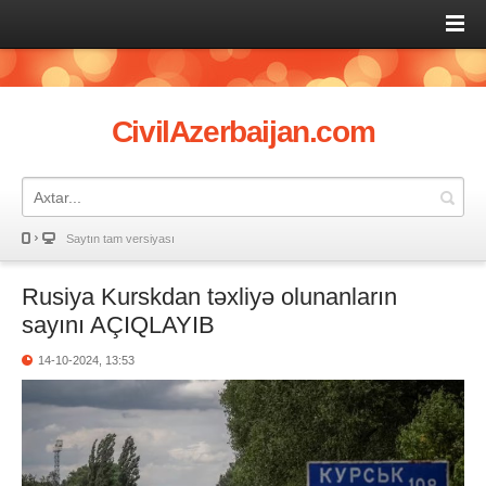
CivilAzerbaijan.com
Saytın tam versiyası
Rusiya Kurskdan təxliyə olunanların
sayını AÇIQLAYIB
14-10-2024, 13:53