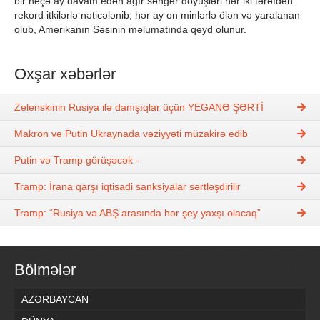
bir neçə ay davam edən ağır səngər döyüşləri hər iki tərəfdən
rekord itkilərlə nəticələnib, hər ay on minlərlə ölən və yaralanan
olub, Amerikanın Səsinin məlumatında qeyd olunur.
Oxşar xəbərlər
Zelenskinin Rusiya ilə danışıqlar üçün YEGANƏ ŞƏRTİ
Makron və Putin Ukraynada vəziyyəti müzakirə edib
Putin və Tramp görüşəcək -
Tramp: İrana qarşı iqtisadi sanksiyalar sərtləşdirilir
Tramp: “Rusiya və ABŞ arasında hər şey yaxşı olacaq”
Bölmələr
AZƏRBAYCAN