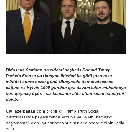
Birləşmiş Ştatların prezidenti seçilmiş Donald Tramp
Parisdə Fransa və Ukrayna liderləri ilə görüşdən qısa
müddət sonra bazar günü Ukraynada dərhal atəşkəsə
çağırıb və Kyivin 1000 gündən çox davam edən müharibəyə
son qoymaq üçün “razılaşmanın əldə olunmasını istədiyini”
deyib.
Civilazerbaijan.com
bildirir ki, Tramp Truth Social
platformasında paylaşımında Moskva və Kyivin “heç vaxt
başlamamalı olan” müharibədə yüz minlərlə əsgər itirdiyini iddia
edib.