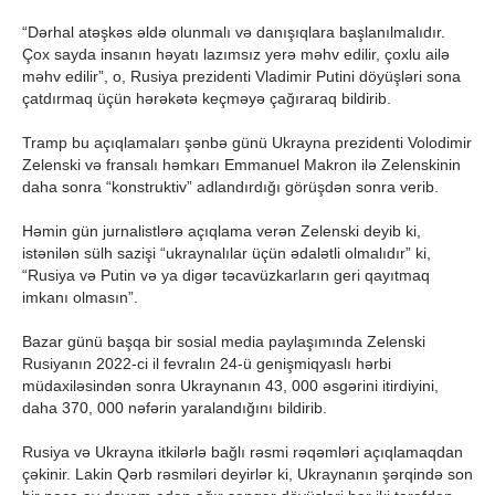
“Dərhal atəşkəs əldə olunmalı və danışıqlara başlanılmalıdır.
Çox sayda insanın həyatı lazımsız yerə məhv edilir, çoxlu ailə
məhv edilir”, o, Rusiya prezidenti Vladimir Putini döyüşləri sona
çatdırmaq üçün hərəkətə keçməyə çağıraraq bildirib.
Tramp bu açıqlamaları şənbə günü Ukrayna prezidenti Volodimir
Zelenski və fransalı həmkarı Emmanuel Makron ilə Zelenskinin
daha sonra “konstruktiv” adlandırdığı görüşdən sonra verib.
Həmin gün jurnalistlərə açıqlama verən Zelenski deyib ki,
istənilən sülh sazişi “ukraynalılar üçün ədalətli olmalıdır” ki,
“Rusiya və Putin və ya digər təcavüzkarların geri qayıtmaq
imkanı olmasın”.
Bazar günü başqa bir sosial media paylaşımında Zelenski
Rusiyanın 2022-ci il fevralın 24-ü genişmiqyaslı hərbi
müdaxiləsindən sonra Ukraynanın 43, 000 əsgərini itirdiyini,
daha 370, 000 nəfərin yaralandığını bildirib.
Rusiya və Ukrayna itkilərlə bağlı rəsmi rəqəmləri açıqlamaqdan
çəkinir. Lakin Qərb rəsmiləri deyirlər ki, Ukraynanın şərqində son