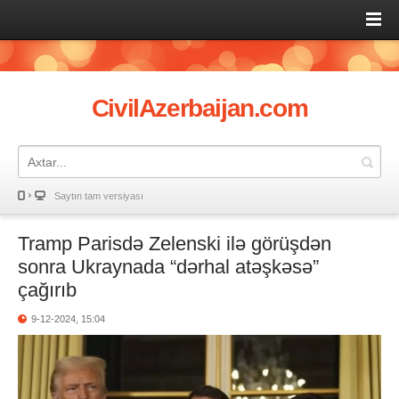
CivilAzerbaijan.com
Saytın tam versiyası
Tramp Parisdə Zelenski ilə görüşdən
sonra Ukraynada “dərhal atəşkəsə”
çağırıb
9-12-2024, 15:04