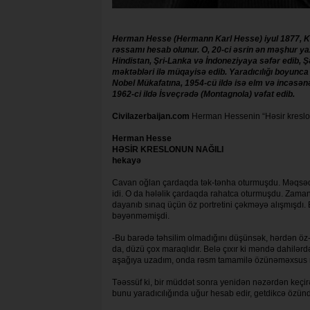
Herman Hesse (Hermann Karl Hesse) iyul 1877, Kal
rəssamı hesab olunur. O, 20-ci əsrin ən məşhur yazı
Hindistan, Şri-Lanka və İndoneziyaya səfər edib, Şə
məktəbləri ilə müqayisə edib. Yaradıcılığı boyunca
Nobel Mükafatına, 1954-cü ildə isə elm və incəsən
1962-ci ildə İsveçrədə (Montagnola) vəfat edib.
Civilazerbaijan.com
Herman Hessenin “Həsir kreslon
Herman Hesse
HƏSİR KRESLONUN NAĞILI
hekayə
Cavan oğlan çardaqda tək-tənha oturmuşdu. Məqsədi
idi. O da hələlik çardaqda rahatca oturmuşdu. Zaman 
dayanıb sınaq üçün öz portretini çəkməyə alışmışdı. 
bəyənməmişdi.
-Bu barədə təhsilim olmadığını düşünsək, hərdən öz-ö
da, düzü çox maraqlıdır. Belə çıxır ki məndə dahilər
aşağıya uzadım, onda rəsm tamamilə özünəməxsus m
Təəssüf ki, bir müddət sonra yenidən nəzərdən keçir
bunu yaradıcılığında uğur hesab edir, getdikcə özünd