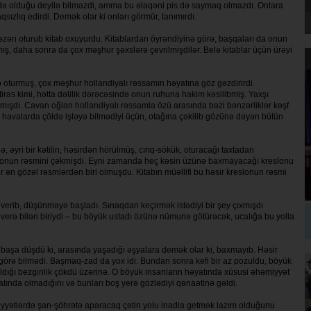
tdə olduğu deyilə bilməzdi, amma bu əlaqəni pis də saymaq olmazdı. Onlara
sızlıq edirdi. Demək olar ki onları görmür, tanımırdı.
 bəzən oturub kitab oxuyurdu. Kitablardan öyrəndiyinə görə, başqaları da onun
ış, daha sonra da çox məşhur şəxslərə çevrilmişdilər. Belə kitablar üçün ürəyi
 oturmuş, çox məşhur hollandiyalı rəssamın həyatına göz gəzdirirdi.
ras kimi, hətta dəlilik dərəcəsində onun ruhuna hakim kəsilibmiş. Yaxşı
ışdı. Cavan oğlan hollandiyalı rəssamla özü arasında bəzi bənzərliklər kəşf
is havalarda çöldə işləyə bilmədiyi üçün, otağına çəkilib gözünə dəyən bütün
, əyri bir kətilin, həsirdən hörülmüş, cırıq-sökük, oturacağı taxtadan
reslonun rəsmini çəkmişdi. Eyni zamanda heç kəsin üzünə baxmayacağı kreslonu
ər ən gözəl rəsmlərdən biri olmuşdu. Kitabın müəllifi bu həsir kreslonun rəsmi
erib, düşünməyə başladı. Sınaqdan keçirmək istədiyi bir şey çıxmışdı
r verə bilən biriydi – bu böyük ustadı özünə nümunə götürəcək, ucalığa bu yolla
başa düşdü ki, arasında yaşadığı əşyalara demək olar ki, baxmayıb. Həsir
 görə bilmədi. Başmaq-zad da yox idi. Bundan sonra kefi bir az pozuldu, böyük
ldığı bezginlik çökdü üzərinə. O böyük insanların həyatında xüsusi əhəmiyyət
yatında olmadığını və bunları boş yerə gözlədiyi qənaətinə gəldi.
yyətlərdə şan-şöhrətə aparacaq çətin yolu inadla getmək lazım olduğunu