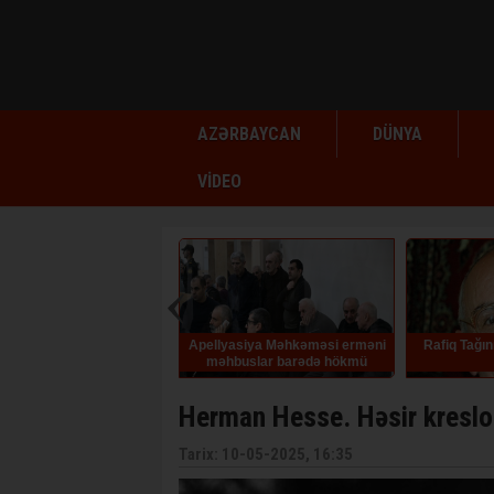
AZƏRBAYCAN
DÜNYA
VİDEO
yasiya Məhkəməsi erməni
Rafiq Tağının doğum günüdür
Elm siyasə
hbuslar barədə hökmü
qüvvədə saxlayıb
Herman Hesse. Həsir kreslo
Tarix: 10-05-2025, 16:35