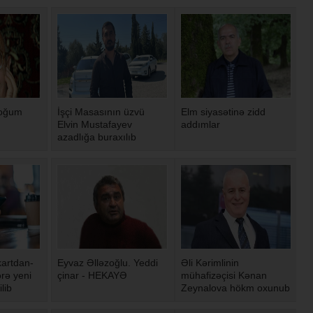
doğum
İşçi Masasının üzvü
Elm siyasətinə zidd
Elvin Mustafayev
addımlar
azadlığa buraxılıb
artdan-
Eyvaz Əlləzoğlu. Yeddi
Əli Kərimlinin
rə yeni
çinar - HEKAYƏ
mühafizəçisi Kənan
ilib
Zeynalova hökm oxunub