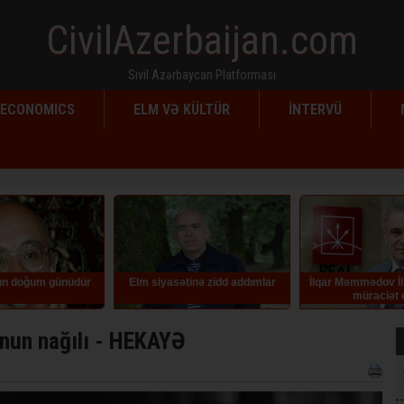
CivilAzerbaijan.com
Sivil Azərbaycan Platforması
ECONOMICS
ELM VƏ KÜLTÜR
İNTERVÜ
tinə zidd addımlar
İlqar Məmmədov İlham Əliyevə
Azərbaycanda ka
müraciət edib
köçürmələrə yeni li
edilib
nun nağılı - HEKAYƏ