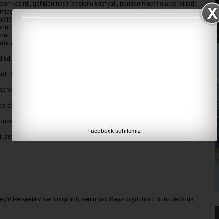
rdən keçirdi, qəfildən həsir kreslonu kəşf etdi, bundan model olaraq istifadə
xınlaşdırdı. Rəsm karandaşını yonub, eskiz dəftərini düzlərinin üstünə qoyub
kilən bir neçə xətt kreslonu kifayət qədər canlandıra bildi. Bir neçə xətdən
slonun bir küncündəki üçbucaq formalı tünd kölgənin sehrinə qapılıb onu
 qəfildən nədənsə narahat olmağa başladı. Uzun müddət rəsmlə məşğul olduqdan
arla süzdü. Həsir kreslonun çox pis çəkildiyini hiss elədi.
 dikdi. Alınmamışdı. Əsəbiləşib, küsdü.
çığırdı. Sənin kimi kaprizli heyvanı ömrümdə görməmişəm.
ab verdi:
 dəyişmək fikirim yoxdur.
 arxaya çəkildi. Əvvəlkindən fərqli görünürdü.
Facebook səhifəmiz
, deyə səsini ucaltdı. Əyri-üyrü olmayan yerin yoxdur.
 keçir! Perspektiv mənim işimdir, sənin yox! Başa düşdünmü! Bunu yadında