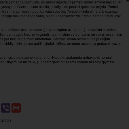
larla çardaqda vurnuxdu. Bu arada ağacla döşəməni döyəcləməyə başladılar.
yaşayırdı. Gənc rəssam oturdu, çəkdiyi son portreti qarşısına qoydu. Portret
i və maraqlı görünürdü, bu yalan deyildi. Yenidən kitabı əlinə alıb oxumaq
ğlı başqa məlumatlar da vardı, bu onu əsəbiləşdirirdi. Kreslo barədə özünü çox
. Uzun müddət əvvəl rəssamlığın rahatlıqdan uzaq olduğu diqqətini çəkmişdi,
ıqlığından başqa heç nə keçmirdi insanın əlinə və dünyanın ən yaxşı rəssamının
başqa heç nə gəlmirdi əllərindən. Dərinliyi sevən birinə bu peşə uyğun
tün ciddiyətiylə qərara gəldi: İçindəki köhnə arzunun arxasınca gedəcək, yazar
vdən çıxıb getməsinə kədərləndi. Halbuki, aralarında nəhayət ki, normal
istəyirdi və bilirdi ki, şübhəsiz gənc bir adama öyrədə biləcəyi qiymətli
u
Odnoklassniki
Viber
Gmail
ərlər