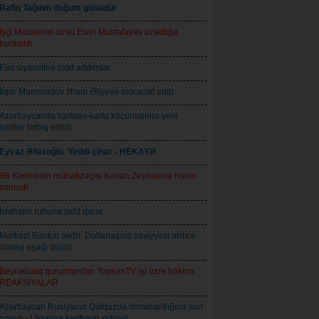
Rafiq Tağının doğum günüdür
İşçi Masasının üzvü Elvin Mustafayev azadlığa
buraxılıb
Elm siyasətinə zidd addımlar
İlqar Məmmədov İlham Əliyevə müraciət edib
Azərbaycanda kartdan-karta köçürmələrə yeni
limitlər tətbiq edilib
Eyvaz Əlləzoğlu. Yeddi çinar - HEKAYƏ
Əli Kərimlinin mühafizəçisi Kənan Zeynalova hökm
oxunub
İslahatın ruhuna zidd qərar
Mərkəzi Bankın sədri: Dollarlaşma səviyyəsi ardıcıl
olaraq aşağı düşür
Beynəlxalq qurumlardan ToplumTV işi üzrə hökmə
REAKSİYALAR
Azərbaycan Rusiyanın Qafqazda dominantlığına son
qoyub - Ukrayna kəşfiyyat xidməti