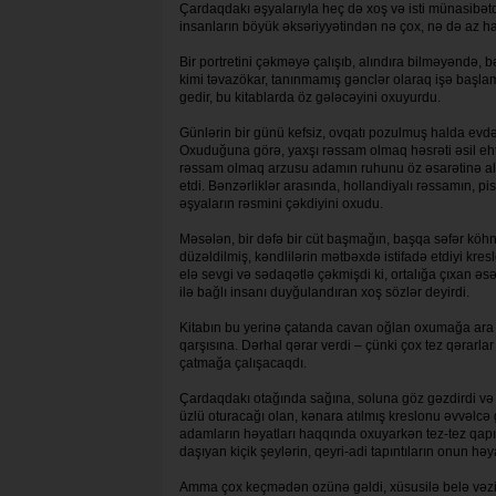
Çardaqdakı əşyalarıyla heç də xoş və isti münasibə
insanların böyük əksəriyyətindən nə çox, nə də az haq
Bir portretini çəkməyə çalışıb, alındıra bilməyəndə,
kimi təvazökar, tanınmamış gənclər olaraq işə başlam
gedir, bu kitablarda öz gələcəyini oxuyurdu.
Günlərin bir günü kefsiz, ovqatı pozulmuş halda evdə
Oxuduğuna görə, yaxşı rəssam olmaq həsrəti əsil ehti
rəssam olmaq arzusu adamın ruhunu öz əsarətinə alm
etdi. Bənzərliklər arasında, hollandiyalı rəssamın, p
əşyaların rəsmini çəkdiyini oxudu.
Məsələn, bir dəfə bir cüt başmağın, başqa səfər köhnə
düzəldilmiş, kəndlilərin mətbəxdə istifadə etdiyi k
elə sevgi və sədaqətlə çəkmişdi ki, ortalığa çıxan əs
ilə bağlı insanı duyğulandıran xoş sözlər deyirdi.
Kitabın bu yerinə çatanda cavan oğlan oxumağa ara v
qarşısına. Dərhal qərar verdi – çünki çox tez qərarla
çatmağa çalışacaqdı.
Çardaqdakı otağında sağına, soluna göz gəzdirdi və 
üzlü oturacağı olan, kənara atılmış kreslonu əvvəlcə
adamların həyatları haqqında oxuyarkən tez-tez qapı
daşıyan kiçik şeylərin, qeyri-adi tapıntıların onun hə
Amma çox keçmədən ozünə gəldi, xüsusilə belə vəzi