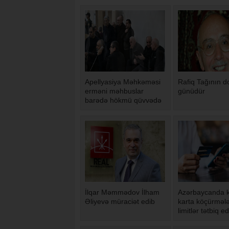
Apellyasiya Məhkəməsi
Rafiq Tağının 
erməni məhbuslar
günüdür
barədə hökmü qüvvədə
saxlayıb
İlqar Məmmədov İlham
Azərbaycanda k
Əliyevə müraciət edib
karta köçürmələ
limitlər tətbiq ed