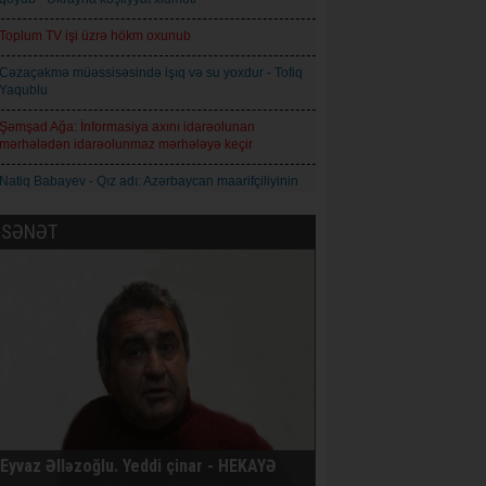
Toplum TV işi üzrə hökm oxunub
Cəzaçəkmə müəssisəsində işıq və su yoxdur - Tofiq
Yaqublu
Şəmşad Ağa: İnformasiya axını idarəolunan
mərhələdən idarəolunmaz mərhələyə keçir
Natiq Babayev - Qız adı: Azərbaycan maarifçiliyinin
mənəvi simvolu
SƏNƏT
Qoderzi Çoxeli. İntizar - Hekayə
Avropa İttifaqı Rusiyaya qarşı 21-ci sanksiya paketini
qəbul edib
Prokuror Anar Məmmədliyə 14, Anar Abdullaya isə
13 il həbs cəzası istəyib
AXCP daha bir üzvünün saxlandığını bildirir
İqor Skibyuk Ukrayna baş qərargah rəisi təyin
olunub
Eyvaz Əlləzoğlu. Yeddi çinar - HEKAYƏ
Nikaraqua prezidenti Daniel Orteqa: Ölkədə daha