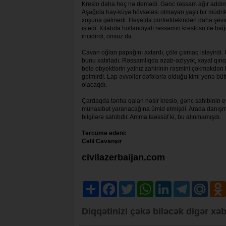
Kreslo daha heç nə demədi. Gənc rəssam ağır addım
Aşağıda hay-küyə hövsələsi olmayan yaşlı bir müdrik 
xoşuna gəlmədi. Həyatda portretdəkindən daha şeviml
istədi. Kitabda hollandiyalı rəssamın kreslosu ilə ba
incidirdi, onsuz da…
Cavan oğlan papağını axtardı, çölə çıxmaq istəyirdi
bunu xatırladı. Rəssamlıqda əzab-əziyyət, xəyal qır
belə obyektlərin yalnız zahirinin rəsmini çəkməkdən 
gəlmirdi. Lap əvvəllər dəfələrlə olduğu kimi yenə bü
olacaqdı.
Çardaqda tənha qalan həsir kreslo, gənc sahibinin e
münasibət yaranacağına ümid etmişdi. Arada danışmaq 
bilgilərə sahibdir. Amma təəssüf ki, bu alınmamışdı.
Tərcümə edəni:
Cəlil Cavanşir
civilazerbaijan.com
Share
Facebook
Twitter
WhatsApp
LinkedIn
Telegram
Mail.R
Diqqətinizi çəkə biləcək digər xəb