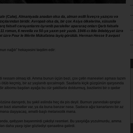
v (Calw), Almaniyada anadan olsa da, alman əsilli İsveçrə yazıçısı və
çılarından biridir. Avropalı olsa da, bir çox Asiya ölkələrinə, xüsusilə
rq fəlsəfi cərəyanlarını öyrənib paralellər apararaq onları Qərb fəlsəfə
 11 roman, 6 nevella və 50-yə yaxın şeir yazıb. 1946-cı ildə Ədəbiyyat üzrə
ət üzrə Pour le Mérite Mükafatına layiq görülüb. Herman Hesse 9 avqust
un nağılı” hekayəsini təqdim edir:
 rəssam olmaq idi. Amma bunun üçün bəzi, çox çətin maneələri aşması lazım
ötüb keçmiş, bir az yaşlanıb qocalmışdı. Saatlarla kiçik güzgünün qarşısında
Bir albomu başdan ayağa bu cür şəkillərlə doldurmuş, bəzilərini bir o qədər
zünə danışırdı, bu şəkil əslində heç də pis deyil. Burnun yanındakı qırışlar
dən bəzi əlamətlər var, ya da buna bənzər nəsə. Sadəcə ağız kənarlarını bir az
əna daşıyacaq, əməlli-başlı melanxolik məna.
əndə, qətiyyən bəyənmirdi çəkdiyi rəsmləri. Bu yaxşılığa yozulmurdu, amma
ən daha yaxşı işlər gözlədiyi qənaətinə gəlirdi.