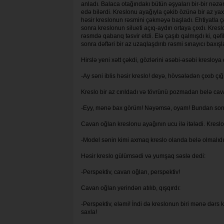
anladı. Balaca otağındakı bütün əşyaları bir-bir nəzə
edə bilərdi. Kreslonu ayağıyla çəkib özünə bir az ya
həsir kreslonun rəsmini çəkməyə başladı. Ehtiyatla çə
sonra kreslonun silueti açıq-aydın ortaya çıxdı. Kre
rəsmdə qabarıq təsvir etdi. Elə çaşıb qalmışdı ki,
sonra dəftəri bir az uzaqlaşdırıb rəsmi sınayıcı baxışl
Hirslə yeni xətt çəkdi, gözlərini əsəbi-əsəbi kresloya
-Ay səni iblis həsir kreslo! deyə, hövsələdən çıxıb 
Kreslo bir az cırıldadı və tövrünü pozmadan belə cav
-Eyy, mənə bax görüm! Nəyəmsə, oyam! Bundan sonra
Cavan oğlan kreslonu ayağının ucu ilə itələdi. Kreslo
-Model sənin kimi axmaq kreslo olanda belə olmalıdır
Həsir kreslo gülümsədi və yumşaq səslə dedi:
-Perspektiv, cavan oğlan, perspektiv!
Cavan oğlan yerindən atılıb, qışqırdı:
-Perspektiv, eləmi! İndi də kreslonun biri mənə dərs
saxla!