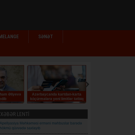
MELANGE
SƏNƏT
rtdan-karta
Eyvaz Əlləzoğlu. Yeddi çinar -
İslahatın ruhuna zidd q
mitlər tətbiq
HEKAYƏ
XƏBƏR LENTİ
Apellyasiya Məhkəməsi erməni məhbuslar barədə
hökmü qüvvədə saxlayıb