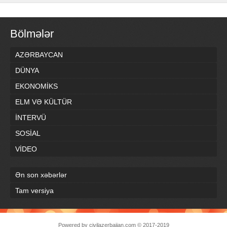
Bölmələr
AZƏRBAYCAN
DÜNYA
EKONOMİKS
ELM VƏ KÜLTÜR
İNTERVÜ
SOSİAL
VİDEO
Ən son xəbərlər
Tam versiya
Powered by
civilazerbaijan.com
© 2017-2019