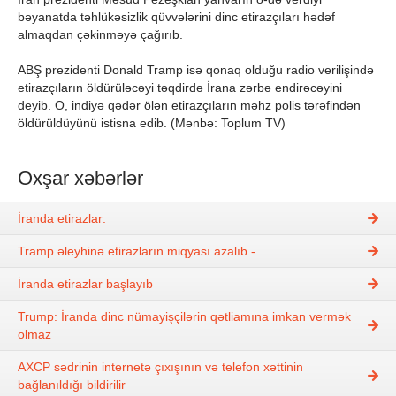
bəyanatda təhlükəsizlik qüvvələrini dinc etirazçıları hədəf
almaqdan çəkinməyə çağırıb.
ABŞ prezidenti Donald Tramp isə qonaq olduğu radio verilişində
etirazçıların öldürüləcəyi təqdirdə İrana zərbə endirəcəyini
deyib. O, indiyə qədər ölən etirazçıların məhz polis tərəfindən
öldürüldüyünü istisna edib. (Mənbə: Toplum TV)
Oxşar xəbərlər
İranda etirazlar:
Tramp əleyhinə etirazların miqyası azalıb -
İranda etirazlar başlayıb
Trump: İranda dinc nümayişçilərin qətliamına imkan vermək
olmaz
AXCP sədrinin internetə çıxışının və telefon xəttinin
bağlanıldığı bildirilir