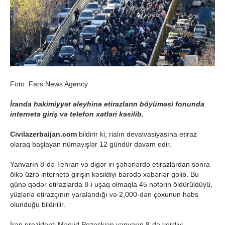
Foto: Fars News Agency
İranda hakimiyyət əleyhinə etirazların böyüməsi fonunda
internetə giriş və telefon xətləri kəsilib.
Civilazerbaijan.com
bildirir ki, rialın devalvasiyasına etiraz
olaraq başlayan nümayişlər 12 gündür davam edir.
Yanvarın 8-də Tehran və digər iri şəhərlərdə etirazlardan sonra
ölkə üzrə internetə girişin kəsildiyi barədə xəbərlər gəlib. Bu
günə qədər etirazlarda 8-i uşaq olmaqla 45 nəfərin öldürüldüyü,
yüzlərlə etirazçının yaralandığı və 2,000-dən çoxunun həbs
olunduğu bildirilir.
İran prezidenti Məsud Pezeşkian yanvarın 8-də verdiyi