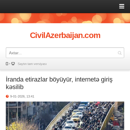
CivilAzerbaijan.com
Saytın tam versiyası
İranda etirazlar böyüyür, internetə giriş
kəsilib
9-01-2026, 13:41