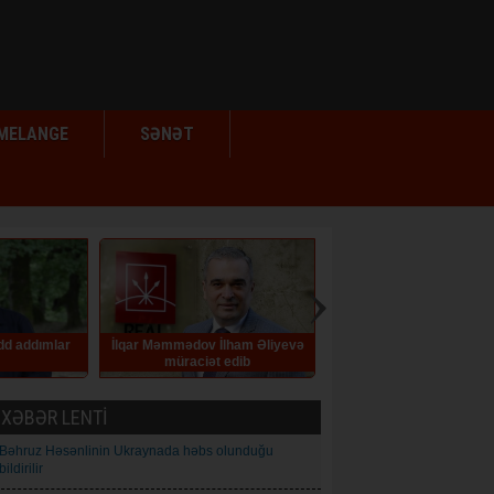
MELANGE
SƏNƏT
lham Əliyevə
Azərbaycanda kartdan-karta
Eyvaz Əlləzoğlu. Yeddi ç
edib
köçürmələrə yeni limitlər tətbiq
HEKAYƏ
edilib
XƏBƏR LENTİ
Bəhruz Həsənlinin Ukraynada həbs olunduğu
bildirilir