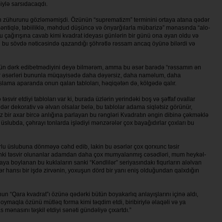
y­lə sarsıdacaqdı.
 zühurunu gözləmə­miş­di. Özünün “suprematizm” terminini or­ta­ya atana qədər
n­tiq­lə, təbiiliklə, məhdud düşüncə və ön­yar­ğılarla müba­rizə” mənasında “alo­
 bu ça­ğı­rışına cavab kimi kvadrat ideyası günlərin bir günü ona əyan oldu və
olan bu sövdə nəticəsində qazandığı şöhrətlə rəssam ancaq öyünə bilərdi və
ünün dərk edibetmədiyini de­yə bilmərəm, amma bu əsər barədə “rəs­samın ən
gər əsərləri bu­nunla müqayisədə daha dəyər­siz, da­ha naməlum, daha
s­lama apa­randa onun qalan tabloları, həqi­qə­tən də, kölgədə qalır.
svir etdiyi tabloları var ki, burada üzlərin yerindəki boş və şəffaf ovallar
ədər dekorativ və əlvan olsalar belə, bu tablolar adama siqlətsiz görünür,
z bir axar bir­cə anlığına parlayan bu rəngləri Kvad­ratın əngin dibinə çəkməklə
üslubda, çəhrayı tonlarda işlədiyi mənzərələr çox bayağıdırlar çoxları bu
lu üslubuna dönməyə cəhd edib, lakin bu əsərlər çox qorxunc təsir
çünki təsvir olunanlar adamdan daha çox mumyalanmış cəsədləri, mum hey­kəl­
yaya boylanan bu kukla­la­rın sanki “Kəndlilər” seriyasındakı fiqurların aləlvan
hər hansı bir işdə zirvənin, yoxuşun dörd bir yanı eniş ol­duğundan qalxdığın
un “Qara kvadrat”ı özünə qədərki bütün boyakarlıq anlayışlarını içinə aldı,
ymaqla özünü mütləq forma kimi təqdim etdi, biribiriylə əlaqəli və ya
 mənasını təşkil etdiyi sənəti gündəliyə çıxartdı.”