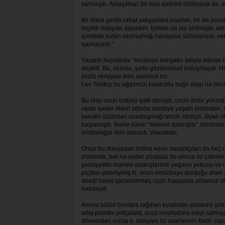
sarmaşıb. Anlaşılmaz bir hiss qəlbimi didibyesə də, o
Bir daha gedib rahat yatışanlara baxdım, bir də yuxu
biçimli dəhşətə qa­pıldım. İçimdə nə isə qırılmışdı, a
içimdəki bütün xeyirxahlığı harayasa silibsüpürür, 
qaynayırdı.”
Yazarın həyatında “Arzamas dəhşəti» adıyla bilinən b
deyildi. Bu, ölümlə, şərlə gözlənil­məz buluşmaydı. Hə
sözlü versiyası kimi səsləndi bu.
Lev Tolstoy bu ağqırmızı kvadratla bağlı olayı nə ön
Bu olay onun üstünü qəfil almışdı, onun ömür yolunda
vaxta qədər ətalət altın­da sürdüyü yaşam tərzindən
sənətin özündən uzaqlaşmağı tərcih etmişdi. Əyan o
başlamışdı. İllərlə sürən “mənəvi axtarışlar” ömrünü
xristian­lı­ğın ilkin variantı. Vəssəlam.
Onun bu dünyadan imtina edən davam­çı­ları da heç n
pisləmək, hər nə qədər zövqsüz də alınsa öz çəkməni
şəxsiyyətin mənəvi axtarışlarının yeganə yekunu və
pıçıltısı yetərliymiş ki, onun ömürboyu qurduğu alə
əbədi həyat qazan­dır­maq üçün haqqında amansız öl
irəlidə­y­di.
Amma bütün bunlara rəğmən kvadratın qələbəsi şübhə
artıq primitiv pritçalara, ucuz nəsihətlərə meyl sa
dönəmdən sonra o, dünyanı öz əsərlərinin bədii siqləti