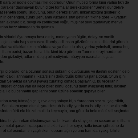
qara bir nöqtə qoyması fikri doğrudur. Onun mütləq forma kimi varlığı fikri də
q xarakter daşımayan bütün digər formalar gərəksizdirlər. “Sənəti gündə­li­yə
 sənətin son­nu, süqutunu, onun gərəksizliyini, imkan­sız­lı­ğını göstərir; o,
n iri cə­həngdir, çünki Benuanın yuxarıda si­tat gətirilən fikrinə görə: «Kvadrat
n aksiyadır, o, sevgi və zə­riflikdən yoğrulmuş hər şeyi tapdalayıb məh­və
bürdən həzz almaqdan da qalmır.»
 sirlərini öyrənməyə həsr etmiş, materiyanın ölgün, dolayı və xaotik
 atəşin ətrafa işıq saç­masını diləmiş, adi insan gözünün sezmədiklərini görmək
ət­ləri və diləkləri uzun müddətə və ya ötəri də olsa, yerinə yetmişdi, amma heç
lham pərisi, bəzən hətta İblis kimi bizə görünən Tanrının ürəyi hərdən­bir
rdən gizlədiyi, adlarını dəqiq bilmədiyimiz mü­əy­yən nəsnələri, uçucu
ır.
ı­lıq olaraq, ona özünün son­suz şükranlıq duy­ğusunu və itaətini göstərir, qəlbi
 daxili arın­ma­nın (=katar­si­sin) doğurduğu billur yaş­larla dolur. Onun içini
an Sənətkar da ya­vaşyavaş xurafatçı olmağa başlayır. O, bu təcəllanın
ının diqqəti on­dan yan da keçə bilər, könül gözünü daim ayıqsayıq tutur, daxilən
id­dia­lılıq bu cənnətin qapılarını onun üzünə əbədilik qapaya bilər.
n uzaq tutmağa çalışır və ar­tıq anlayır ki, o Yaradanın sevimli şa­gir­didir,
. Sənətkara əyan olur ki, yaradıcı ruh istədiyi yerdə və istədiyi cür təcəlla edir.
əsindən ötrü elə bir zəhməti də keçməyib, ona görə də belə möcüzəli seçimdən
dibinə boylanarkən diksinməyən və bu kvadrata sitayiş edən rəssam artıq ilham
 və metal qanadlı, qapqara mələkləri var, hər şeyə, hətta insan şöhrətinə də
ət süfrəsindən ən yağlı tikəni qoparmağın yolunu hamıdan yaxşı bilirlər.