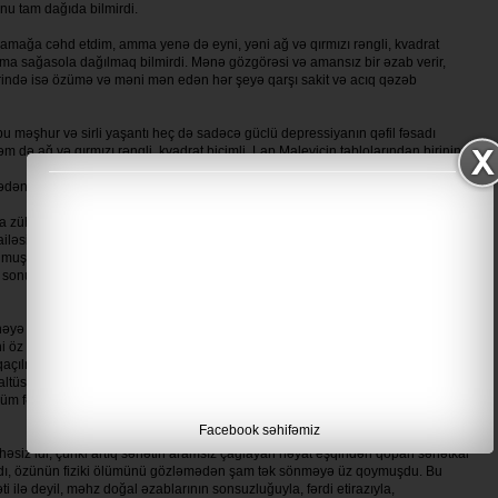
nu tam dağıda bilmirdi.
lamağa cəhd etdim, amma yenə də eyni, yəni ağ və qırmızı rəngli, kvadrat
mma sağasola dağıl­maq bilmirdi. Mənə göz­gö­rəsi və amansız bir əzab verir,
yerində isə özümə və məni mən edən hər şeyə qarşı sakit və acıq qəzəb
u məşhur və sirli yaşantı heç də sadəcə güclü depressiyanın qəfil fəsadı
m də ağ və qırmızı rəngli, kvadrat biçimli. Lap Maleviçin tablolarından birinin
cədən sezə, nə də mövcud durumu lazımınca kontrol edə bilərdi.
 zühur etmişdi və baş vermiş bu olayın təsiri ilə yazar birdənbirə olmasa da, o
, ailəsindən, sevgisindən, yaxınlarını anlamaqdan, onu əhatə edən aləmdən,
lmuş bu “gerçək” onu boşluğa, sıfır həddinə, özünüməhvə sürükləməyə
n sonunda nəticəsiz qalmışdı, ortaya qoydu­ğu isə bir ovuc adi gerçək olmuşdu
əyə nail olmamışdılar. Araq yerinə çay içmək, ət yeməmək, ailə bağlarını
 öz əllərinlə tikmək bax, bütün bu sadalananlar kvadratı fəhm edən bir
 qaçılmaz nəticəsidir. Məgərsə ölümün bircə yol səslənən “Mən burdayam”
m altüst olsun. Amma bu mübarizə hələ bir müddət də davam edəcəkdi: axı,
üm fərmanı çıxaracağı Anna Karenina, neçəneçə başqa sözsənət incisi hələ
Facebook səhifəmiz
siz idi, çünki artıq sənətin aramsız çağlayan həyat eşqindən qopan sənətkar
lmışdı, özünün fiziki ölümünü gözləmədən şam tək sönməyə üz qoymuşdu. Bu
 ilə deyil, məhz doğal əzablarının sonsuzlu­ğuyla, fərdi etirazıyla,