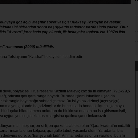
 dünyaya göz açıb. Məşhur sovet yazıçısı Aleksey Tostoyun nəvəsidir.
 fakultəsini bitirəndən sonra nəşriyyatda redaktor vəzifəsində çalışıb. Otuz
ildə "Avrora" jurnalında çap olunub, ilk hekayələr toplusu isə 1987ci ildə
 romanının (2000) müəllifidir.
ana Tolstayanın "Kvadrat" hekayəsini təqdim edir:
li deyil, polyak əsilli rus rəssamı Kazimir Maleviç çox da iri olma­yan, 79,5x79,5
 ağ, ortasını qatı qara rəngə boyadı. Bu sadə işləmi is­tə­nilən uşaq da
ir tək rənglə boyamağa səbrləri çatmaz. Bu işi yalnız cizimçi (=çertyojçu)
di am­ma yeri gələndə heç cizimçilər də bunca sa­də həndəsi fiqurla işləməyə
an birisi çəkə bilərdi amma onlardan da bir kimsə onacan bu işə girişməmişdi,
 uyğun yeri seçməklə rəsm sər­gisinə qatılma şansı imkansızdı.
dünyanın ən məşhur, ən sirli, ən qorxunc tablosu olan “Qara kvad­rat”ın müəllifi
i sənət, in­san­la onun kölgəsi, qızılgüllə tabut, ya­şam­la ölüm, Yaradanla İblis
 dediyinə görə, o, “hər şeyi sıfırladı”. Amma nədənsə onun yaratdığı bu sıfır