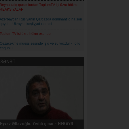
Beynəlxalq qurumlardan ToplumTV işi üzrə hökmə
REAKSİYALAR
Azərbaycan Rusiyanın Qafqazda dominantlığına son
qoyub - Ukrayna kəşfiyyat xidməti
Toplum TV işi üzrə hökm oxunub
Cəzaçəkmə müəssisəsində işıq və su yoxdur - Tofiq
Yaqublu
Şəmşad Ağa: İnformasiya axını idarəolunan
SƏNƏT
mərhələdən idarəolunmaz mərhələyə keçir
Natiq Babayev - Qız adı: Azərbaycan maarifçiliyinin
mənəvi simvolu
Qoderzi Çoxeli. İntizar - Hekayə
Avropa İttifaqı Rusiyaya qarşı 21-ci sanksiya paketini
qəbul edib
Prokuror Anar Məmmədliyə 14, Anar Abdullaya isə
13 il həbs cəzası istəyib
Eyvaz Əlləzoğlu. Yeddi çinar - HEKAYƏ
AXCP daha bir üzvünün saxlandığını bildirir