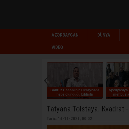
AZƏRBAYCAN
DÜNYA
VİDEO
uz Həsənlinin Ukraynada
Apellyasiya Məhkəməsi erməni
Rafiq Tağı
əbs olunduğu bildirilir
məhbuslar barədə hökmü
qüvvədə saxlayıb
Tatyana Tolstaya. Kvadrat
Tarix: 14-11-2021, 00:02