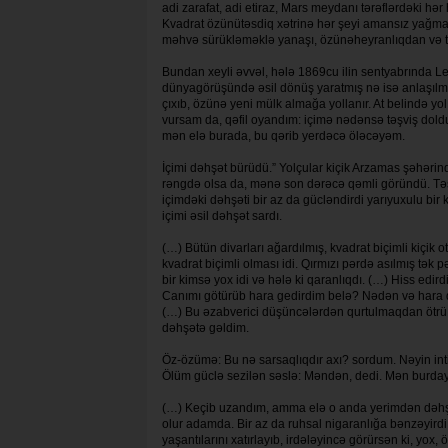
adi zarafat, adi etiraz, Mars meydanı tərəflərdəki hər
Kvadrat özünütəsdiq xətrinə hər şeyi amansız yağmay
məhvə sürükləməklə yanaşı, özünəhey­ran­lıq­dan və
Bundan xeyli əvvəl, hələ 1869cu ilin sent­yabrında Le
dünyagörüşündə əsil dönüş ya­rat­mış nə isə anlaşılma
çıxıb, özünə yeni mülk almağa yollanır. At belində y
vursam da, qəfil oyandım: içimə nədənsə təşviş dold
mən elə burada, bu qərib yerdəcə ölə­cəyəm.
İçimi dəhşət bürüdü.” Yolçu­lar kiçik Arzamas şəhərind
rəngdə olsa da, mənə son dərəcə qəmli göründü. Təşvi
içim­də­ki dəhşəti bir az da gücləndirdi yarı­yu­xulu b
içimi əsil dəhşət sardı.
(…) Bütün divarları ağardılmış, kvad­rat biçimli kiçik
kvadrat biçimli olması idi. Qırmızı pərdə asılmış tə
bir kimsə yox idi və hələ ki qaranlıqdı. (…) Hiss ed
Canımı götürüb hara gedirdim belə? Nədən və hara qa
(…) Bu əzabverici düşüncələrdən qurtulmaqdan ötrü 
dəhşətə gəldim.
Öz-özümə: Bu nə sarsaqlıqdır axı? sordum. Nəyin i
Ölüm güclə sezilən səslə: Məndən, dedi. Mən burda
(…) Keçib uzandım, amma elə o anda yerimdən dəhşət i
olur adamda. Bir az da ruhsal nigaranlığa bənzəyird
yaşantılarını xatırlayıb, irdələyincə görürsən ki, yo