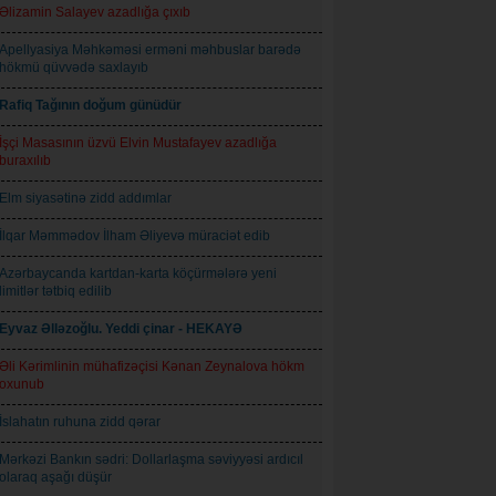
Əlizamin Salayev azadlığa çıxıb
Apellyasiya Məhkəməsi erməni məhbuslar barədə
hökmü qüvvədə saxlayıb
Rafiq Tağının doğum günüdür
İşçi Masasının üzvü Elvin Mustafayev azadlığa
buraxılıb
Elm siyasətinə zidd addımlar
İlqar Məmmədov İlham Əliyevə müraciət edib
Azərbaycanda kartdan-karta köçürmələrə yeni
limitlər tətbiq edilib
Eyvaz Əlləzoğlu. Yeddi çinar - HEKAYƏ
Əli Kərimlinin mühafizəçisi Kənan Zeynalova hökm
oxunub
İslahatın ruhuna zidd qərar
Mərkəzi Bankın sədri: Dollarlaşma səviyyəsi ardıcıl
olaraq aşağı düşür