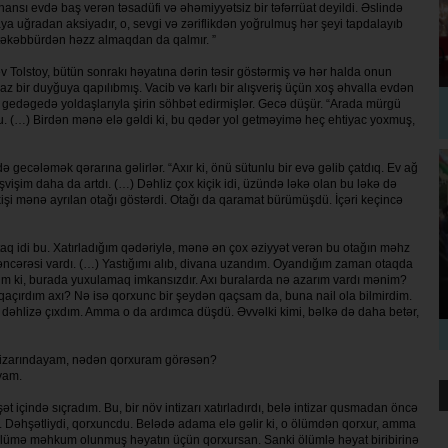
 hansı evdə baş verən təsadüfi və əhəmiyyətsiz bir təfərrüat deyildi. Əslində
a uğradan aksiyadır, o, sevgi və zəriflikdən yoğrulmuş hər şeyi tapdalayıb
 təkəbbürdən həzz almaqdan da qalmır. ”
v Tolstoy, bütün sonrakı hə­yatına dərin təsir göstərmiş və hər hal­da onun
z bir duyğuya qa­pı­lıbmış. Vacib və karlı bir alışveriş üçün xoş əhvalla evdən
ol gedəgedə yoldaşlarıyla şirin söhbət edirmişlər. Gecə düşür. “Arada mürgü
u. (…) Birdən mənə elə gəldi ki, bu qədər yol getməyimə heç ehtiyac yox­muş,
ə gecələmək qə­rarına gəlirlər. “Axır ki, önü sütunlu bir evə gəlib çatdıq. Ev ağ
­şim daha da artdı. (…) Dəhliz çox kiçik idi, üzündə ləkə olan bu ləkə də
ir kişi mənə ayrılan otağı göstərdi. Otağı da qaramat bürümüşdü. İçəri keçin­cə
 otaq idi bu. Xatırladığım qədəriylə, mənə ən çox əziyyət verən bu otağın məhz
k pəncərəsi vardı. (…) Yastığımı alıb, divana uzandım. Oyandığım zaman otaqda
irdim ki, burada yuxulamaq imkansızdır. Axı buralarda nə azarım vardı mənim?
çırdım axı? Nə isə qorxunc bir şeydən qaçsam da, buna nail ola bil­mirdim.
dəhlizə çıxdım. Amma o da ardımca düşdü. Əvvəlki kimi, bəlkə də daha betər,
ntizarındayam, nədən qorxuram görəsən?
yam.
çində sıçradım. Bu, bir növ intizarı xatırladırdı, belə intizar qusmadan öncə
i. Dəhşətliydi, qorxuncdu. Belədə adama elə gəlir ki, o ölümdən qorxur, amma
x, ölümə məhkum olun­muş həyatın üçün qorxursan. Sanki ölüm­lə həyat biribirinə