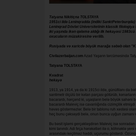
Tatyana Nikitiçna TOLSTAYA
1951ci ildə Leninqradda (indiki SanktPeterburqda)
Leninqrad Dövlət Universitetinin klassik filologiya
iki yaşında ikən qələmə aldığı ilk hekayəsi 1983cü 
oxucuların müzakirəsinə verilib.
Rusiyada və xaricdə böyük marağa səbəb olan "Kıs"
Civilazerbaijan.com
Azad Yaşarın tərcüməsində Taty
Tatyana TOLSTAYA
Kvadrat
hekayə
1913, ya 1914, ya da ki 1915ci ildə, günüfilanı da bəl
santimetr ölçülü bir kətan parçası götürüb, kənarlarını
bacarardı, hər­çənd ki, uşaq­ların belə böyük sahəni b
bacarar­dı Maleviç isə cavanlığında cizimçilik etmiş­
həvəs gös­tər­məzlər. Belə bir tablonu ruh xəstəsi ol
heç bunu çəksəydi belə, onun bunca uy­ğun zamanı və
Bu bəsit işləmi gerçəkləşdirən Male­viç isə sonradan 
kimi tanındı. Adi fırça hə­rə­kətləri ilə o, köhnəklə yen
arasındakı ke­çilməz həddi, uçurumu göstərdi. Özü­nün