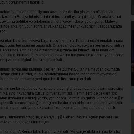
i üçün görünməmiş tapıntı idi.
tdar hadisədən bir il, ilyarım əvvəl o, öz dostlarıyla və həmfi­kir­ləriylə
çirilən Rusiya fu­turistlərinin birinci qurultayına qatıl­mış­dı. Oradakı sənət
­Ra­rı­na gəldilər və ertələmədən, elə ya­ye­vin­dəcə işə girişdilər. Maleviç
­dən birində arxa fon üçün sonra­lar ya­Ra­nacaq məşhur kvadratını uzaqdanuzağa
işdi.
ırçasından bu dekorasiyaya kö­çən ideya sonralar Peterburqdakı ema­lat­xanada
z uğuru təəssü­ra­tını bağışladı. Ona əyan oldu ki, çoxdan bə­ri aradığı sirli və
ə arxa­sın­da artıq heç nə gizlənmir və gizlənə də bilməz. Bir rəssam kimi
gö­rən­liklə o, bulunduğu zülmətdə əl havası­na indiyədək çoxlarının yanından və
asaq və bəsit biçimli fiquru kəşf etmişdi…
almaq” sövdasına düş­müş, bəziləri isə Zülmət Sultanına mey­dan oxumağa
ə təşnə olan Faustlar, İblislə sövdələşmələr haqda inandırıcı rəvayətlərdə
ühur etməklə rəssama yoxluğun bəsit düs­turunu pıçıldadı.
ilin sonlarında bu qor­xunc tablo digər işlər sırasında futu­rist­lərin sərgisinə
san Maleviç, “Kvadrat”a xüsusi bir yer ayırmışdı. Hə­min sərgidə çəkilən foto
­tən ikonaların asıldığı yerdə, yəni önəm­li, qırmızı və qutsal küncdə asıldı­ğı­nı
zəllik mənası daşı­dı­ğı­nı rənglərə ha­kim olan birisinə xatır­lat­maq yersizdir.
nc­dən as­mış­dı, çünki öz əsərini “Yeni zə­ma­nə­nin iko­nası” ad­landırırdı.
luq (=sıfırlanmış ciz­gi) ilə, yuxarıya, işığa, əbədi həyata açı­lan pəncərə isə
dibsiz zül­mətlə əvəz olunmuşdu.
müasiri olan A.Benua tablo haqda yazmışdı: “Ağ çərçivədəki bu qara kvadrat