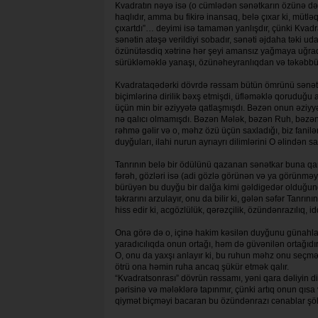
Kvadratın nəyə isə (o cümlədən sənətkarın özünə də!) 
haqlıdır, amma bu fikirə inansaq, belə çıxar ki, mütlə
çıxart­dı”… deyimi isə tamamən yanlışdır, çünki Kvadrat
sənətin atəşə veril­diyi sobadır, sənəti əjdaha təki uda
özü­nütəsdiq xətrinə hər şeyi amansız yağmaya uğrada
sürükləməklə yanaşı, özünəhey­ran­­lıqdan və təkəb
Kvadrataqədərki dövrdə rəssam bü­tün ömrünü sənətin
biçimlərinə dirilik bəxş etmişdi, üfləmək­lə qoruduğu
üçün min bir əziy­yətə qatlaşmışdı. Bəzən onun əziy­y
nə qalıcı olmamışdı. Bəzən Mələk, bəzən Ruh, bəzən İ
rəhmə gəlir və o, məhz özü üçün sax­ladığı, biz fanilə
duyğuları, ilahi nurun ayrıayrı dilimlərini O əlindən sal
Tanrının belə bir ödülünü qazanan sənət­kar buna qarş
fə­rəh, gözləri isə (adi gözlə görünən və ya görünməyən)
bürüyən bu duyğu bir dalğa kimi gəldigedər olduğund
təkrarını arzulayır, onu da bi­lir ki, gələn səfər Tanr
hiss edir ki, ac­göz­lülük, qərəzçilik, özündənrazı­lıq, 
Ona görə də o, içinə hakim kəsilən duyğunu gü­nahlarda
yaradıcı­lıq­da onun ortağı, həm də güvənilən or­tağıdır
O, onu da yaxşı anlayır ki, bu ruhun məhz onu seçm
ötrü ona həmin ruha ancaq şükür etmək qalır.
“Kvadratsonrası” dövrün rəssamı, yəni qara dəliyin 
pərisinə və mələklərə tapınmır, çünki artıq onun qısa
qiymət biçməyi bacaran bu özündənrazı cənablar şöhr