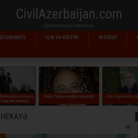
CivilAzerbaijan.com
Sivil Azərbaycan Platforması
ECONOMICS
ELM VƏ KÜLTÜR
İNTERVÜ
nın doğum günüdür
Elm siyasətinə zidd addımlar
İlqar Məmmədov İ
müraciət 
 - HEKAYƏ