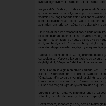
kvadrat biçimliydi və bu sadə ixtira bü­tün sənət tarix
Nə yaratdığını Maleviç özü də yaxşı anlayırdı. Bu əlamə
quzeyin mənzərəli bir bölgəsin­də yerləşən yayevində ke
xadimləri “Gü­nəş üzə­rində zəfər” adlı opera yazmaq qə
səhnə tər­ti­batı hazırladı. Hələ o vaxt o, pər­də­lər
xatırladan rənglərlə, yəni ağqara bir de­ko­rasiya işləm
Bir ilham anında və sırf təsadüf nəti­cə­sində onun f
rəssama özünün nəzəri tapın­tı­sı, ən yüksək və əlçatma
böhranlı nöqtəni ta­pıb, bu nöqtə ətrafında və bu nöqt
dahiyanə his­siy­yatı ilə, Yaradanın bəxş etdiyi uzaq­
üs­tün­dən diqqət etmədən keçdiyi o yasaq rəng­li, o y
Halbuki bəzibəzi adamlar “Günəş üzə­rində qələbə ç
cürət eləmişdi. Maleviçə isə bu nəsib oldu və bu sirr
deyildiyi ki­mi, Dünyanın Sahibi ləngimədən və ani z
Birinci Cahan savaşının ən qızğın çağında, yəni 1915ci 
çıxarıldı. Digər rəsmlə­ri­ni adi şəkildə divarlardan a
“Qara kvad­rat”ın tavanla divarın birləşdiyi küncdə, adə
bizə sübut edir. Buradakı “qırmızı” sözünün rəng yox, gö­
Əslində Maleviç bu «q­ra dəliyi» bi­lə­rəkdən o qutsal kü
Buradakı “qırmızı” qara (=sıfır­lan­mış) rəng ilə, üz boş
zülmətlə, qaranlıq zir­zəmiylə, cəhənnəm qapısıyla, 
Gözəl rəssam, sənət araşdırıcısı, həm də Maleviçin 