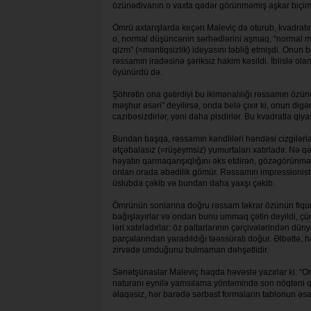
özünədivanın o vaxta qədər görünməmiş aşkar biçimi
Ömrü axtarışlarda keçən Maleviç də oturub, kvadratın
o, normal düşüncə­nin sərhəd­lərini aşmaq, “normal mə
qizm” (=məntiqsiz­lik) ideyasını təbliğ et­mişdi. Onun
rəssamın iradəsinə şərik­siz hakim kəsildi. İblislə 
öyünürdü də.
Şöhrətin ona gətirdiyi bu ikimənalılığı rəssamın öz
məşhur əsəri” deyilirsə, onda belə çıxır ki, onun di
cazibəsizdirlər, yəni daha pisdirlər. Bu kvadratla qiya
Bundan başqa, rəssamın kəndliləri həndəsi cizgilərlə tə
ətçəbalasız (=rüşeymsiz) yumurtaları xatırladır. Nə q
həyatın qarmaqarışıq­lı­ğını əks etdirən, gözəgörünmə
onları orada əbədilik gömür. Rəssamın impressionist 
üslubda çəkib və bundan daha yaxşı çəkib.
Ömrünün sonlarına doğru rəssam təkrar özünün fiqur
bağışlayırlar və ondan bunu ummaq çətin de­yil­di, 
ləri xatırladırlar: öz paltarlarının çərçivələrindən dün
parçalarından yaradıldığı təəssü­ratı doğur. Əlbəttə, 
zirvədə umduğunu bulmaman dəhşətlidir.
Sənətşünaslar Maleviç haqda həvəslə yazırlar ki: “On
naturanı eynilə yamsılama yöntəmində son nöqtəni qo
əlaqəsiz, hər barədə sərbəst formaların tablonun əsas