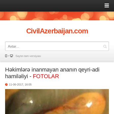
CivilAzerbaijan.com
Saytın tam versiyası
Həkimlərə inanmayan ananın qeyri-adi
hamiləliyi -
FOTOLAR
11-06-2017, 16:05