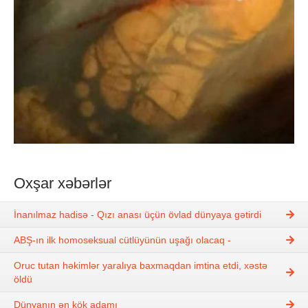
Oxşar xəbərlər
İnanılmaz hadisə - Qızı anası üçün övlad dünyaya gətirdi
ABŞ-ın ilk homoseksual cütlüyünün uşağı olacaq -
Oruc tutan həkimlər yaralıya baxmaqdan imtina etdi, xəstə
öldü
Dünyanın ən kök adamı