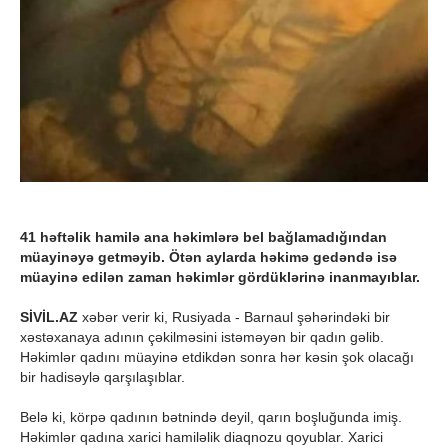
41 həftəlik hamilə ana həkimlərə bel bağlamadığından
müayinəyə getməyib. Ötən aylarda həkimə gedəndə isə
müayinə edilən zaman həkimlər gördüklərinə inanmayıblar.
SİVİL.AZ
xəbər verir ki, Rusiyada - Barnaul şəhərindəki bir
xəstəxanaya adının çəkilməsini istəməyən bir qadın gəlib.
Həkimlər qadını müayinə etdikdən sonra hər kəsin şok olacağı
bir hadisəylə qarşılaşıblar.
Belə ki, körpə qadının bətnində deyil, qarın boşluğunda imiş.
Həkimlər qadına xarici hamiləlik diaqnozu qoyublar. Xarici