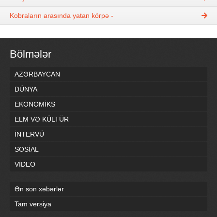
Kobraların arasında yatan körpə -
Bölmələr
AZƏRBAYCAN
DÜNYA
EKONOMİKS
ELM VƏ KÜLTÜR
İNTERVÜ
SOSİAL
VİDEO
Ən son xəbərlər
Tam versiya