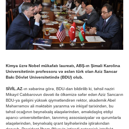
Kimya üzrə Nobel mükafatı laureatı, ABŞ-ın Şimali Karolina
Universitetinin professoru və əslən türk olan Aziz Sancar
Bakı Dövlət Universitetində (BDU) olub.
SİVİL.AZ
-ın xəbərinə görə, BDU-dan bildirilib ki, təhsil naziri
Mikayıl Cabbarovun dəvəti ilə ölkəmizə səfər edən Aziz Sancarın
BDU-ya gəlişini yüksək qiymətləndirən rektor, akademik Abel
Məhərrəmov ali məktəbin yaranma və inkişaf tarixindən, bu
təhsil ocağının beynəlxalq əlaqələrindən, əməkdaşlıq etdiyi
aparıcı universitetlərdən, tanınmış assosiasiyalar və qurumlarla
əlaqələrindən, beynəlxalq qrant layihələrində iştirakından
danışıb. Prezident İlham Əliyevin iqtisadi potensialı intellekt