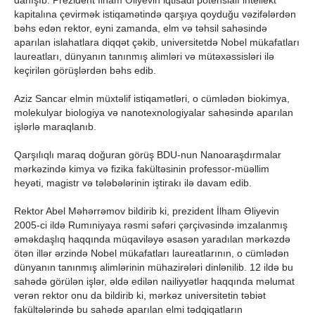
kapitalına çevirmək istiqamətində qarşıya qoyduğu vəzifələrdən
bəhs edən rektor, eyni zamanda, elm və təhsil sahəsində
aparılan islahatlara diqqət çəkib, universitetdə Nobel mükafatları
laureatları, dünyanın tanınmış alimləri və mütəxəssisləri ilə
keçirilən görüşlərdən bəhs edib.
Aziz Sancar elmin müxtəlif istiqamətləri, o cümlədən biokimya,
molekulyar biologiya və nanotexnologiyalar sahəsində aparılan
işlərlə maraqlanıb.
Qarşılıqlı maraq doğuran görüş BDU-nun Nanoaraşdırmalar
mərkəzində kimya və fizika fakültəsinin professor-müəllim
heyəti, magistr və tələbələrinin iştirakı ilə davam edib.
Rektor Abel Məhərrəmov bildirib ki, prezident İlham Əliyevin
2005-ci ildə Rumıniyaya rəsmi səfəri çərçivəsində imzalanmış
əməkdaşlıq haqqında müqaviləyə əsasən yaradılan mərkəzdə
ötən illər ərzində Nobel mükafatları laureatlarının, o cümlədən
dünyanın tanınmış alimlərinin mühazirələri dinlənilib. 12 ildə bu
sahədə görülən işlər, əldə edilən nailiyyətlər haqqında məlumat
verən rektor onu da bildirib ki, mərkəz universitetin təbiət
fakültələrində bu sahədə aparılan elmi tədqiqatların