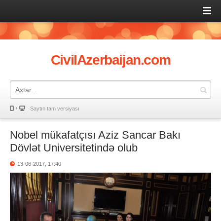
CivilAzerbaijan.com
Saytın tam versiyası
Nobel mükafatçısı Aziz Sancar Bakı
Dövlət Universitetində olub
13-06-2017, 17:40