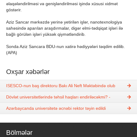
əlaqələndirilməsi və genişləndirilməsi işində xüsusi xidmət
göstərir.
Aziz Sancar mərkəzdə yerinə yetirilən işlər, nanotexnologiya
sahəsində aparılan araşdırmalar, digər elmi-tədqiqat işləri ilə
bağlı görülən işləri yüksək qiymətləndirib.
Sonda Aziz Sancara BDU-nun xatirə hədiyyələri təqdim edilib.
(APA)
Oxşar xəbərlər
ISESCO-nun baş direktoru Bakı Ali Neft Məktəbində olub
Dövlət universitetlərində təhsil haqları endiriləcəkmi? -
Azərbaycanda universitetə əcnəbi rektor təyin edildi
Bölmələr